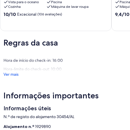
quartos
Vista para o oceano
Piscina
Quartos
Piscin
Cozinha
Máquina de lavar roupa
Máquin
e
|
vista
Super
Pontuação
Pontuaç
10/10
9,4/10
Excecional
(106 avaliações)
mar,
Tranquil
de
de
golfe
|
10.0
9.4
e
Quinta
de
de
montanha
do
um
um
Vale
Mar
máximo
máximo
Regras da casa
do
Vale
de
de
Lobo
do
10,
10,
Garrão
Excecional,
Excecion
Hora de início do check-in: 16:00
(106
(39
avaliações)
avaliaçõ
Hora-limite do check-out: 10:00
Ver mais
Informações importantes
Informações úteis
N.º de registo do alojamento 30454/AL
Alojamento n.º
1929890