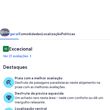
Soberbas
vistas
mar,
bela
erior
Seguinte
vivenda
25+
Visão geral
Comodidades
Localização
Políticas
com
5
Avaliações
Excecional
10
10 em 10
quartos
Ver 21 avaliações
em
Destaques
Vale
do
Praia com a melhor avaliação
Lobo
Desfrute de paisagens paradisíacas neste alojamento na
Terrenos do alojamento
praia com as melhores avaliações.
Desfrute da piscina aquecida
Um achado raro nesta área – nade com conforto ou dê um
mergulho relaxante.
Localização central