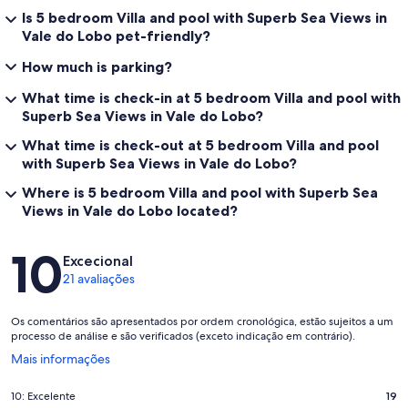
Is 5 bedroom Villa and pool with Superb Sea Views in
Vale do Lobo pet-friendly?
How much is parking?
What time is check-in at 5 bedroom Villa and pool with
Superb Sea Views in Vale do Lobo?
What time is check-out at 5 bedroom Villa and pool
with Superb Sea Views in Vale do Lobo?
Where is 5 bedroom Villa and pool with Superb Sea
Views in Vale do Lobo located?
Avaliações
10
Excecional
21 avaliações
Os comentários são apresentados por ordem cronológica, estão sujeitos a um
processo de análise e são verificados (exceto indicação em contrário).
Abre
Mais informações
numa
nova
Pontuação
10: Excelente
19
janela