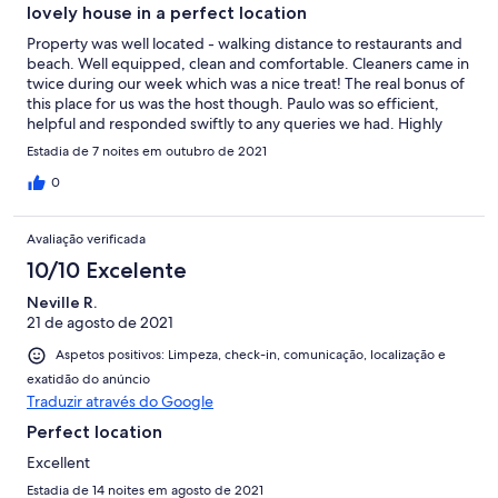
lovely house in a perfect location
Property was well located - walking distance to restaurants and
beach. Well equipped, clean and comfortable. Cleaners came in
twice during our week which was a nice treat! The real bonus of
this place for us was the host though. Paulo was so efficient,
helpful and responded swiftly to any queries we had. Highly
recommend. We had a great week.
Estadia de 7 noites em outubro de 2021
0
Avaliação verificada
10/10 Excelente
Neville R.
21 de agosto de 2021
Aspetos positivos: Limpeza, check-in, comunicação, localização e
exatidão do anúncio
Traduzir através do Google
Perfect location
Excellent
Estadia de 14 noites em agosto de 2021