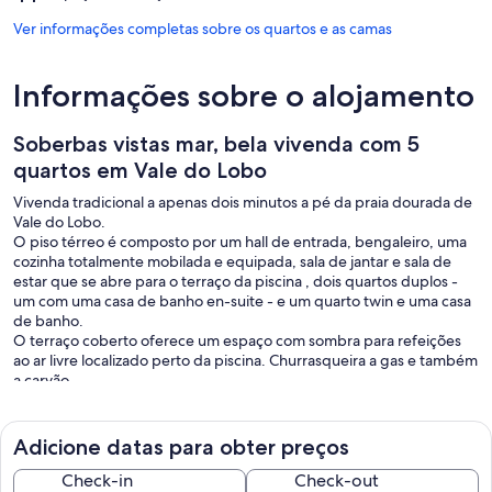
Ver informações completas sobre os quartos e as camas
Informações sobre o alojamento
Soberbas vistas mar, bela vivenda com 5
quartos em Vale do Lobo
Vivenda tradicional a apenas dois minutos a pé da praia dourada de
Vale do Lobo.
O piso térreo é composto por um hall de entrada, bengaleiro, uma
cozinha totalmente mobilada e equipada, sala de jantar e sala de
estar que se abre para o terraço da piscina , dois quartos duplos -
um com uma casa de banho en-suite - e um quarto twin e uma casa
de banho.
O terraço coberto oferece um espaço com sombra para refeições
ao ar livre localizado perto da piscina. Churrasqueira a gas e também
a carvão.
No andar de cima, encontramos dois espaçosos quartos com casa
de banho privativa, virado para o sul enfrentando grande terraço
que oferece uma esplêndida vista sobre a praia e o mar.
Adicione datas para obter preços
Acesso à Internet de banda larga, ar condicionado por conduta.
Aquecimento de piscina com custo adicional de €300 por semana.
Check-in
Check-out