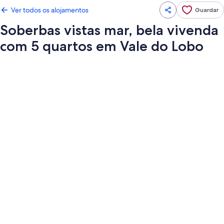
Ver todos os alojamentos
Guardar
Soberbas vistas mar, bela vivenda
com 5 quartos em Vale do Lobo
Galeria
de
imagens
de