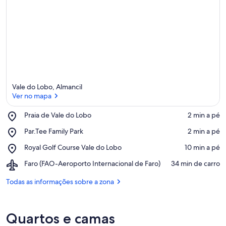
Vale do Lobo, Almancil
Ver no mapa
Place,
Praia de Vale do Lobo
‪2 min a pé‬
Praia
Ver no mapa
Place,
Par.Tee Family Park
‪2 min a pé‬
de
Par.Tee
Vale
Place,
Royal Golf Course Vale do Lobo
‪10 min a pé‬
Family
do
Royal
Park
Lobo
Airport,
Faro (FAO-Aeroporto Internacional de Faro)
‪34 min de carro‬
Golf
Faro
Course
(FAO-
Todas as informações sobre a zona
Vale
Aeroporto
do
Internacional
Lobo
de
Quartos e camas
Faro)