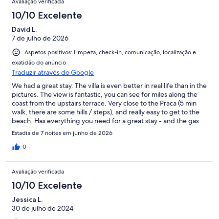
Avaliação verificada
10/10 Excelente
David L.
7 de julho de 2026
Aspetos positivos: Limpeza, check-in, comunicação, localização e
exatidão do anúncio
Traduzir através do Google
We had a great stay. The villa is even better in real life than in the
pictures. The view is fantastic, you can see for miles along the
coast from the upstairs terrace. Very close to the Praca (5 min
walk, there are some hills / steps), and really easy to get to the
beach. Has everything you need for a great stay - and the gas
BBQ (there is also a charcoal one, don’t worry, BBQ purists) was
Estadia de 7 noites em junho de 2026
really useful. The resort services were great too, my father had
some health issues during our stay and they looked after him
0
very well. Was fun to walk along the beach to the restaurants -
BJs Oceanside is about 20 mins, and the ones the other way
Avaliação verificada
around 10 mins (i forget the names) - but loads of stuff at the
Praca in any case. Ubers are cheap too, 5 to Quarteira, 10 into
10/10 Excelente
Vilamoura. Paulo was great throughout, highly recommended.
Jessica L.
30 de julho de 2024