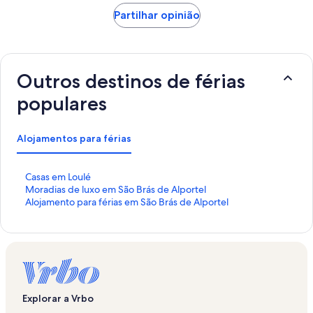
Partilhar opinião
Outros destinos de férias
populares
Alojamentos para férias
H
Casas em Loulé
i
H
Moradias de luxo em São Brás de Alportel
p
i
H
Alojamento para férias em São Brás de Alportel
e
p
i
r
e
p
l
r
e
i
l
r
g
i
l
a
g
i
ç
a
g
Explorar a Vrbo
ã
ç
a