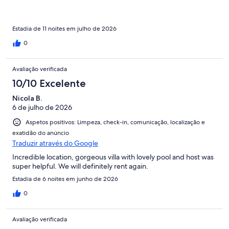
drinks chilled as well as then have food for lunch and dinner.Had
an issue with flies which kept coming in to the downstairs
bathrooms.Host gave plenty of information prior to our arrival
and also made contact at checkout we would recommend this
Estadia de 11 noites em julho de 2026
villa to anyone who wants a relaxing villa holiday.
0
Avaliação verificada
10/10 Excelente
Nicola B.
6 de julho de 2026
Aspetos positivos: Limpeza, check-in, comunicação, localização e
exatidão do anúncio
Traduzir através do Google
Incredible location, gorgeous villa with lovely pool and host was
super helpful. We will definitely rent again.
Estadia de 6 noites em junho de 2026
0
Avaliação verificada