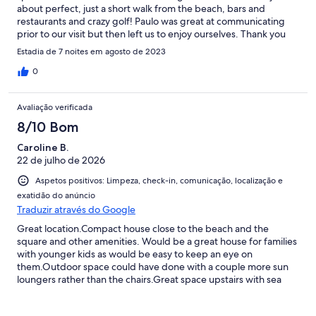
about perfect, just a short walk from the beach, bars and
restaurants and crazy golf! Paulo was great at communicating
prior to our visit but then left us to enjoy ourselves. Thank you
also to the ladies who popped in to change our towels etc… we
Estadia de 7 noites em agosto de 2023
all thoroughly enjoyed our time 😊
0
Avaliação verificada
8/10 Bom
Caroline B.
22 de julho de 2026
Aspetos positivos: Limpeza, check-in, comunicação, localização e
exatidão do anúncio
Traduzir através do Google
Great location.Compact house close to the beach and the
square and other amenities. Would be a great house for families
with younger kids as would be easy to keep an eye on
them.Outdoor space could have done with a couple more sun
loungers rather than the chairs.Great space upstairs with sea
views for sunset and drinks.For the size villa the fridge freezer
was not big enough for 7 adults as there was nowhere to keep