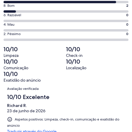
de
Pontuação
8: Bom
2
10,
de
o
Pontuação
6: Razoável
0
8,
que
de
o
Pontuação
4: Mau
0
significa
6,
que
de
“Excelente”.
o
Pontuação
2: Péssimo
0
significa
4,
19
que
de
“Bom”.
o
de
significa
2,
10/10
10/10
2
que
21
“Razoável”.
o
de
significa
Limpeza
Check-in
avaliações.
0
que
10/10
10/10
21
“Mau”.
de
significa
avaliações.
0
Comunicação
Localização
21
“Péssimo”.
10/10
de
avaliações.
0
21
Exatidão do anúncio
de
Avaliações
avaliações.
Avaliação verificada
21
avaliações.
10/10 Excelente
Richard R.
23 de junho de 2026
Aspetos positivos: Limpeza, check-in, comunicação e exatidão do
anúncio
Traduzir através do Google