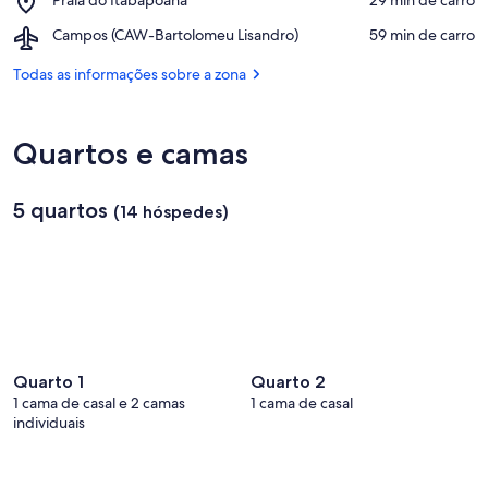
Cultural
Praia
Barracão
Airport,
Campos (CAW-Bartolomeu Lisandro)
‪59 min de carro‬
do
de
Campos
Itabapoana
Gargaú
(CAW-
Todas as informações sobre a zona
Bartolomeu
Lisandro)
Quartos e camas
5 quartos
(14 hóspedes)
Quarto 1
Quarto 2
1 cama de casal e 2 camas
1 cama de casal
individuais