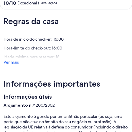
Pontuação
10/10
Excecional
(1 avaliação)
memórias que durarão para sempre.
de
10.0
de
Regras da casa
um
máximo
de
Hora de início do check-in: 16:00
10,
Excecional,
Hora-limite do check-out: 16:00
(1
avaliação)
Idade mínima para reservar: 18
Ver mais
Informações importantes
Informações úteis
Alojamento n.º
20072302
Este alojamento é gerido por um anfitrião particular (ou seja, uma
parte que não atua no âmbito do seu negócio ou profissão). A
legislação da UE relativa à defesa do consumidor (incluindo o direito