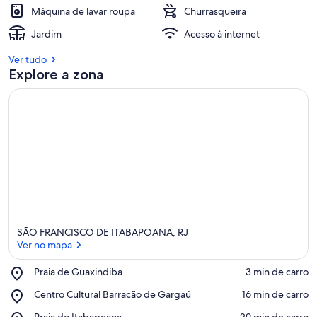
Máquina de lavar roupa
Churrasqueira
Jardim
Acesso à internet
Ver tudo
Explore a zona
SÃO FRANCISCO DE ITABAPOANA, RJ
Ver no mapa
Place,
Praia de Guaxindiba
‪3 min de carro‬
Praia
Ver no mapa
Place,
Centro Cultural Barracão de Gargaú
‪16 min de carro‬
de
Centro
Guaxindiba
Place,
Praia do Itabapoana
‪29 min de carro‬