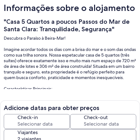
Informações sobre o alojamento
"Casa 5 Quartos a poucos Passos do Mar de
Santa Clara: Tranquilidade, Segurança"
Descubra o Paraíso à Beira-Mar!
Imagine acordar todos os dias com a brisa do mar e o som das ondas
como sua trilha sonora. Nossa espetacular casa de 5 quartos (três
suítes) oferece exatamente isso e muito mais num espaço de 720 m²
de área de lotes e 306 m² de área construída! Situada em um bairro
tranquilo e seguro, esta propriedade é o refúgio perfeito para
quem busca conforto, praticidade e momentos inesquecíveis.
Características Principais:
Espaço e Conforto: Com 5 quartos amplos, sendo três suítes, nossa
casa acomoda confortavelmente famílias grandes ou grupos de
Adicione datas para obter preços
amigos.
Check-in
Check-out
Localização Privilegiada: Apenas alguns passos do mar (150metros)
ideal para quem deseja aproveitar o melhor que a praia tem a
Viajantes
oferecer.