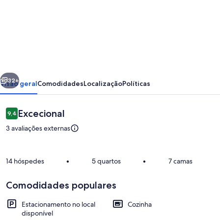
de
"Casa
5
Quartos
a
erior
Seguinte
poucos
32+
Visão geral
Comodidades
Localização
Políticas
Passos
do
Avaliações
Excecional
9,4
9,4 em 10
Mar
3 avaliações externas
de
Santa
14 hóspedes
•
5 quartos
•
7 camas
Clara:
Tranquilidade,
Comodidades populares
Restaurantes
Segurança"
Estacionamento no local
Cozinha
disponível