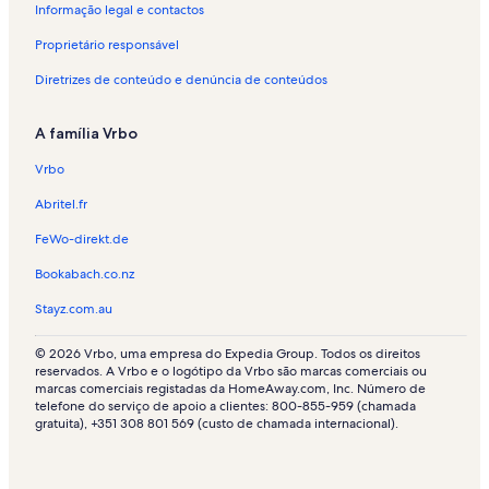
Informação legal e contactos
Proprietário responsável
Diretrizes de conteúdo e denúncia de conteúdos
A família Vrbo
Vrbo
Abritel.fr
FeWo-direkt.de
Bookabach.co.nz
Stayz.com.au
© 2026 Vrbo, uma empresa do Expedia Group. Todos os direitos
reservados. A Vrbo e o logótipo da Vrbo são marcas comerciais ou
marcas comerciais registadas da HomeAway.com, Inc. Número de
telefone do serviço de apoio a clientes: 800-855-959 (chamada
gratuita), +351 308 801 569 (custo de chamada internacional).