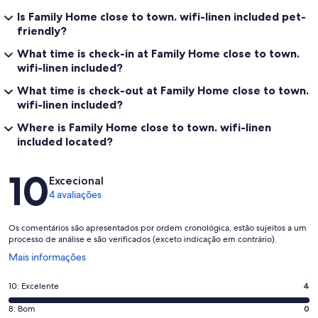
Is Family Home close to town. wifi-linen included pet-
friendly?
What time is check-in at Family Home close to town.
wifi-linen included?
What time is check-out at Family Home close to town.
wifi-linen included?
Where is Family Home close to town. wifi-linen
included located?
Avaliações
10
Excecional
4 avaliações
Os comentários são apresentados por ordem cronológica, estão sujeitos a um
processo de análise e são verificados (exceto indicação em contrário).
Abre
Mais informações
numa
nova
Pontuação
10: Excelente
4
janela
de
Pontuação
8: Bom
0
10,