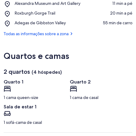
Place,
Alexandra Museum and Art Gallery
‪11 min a pé‬
Alexandra
Ver no mapa
Place,
Roxburgh Gorge Trail
‪20 min a pé‬
Museum
Roxburgh
and
Place,
Adegas de Gibbston Valley
‪55 min de carro‬
Gorge
Art
Adegas
Trail
Gallery
de
Todas as informações sobre a zona
Gibbston
Valley
Quartos e camas
2 quartos
(4 hóspedes)
Quarto 1
Quarto 2
1 cama queen-size
1 cama de casal
Sala de estar 1
1 sofá-cama de casal