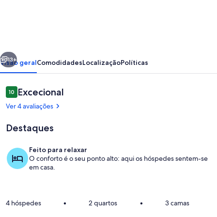
Family
Home
close
to
erior
Seguinte
town.
13+
Visão geral
Comodidades
Localização
Políticas
wifi-
linen
Avaliações
Excecional
10
10 em 10
included
Ver 4 avaliações
Destaques
Feito para relaxar
O conforto é o seu ponto alto: aqui os hóspedes sentem-se
Exterior
em casa.
4 hóspedes
•
2 quartos
•
3 camas