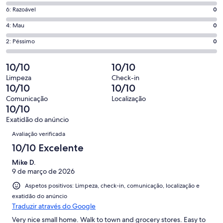
de
o
Pontuação
6: Razoável
0
8,
que
de
o
Pontuação
4: Mau
0
significa
6,
que
de
“Excelente”.
o
Pontuação
2: Péssimo
0
significa
4,
4
que
de
“Bom”.
o
de
significa
2,
10/10
10/10
0
que
4
“Razoável”.
o
de
significa
Limpeza
Check-in
avaliações.
0
que
10/10
10/10
4
“Mau”.
de
significa
avaliações.
0
Comunicação
Localização
4
“Péssimo”.
10/10
de
avaliações.
0
4
Exatidão do anúncio
de
Avaliações
avaliações.
Avaliação verificada
4
avaliações.
10/10 Excelente
Mike D.
9 de março de 2026
Aspetos positivos: Limpeza, check-in, comunicação, localização e
exatidão do anúncio
Traduzir através do Google
Very nice small home. Walk to town and grocery stores. Easy to