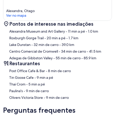
Alexandra, Otago
Ver no mapa
Pontos de interesse nas imediações
Mapa
Alexandra Museum and Art Gallery
- 11 min a pé
- 1.0 km
Roxburgh Gorge Trail
- 20 min a pé
- 1.7 km
Lake Dunstan
- 32 min de carro
- 39.0 km
Centro Comercial de Cromwell
- 34 min de carro
- 41.5 km
Adegas de Gibbston Valley
- 55 min de carro
- 85.9 km
Restaurantes
‪Post Office Cafe & Bar - ‬8 min de carro
‪Tin Goose Cafe - ‬9 min a pé
‪Thai Crom - ‬5 min a pé
‪Paulina's - ‬9 min de carro
‪Olivers Victoria Store - ‬9 min de carro
Perguntas frequentes