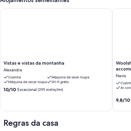
Alojamentos semelhantes
Vistas e vistas da montanha
Woolshe
Vistas
Woolsh
Vistas e vistas da montanha
Woolsh
e
convert
accom
Alexandra
vistas
into
Nevis
Cozinha
Máquina de lavar roupa
da
4
Máquina de secar roupa
Wi-fi grátis
montanha
bedroo
Cozin
Ar con
Alexandra
accommo
Pontuação
10/10
Excecional
(255 avaliações)
Nevis
de
10.0
Pontuaç
9,8/10
de
de
um
9.8
máximo
de
de
Regras da casa
um
10,
máximo
Excecional,
de