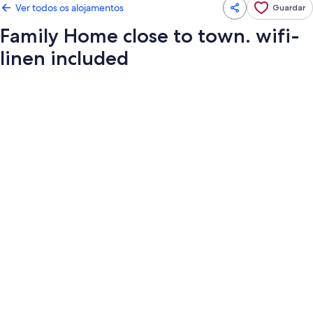
Ver todos os alojamentos
Guardar
Family Home close to town. wifi-
linen included
Galeria
de
imagens
de