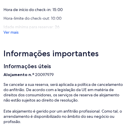
(255
10,
Hora de início do check-in: 15:00
avaliações)
Excecion
(6
Hora-limite do check-out: 10:00
avaliaçõ
Idade mínima para reservar: 26
Ver mais
Informações importantes
Informações úteis
Alojamento n.º
20097979
Se cancelar a sua reserva, será aplicada a política de cancelamento
do anfitrião. De acordo com a legislação da UE em matéria de
direitos dos consumidores, os serviços de reserva de alojamento
não estão sujeitos ao direito de resolução.
Este alojamento é gerido por um anfitrião profissional. Como tal, o
arrendamento é disponibilizado no âmbito do seu negócio ou
profissão.