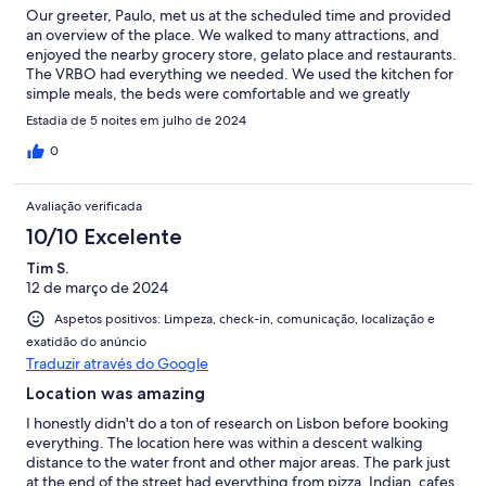
Our greeter, Paulo, met us at the scheduled time and provided
an overview of the place. We walked to many attractions, and
enjoyed the nearby grocery store, gelato place and restaurants.
The VRBO had everything we needed. We used the kitchen for
simple meals, the beds were comfortable and we greatly
enjoyed having 2 bathrooms between the 3 of us. We
Estadia de 5 noites em julho de 2024
mentioned the showerhead was broken and it was quickly fixed.
A fantastic stay! Thanks Glenn and Paulo. thrthe area's
0
Avaliação verificada
10/10 Excelente
Tim S.
12 de março de 2024
Aspetos positivos: Limpeza, check-in, comunicação, localização e
exatidão do anúncio
Traduzir através do Google
Location was amazing
I honestly didn't do a ton of research on Lisbon before booking
everything. The location here was within a descent walking
distance to the water front and other major areas. The park just
at the end of the street had everything from pizza, Indian, cafes,