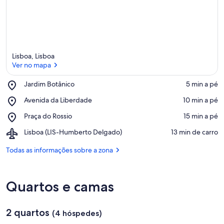
Lisboa, Lisboa
Ver no mapa
Place,
Jardim Botânico
‪5 min a pé‬
Jardim
Ver no mapa
Place,
Avenida da Liberdade
‪10 min a pé‬
Botânico
Avenida
Place,
Praça do Rossio
‪15 min a pé‬
da
Praça
Liberdade
Airport,
Lisboa (LIS-Humberto Delgado)
‪13 min de carro‬
do
Lisboa
Rossio
(LIS-
Todas as informações sobre a zona
Humberto
Delgado)
Quartos e camas
2 quartos
(4 hóspedes)