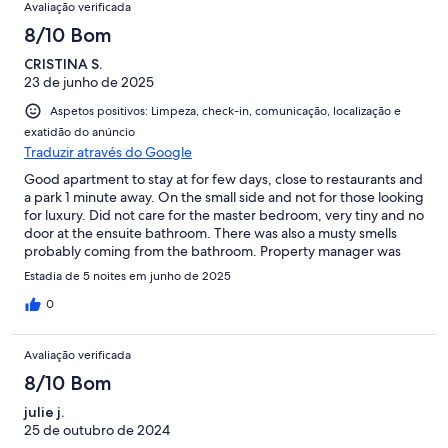
Avaliação verificada
8/10 Bom
CRISTINA S.
23 de junho de 2025
Aspetos positivos: Limpeza, check-in, comunicação, localização e
exatidão do anúncio
Traduzir através do Google
Good apartment to stay at for few days, close to restaurants and
a park 1 minute away. On the small side and not for those looking
for luxury. Did not care for the master bedroom, very tiny and no
door at the ensuite bathroom. There was also a musty smells
probably coming from the bathroom. Property manager was
easy to talk to and very helpful. Would recommend this for a
Estadia de 5 noites em junho de 2025
short stay.
0
Avaliação verificada
8/10 Bom
julie j.
25 de outubro de 2024