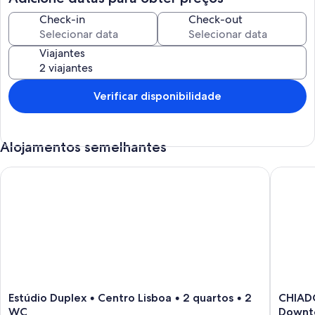
Check-in
Check-out
Viajantes
Verificar disponibilidade
Alojamentos semelhantes
Estúdio Duplex • Centro Lisboa • 2 quartos • 2 WC
CHIADO 
Estúdio
CHIAD
Estúdio Duplex • Centro Lisboa • 2 quartos • 2
CHIADO
Duplex
*
WC
Downt