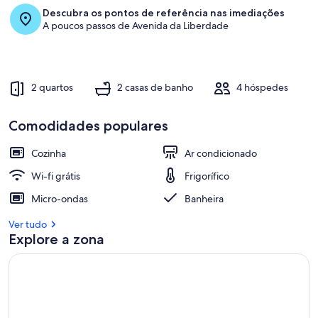
Descubra os pontos de referência nas imediações
A poucos passos de Avenida da Liberdade
2 quartos
2 casas de banho
4 hóspedes
Comodidades populares
Cozinha
Ar condicionado
Wi-fi grátis
Frigorífico
Micro-ondas
Banheira
Ver tudo
Explore a zona