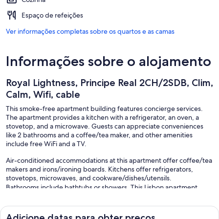
Espaço de refeições
Ver informações completas sobre os quartos e as camas
Informações sobre o alojamento
Royal Lightness, Principe Real 2CH/2SDB, Clim,
Calm, Wifi, cable
This smoke-free apartment building features concierge services.
The apartment provides a kitchen with a refrigerator, an oven, a
stovetop, and a microwave. Guests can appreciate conveniences
like 2 bathrooms and a coffee/tea maker, and other amenities
include free WiFi and a TV.
Air-conditioned accommodations at this apartment offer coffee/tea
makers and irons/ironing boards. Kitchens offer refrigerators,
stovetops, microwaves, and cookware/dishes/utensils.
Bathrooms include bathtubs or showers. This Lisbon apartment
provides complimentary wireless Internet access, with a speed of
100+ Mbps (good for 1–2 people or up to 6 devices).
Adicione datas para obter preços