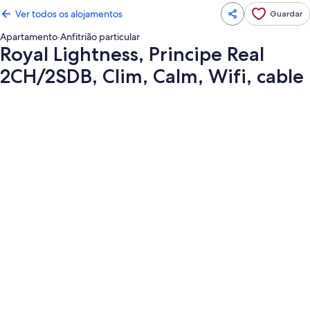
Ver todos os alojamentos
Guardar
Apartamento
·
Anfitrião particular
Royal Lightness, Principe Real
2CH/2SDB, Clim, Calm, Wifi, cable
Galeria
de
imagens