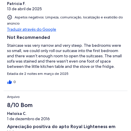
Patricia F.
13 de abril de 2025
Aspetos negativos: Limpeza, comunicação, localização e exatidão do
anúncio
Traduzir através do Google
Not Recommended
Staircase was very narrow and very steep. The bedrooms were
so small, we could only roll our suitcase into the first bedroom
and there wasn’t enough room to open the suitcases. The small
sofa was stained and there wasn’t even one foot of space
between the little kitchen table and the stove or the fridge.
We’ve stayed in the old towns of other cities and knew what to
Estadia de 2 noites em março de 2025
expect but this was
0
Arquivo
8/10 Bom
Heloísa C.
1 de dezembro de 2016
Apreciação positiva do apto Royal Lighteness em