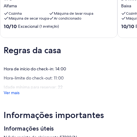
•
MainRo
Alfama
Baixa
Centro
Apartme
Lisboa
Cozinha
Máquina de lavar roupa
*
Cozin
Máquina de secar roupa
Ar condicionado
Máquin
•
Lisbon
2
Downto
Pontuação
Pontuaç
10/10
10/10
Excecional
(1 avaliação)
quartos
Baixa
de
de
•
10.0
10.0
2
de
de
WC
um
Regras da casa
um
Alfama
máximo
máximo
de
de
10,
10,
Hora de início do check-in: 14:00
Excecional,
Excecion
(1
(182
Hora-limite do check-out: 11:00
avaliação)
avaliaçõ
Idade mínima para reservar: 22
Ver mais
Informações importantes
Informações úteis