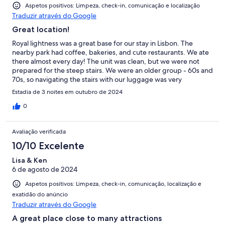
Aspetos positivos: Limpeza, check-in, comunicação e localização
Traduzir através do Google
Great location!
Royal lightness was a great base for our stay in Lisbon. The
nearby park had coffee, bakeries, and cute restaurants. We ate
there almost every day! The unit was clean, but we were not
prepared for the steep stairs. We were an older group - 60s and
70s, so navigating the stairs with our luggage was very
challenging. It’s a cute, small apartment but I’d only suggest it
Estadia de 3 noites em outubro de 2024
for younger travelers.
0
Avaliação verificada
10/10 Excelente
Lisa & Ken
6 de agosto de 2024
Aspetos positivos: Limpeza, check-in, comunicação, localização e
exatidão do anúncio
Traduzir através do Google
A great place close to many attractions