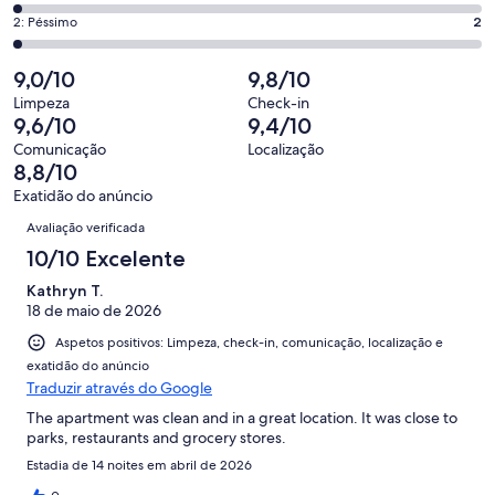
que
de
“Excelente”.
o
Pontuação
2: Péssimo
2
significa
4,
40
que
de
“Bom”.
o
de
significa
2,
9,0/10
9,8/10
40
que
90
“Razoável”.
o
de
significa
Limpeza
Check-in
avaliações.
6
que
9,6/10
9,4/10
90
“Mau”.
de
significa
avaliações.
2
Comunicação
Localização
90
“Péssimo”.
8,8/10
de
avaliações.
2
90
Exatidão do anúncio
de
Avaliações
avaliações.
Avaliação verificada
90
avaliações.
10/10 Excelente
Kathryn T.
18 de maio de 2026
Aspetos positivos: Limpeza, check-in, comunicação, localização e
exatidão do anúncio
Traduzir através do Google
The apartment was clean and in a great location. It was close to
parks, restaurants and grocery stores.
Estadia de 14 noites em abril de 2026