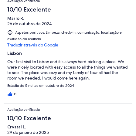
Avaliação verificada
10/10 Excelente
Marlo R.
26 de outubro de 2024
Aspetos positivos: Limpeza, check-in, comunicação, localização e
exatidão do anúncio
Traduzir através do Google
Lisbon
Our first visit to Lisbon and it’s always hard picking a place. We
were nicely located with easy access to all the things we wanted
to see. The place was cozy and my family of four all had the
room we needed. I would come here again.
Estadia de 5 noites em outubro de 2024
0
Avaliação verificada
10/10 Excelente
Crystal L.
29 de janeiro de 2025