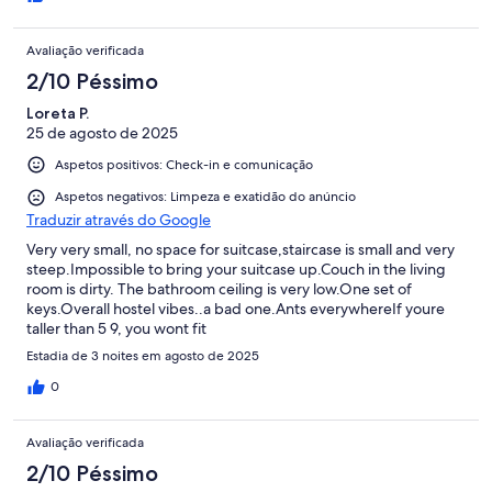
Avaliação verificada
2/10 Péssimo
Loreta P.
25 de agosto de 2025
Aspetos positivos: Check-in e comunicação
Aspetos negativos: Limpeza e exatidão do anúncio
Traduzir através do Google
Very very small, no space for suitcase,staircase is small and very
steep.Impossible to bring your suitcase up.Couch in the living
room is dirty. The bathroom ceiling is very low.One set of
keys.Overall hostel vibes..a bad one.Ants everywhereIf youre
taller than 5 9, you wont fit
Estadia de 3 noites em agosto de 2025
0
Avaliação verificada
2/10 Péssimo