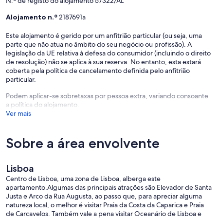
N.º de registo do alojamento 57322/AL
Alojamento n.º
2187691a
Este alojamento é gerido por um anfitrião particular (ou seja, uma
parte que não atua no âmbito do seu negócio ou profissão). A
legislação da UE relativa à defesa do consumidor (incluindo o direito
de resolução) não se aplica à sua reserva. No entanto, esta estará
coberta pela política de cancelamento definida pelo anfitrião
particular.
Podem aplicar-se sobretaxas por pessoa extra, variando consoante
a política do alojamento.
Ver mais
Sobre a área envolvente
Lisboa
Centro de Lisboa, uma zona de Lisboa, alberga este
apartamento.Algumas das principais atrações são Elevador de Santa
Justa e Arco da Rua Augusta, ao passo que, para apreciar alguma
natureza local, o melhor é visitar Praia da Costa da Caparica e Praia
de Carcavelos. Também vale a pena visitar Oceanário de Lisboa e