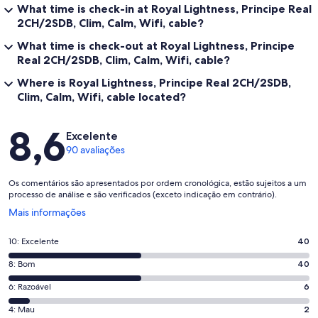
What time is check-in at Royal Lightness, Principe Real
2CH/2SDB, Clim, Calm, Wifi, cable?
What time is check-out at Royal Lightness, Principe
Real 2CH/2SDB, Clim, Calm, Wifi, cable?
Where is Royal Lightness, Principe Real 2CH/2SDB,
Clim, Calm, Wifi, cable located?
Avaliações
8,6
Excelente
90 avaliações
Os comentários são apresentados por ordem cronológica, estão sujeitos a um
processo de análise e são verificados (exceto indicação em contrário).
Abre
Mais informações
numa
nova
Pontuação
10: Excelente
40
janela
de
Pontuação
8: Bom
40
10,
de
o
Pontuação
6: Razoável
6
8,
que
de
o
Pontuação
4: Mau
2
significa
6,