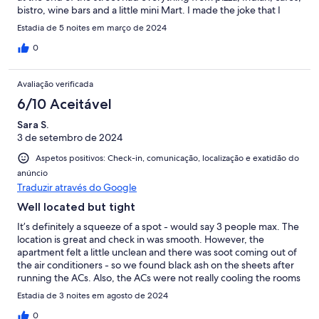
bistro, wine bars and a little mini Mart. I made the joke that I
could have just stayed in the area. The place itself was clean and
Estadia de 5 noites em março de 2024
comfortable. Paulo was friendly and helped make the checkin
process easy. Glenn checked in with us a few times throughout
0
the week to ensure we had everything we needed. Would book
here again.
Avaliação verificada
6/10 Aceitável
Sara S.
3 de setembro de 2024
Aspetos positivos: Check-in, comunicação, localização e exatidão do
anúncio
Traduzir através do Google
Well located but tight
It’s definitely a squeeze of a spot - would say 3 people max. The
location is great and check in was smooth. However, the
apartment felt a little unclean and there was soot coming out of
the air conditioners - so we found black ash on the sheets after
running the ACs. Also, the ACs were not really cooling the rooms
- more acting like fans. It was fine for us as it cooled off in the
Estadia de 3 noites em agosto de 2024
evening but would flag if you’re visiting on a hotter day. Overall,
a fine stay for the price!
0