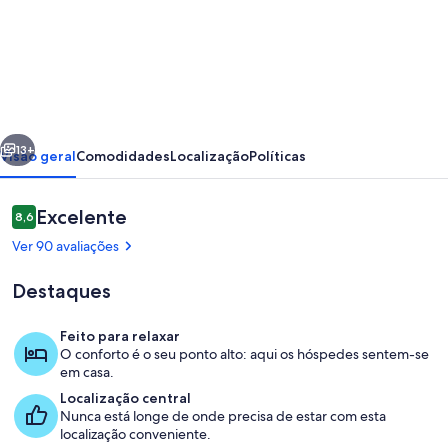
de
Royal
Lightness,
Principe
Real
erior
Seguinte
2CH/2SDB,
13+
Visão geral
Comodidades
Localização
Políticas
Clim,
Calm,
Avaliações
Excelente
8,6
8,6 em 10
Wifi,
Ver 90 avaliações
cable
Destaques
Feito para relaxar
O conforto é o seu ponto alto: aqui os hóspedes sentem-se
Sala de estar
em casa.
Localização central
Nunca está longe de onde precisa de estar com esta
localização conveniente.