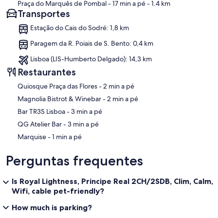
Praça do Marquês de Pombal
- 17 min a pé
- 1.4 km
Transportes
Estação do Cais do Sodré: 1,8 km
Paragem da R. Poiais de S. Bento: 0,4 km
Lisboa (LIS-Humberto Delgado): 14,3 km
Restaurantes
‪Quiosque Praça das Flores - ‬2 min a pé
‪Magnolia Bistrot & Winebar - ‬2 min a pé
‪Bar TR3S Lisboa - ‬3 min a pé
‪QG Atelier Bar - ‬3 min a pé
‪Marquise - ‬1 min a pé
Perguntas frequentes
Is Royal Lightness, Principe Real 2CH/2SDB, Clim, Calm,
Wifi, cable pet-friendly?
How much is parking?