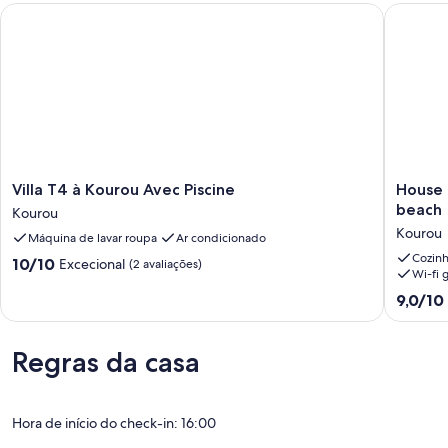
Villa T4 à Kourou Avec Piscine
House in
Villa
House
Villa T4 à Kourou Avec Piscine
House 
T4
in
beach
Kourou
à
Kourou,
Kourou
Máquina de lavar roupa
Ar condicionado
Kourou
5
Avec
minutes
Cozin
Pontuação
10/10
Excecional
(2 avaliações)
Wi-fi g
Piscine
walk
de
Kourou
from
10.0
Pontuaç
9,0/10
the
de
de
beach
um
9.0
Kourou
máximo
de
Regras da casa
de
um
10,
máximo
Excecional,
de
Hora de início do check-in: 16:00
(2
10,
avaliações)
Maravilh