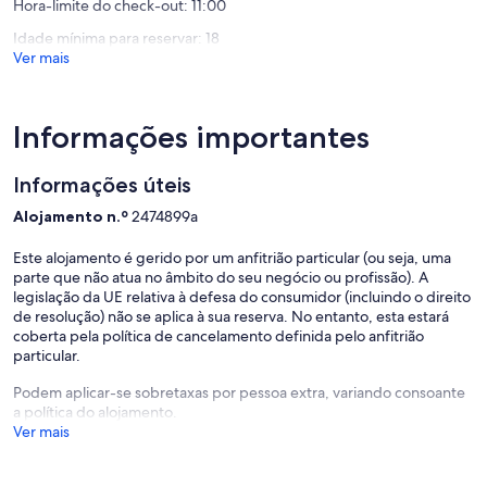
Hora-limite do check-out: 11:00
(2
avaliaçõ
Idade mínima para reservar: 18
Ver mais
Informações importantes
Informações úteis
Alojamento n.º
2474899a
Este alojamento é gerido por um anfitrião particular (ou seja, uma
parte que não atua no âmbito do seu negócio ou profissão). A
legislação da UE relativa à defesa do consumidor (incluindo o direito
de resolução) não se aplica à sua reserva. No entanto, esta estará
coberta pela política de cancelamento definida pelo anfitrião
particular.
Podem aplicar-se sobretaxas por pessoa extra, variando consoante
a política do alojamento.
Ver mais