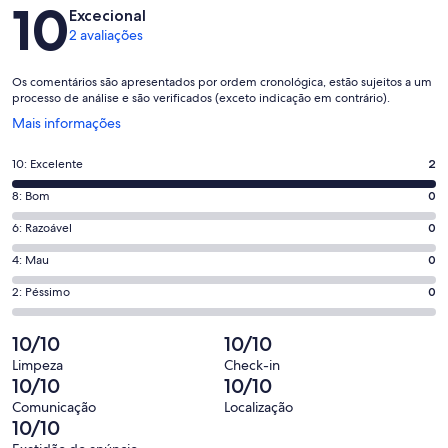
Avaliações
10
Excecional
2 avaliações
Os comentários são apresentados por ordem cronológica, estão sujeitos a um
processo de análise e são verificados (exceto indicação em contrário).
Abre
Mais informações
numa
nova
Pontuação
10: Excelente
2
janela
de
Pontuação
8: Bom
0
10,
de
o
Pontuação
6: Razoável
0
8,
que
de
o
Pontuação
4: Mau
0
significa
6,
que
de
“Excelente”.
o
Pontuação
2: Péssimo
0
significa
4,
2
que
de
“Bom”.
o
de
significa
2,
10/10
10/10
0
que
2
“Razoável”.
o
de
significa
Limpeza
Check-in
avaliações.
0
que
10/10
10/10
2
“Mau”.
de
significa
avaliações.
0
Comunicação
Localização
2
“Péssimo”.
10/10
de
avaliações.
0