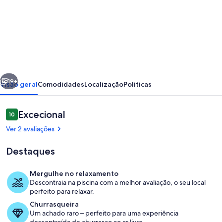
de
ESPACE
CASE
/
APARTMENT
erior
Seguinte
IN
19+
Visão geral
Comodidades
Localização
Políticas
PRIVATE
RESIDENCE
Avaliações
Excecional
10
10 em 10
WITH
Ver 2 avaliações
SWIMMING
Destaques
POOL
Mergulhe no relaxamento
Descontraia na piscina com a melhor avaliação, o seu local
Piscina
perfeito para relaxar.
Churrasqueira
Um achado raro – perfeito para uma experiência