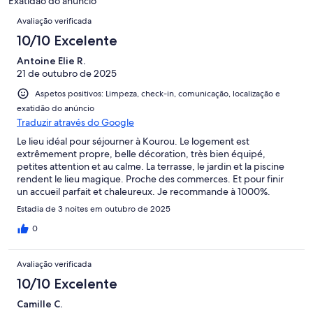
2
Exatidão do anúncio
de
Avaliações
avaliações.
Avaliação verificada
2
avaliações.
10/10 Excelente
Antoine Elie R.
21 de outubro de 2025
Aspetos positivos: Limpeza, check-in, comunicação, localização e
exatidão do anúncio
Traduzir através do Google
Le lieu idéal pour séjourner à Kourou. Le logement est
extrêmement propre, belle décoration, très bien équipé,
petites attention et au calme. La terrasse, le jardin et la piscine
rendent le lieu magique. Proche des commerces. Et pour finir
un accueil parfait et chaleureux. Je recommande à 1000%.
Merci pour tout et à bientôt.
Estadia de 3 noites em outubro de 2025
0
Avaliação verificada
10/10 Excelente
Camille C.