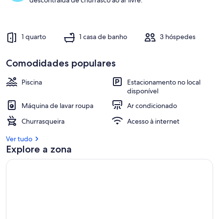
descontraída de churrasco ao ar livre.
1 quarto
1 casa de banho
3 hóspedes
Comodidades populares
Piscina
Estacionamento no local
disponível
Máquina de lavar roupa
Ar condicionado
Churrasqueira
Acesso à internet
Ver tudo
Explore a zona