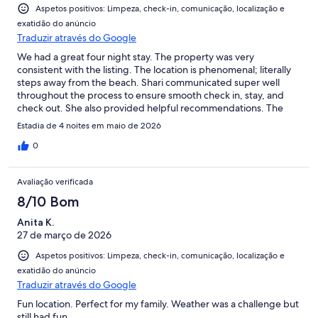
Aspetos positivos: Limpeza, check-in, comunicação, localização e
exatidão do anúncio
Traduzir através do Google
We had a great four night stay. The property was very
consistent with the listing. The location is phenomenal; literally
steps away from the beach. Shari communicated super well
throughout the process to ensure smooth check in, stay, and
check out. She also provided helpful recommendations. The
place itself was very comfortable and had everything we
Estadia de 4 noites em maio de 2026
needed. Location was a very short drive into town. Highly
recommend for anyone staying in Kailua.
0
Avaliação verificada
8/10 Bom
Anita K.
27 de março de 2026
Aspetos positivos: Limpeza, check-in, comunicação, localização e
exatidão do anúncio
Traduzir através do Google
Fun location. Perfect for my family. Weather was a challenge but
still had fun.