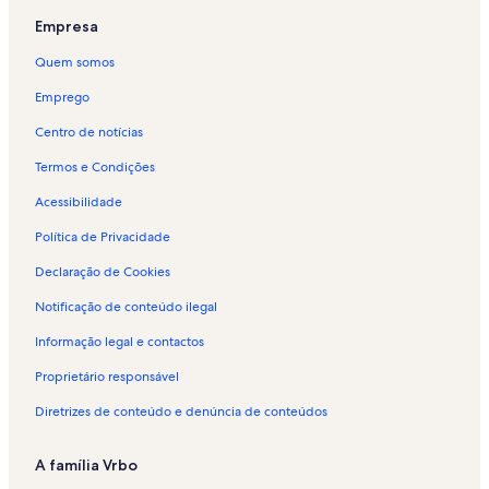
a
A
Empresa
l
o
Quem somos
j
Emprego
a
m
Centro de notícias
e
n
Termos e Condições
t
o
Acessibilidade
p
Política de Privacidade
a
r
Declaração de Cookies
a
f
Notificação de conteúdo ilegal
é
r
Informação legal e contactos
i
a
Proprietário responsável
s
Diretrizes de conteúdo e denúncia de conteúdos
e
m
K
A família Vrbo
a