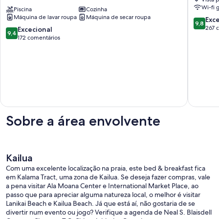
-
beira-
Wi-fi g
Licenciado
Piscina
Cozinha
mar
Máquina de lavar roupa
Máquina de secar roupa
-
Kalama
Pontuaç
Exc
9,8
Piscina
Tract
de
267 
Pontuação
Excecional
9,4
com
9.8
de
172 comentários
cascata
de
9.4
de
um
de
60
máximo
um
pés
de
máximo
Kailua
10,
de
Excecion
10,
267
Excecional,
comentá
172
comentários
Sobre a área envolvente
Kailua
Com uma excelente localização na praia, este bed & breakfast fica
em Kalama Tract, uma zona de Kailua. Se deseja fazer compras, vale
a pena visitar Ala Moana Center e International Market Place, ao
passo que para apreciar alguma natureza local, o melhor é visitar
Lanikai Beach e Kailua Beach. Já que está aí, não gostaria de se
divertir num evento ou jogo? Verifique a agenda de Neal S. Blaisdell