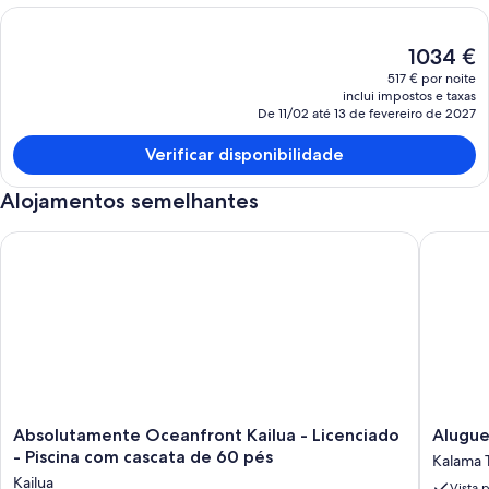
O
1034 €
preço
517 € por noite
atual
inclui impostos e taxas
é
De 11/02 até 13 de fevereiro de 2027
1034 €
Verificar disponibilidade
Alojamentos semelhantes
Absolutamente Oceanfront Kailua - Licenciado - Piscina com 
Aluguer 
Absolutamente
Aluguer
Absolutamente Oceanfront Kailua - Licenciado
Alugue
Oceanfront
privado
- Piscina com cascata de 60 pés
Kalama 
Kailua
à
Kailua
Vista 