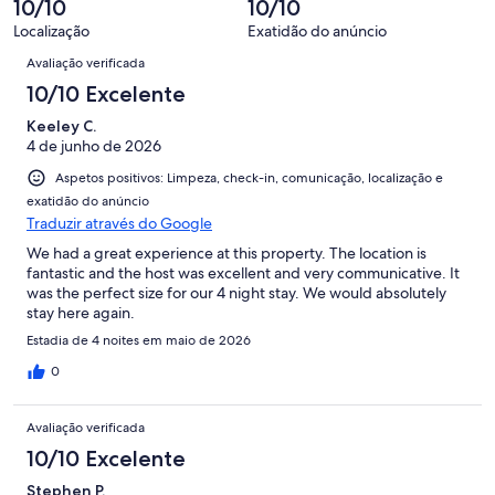
177
10/10
10/10
* PLEASE RINSE SAND OFF FEET & BEACH CHAIRS
avaliações.
Localização
Exatidão do anúncio
Avaliações
* PLEASE SHAKE SAND OFF BEACH TOWELS, ETC.. PRIOR
Avaliação verificada
TO ENTERING RENTAL
10/10 Excelente
* NO ANIMALS OR SERVICE ANIMALS
Keeley C.
4 de junho de 2026
* NO SMOKING
Aspetos positivos: Limpeza, check-in, comunicação, localização e
NOTE** WE KINDLY ASK TENANTS TO LEAVE RENTAL
exatidão do anúncio
STRAIGHTENED IN CONDITION IT WAS IN WHEN ARRIVED
Traduzir através do Google
WE THANK YOU VERY MUCH FOR ADHERING!
We had a great experience at this property. The location is
fantastic and the host was excellent and very communicative. It
** This is a licensed rental unit.
was the perfect size for our 4 night stay. We would absolutely
stay here again.
~ Hawaii Tax Certificate NUC-90/BB-0029
Estadia de 4 noites em maio de 2026
~ GE/TA tax: 168-049-0496
0
Keywords: Apartment
Avaliação verificada
10/10 Excelente
Stephen P.