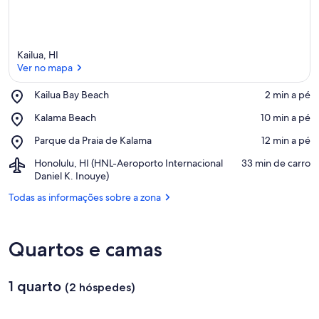
Kailua, HI
Ver no mapa
Place,
Kailua Bay Beach
‪2 min a pé‬
Kailua
Ver no mapa
Place,
Kalama Beach
‪10 min a pé‬
Bay
Kalama
Beach
Place,
Parque da Praia de Kalama
‪12 min a pé‬
Beach
Parque
Airport,
Honolulu, HI (HNL-Aeroporto Internacional
‪33 min de carro‬
da
Honolulu,
Daniel K. Inouye)
Praia
HI
de
Todas as informações sobre a zona
(HNL-
Kalama
Aeroporto
Internacional
Daniel
Quartos e camas
K.
Inouye)
1 quarto
(2 hóspedes)