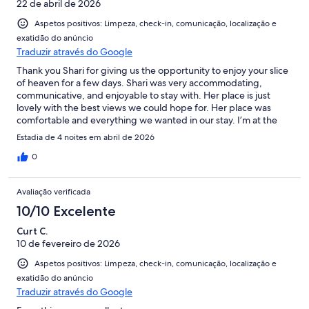
22 de abril de 2026
Aspetos positivos: Limpeza, check-in, comunicação, localização e
exatidão do anúncio
Traduzir através do Google
Thank you Shari for giving us the opportunity to enjoy your slice
of heaven for a few days. Shari was very accommodating,
communicative, and enjoyable to stay with. Her place is just
lovely with the best views we could hope for. Her place was
comfortable and everything we wanted in our stay. I’m at the
airport getting ready to fly back home, contemplating going
Estadia de 4 noites em abril de 2026
back haha…thanks again and we look forward to seeing you
again soon.
0
Avaliação verificada
10/10 Excelente
Curt C.
10 de fevereiro de 2026
Aspetos positivos: Limpeza, check-in, comunicação, localização e
exatidão do anúncio
Traduzir através do Google