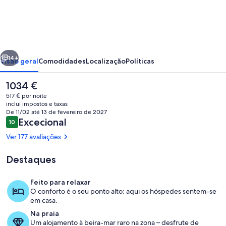
PRIVATE
BEACHFRONT
RENTAL
erior
Seguinte
14+
Visão geral
Comodidades
Localização
Políticas
O
1034 €
preço
517 € por noite
atual
inclui impostos e taxas
é
De 11/02 até 13 de fevereiro de 2027
1034 €
Avaliações
Excecional
10
10 em 10
Ver 177 avaliações
Destaques
Terraço/pátio interior
Feito para relaxar
O conforto é o seu ponto alto: aqui os hóspedes sentem-se
em casa.
Na praia
Um alojamento à beira-mar raro na zona – desfrute de