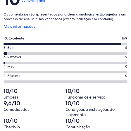
177 avaliações
* NO OVERNIGHT GUESTS
* NO MORE THAN 1-2 GUESTS VISITING AT A TIME
Os comentários são apresentados por ordem cronológica, estão sujeitos a um
processo de análise e são verificados (exceto indicação em contrário).
* VISITING WITH GUESTS MUST BE "OUTSIDE" ON
Abre
Mais informações
BEACH ONLY
numa
nova
Pontuação
10: Excelente
169
* TENANTS GUESTS MUST PARK ON STREET SIDE BEYOND
janela
de
CAL-DE-SAC
Pontuação
8: Bom
6
10,
de
* MICROWAVE COOKING ONLY
o
Pontuação
6: Razoável
2
8,
que
de
* NO WASHER & DRYER
o
Pontuação
4: Mau
0
significa
6,
que
de
“Excelente”.
o
Pontuação
* NO PARTIES OR ENTERTAINING IN RENTAL, OR
2: Péssimo
0
significa
4,
169
ON PREMISES
que
de
“Bom”.
o
de
significa
2,
10/10
10/10
6
que
* NO CHILDREN / INFANTS
177
“Razoável”.
o
de
significa
Limpeza
Funcionários e serviço
avaliações.
2
que
* SURFBOARDS, BIKES, & LARGE EQUIP "MUST" BE
9,6/10
10/10
177
“Mau”.
de
significa
KEPT OUTSIDE ON WALL LEDGE OFF SIDEWALK
avaliações.
0
Comodidades
Condições e instalações do
177
“Péssimo”.
alojamento
de
* PLEASE TURN OFF ANY LIGHTS, ELECTRICAL APPLIANCES,
avaliações.
0
10/10
10/10
177
AND FANS WHEN NOT IN USE, OR LEAVING RENTAL
de
Check-in
Comunicação
avaliações.