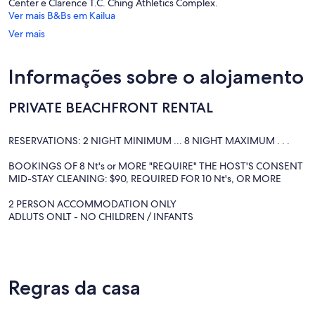
Center e Clarence T.C. Ching Athletics Complex.
Ver mais B&Bs em Kailua
Ver mais
Informações sobre o alojamento
PRIVATE BEACHFRONT RENTAL
RESERVATIONS: 2 NIGHT MINIMUM ... 8 NIGHT MAXIMUM . . .
BOOKINGS OF 8 Nt's or MORE "REQUIRE" THE HOST'S CONSENT
MID-STAY CLEANING: $90, REQUIRED FOR 10 Nt's, OR MORE
2 PERSON ACCOMMODATION ONLY
ADLUTS ONLT - NO CHILDREN / INFANTS
Our Hawaiian Style Vacation Rental apartment is "Legally operated",
and sits on Kailua Beach, one of Hawaii's most beautiful of white
sand beaches, and rated among one of the USA's best.
Regras da casa
This VR unit is located in the front portion of a Kailua beachfront
home with a beautiful view of Kailua bay. It has it's own private