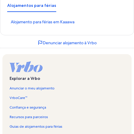
Alojamentos para férias
H
Alojamento para férias em Kaaawa
i
p
e
Denunciar alojamento à Vrbo
r
l
i
g
a
ç
ã
Explorar a Vrbo
o
p
Anunciar o meu alojamento
a
d
VrboCare™
r
Confiança e segurança
ã
o
Recursos para parceiros
p
a
Guias de alojamentos para férias
r