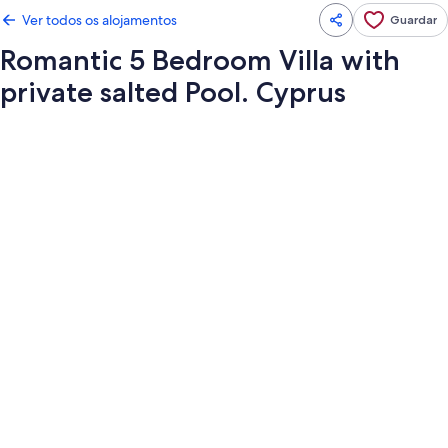
Ver todos os alojamentos
Guardar
Romantic 5 Bedroom Villa with
private salted Pool. Cyprus
Galeria
de
imagens
de