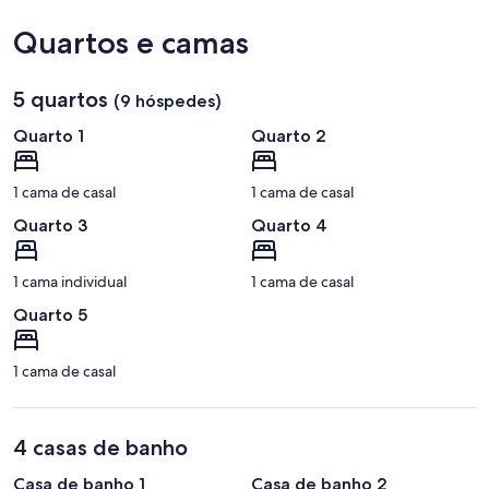
de
Paphos)
Quartos e camas
5 quartos
(9 hóspedes)
Quarto 1
Quarto 2
1 cama de casal
1 cama de casal
Quarto 3
Quarto 4
1 cama individual
1 cama de casal
Quarto 5
1 cama de casal
4 casas de banho
Casa de banho 1
Casa de banho 2