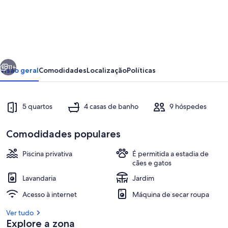
Romantic
5
Bedroom
Villa
erior
Seguinte
with
11+
Visão geral
Comodidades
Localização
Políticas
private
salted
5 quartos
4 casas de banho
9 hóspedes
Pool.
Cyprus
Comodidades populares
Piscina privativa
É permitida a estadia de
cães e gatos
Piscina
Lavandaria
Jardim
Acesso à internet
Máquina de secar roupa
Ver tudo
Explore a zona