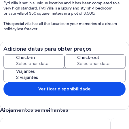
Fyti Villa is set in a unique location and it has been completed to a
very high standard. Fyti Villa is a luxury and stylish 4 bedroom
private villa of 350 square meters in a plot of 3.500.
This special villa has all the luxuries to your memories of a dream
holiday last forever.
Adicione datas para obter preços
Check-in
Check-out
Viajantes
Verificar disponibilidade
Alojamentos semelhantes
Luxury, Modern Villa with private pool & garden in Coral Bay 
Refúgio 