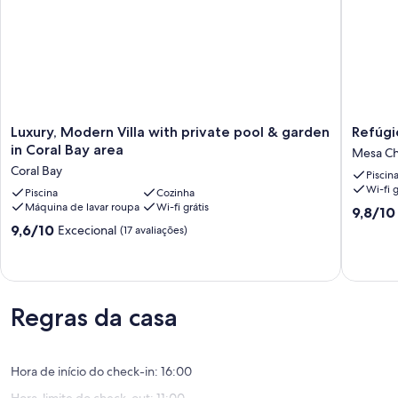
Luxury,
Refúgio
Luxury, Modern Villa with private pool & garden
Refúgi
Modern
perfeito
in Coral Bay area
Mesa Ch
Villa
em
Coral Bay
Piscin
with
Paphos
Wi-fi g
private
Piscina
Cozinha
Mesa
Máquina de lavar roupa
Wi-fi grátis
pool
Chorio
Pontuaç
9,8/10
&
de
Pontuação
9,6/10
Excecional
(17 avaliações)
garden
9.8
de
in
de
9.6
Coral
um
de
Bay
máximo
um
area
de
máximo
Regras da casa
Coral
10,
de
Bay
Excecion
10,
(36
Excecional,
avaliaçõ
Hora de início do check-in: 16:00
(17
avaliações)
Hora-limite do check-out: 11:00