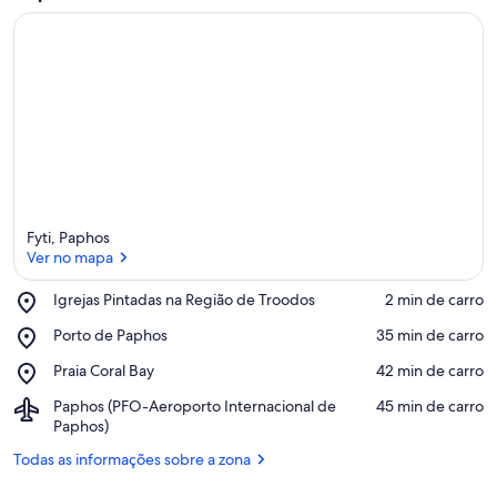
Fyti, Paphos
Ver no mapa
Place,
Igrejas Pintadas na Região de Troodos
‪2 min de carro‬
Igrejas
Ver no mapa
Place,
Porto de Paphos
‪35 min de carro‬
Pintadas
Porto
na
Place,
Praia Coral Bay
‪42 min de carro‬
de
Região
Praia
Paphos
de
Airport,
Paphos (PFO-Aeroporto Internacional de
‪45 min de carro‬
Coral
Troodos
Paphos
Paphos)
Bay
(PFO-
Todas as informações sobre a zona
Aeroporto
Internacional