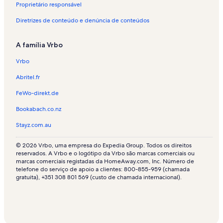
Proprietário responsável
Diretrizes de conteúdo e denúncia de conteúdos
A família Vrbo
Vrbo
Abritel.fr
FeWo-direkt.de
Bookabach.co.nz
Stayz.com.au
© 2026 Vrbo, uma empresa do Expedia Group. Todos os direitos
reservados. A Vrbo e o logótipo da Vrbo são marcas comerciais ou
marcas comerciais registadas da HomeAway.com, Inc. Número de
telefone do serviço de apoio a clientes: 800-855-959 (chamada
gratuita), +351 308 801 569 (custo de chamada internacional).