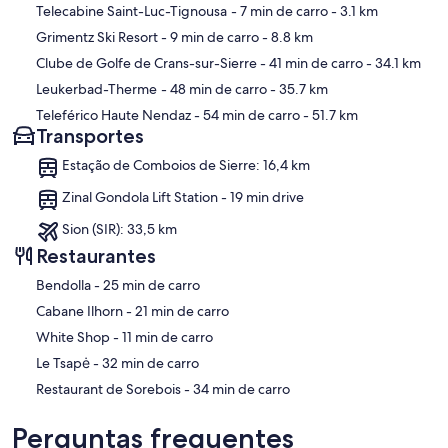
Mapa
Telecabine Saint-Luc-Tignousa
- 7 min de carro
- 3.1 km
Grimentz Ski Resort
- 9 min de carro
- 8.8 km
Clube de Golfe de Crans-sur-Sierre
- 41 min de carro
- 34.1 km
Leukerbad-Therme
- 48 min de carro
- 35.7 km
Teleférico Haute Nendaz
- 54 min de carro
- 51.7 km
Transportes
Estação de Comboios de Sierre: 16,4 km
Zinal Gondola Lift Station - 19 min drive
Sion (SIR): 33,5 km
Restaurantes
‪Bendolla - ‬25 min de carro
‪Cabane Ilhorn - ‬21 min de carro
‪White Shop - ‬11 min de carro
‪Le Tsapė - ‬32 min de carro
‪Restaurant de Sorebois - ‬34 min de carro
Perguntas frequentes