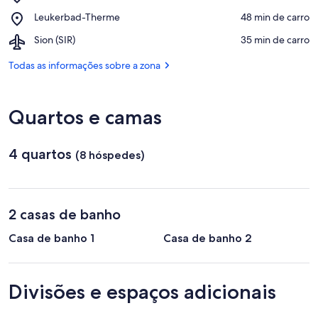
Grimentz
Luc-
Place,
Leukerbad-Therme
‪48 min de carro‬
Ski
Tignousa
Leukerbad-
Resort
Airport,
Sion (SIR)
‪35 min de carro‬
Therme
Sion
(SIR)
Todas as informações sobre a zona
Quartos e camas
4 quartos
(8 hóspedes)
2 casas de banho
Casa de banho 1
Casa de banho 2
Divisões e espaços adicionais