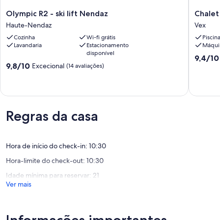
agency for more details. -- -- Pets : as per contract -- -- Tourist Tax:
Olympic
Chalet
included --
Olympic R2 - ski lift Nendaz
Chalet 
R2
in
Haute-Nendaz
Vex
-
Vex
Cozinha
Wi-fi grátis
Piscin
ski
near
Lavandaria
Estacionamento
Máquin
lift
Les
disponível
Nendaz
Masses
Pontuaç
9,4/10
Pontuação
Haute-
9,8/10
Chairlift
Excecional
de
(14 avaliações)
de
Nendaz
Vex
9.4
9.8
de
de
um
um
máximo
máximo
de
Regras da casa
de
10,
10,
Excecion
Excecional,
(32
(14
avaliaçõ
Hora de início do check-in: 10:30
avaliações)
Hora-limite do check-out: 10:30
Idade mínima para reservar: 21
Ver mais