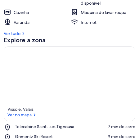
dans
disponível
la
Cozinha
Máquina de lavar roupa
Varanda
Internet
Ver tudo
Explore a zona
Vissoie, Valais
Ver no mapa
Place,
Telecabine Saint-Luc-Tignousa
‪7 min de carro‬
Telecabine
Ver no mapa
Place,
Grimentz Ski Resort
‪9 min de carro‬
Saint-