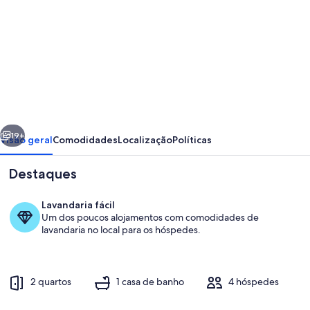
imagens
de
CASA
MODERNA
EM
BRUKSVALLARNA
erior
Seguinte
COM
19+
Visão geral
Comodidades
Localização
Políticas
VISTAS
Destaques
PANORÂMICAS
DAS
Lavandaria fácil
MONTANHAS
Um dos poucos alojamentos com comodidades de
lavandaria no local para os hóspedes.
-
SAUNA
-
2 quartos
1 casa de banho
4 hóspedes
Exterior
WiFi