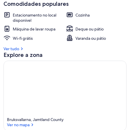
Comodidades populares
Estacionamento no local
Cozinha
disponível
Máquina de lavar roupa
Deque ou pátio
Wi-fi grátis
Varanda ou pátio
Ver tudo
Explore a zona
Bruksvallarna, Jamtland County
Ver no mapa