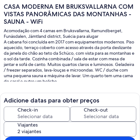
CASA MODERNA EM BRUKSVALLARNA COM
VISTAS PANORÂMICAS DAS MONTANHAS -
SAUNA - WiFi
Acomodação com 4 camas em Bruksvallarna, Ramundberget,
Funäsdalen, Jämtland district, Suécia para alugar
A cabana foi concluída em 2017 com equipamentos modernos. Piso
aquecido, terraço coberto com acesso através da porta deslizante
da janela do chão ao teto da Schüco, com vista para as montanhas e
o sol da tarde. Cozinha combinada / sala de estar com mesa de
jantar e sofá de canto. Muitos quartos claros e luminosos. Geladeira
/ freezer separados, lava-louças e microondas. WC / duche com
uma pequena sauna e máquina de lavar. Um quarto tem uma cama
de casal e outro um beliche.
O estacionamento fica em frente à cabana. Internet sem fio a 10 Gb
por semana.
Adicione datas para obter preços
Check-in
Check-out
Viajantes