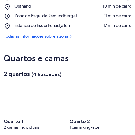
Place,
Osthang
‪10 min de carro‬
Osthang
Ver no mapa
Place,
Zona de Esqui de Ramundberget
‪11 min de carro‬
Zona
Place,
Estância de Esqui Funäsfjällen
‪17 min de carro‬
de
Estância
Esqui
de
Todas as informações sobre a zona
de
Esqui
Ramundberget
Funäsfjällen
Quartos e camas
2 quartos
(4 hóspedes)
Quarto 1
Quarto 2
2 camas individuais
1 cama king-size