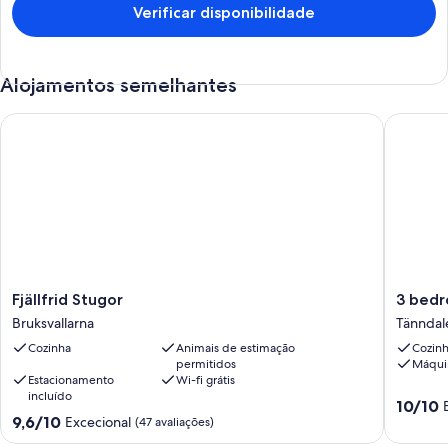
Verificar disponibilidade
Alojamentos semelhantes
Fjällfrid Stugor
3 bedroo
Fjällfrid
3
Fjällfrid Stugor
3 bedr
Stugor
bedroo
Bruksvallarna
Tänndal
Bruksvallarna
nice
Cozinha
Animais de estimação
Cozin
home
permitidos
Máquin
in
Estacionamento
Wi-fi grátis
Tänndal
incluído
Pontuaç
Tänndal
10/10
Pontuação
9,6/10
Excecional
de
(47 avaliações)
de
10.0