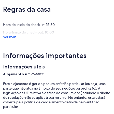
9.6
de
de
Regras da casa
um
um
máximo
máximo
de
de
10,
Hora de início do check-in: 15:30
10,
Excecion
Excecional,
(1
Hora-limite do check-out: 10:00
(47
avaliaçã
Ver mais
avaliações)
Informações importantes
Informações úteis
Alojamento n.º
2699155
Este alojamento é gerido por um anfitrião particular (ou seja, uma
parte que não atua no âmbito do seu negócio ou profissão). A
legislação da UE relativa à defesa do consumidor (incluindo o direito
de resolução) não se aplica à sua reserva. No entanto, esta estará
coberta pela política de cancelamento definida pelo anfitrião
particular.