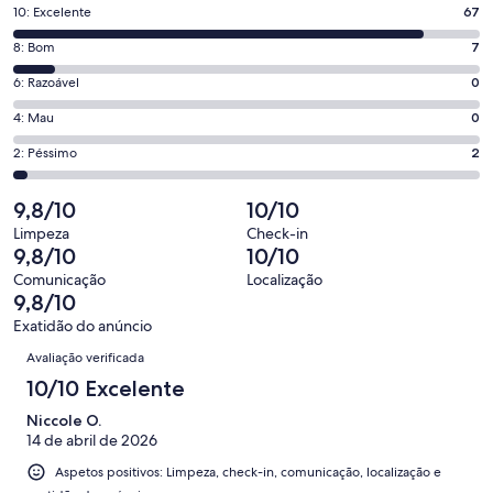
nova
Pontuação
10: Excelente
67
janela
de
Pontuação
8: Bom
7
10,
de
o
Pontuação
6: Razoável
0
8,
que
de
o
Pontuação
4: Mau
0
significa
6,
que
de
“Excelente”.
o
Pontuação
2: Péssimo
2
significa
4,
67
que
de
“Bom”.
o
de
significa
2,
9,8/10
10/10
7
que
76
“Razoável”.
o
de
significa
Limpeza
Check-in
avaliações.
0
que
9,8/10
10/10
76
“Mau”.
de
significa
avaliações.
0
Comunicação
Localização
76
“Péssimo”.
9,8/10
de
avaliações.
2
76
Exatidão do anúncio
de
Avaliações
avaliações.
Avaliação verificada
76
avaliações.
10/10 Excelente
Niccole O.
14 de abril de 2026
Aspetos positivos: Limpeza, check-in, comunicação, localização e