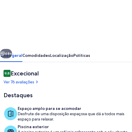
imagens
de
Imóvel
de
luxo
na
erior
Seguinte
praia
48+
Visão geral
Comodidades
Localização
Políticas
com
piscina
Avaliações
Excecional
9,8
9,8 em 10
privativa
Ver 76 avaliações
e
Destaques
vista
mar
Espaço amplo para se acomodar
&
Desfrute de uma disposição espaçosa que dá a todos mais
Terraço/pátio interior
espaço para relaxar.
Beach
Piscina exterior