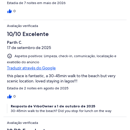
have hair dryers in all the ensuites as sharing was an issue
Estadia de 7 noites em maio de 2026
getting ready for the wedding. It was so nice to have the gate
between the houses unlocked so we could visit back & forth
0
easily. We would highly recommend these houses!
Avaliação verificada
10/10 Excelente
Parth C.
17 de setembro de 2025
Aspetos positivos: Limpeza, check-in, comunicação, localização e
exatidão do anúncio
Traduzir através do Google
this place is fantastic, a 30-45min walk to the beach but very
scenic location. loved staying in lagos!!!
Estadia de 2 noites em agosto de 2025
0
Resposta de VrboOwner a 1 de outubro de 2025
30-45min walk to the beach? Did you stop for lunch on the way
Avaliação verificada