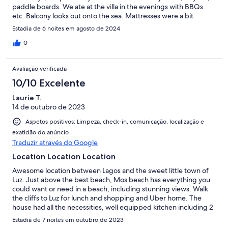
paddle boards. We ate at the villa in the evenings with BBQs
etc. Balcony looks out onto the sea. Mattresses were a bit
springy and could have been better but small issue on scale of
Estadia de 6 noites em agosto de 2024
things. Wouldn’t stop us going back. Not much going on around
the villa as it’s in a nice quiet residential area which suited us just
0
fine. We had a couple of trips out. Having your own car is really
useful.
Avaliação verificada
10/10 Excelente
Laurie T.
14 de outubro de 2023
Aspetos positivos: Limpeza, check-in, comunicação, localização e
exatidão do anúncio
Traduzir através do Google
Location Location Location
Awesome location between Lagos and the sweet little town of
Luz. Just above the best beach, Mos beach has everything you
could want or need in a beach, including stunning views. Walk
the cliffs to Luz for lunch and shopping and Uber home. The
house had all the necessities, well equipped kitchen including 2
refrigerators and dishwasher. Minimal courtesy supplies, bring
Estadia de 7 noites em outubro de 2023
body wash and shampoo. Clothes washer very handy. A