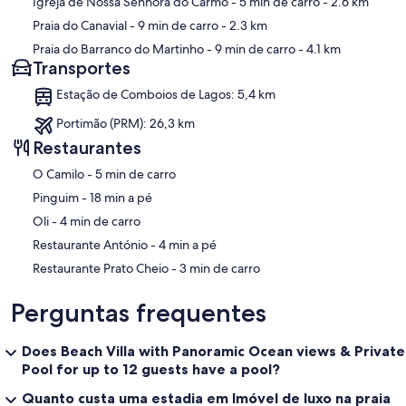
Igreja de Nossa Senhora do Carmo
- 5 min de carro
- 2.6 km
Praia do Canavial
- 9 min de carro
- 2.3 km
Praia do Barranco do Martinho
- 9 min de carro
- 4.1 km
Transportes
Estação de Comboios de Lagos: 5,4 km
Portimão (PRM): 26,3 km
Restaurantes
‪O Camilo - ‬5 min de carro
‪Pinguim - ‬18 min a pé
‪Oli - ‬4 min de carro
‪Restaurante António - ‬4 min a pé
‪Restaurante Prato Cheio - ‬3 min de carro
Perguntas frequentes
Does Beach Villa with Panoramic Ocean views & Private
Pool for up to 12 guests have a pool?
Quanto custa uma estadia em Imóvel de luxo na praia