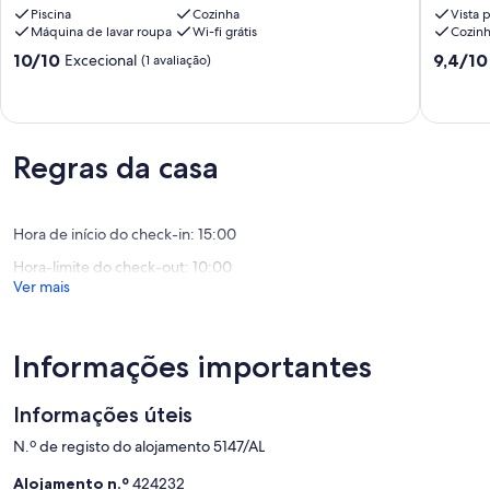
villa
Piscina
Cozinha
Ocean
Vista 
Máquina de lavar roupa
Wi-fi grátis
Cozin
with
Views
pool,
&
Pontuação
Pontuaç
10/10
9,4/10
Excecional
(1 avaliação)
set
Private
de
de
in
Pool
10.0
9.4
beautiful
Porto
de
de
grounds
de
um
um
Luz
Mós
máximo
máximo
Regras da casa
de
de
10,
10,
Excecional,
Excecion
Hora de início do check-in: 15:00
(1
(150
avaliação)
avaliaçõ
Hora-limite do check-out: 10:00
Ver mais
Informações importantes
Informações úteis
N.º de registo do alojamento 5147/AL
Alojamento n.º
424232