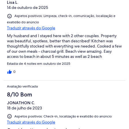
Lisa L.
14 de outubro de 2025
Aspetos positivos: Limpeza, check-in, comunicação, localização e
exatidão do anúncio
Traduzir através do Google
My husband and I stayed here with 2 other couples. Property
was beautiful, spotless, better than described! Kitchen was
thoughtfully stocked with everything we needed. Cooked a few
of our own meals - charcoal grill. Beach view amazing. Easy
access to beach in about 5 minutes as well as 2 beach
restaurants. Highly recommend Campimar! John the host was
Estadia de 4 noites em outubro de 2025
excellent - very responsive with clear communication. He was
friendly and answered all questions. No problem parking on
0
dead end street. Did not use pool since there was much to do in
the area. Perfect location! Would absolutely stay here again!
Avaliação verificada
Highly recommend!
8/10 Bom
JONATHON C.
18 de julho de 2023
Aspetos positivos: Check-in, localização e exatidão do anúncio
Traduzir através do Google