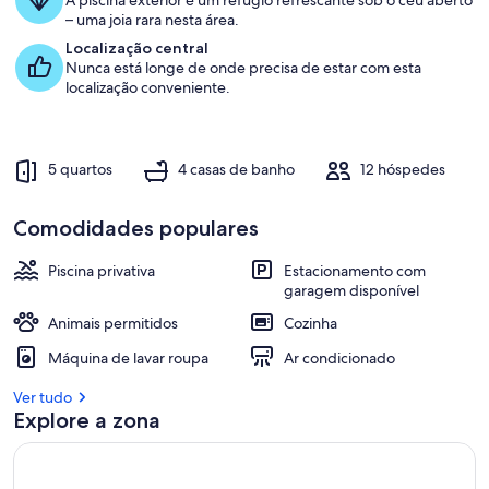
A piscina exterior é um refúgio refrescante sob o céu aberto
– uma joia rara nesta área.
Localização central
Nunca está longe de onde precisa de estar com esta
localização conveniente.
5 quartos
4 casas de banho
12 hóspedes
Comodidades populares
Piscina privativa
Estacionamento com
garagem disponível
Animais permitidos
Cozinha
Máquina de lavar roupa
Ar condicionado
Ver tudo
Explore a zona