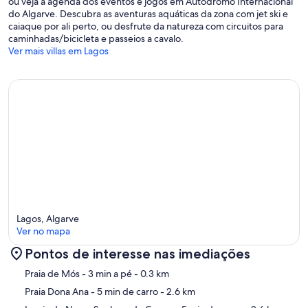
ou veja a agenda dos eventos e jogos em Autódromo Internacional
do Algarve. Descubra as aventuras aquáticas da zona com jet ski e
caiaque por ali perto, ou desfrute da natureza com circuitos para
caminhadas/bicicleta e passeios a cavalo.
Ver mais villas em Lagos
Lagos, Algarve
Ver no mapa
Pontos de interesse nas imediações
Mapa
Praia de Mós
- 3 min a pé
- 0.3 km
Praia Dona Ana
- 5 min de carro
- 2.6 km