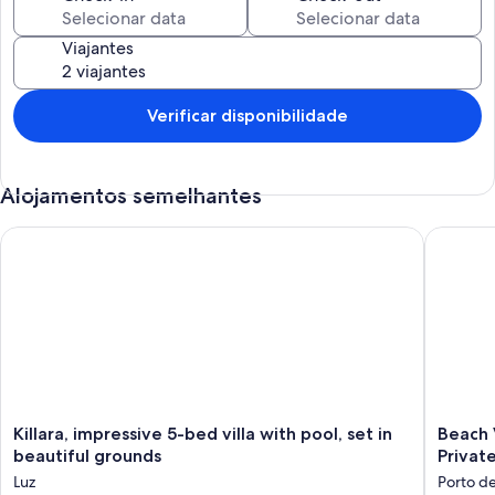
lar de dois restaurantes de qualidade, tudo de
Viajantes
Verificar disponibilidade
Alojamentos semelhantes
Killara, impressive 5-bed villa with pool, set in beautiful grou
Beach Vi
Killara,
Beach
Killara, impressive 5-bed villa with pool, set in
Beach 
impressive
Villa
beautiful grounds
Privat
5-
with
Luz
Porto d
bed
Panoram