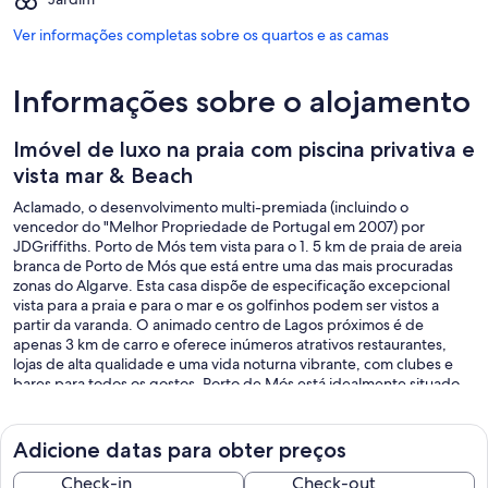
Ver informações completas sobre os quartos e as camas
Informações sobre o alojamento
Imóvel de luxo na praia com piscina privativa e
vista mar & Beach
Aclamado, o desenvolvimento multi-premiada (incluindo o
vencedor do "Melhor Propriedade de Portugal em 2007) por
JDGriffiths. Porto de Mós tem vista para o 1. 5 km de praia de areia
branca de Porto de Mós que está entre uma das mais procuradas
zonas do Algarve. Esta casa dispõe de especificação excepcional
vista para a praia e para o mar e os golfinhos podem ser vistos a
partir da varanda. O animado centro de Lagos próximos é de
apenas 3 km de carro e oferece inúmeros atrativos restaurantes,
lojas de alta qualidade e uma vida noturna vibrante, com clubes e
bares para todos os gostos. Porto de Mós está idealmente situado
para aproveitar de cursos excepcionais do Algarve ocidental de
golfe e instalações, bem como outras actividades ao ar livre,
incluindo surf e pesca com viagens de pesca de mar saindo de
Adicione datas para obter preços
Lagos marina várias vezes ao dia. A praia oferece instalações de
primeira classe e é popular com o Português locais e visitantes e é o
Check-in
Check-out