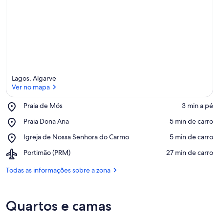
Lagos, Algarve
Ver no mapa
Place,
Praia de Mós
‪3 min a pé‬
Praia
Ver no mapa
Place,
Praia Dona Ana
‪5 min de carro‬
de
Praia
Mós
Place,
Igreja de Nossa Senhora do Carmo
‪5 min de carro‬
Dona
Igreja
Ana
Airport,
Portimão (PRM)
‪27 min de carro‬
de
Portimão
Nossa
(PRM)
Todas as informações sobre a zona
Senhora
do
Carmo
Quartos e camas