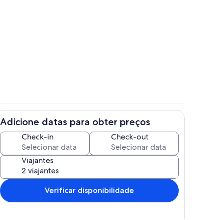
Cozinha privada
Adicione datas para obter preços
Restaurantes
Check-in
Check-out
Viajantes
Verificar disponibilidade