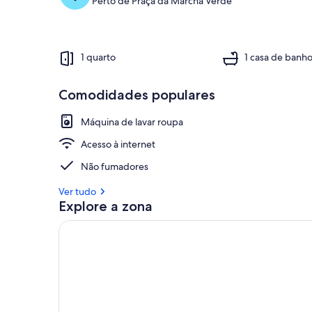
Perto de Praça da Marcha Verde
1 quarto
1 casa de banh
Comodidades populares
Máquina de lavar roupa
Acesso à internet
Não fumadores
Ver tudo
Explore a zona