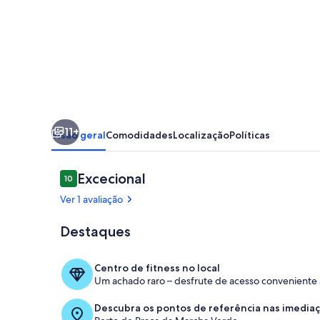
11+
Visão geral
Comodidades
Localização
Políticas
Avaliações
Excecional
10
10 em 10
Ver 1 avaliação
Destaques
Interior
Centro de fitness no local
Um achado raro – desfrute de acesso conveniente a 
Descubra os pontos de referência nas imedia