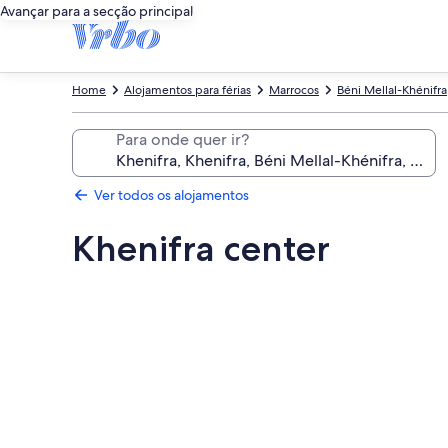
Avançar para a secção principal
Home
Alojamentos para férias
Marrocos
Béni Mellal-Khénifra
Para onde quer ir?
Ver todos os alojamentos
Khenifra center
Galeria
de
imagens
de
Khenifra
center