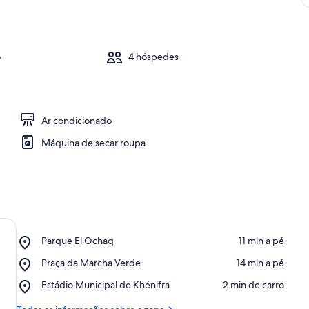
o
4 hóspedes
Ar condicionado
Máquina de secar roupa
Place,
Parque El Ochaq
‪11 min a pé‬
Parque
Place,
Praça da Marcha Verde
‪14 min a pé‬
El
Praça
Ochaq
Place,
Estádio Municipal de Khénifra
‪2 min de carro‬
da
Estádio
Marcha
Municipal