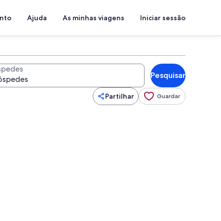
ento
Ajuda
As minhas viagens
Iniciar sessão
spedes
Pesquisar
Partilhar
Guardar