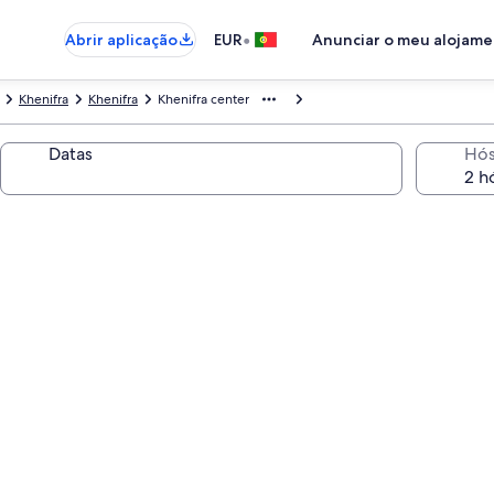
•
Abrir aplicação
EUR
Anunciar o meu alojam
Khenifra
Khenifra
Khenifra center
Datas
Hó