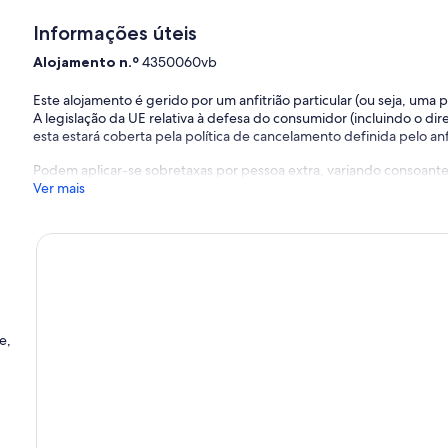
Informações úteis
Alojamento n.º
4350060vb
Este alojamento é gerido por um anfitrião particular (ou seja, uma
A legislação da UE relativa à defesa do consumidor (incluindo o dire
esta estará coberta pela política de cancelamento definida pelo anfi
Podem aplicar-se sobretaxas por pessoa extra, variando consoante 
Ver mais
e,