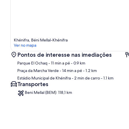
Khénifra, Béni Mellal-Khénifra
Ver no mapa
Pontos de interesse nas imediações
Parque El Ochaq
- 11 min a pé
- 0.9 km
Praça da Marcha Verde
- 14 min a pé
- 1.2 km
Estádio Municipal de Khénifra
- 2 min de carro
- 1.1 km
Transportes
Ma
Beni Mellal (BEM): 118,1 km