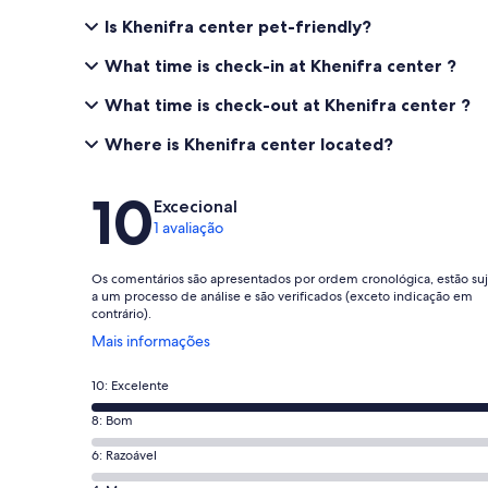
Is Khenifra center pet-friendly?
What time is check-in at Khenifra center ?
What time is check-out at Khenifra center ?
Where is Khenifra center located?
Avaliações
10
Excecional
1 avaliação
Os comentários são apresentados por ordem cronológica, estão suj
a um processo de análise e são verificados (exceto indicação em
contrário).
Abre
Mais informações
numa
nova
Pontuação
10: Excelente
janela
de
Pontuação
8: Bom
10,
de
o
Pontuação
6: Razoável
8,
que
de