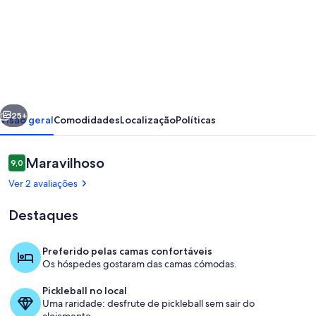
de
Quiet
Mountain
Views,
mas
erior
Seguinte
perto
25+
Visão geral
Comodidades
Localização
Políticas
de
todas
Avaliações
Maravilhoso
9,0
9,0 em 10
as
Ver 2 avaliações
comodidades
Destaques
locais
de
Preferido pelas camas confortáveis
lojas
Os hóspedes gostaram das camas cómodas.
Sala de estar
e
Pickleball no local
restaurantes
Uma raridade: desfrute de pickleball sem sair do