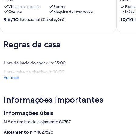
da
apartme
vila
Vista para o oceano
Piscina
(Wifi/Po
Piscin
Cozinha
Máquina de lavar roupa
Máquin
com
Alvor
piscina
Pontuação
Pontuaç
9,6/10
10/10
Excecional
(31 avaliações)
comum
de
de
Alvor
9.6
10.0
de
de
um
um
Regras da casa
máximo
máximo
de
de
10,
10,
Excecional,
Excecion
Hora de início do check-in: 15:00
(31
(1
Hora-limite do check-out: 10:00
avaliações)
avaliaçã
Ver mais
Informações importantes
Informações úteis
N.º de registo do alojamento 60757
Alojamento n.º
4827625