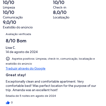
significa
2,
10/10
10/10
1
que
2
“Razoável”.
o
de
significa
Limpeza
Check-in
avaliações.
0
que
10/10
8,0/10
2
“Mau”.
de
significa
avaliações.
0
Comunicação
Localização
2
“Péssimo”.
9,0/10
de
avaliações.
0
2
Exatidão do anúncio
de
Avaliações
avaliações.
Avaliação verificada
2
avaliações.
8/10 Bom
Lisa C.
14 de agosto de 2024
Aspetos positivos: Limpeza, check-in, comunicação, localização e
exatidão do anúncio
Traduzir através do Google
Great stay!
Exceptionally clean and comfortable apartment. Very
comfortable bed! Was perfect location for the purpose of our
trip. Amanda was an excellent host!
Estadia de 5 noites em agosto de 2024
0