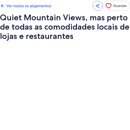
Ver todos os alojamentos
Guardar
Quiet Mountain Views, mas perto
de todas as comodidades locais de
lojas e restaurantes
Galeria
de
imagens