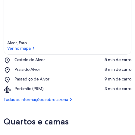
Alvor, Faro
Ver no mapa
Place,
Castelo de Alvor
‪5 min de carro‬
Castelo
Ver no mapa
Place,
Praia do Alvor
‪8 min de carro‬
de
Praia
Alvor
Place,
Passadiço de Alvor
‪9 min de carro‬
do
Passadiço
Alvor
Airport,
Portimão (PRM)
‪3 min de carro‬
de
Portimão
Alvor
(PRM)
Todas as informações sobre a zona
Quartos e camas