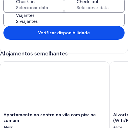
Check-in
Check-out
Viajantes
Verificar disponibilidade
Alojamentos semelhantes
Apartamento no centro da vila com piscina comum
Alvorfer
Apartamento
Alvorfer
Apartamento no centro da vila com piscina
Alvorf
no
1
comum
(Wifi/
centro
bedroo
Alvor
Alvor