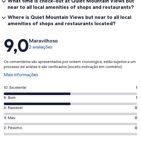
What time is check-out at Quiet Mountain Views but
near to all local amenities of shops and restaurants?
Where is Quiet Mountain Views but near to all local
amenities of shops and restaurants located?
Avaliações
9,0
Maravilhoso
2 avaliações
Os comentários são apresentados por ordem cronológica, estão sujeitos a um
processo de análise e são verificados (exceto indicação em contrário).
Abre
Mais informações
numa
nova
Pontuação
10: Excelente
1
janela
de
Pontuação
8: Bom
1
10,
de
o
Pontuação
6: Razoável
0
8,
que
de
o
Pontuação
4: Mau
0
significa
6,
que
de
“Excelente”.
o
Pontuação
2: Péssimo
0
significa
4,
1
que
de
“Bom”.
o
de