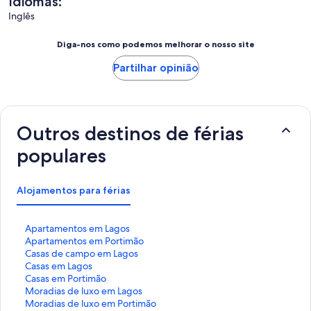
Idiomas:
Inglês
Diga-nos como podemos melhorar o nosso site
Partilhar opinião
Outros destinos de férias
populares
Alojamentos para férias
H
Apartamentos em Lagos
i
H
Apartamentos em Portimão
p
i
H
Casas de campo em Lagos
e
p
i
H
Casas em Lagos
r
e
p
i
H
Casas em Portimão
l
r
e
p
i
H
Moradias de luxo em Lagos
i
l
r
e
p
i
H
Moradias de luxo em Portimão