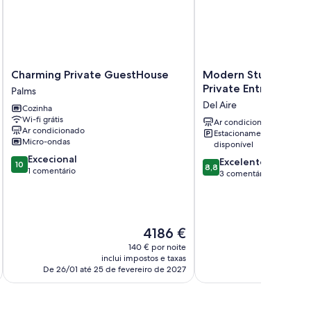
Charming
Modern
Charming Private GuestHouse
Modern Studio Near 
Private
Studio
Private Entry - Parki
Palms
GuestHouse
Near
Del Aire
Cozinha
Palms
SoFi
Wi-fi grátis
-
Ar condicionado
Ar condicionado
Estacionamento
Private
Micro-ondas
disponível
Entry
Pontuação
Excecional
-
Pontuação
Excelente
10
8,8
de
1 comentário
Parking
de
3 comentários
10.0
Del
8.8
de
Aire
de
um
um
máximo
máximo
O
4186 €
de
de
preço
10,
140 € por noite
10,
atual
Excecional,
inclui impostos e taxas
incl
Excelente,
é
De 26/01 até 25 de fevereiro de 2027
1
3
4186 €
comentário
comentários