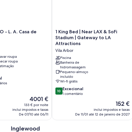
1
 - L. A. Casa de
1 King Bed | Near LAX & SoFi
King
Stadium | Gateway to LA
Bed
Attractions
|
Vila Arbor
Near
avar roupa
LAX
Piscina
ecar roupa
&
Banheira de
stimação
hidromassagem
SoFi
Pequeno-almoço
Stadium
incluído
l
|
Wi-fi grátis
ários
Gateway
Pontuação
Excecional
to
10
de
1 comentário
LA
O
4001 €
10.0
Attractions
O
152 €
preço
de
133 € por noite
Vila
preço
atual
um
inclui impostos e taxas
inclui impostos e taxas
Arbor
atual
é
De 07/10 até 06/11
De 11/01 até 12 de janeiro de 2027
máximo
é
4001 €
de
152 €
10,
Inglewood
Excecional,