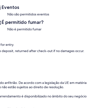
, please let us know as soon as possible to make the
Eventos
Não são permitidos eventos
É permitido fumar?
Não é permitido fumar
for entry.
le deposit, returned after check-out if no damages occur.
e deposit, returned after check-out if no damages occur.
o do anfitrião. De acordo com a legislação da UE em matéria
l differences.
 não estão sujeitos ao direito de resolução.
 o arrendamento é disponibilizado no âmbito do seu negócio