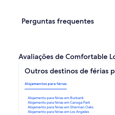
Perguntas frequentes
Avaliações de Comfortable L
Outros destinos de férias 
Alojamentos para férias
H
Alojamento para férias em Burbank
i
H
Alojamento para férias em Canoga Park
p
i
H
Alojamento para férias em Sherman Oaks
e
p
i
H
Alojamento para férias em Los Angeles