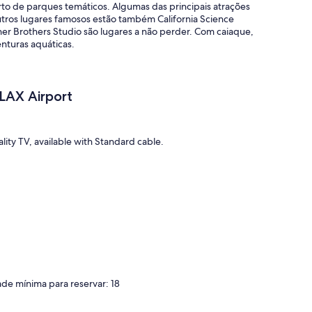
erto de parques temáticos. Algumas das principais atrações
tros lugares famosos estão também California Science
ner Brothers Studio são lugares a não perder. Com caiaque,
enturas aquáticas.
LAX Airport
ity TV, available with Standard cable.
for entry.
ade mínima para reservar: 18
es according to the following schedule: