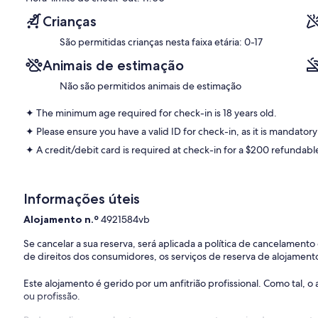
✦ Check-in is available from 03:00 pm. If you expect to arrive later
Crianças
necessary arrangements.
São permitidas crianças nesta faixa etária: 0-17
✦ Outdoor shared pool available all year.
Animais de estimação
Additional features:
• Heated pool
Não são permitidos animais de estimação
✦ Paid parking lot, available for $20 per day.
✦ The minimum age required for check-in is 18 years old.
✦ Please ensure you have a valid ID for check-in, as it is mandatory 
———————————————
✦ A credit/debit card is required at check-in for a $200 refundab
Other Things to Note:
There are several additional things to note:
✦ A credit/debit card is required at check-in for a $200 refundabl
Informações úteis
Alojamento n.º
4921584vb
✦ Pets are not allowed.
Se cancelar a sua reserva, será aplicada a política de cancelament
✦ We use multi-unit listings, so rooms are similar but may have smal
de direitos dos consumidores, os serviços de reserva de alojamento
Este alojamento é gerido por um anfitrião profissional. Como tal,
ou profissão.