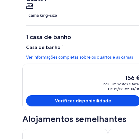
1 cama king-size
1 casa de banho
Casa de banho 1
Ver informações completas sobre os quartos e as camas
O
156 
preço
inclui impostos e taxa
atual
De 12/08 até 13/0
é
156 €
Verificar disponibilidade
Alojamentos semelhantes
Stylish suite near beach & LAX—private entry, vibra
MEU BALCÃO -