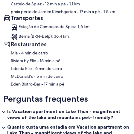
Castelo de Spiez
- 12 min a pé
- 1.1 km
praia perto do Jardim Kirschgarten
- 17 min a pé
- 1.5 km
Transportes
Estação de Comboios de Spiez: 1,6 km
Berna (BRN-Belp): 36,4 km
Restaurantes
‪Mia - ‬4 min de carro
‪Riviera by Elio - ‬16 min a pé
‪Lido da Elio - ‬6 min de carro
‪McDonald's - ‬5 min de carro
‪Eden Bistro-Bar - ‬17 min a pé
Perguntas frequentes
Is Vacation apartment on Lake Thun - magnificent
views of the lake and mountains pet-friendly?
Quanto custa uma estadia em Vacation apartment on
Lake Thun - magnificent views of the lake and