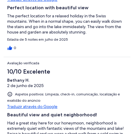
Perfect location with beautiful view
The perfect location for a relaxed holiday in the Swiss
mountains. When in a normal shape, you can easily walk down
the stairs and go into the lake immideately. The view from the
house and garden are absolutely stunning.
Estadia de 5 noites em julho de 2025
0
Avaliação verificada
10/10 Excelente
Bethany H.
2 de junho de 2025
Aspetos positivos: Limpeza, check-in, comunicação, localização e
exatidão do anúncio
Traduzir através do Google
Beautiful view and quiet neighborhood!
Had a great stay here for our honeymoon, neighborhood is
extremely quiet with fantastic views of the mountains and lake!
Spiez is beautiful and we were a short walk from a cold swim in