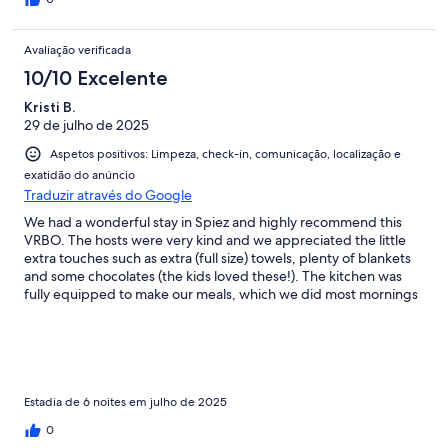
Avaliação verificada
10/10 Excelente
Kristi B.
29 de julho de 2025
Aspetos positivos: Limpeza, check-in, comunicação, localização e
exatidão do anúncio
Traduzir através do Google
We had a wonderful stay in Spiez and highly recommend this
VRBO. The hosts were very kind and we appreciated the little
extra touches such as extra (full size) towels, plenty of blankets
and some chocolates (the kids loved these!). The kitchen was
fully equipped to make our meals, which we did most mornings
and evenings. The beds were very comfortable, and our
children slept well on the futon. Our kids are 12 and 13 and it was
large enough for both of them to sleep on. There was still plenty
of room to move around the living room/kitchen, even with the
futon set up as a bed. The bathroom was quite functional and
we enjoyed the waterfall shower head (and a shower door that
Estadia de 6 noites em julho de 2025
fully closed). There were plenty of towels and it was nice to not
0
have the small hotel sized ones. The blow dryer was good, even