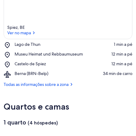
s
d
e
Spiez, BE
h
Ver no mapa
ó
s
Place,
Lago de Thun
‪1 min a pé‬
p
Lago
e
Ver no mapa
Place,
Museu Heimat und Rebbaumuseum
‪12 min a pé‬
de
d
Museu
Thun
e
Place,
Castelo de Spiez
‪12 min a pé‬
Heimat
s
Castelo
und
Airport,
Berna (BRN-Belp)
‪34 min de carro‬
de
Rebbaumuseum
n
Berna
Spiez
e
(BRN-
Todas as informações sobre a zona
s
Belp)
t
a
Quartos e camas
á
r
1 quarto
e
(4 hóspedes)
a