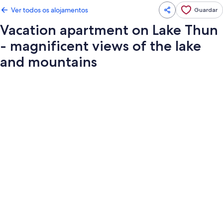
Ver todos os alojamentos
Guardar
Vacation apartment on Lake Thun
- magnificent views of the lake
and mountains
Galeria
de
imagens