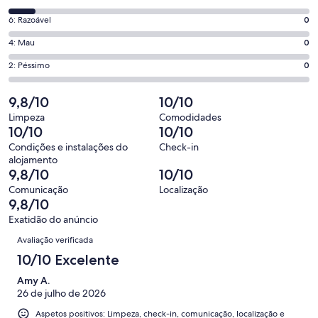
10,
de
o
Pontuação
6: Razoável
0
8,
que
de
o
Pontuação
4: Mau
0
significa
6,
que
de
“Excelente”.
o
Pontuação
2: Péssimo
0
significa
4,
40
que
de
“Bom”.
o
de
significa
2,
9,8/10
10/10
4
que
44
“Razoável”.
o
de
significa
Limpeza
Comodidades
avaliações.
0
que
10/10
10/10
44
“Mau”.
de
significa
avaliações.
0
Condições e instalações do
Check-in
44
“Péssimo”.
alojamento
de
avaliações.
0
9,8/10
10/10
44
de
Comunicação
Localização
avaliações.
44
9,8/10
avaliações.
Exatidão do anúncio
Avaliações
Avaliação verificada
10/10 Excelente
Amy A.
26 de julho de 2026
Aspetos positivos: Limpeza, check-in, comunicação, localização e