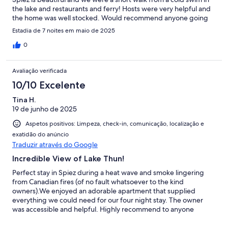
the lake and restaurants and ferry! Hosts were very helpful and
the home was well stocked. Would recommend anyone going
to Switzerland to stay here!
Estadia de 7 noites em maio de 2025
0
Avaliação verificada
10/10 Excelente
Tina H.
19 de junho de 2025
Aspetos positivos: Limpeza, check-in, comunicação, localização e
exatidão do anúncio
Traduzir através do Google
Incredible View of Lake Thun!
Perfect stay in Spiez during a heat wave and smoke lingering
from Canadian fires (of no fault whatsoever to the kind
owners).We enjoyed an adorable apartment that supplied
everything we could need for our four night stay. The owner
was accessible and helpful. Highly recommend to anyone
wishing to explore the Jungfrau region.