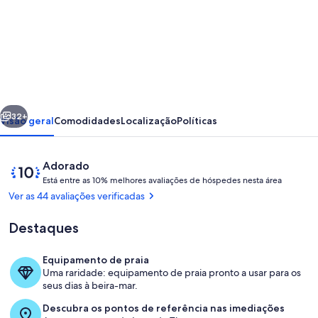
de
Vacation
apartment
on
Lake
erior
Seguinte
Thun
32+
Visão geral
Comodidades
Localização
Políticas
-
magnificent
Avaliações
Pontuação
Adorado
views
E
de
Está entre as 10% melhores avaliações de hóspedes nesta área
s
10
Ver as 44 avaliações verificadas
of
t
de
á
the
um
Destaques
máximo
lake
e
de
n
Equipamento de praia
and
t
10,
Vista do alojamento
Uma raridade: equipamento de praia pronto a usar para os
mountains
r
Adorado
seus dias à beira-mar.
e
pelos
Descubra os pontos de referência nas imediações
hóspedes