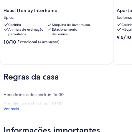
Haus
Apartam
Haus Itten by Interhome
Aparta
Itten
com
Spiez
faulens
by
terraço
Cozinha
Máquina de lavar roupa
Cozin
Interhome
e
Animais de estimação
Estacionamento
Máquin
Spiez
vista
permitidos
disponível
para
Pontuaç
9,6/10
Pontuação
10/10
o
Excecional
de
(4 avaliações)
de
lago
9.6
10.0
faulens
de
de
um
um
máximo
máximo
de
de
10,
Regras da casa
10,
Excecion
Excecional,
(30
(4
avaliaçõ
avaliações)
Hora de início do check-in: 16:00
Hora-limite do check-out: 10:00
Ver mais
Informações importantes