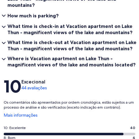
mountains?
How much is parking?
What time is check-in at Vacation apartment on Lake
Thun - magnificent views of the lake and mountains?
What time is check-out at Vacation apartment on Lake
Thun - magnificent views of the lake and mountains?
Where is Vacation apartment on Lake Thun -
magnificent views of the lake and mountains located?
Avaliações
10
Excecional
44 avaliações
Os comentários são apresentados por ordem cronológica, estão sujeitos a um
processo de análise e são verificados (exceto indicação em contrário).
Abre
Mais informações
numa
nova
Pontuação
10: Excelente
40
janela
de
Pontuação
8: Bom
4