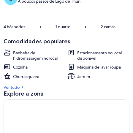
a
A poucos passos de Lago de Thun
s
1
0
4 hóspedes
•
1 quarto
•
2 camas
%
m
Comodidades populares
e
l
Banheira de
Estacionamento no local
h
hidromassagem no local
disponível
o
r
Cozinha
Máquina de lavar roupa
e
s
Churrasqueira
Jardim
a
Ver tudo
v
Explore a zona
a
l
i
a
ç
õ
e