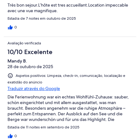
Très bon sejour.L’hôte est tres accueillant.Location impeccable
avec une vue magnifique.
Estadia de 7 noites em outubro de 2025
0
Avaliação verificada
10/10 Excelente
Mandy B.
28 de outubro de 2025
Aspetos positivos: Limpeza, check-in, comunicação, localização e
exatidão do anúncio
Traduzir através do Google
Die Ferienwohnung war ein echtes Wohlfühl-Zuhause: sauber,
schön eingerichtet und mit allem ausgestattet, was man
braucht. Besonders angenehm war die ruhige Atmosphäre –
perfekt zum Entspannen. Der Ausblick auf den See und die
Berge war wunderschön und für uns das Highlight. Die
Vermieter waren ausgesprochen freundlich und jederzeit
Estadia de 11 noites em setembro de 2025
hilfsbereit, was den Aufenthalt noch angenehmer machte. Wir
haben uns rundum wohlgefühlt und wären gerne länger
0