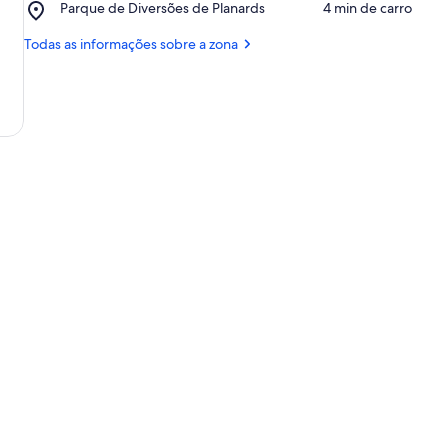
Place,
Parque de Diversões de Planards
‪4 min de carro‬
do
Parque
Glaciar
de
Todas as informações sobre a zona
des
Diversões
Bossons
de
Planards