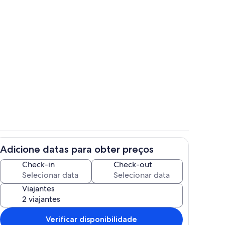
Quarto
Adicione datas para obter preços
s
Exterior
Check-in
Check-out
Viajantes
Verificar disponibilidade