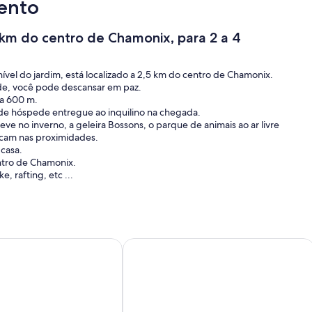
ento
 km do centro de Chamonix, para 2 a 4
vel do jardim, está localizado a 2,5 km do centro de Chamonix.
de, você pode descansar em paz.
 a 600 m.
o de hóspede entregue ao inquilino na chegada.
 no inverno, a geleira Bossons, o parque de animais ao ar livre
ficam nas proximidades.
 casa.
entro de Chamonix.
, rafting, etc ...
ocalizados lado a lado nesta mesma casa. Por exemplo, para duas
 de independentes após o anoitecer.
c )
lente estúdio 2/3 ps OU4 residência privada da cidade pox
ESTÚDIO DE GOLFE CHAMONIX CH
.
la de Courmayeur (na Itália) ou o mercado de Aosta (50 km) e um
a, você pode visitar a barragem de Emosson (20 km), Martigny
em outubro.