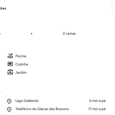
ções
o
•
2 camas
Piscina
Cozinha
Jardim
Place,
Lago Gaillands
‪6 min a pé‬
Lago
Place,
Teleférico do Glaciar des Bossons
‪17 min a pé‬
Gaillands
Teleférico