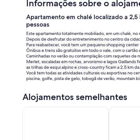
Informações sobre o alojam
Apartamento em chalé localizado a 2,5
pessoas
Este apartamento totalmente mobiliado, em um chalé, no ní
Depois de desfrutar do entretenimento no centro da cida
Para reabastecer, você tem um pequeno shopping center
Ônibus e trens são gratuitos em todo o vale, com o cartã
Caminhadas no verão ou contemplação com raquetes de neve
Merlet, escaladas em rochas, arvorismo e lagos Gaillands 
as trilhas de esqui alpino e cross-country ficam a 2,5 km da
Você tem todas as atividades culturais ou esportivas no c
piscina, golfe, pista de gelo, tobogã de verão, mountain bike
Você pode acomodar até 6 pessoas em dois apartamentos l
Alojamentos semelhantes
famílias que desejam sair juntas durante as férias, apesar
Vouchers de férias são bem-vindos. wifi é gratuito.
Studio Aux Bossons (3km From Chamonix Mont Blan
Chamonix exce
Chamonix está muito perto da Itália (15 km) e Suíça (20 km)
Você pode aproveitar esta estadia para visitar a bonita vi
grande número de pequenas aldeias muito típicas. Na Suíç
com sua exposição em Gianada ou a luta de vacas Herens 