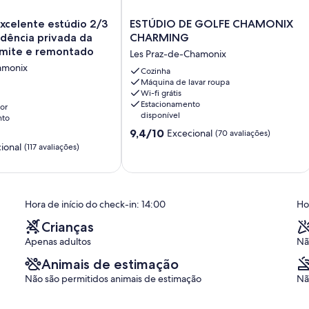
ESTÚDIO
xcelente estúdio 2/3
ESTÚDIO DE GOLFE CHAMONIX
DE
dência privada da
CHARMING
GOLFE
imite e remontado
Les Praz-de-Chamonix
CHAMONIX
amonix
CHARMING
Cozinha
Máquina de lavar roupa
Les
Wi-fi grátis
Praz-
Estacionamento
or
de-
disponível
nto
Chamonix
Pontuação
9,4/10
Excecional
(70 avaliações)
de
ional
(117 avaliações)
9.4
de
um
máximo
Hora de início do check-in: 14:00
Ho
de
10,
Crianças
Excecional,
Apenas adultos
Nã
(70
avaliações)
Animais de estimação
Não são permitidos animais de estimação
Nã