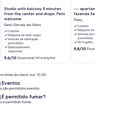
Studio
-
Studio with balcony 5 minutes
--- apartamento em
with
-
from the center and shops. Pets
fazenda Savoyard -
balcony
-
welcome
Passy
5
apartamento
Saint-Gervais-les-Bains
minutes
em
Cozinha
Máquina de lavar roupa
from
uma
Cozinha
Animais de estimação
the
Máquina de lavar roupa
antiga
permitidos
Animais de estimação
center
fazenda
Wi-fi grátis
permitidos
and
Savoyard
Estacionamento
Pontuação
9,8/10
Excecional
shops.
-
(68 av
disponível
de
Pets
Passy
Pontuação
9.8
9,6/10
Excecional
welcome
(49 avaliações)
de
de
Saint-
9.6
um
Gervais-
de
máximo
les-
ra-limite do check-out: 10:00
um
de
Bains
máximo
10,
Eventos
de
Excecional,
o são permitidos eventos
10,
(68
Excecional,
avaliações)
É permitido fumar?
(49
o é permitido fumar
avaliações)