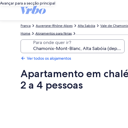
Avançar para a secção principal
França
Auvergne-Rhône-Alpes
Alta Sabóia
Vale de Chamoni
Home
Alojamentos para férias
Para onde quer ir?
Ver todos os alojamentos
Apartamento em chalé 
2 a 4 pessoas
Galeria
de
imagens
de