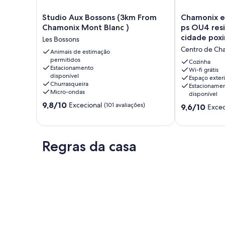
Studio
Chamonix
Studio Aux Bossons (3km From
Chamonix e
Aux
excelente
Chamonix Mont Blanc )
ps OU4 resi
.
Bossons
estúdio
cidade pox
Les Bossons
(3km
2/3
Centro de Ch
From
Animais de estimação
ps
permitidos
Chamonix
OU4
Cozinha
Estacionamento
Mont
residência
Wi-fi grátis
disponível
Espaço exteri
Blanc
privada
Churrasqueira
Estacioname
)
da
Micro-ondas
disponível
Les
cidade
Pontuação
9,8/10
Excecional
(101 avaliações)
Pontuação
Bossons
poximite
9,6/10
Excec
de
de
e
9.8
9.6
remontado
de
de
Centro
um
Regras da casa
um
de
máximo
máximo
Chamonix
de
de
10,
10,
Excecional,
Excecional,
(101
(117
avaliações)
avaliações)