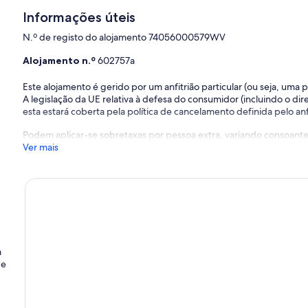
Informações úteis
N.º de registo do alojamento 74056000579WV
Alojamento n.º
602757a
Este alojamento é gerido por um anfitrião particular (ou seja, uma
A legislação da UE relativa à defesa do consumidor (incluindo o dire
esta estará coberta pela política de cancelamento definida pelo anfi
Podem aplicar-se sobretaxas por pessoa extra, variando consoante 
Ver mais
a
 e