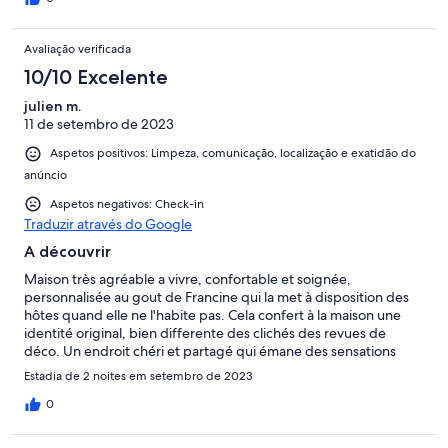
lassen und man auch schnell am schönen Strand in Almograve
ist. Also: Top-Adresse!!!
Avaliação verificada
10/10 Excelente
julien m.
11 de setembro de 2023
Aspetos positivos: Limpeza, comunicação, localização e exatidão do
anúncio
Aspetos negativos: Check-in
Traduzir através do Google
A découvrir
Maison très agréable a vivre, confortable et soignée,
personnalisée au gout de Francine qui la met à disposition des
hôtes quand elle ne l'habite pas. Cela confert à la maison une
identité original, bien differente des clichés des revues de
déco. Un endroit chéri et partagé qui émane des sensations
positives. Le village non plus n'est pas banal
Estadia de 2 noites em setembro de 2023
0