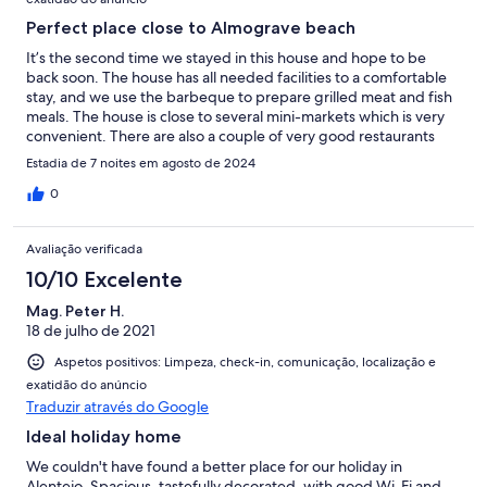
Perfect place close to Almograve beach
It’s the second time we stayed in this house and hope to be
back soon. The house has all needed facilities to a comfortable
stay, and we use the barbeque to prepare grilled meat and fish
meals. The house is close to several mini-markets which is very
convenient. There are also a couple of very good restaurants
within walking distance. We hope to come back soon.
Estadia de 7 noites em agosto de 2024
0
Avaliação verificada
10/10 Excelente
Mag. Peter H.
18 de julho de 2021
Aspetos positivos: Limpeza, check-in, comunicação, localização e
exatidão do anúncio
Traduzir através do Google
Ideal holiday home
We couldn't have found a better place for our holiday in
Alentejo. Spacious, tastefully decorated, with good Wi-Fi and