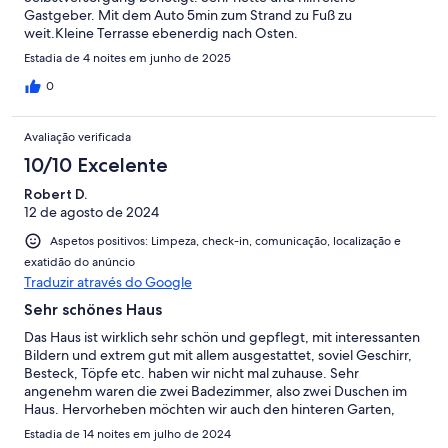
Gastgeber. Mit dem Auto 5min zum Strand zu Fuß zu
weit.Kleine Terrasse ebenerdig nach Osten.
Estadia de 4 noites em junho de 2025
0
Avaliação verificada
10/10 Excelente
Robert D.
12 de agosto de 2024
Aspetos positivos: Limpeza, check-in, comunicação, localização e
exatidão do anúncio
Traduzir através do Google
Sehr schönes Haus
Das Haus ist wirklich sehr schön und gepflegt, mit interessanten
Bildern und extrem gut mit allem ausgestattet, soviel Geschirr,
Besteck, Töpfe etc. haben wir nicht mal zuhause. Sehr
angenehm waren die zwei Badezimmer, also zwei Duschen im
Haus. Hervorheben möchten wir auch den hinteren Garten,
eigentlich mehr eine Terrasse. Zu unserem Besuch haben dort
Estadia de 14 noites em julho de 2024
etliche Gewächse gerade wunderschön geblüht und unter dem