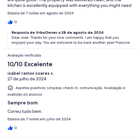
kitchen is excellently equipped with everything you might need
during a holiday week. The gardens (front and back) are very
Estadia de 7 noites em agosto de 2024
pleasant.
0
Resposta de VrboOwner a 28 de agosto de 2024
Dear Jose, Thanks for your nice comments. I am happy that you
enjoyed your stay. You are welcome to be back another year! Francine
Avaliação verificada
10/10 Excelente
isabel ramos soares s.
27 de julho de 2024
Aspetos positivos: Limpeza, check-in, comunicação, localização e
exatidão do anúncio
Sempre bom
Correu tudo bem.
Estadia de 7 noites em julho de 2024
0