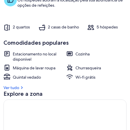
mar
Os hóspedes adoram a localização pela sua abundância de
opções de refeições.
2 quartos
2 casas de banho
5 hóspedes
Comodidades populares
Estacionamento no local
Cozinha
disponível
Máquina de lavar roupa
Churrasqueira
Quintal vedado
Wi-fi grátis
Ver tudo
Explore a zona