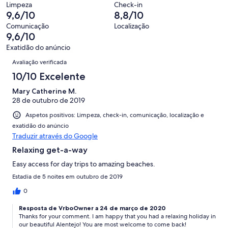
o
de
significa
Limpeza
Check-in
avaliações.
0
que
9,6/10
8,8/10
41
“Mau”.
de
significa
avaliações.
0
Comunicação
Localização
41
“Péssimo”.
9,6/10
de
avaliações.
0
41
Exatidão do anúncio
de
Avaliações
avaliações.
Avaliação verificada
41
avaliações.
10/10 Excelente
Mary Catherine M.
28 de outubro de 2019
Aspetos positivos: Limpeza, check-in, comunicação, localização e
exatidão do anúncio
Traduzir através do Google
Relaxing get-a-way
Easy access for day trips to amazing beaches.
Estadia de 5 noites em outubro de 2019
0
Resposta de VrboOwner a 24 de março de 2020
Thanks for your comment. I am happy that you had a relaxing holiday in
our beautiful Alentejo! You are most welcome to come back!