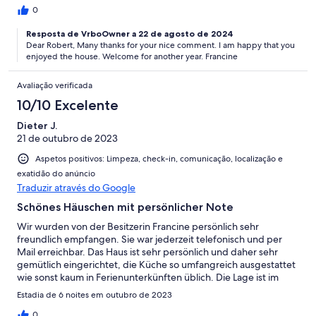
riesigen Sonnenschirm konnte man dort prima frühstücken oder
0
mal nur Kaffee trinken. Almograve ist touristisch noch nicht so
Resposta de VrboOwner a 22 de agosto de 2024
vollgebaut wie Porto Covo weiter nördlich. Dort ist es uns
Dear Robert, Many thanks for your nice comment. I am happy that you
inzwischen leider zu voll. Irgendwann wird das hier wohl leider
enjoyed the house. Welcome for another year. Francine
genauso sein. Schade. Aber wenn wir nochmal hierher kommen,
würden wir das Haus wieder buchen. Absolut empfehlenswert.
Avaliação verificada
10/10 Excelente
Dieter J.
21 de outubro de 2023
Aspetos positivos: Limpeza, check-in, comunicação, localização e
exatidão do anúncio
Traduzir através do Google
Schönes Häuschen mit persönlicher Note
Wir wurden von der Besitzerin Francine persönlich sehr
freundlich empfangen. Sie war jederzeit telefonisch und per
Mail erreichbar. Das Haus ist sehr persönlich und daher sehr
gemütlich eingerichtet, die Küche so umfangreich ausgestattet
wie sonst kaum in Ferienunterkünften üblich. Die Lage ist im
Dorfzentrum, was uns gut gefallen hat, da man so nicht das
Estadia de 6 noites em outubro de 2023
Gefühl hat, nur von Touristen umgeben zu sein. Ein Mietwagen
ist ideal, da sich so die umliegenden Städtchen gut erkunden
0