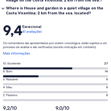
Where is House and garden in a quiet village on the
Costa Vicentina; 2 km from the sea. located?
Avaliações
9,4
Excecional
41 avaliações
Os comentários são apresentados por ordem cronológica, estão sujeitos a um
processo de análise e são verificados (exceto indicação em contrário).
Abre
Mais informações
numa
nova
Pontuação
10: Excelente
27
janela
de
Pontuação
8: Bom
14
10,
de
o
Pontuação
6: Razoável
0
8,
que
de
o
Pontuação
4: Mau
0
significa
6,
que
de
“Excelente”.
o
Pontuação
2: Péssimo
0
significa
4,
27
que
de
“Bom”.
o
de
significa
2,
9,2/10
9,0/10
14
que
41
“Razoável”.