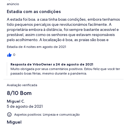
anúncio
Estadia com as condições
A estada foi boa. a casa tinha boas condições, embora tenhamos
tido pequenos percalços que revolucionámos facilmente. A
proprietária embora à distância, foi sempre bastante acessível e
prestável, assim como os senhores que estavam responsáveis
pelo acolhimento. A localização é boa, as praias são boas e
calmas, contudo, são um pouco distancias. Talvez devido à
Estadia de 4 noites em agosto de 2021
pandemia encontramos poucos restaurantes abertos ou perto
da zona. De uma forma geral, foi uma boa estadia. Recomendo :)
0
Resposta de VrboOwner a 24 de agosto de 2021
Muito obrigada por seus comentários positivos. Estou feliz que você ter
passado boas férias, mesmo durante a pandemia.
Avaliação verificada
8/10 Bom
Miguel C.
5 de agosto de 2021
Aspetos positivos: Limpeza e comunicação
Miguel