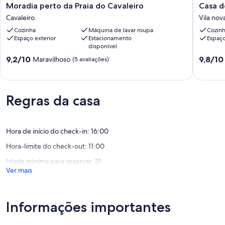
Moradia
Casa
Moradia perto da Praia do Cavaleiro
Casa d
perto
de
Cavaleiro
Vila nov
da
Praia
Cozinha
Máquina de lavar roupa
Cozin
Praia
charmos
Espaço exterior
Estacionamento
Espaço
do
-
disponível
Cavaleiro
Vila
Pontuação
Pontuaç
Cavaleiro
9,2/10
nova
9,8/10
Maravilhoso
(5 avaliações)
de
de
milfonte
9.2
9.8
Vila
de
de
nova
um
um
de
Regras da casa
máximo
máximo
milfonte
de
de
10,
10,
Maravilhoso,
Excecion
Hora de início do check-in: 16:00
(5
(53
Hora-limite do check-out: 11:00
avaliações)
avaliaçõ
Idade mínima para reservar: 21
Ver mais
Informações importantes