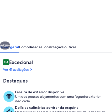
imagens
de
Casa
e
jardim
em
erior
Seguinte
uma
28+
Visão geral
Comodidades
Localização
Políticas
vila
tranquila
Avaliações
Excecional
9,4
9,4 em 10
na
Ver 41 avaliações
Costa
Destaques
Vicentina;
2
Lareira de exterior disponível
km
Um dos poucos alojamentos com uma fogueira exterior
Exterior
dedicada.
do
Delícias culinárias ao virar da esquina