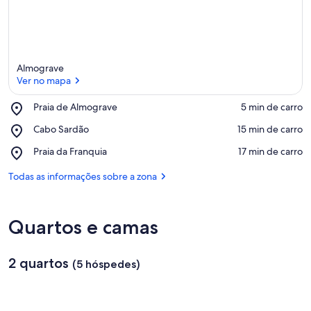
Almograve
Ver no mapa
Place,
Praia de Almograve
‪5 min de carro‬
Praia
Ver no mapa
Place,
Cabo Sardão
‪15 min de carro‬
de
Cabo
Almograve
Place,
Praia da Franquia
‪17 min de carro‬
Sardão
Praia
da
Todas as informações sobre a zona
Franquia
Quartos e camas
2 quartos
(5 hóspedes)