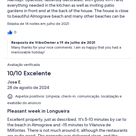
everything needed in the kitchen as well as inviting patio
gardens in front and at the back of the house. The house is close
to beautiful Almograve beach and many other beaches can be
reached easily. The sundown behind the windmill opposite the
Estadia de 14 noites em julho de 2021
house is always a pleasure to watch, too. Highly commended!
0
Resposta de VrboOwner a 19 de julho de 2021
Many thanks for your nice comments. I am so happy that you had a
memorable holiday!
Avaliação verificada
10/10 Excelente
Jose E.
28 de agosto de 2024
Aspetos positivos: Limpeza, check-in, comunicação, localização e
exatidão do anúncio
Pleasant week in Longueira
Excellent property, just as described. It's 5-10 minutes by car to
the beach in Almograve and ~15 minutes to Vilanova de
Milfontes. There is not much around it, although the restaurants
are quite good. The property was delivered clean, and the