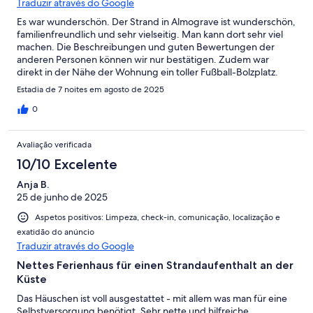
Traduzir através do Google
Es war wunderschön. Der Strand in Almograve ist wunderschön,
familienfreundlich und sehr vielseitig. Man kann dort sehr viel
machen. Die Beschreibungen und guten Bewertungen der
anderen Personen können wir nur bestätigen. Zudem war
direkt in der Nähe der Wohnung ein toller Fußball-Bolzplatz.
Estadia de 7 noites em agosto de 2025
0
Avaliação verificada
10/10 Excelente
Anja B.
25 de junho de 2025
Aspetos positivos: Limpeza, check-in, comunicação, localização e
exatidão do anúncio
Traduzir através do Google
Nettes Ferienhaus für einen Strandaufenthalt an der
Küste
Das Häuschen ist voll ausgestattet - mit allem was man für eine
Selbstversorgung benötigt. Sehr nette und hilfreiche