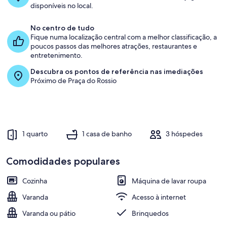
disponíveis no local.
1
0
No centro de tudo
%
Fique numa localização central com a melhor classificação, a
poucos passos das melhores atrações, restaurantes e
m
entretenimento.
e
Descubra os pontos de referência nas imediações
l
Próximo de Praça do Rossio
h
o
r
e
s
1 quarto
1 casa de banho
3 hóspedes
a
v
a
Comodidades populares
l
i
Cozinha
Máquina de lavar roupa
a
ç
Varanda
Acesso à internet
õ
e
Varanda ou pátio
Brinquedos
s