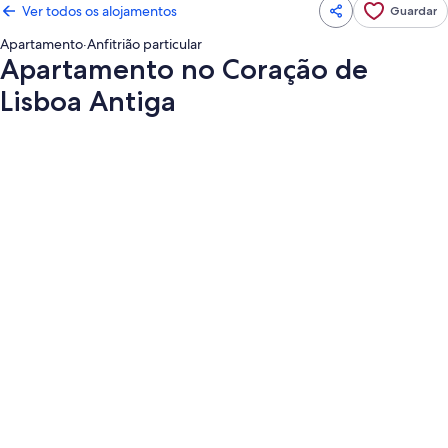
Ver todos os alojamentos
Guardar
Apartamento
·
Anfitrião particular
Apartamento no Coração de
Lisboa Antiga
Galeria
de
imagens