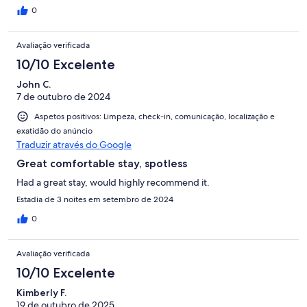
helpful information and many useful brochures! We were
0
delighted with the whole experience and can certainly
recommend this lovely home away from home.
Avaliação verificada
10/10 Excelente
John C.
7 de outubro de 2024
Aspetos positivos: Limpeza, check-in, comunicação, localização e
exatidão do anúncio
Traduzir através do Google
Great comfortable stay, spotless
Had a great stay, would highly recommend it.
Estadia de 3 noites em setembro de 2024
0
Avaliação verificada
10/10 Excelente
Kimberly F.
19 de outubro de 2025