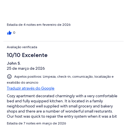
Estadia de 4 noites em fevereiro de 2026
0
Avaliação verificada
10/10 Excelente
John S.
25 de março de 2026
Aspetos positivos: Limpeza, check-in, comunicação, localização e
exatidão do anúncio
Traduzir através do Google
Cozy apartment decorated charmingly with a very comfortable
bed and fully equipped kitchen. It is located in a family
neighbourhood well supplied with small grocery and bakery
shops and there are a number of wonderful small resturants.
Our host was quick to repair the entry system when it was a bit
uncooperative and we were delighted with the generous
Estadia de 7 noites em março de 2026
welcome basket of wine, snacks and treats and a folder with