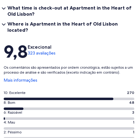
What time is check-out at Apartment in the Heart of
Old Lisbon?
Where is Apartment in the Heart of Old Lisbon
located?
Avaliações
9,8
Excecional
323 avaliações
Os comentários são apresentados por ordem cronológica, estão sujeitos a um
processo de análise e são verificados (exceto indicação em contrário).
Abre
Mais informações
numa
nova
Pontuação
10: Excelente
270
janela
de
Pontuação
8: Bom
48
10,
de
o
Pontuação
6: Razoável
3
8,
que
de
o
Pontuação
4: Mau
1
significa
6,
que
de
“Excelente”.
o
Pontuação
2: Péssimo
1
significa
4,