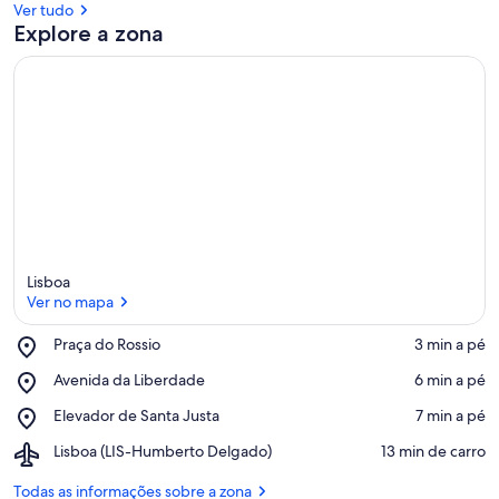
Ver tudo
d
Explore a zona
e
h
ó
s
p
e
d
e
s
n
e
Lisboa
s
Ver no mapa
t
a
Place,
Praça do Rossio
‪3 min a pé‬
Praça
Ver no mapa
Place,
Avenida da Liberdade
‪6 min a pé‬
á
do
Avenida
r
Rossio
Place,
Elevador de Santa Justa
‪7 min a pé‬
da
e
Elevador
Liberdade
a
Airport,
Lisboa (LIS-Humberto Delgado)
‪13 min de carro‬
de
Lisboa
Santa
(LIS-
Todas as informações sobre a zona
Justa