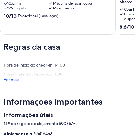
Alfama
Cozinha
Máquina de lavar roupa
Castle
and
Wi-fi grátis
Micro-ondas
Flat
Homely
Cozin
Estac
Castelo
near
Pontuação
10/10
Excecional
(1 avaliação)
dispon
Downto
de
Alfama
10.0
Pontuaç
8,6/10
de
de
um
8.6
máximo
de
Regras da casa
de
um
10,
máximo
Excecional,
de
(1
10,
Hora de início do check-in: 14:00
avaliação)
Excelent
Hora-limite do check-out: 11:00
(4
Ver mais
avaliaçõ
Informações importantes
Informações úteis
N.º de registo do alojamento 59035/AL
Alojamento n.º
6416463