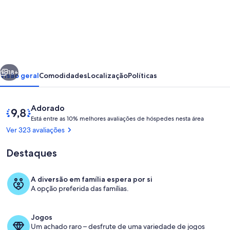
de
Apartamento
no
Coração
de
erior
Seguinte
Lisboa
18+
Visão geral
Comodidades
Localização
Políticas
Antiga
Avaliações
Pontuação
Adorado
E
de
Está entre as 10% melhores avaliações de hóspedes nesta área
s
9,8
Ver 323 avaliações
t
de
á
um
Destaques
máximo
e
de
n
A diversão em família espera por si
t
10,
Quarto
A opção preferida das famílias.
r
Adorado
e
pelos
hóspedes
Jogos
a
Um achado raro – desfrute de uma variedade de jogos
s