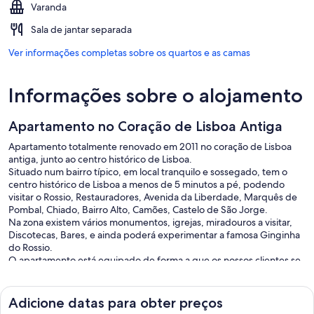
Varanda
Sala de jantar separada
Ver informações completas sobre os quartos e as camas
Informações sobre o alojamento
Apartamento no Coração de Lisboa Antiga
Apartamento totalmente renovado em 2011 no coração de Lisboa
antiga, junto ao centro histórico de Lisboa.
Situado num bairro típico, em local tranquilo e sossegado, tem o
centro histórico de Lisboa a menos de 5 minutos a pé, podendo
visitar o Rossio, Restauradores, Avenida da Liberdade, Marquês de
Pombal, Chiado, Bairro Alto, Camões, Castelo de São Jorge.
Na zona existem vários monumentos, igrejas, miradouros a visitar,
Discotecas, Bares, e ainda poderá experimentar a famosa Ginginha
do Rossio.
O apartamento está equipado de forma a que os nossos clientes se
sintam em casa.
No apartamento, existem mapas disponíveis para ajudar os nossos
clientes a visitar: Lisboa, Sintra, Cascais e arredores.
Adicione datas para obter preços
Conexão Wi-Fi .