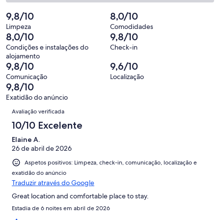
270
que
de
“Bom”.
o
de
significa
2,
9,8/10
8,0/10
48
que
323
“Razoável”.
o
de
significa
Limpeza
Comodidades
avaliações.
3
que
8,0/10
9,8/10
323
“Mau”.
de
significa
avaliações.
1
Condições e instalações do
Check-in
323
“Péssimo”.
alojamento
de
avaliações.
1
9,8/10
9,6/10
323
de
Comunicação
Localização
avaliações.
323
9,8/10
avaliações.
Exatidão do anúncio
Avaliações
Avaliação verificada
10/10 Excelente
Elaine A.
26 de abril de 2026
Aspetos positivos: Limpeza, check-in, comunicação, localização e
exatidão do anúncio
Traduzir através do Google
Great location and comfortable place to stay.
Estadia de 6 noites em abril de 2026