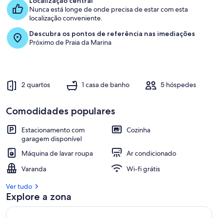
Localização central
1
Nunca está longe de onde precisa de estar com esta
0
localização conveniente.
%
Descubra os pontos de referência nas imediações
Próximo de Praia da Marina
m
e
l
h
o
2 quartos
1 casa de banho
5 hóspedes
r
e
s
Comodidades populares
a
Estacionamento com
Cozinha
v
garagem disponível
a
l
Máquina de lavar roupa
Ar condicionado
i
a
Varanda
Wi-fi grátis
ç
õ
Ver tudo
e
Explore a zona
s
d