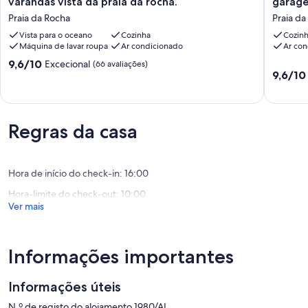
varandas vista da praia da rocha.
garage
2
praia,
Praia da Rocha
Praia da
qrto
apartam
e
Vista para o oceano
Cozinha
comum
Cozin
Máquina de lavar roupa
Ar condicionado
Ar con
2
quarto
C
e
Pontuação
9,6/10
Excecional
(66 avaliações)
de
garage
Pontuaç
9,6/10
de
banho
1966/AL
de
9.6
e
Praia
9.6
de
garagem.
da
de
um
Das
Rocha
um
máximo
Regras da casa
varandas
máximo
de
vista
de
10,
da
10,
Excecional,
praia
Excecion
Hora de início do check-in: 16:00
(66
da
(70
avaliações)
Hora-limite do check-out: 10:00
rocha.
avaliaçõ
Ver mais
Praia
da
Rocha
Informações importantes
Informações úteis
N.º de registo do alojamento 1980/AL