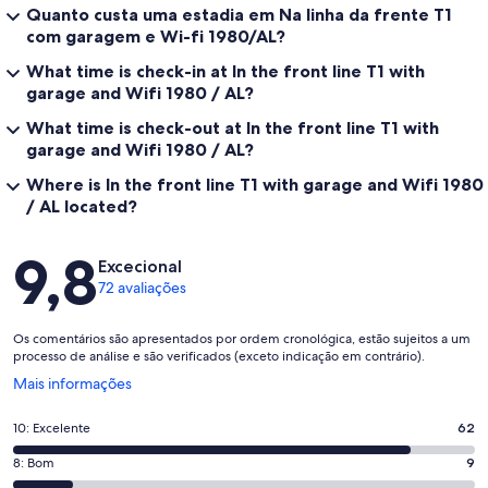
Quanto custa uma estadia em Na linha da frente T1
com garagem e Wi-fi 1980/AL?
What time is check-in at In the front line T1 with
garage and Wifi 1980 / AL?
What time is check-out at In the front line T1 with
garage and Wifi 1980 / AL?
Where is In the front line T1 with garage and Wifi 1980
/ AL located?
Avaliações
9,8
Excecional
72 avaliações
Os comentários são apresentados por ordem cronológica, estão sujeitos a um
processo de análise e são verificados (exceto indicação em contrário).
Abre
Mais informações
numa
nova
Pontuação
10: Excelente
62
janela
de
Pontuação
8: Bom
9
10,
de