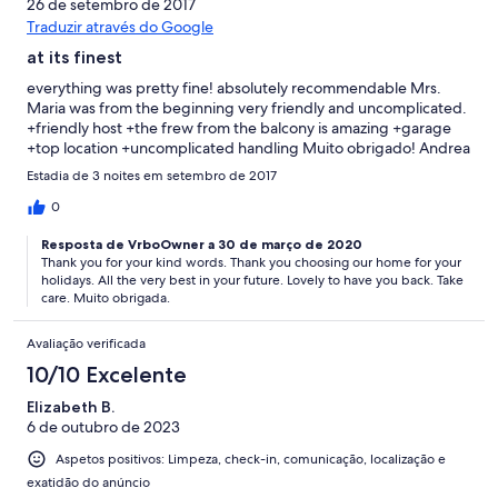
26 de setembro de 2017
Traduzir através do Google
at its finest
everything was pretty fine! absolutely recommendable Mrs.
Maria was from the beginning very friendly and uncomplicated.
+friendly host +the frew from the balcony is amazing +garage
+top location +uncomplicated handling Muito obrigado! Andrea
Estadia de 3 noites em setembro de 2017
0
Resposta de VrboOwner a 30 de março de 2020
Thank you for your kind words. Thank you choosing our home for your
holidays. All the very best in your future. Lovely to have you back. Take
care. Muito obrigada.
Avaliação verificada
10/10 Excelente
Elizabeth B.
6 de outubro de 2023
Aspetos positivos: Limpeza, check-in, comunicação, localização e
exatidão do anúncio