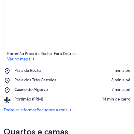
e
h
ó
s
p
e
d
e
Portimão Praia da Rocha, Faro District
s
Ver no mapa
n
e
Place,
Praia da Rocha
‪1 min a pé‬
s
Praia
Ver no mapa
Place,
Praia dos Três Castelos
‪3 min a pé‬
t
da
Praia
a
Rocha
Place,
Casino do Algarve
‪7 min a pé‬
dos
Casino
Três
á
Airport,
Portimão (PRM)
‪14 min de carro‬
do
Castelos
r
Portimão
Algarve
e
(PRM)
Todas as informações sobre a zona
a
Quartos e camas