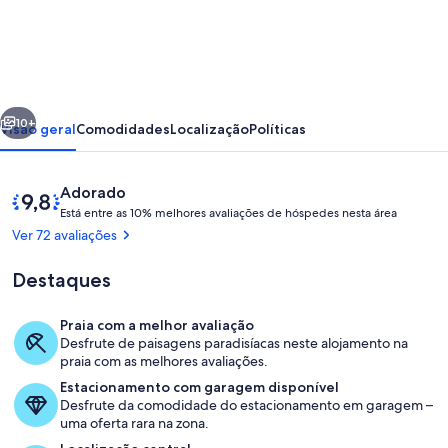
Na
linha
da
frente
erior
Seguinte
T1
10+
Visão geral
Comodidades
Localização
Políticas
com
garagem
Avaliações
Pontuação
Adorado
e
E
de
Está entre as 10% melhores avaliações de hóspedes nesta área
s
9,8
Ver 72 avaliações
Wi-
t
de
á
fi
um
Destaques
máximo
1980/AL
e
de
n
Praia com a melhor avaliação
t
10,
Varanda com vista do miradouro
Desfrute de paisagens paradisíacas neste alojamento na
r
Adorado
praia com as melhores avaliações.
e
pelos
Estacionamento com garagem disponível
hóspedes
Desfrute da comodidade do estacionamento em garagem –
a
uma oferta rara na zona.
s