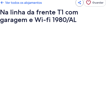
Ver todos os alojamentos
Guardar
Na linha da frente T1 com
garagem e Wi-fi 1980/AL
Galeria
de
imagens
de