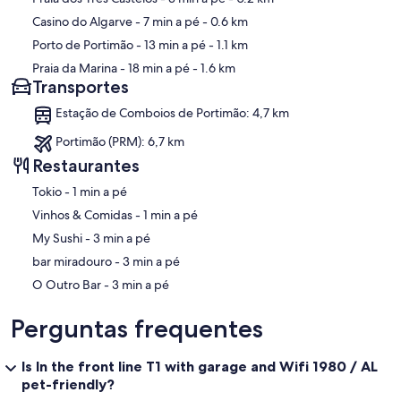
Casino do Algarve
- 7 min a pé
- 0.6 km
Porto de Portimão
- 13 min a pé
- 1.1 km
Praia da Marina
- 18 min a pé
- 1.6 km
Transportes
Estação de Comboios de Portimão: 4,7 km
Portimão (PRM): 6,7 km
Restaurantes
‪Tokio - ‬1 min a pé
‪Vinhos & Comidas - ‬1 min a pé
‪My Sushi - ‬3 min a pé
‪bar miradouro - ‬3 min a pé
‪O Outro Bar - ‬3 min a pé
Perguntas frequentes
Is In the front line T1 with garage and Wifi 1980 / AL
pet-friendly?