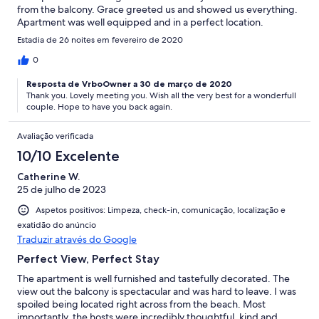
from the balcony. Grace greeted us and showed us everything.
Apartment was well equipped and in a perfect location.
Estadia de 26 noites em fevereiro de 2020
0
Resposta de VrboOwner a 30 de março de 2020
Thank you. Lovely meeting you. Wish all the very best for a wonderfull
couple. Hope to have you back again.
Avaliação verificada
10/10 Excelente
Catherine W.
25 de julho de 2023
Aspetos positivos: Limpeza, check-in, comunicação, localização e
exatidão do anúncio
Traduzir através do Google
Perfect View, Perfect Stay
The apartment is well furnished and tastefully decorated. The
view out the balcony is spectacular and was hard to leave. I was
spoiled being located right across from the beach. Most
importantly, the hosts were incredibly thoughtful, kind and