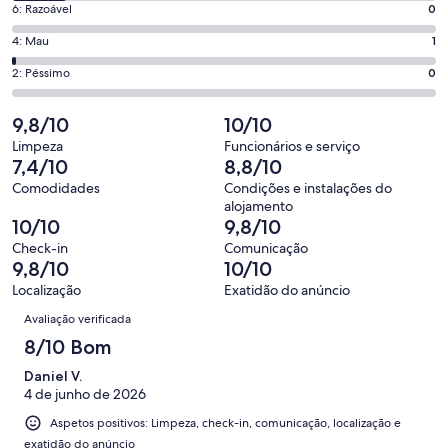
o
Pontuação
6: Razoável
0
8,
que
de
o
Pontuação
4: Mau
1
significa
6,
que
de
“Excelente”.
o
Pontuação
2: Péssimo
0
significa
4,
62
que
de
“Bom”.
o
de
significa
2,
9,8/10
10/10
9
que
72
“Razoável”.
o
de
significa
Limpeza
Funcionários e serviço
avaliações.
0
que
7,4/10
8,8/10
72
“Mau”.
de
significa
avaliações.
1
Comodidades
Condições e instalações do
72
“Péssimo”.
alojamento
de
avaliações.
0
10/10
9,8/10
72
de
Check-in
Comunicação
avaliações.
72
9,8/10
10/10
avaliações.
Localização
Exatidão do anúncio
Avaliações
Avaliação verificada
8/10 Bom
Daniel V.
4 de junho de 2026
Aspetos positivos: Limpeza, check-in, comunicação, localização e
exatidão do anúncio