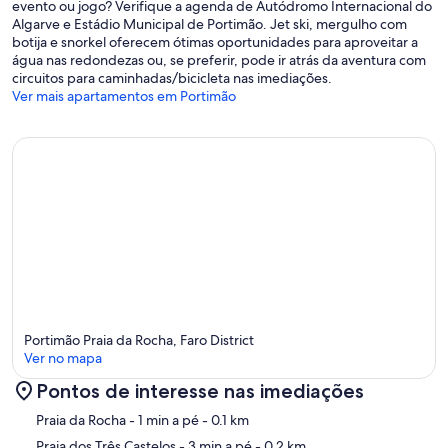
evento ou jogo? Verifique a agenda de Autódromo Internacional do
Algarve e Estádio Municipal de Portimão. Jet ski, mergulho com
botija e snorkel oferecem ótimas oportunidades para aproveitar a
água nas redondezas ou, se preferir, pode ir atrás da aventura com
circuitos para caminhadas/bicicleta nas imediações.
Ver mais apartamentos em Portimão
Portimão Praia da Rocha, Faro District
Ver no mapa
Pontos de interesse nas imediações
Mapa
Praia da Rocha
- 1 min a pé
- 0.1 km
Praia dos Três Castelos
- 3 min a pé
- 0.2 km