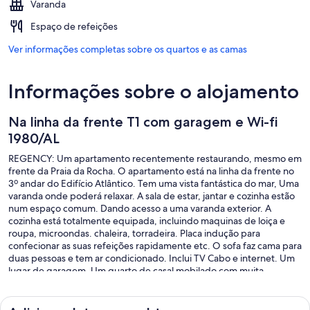
Varanda
Espaço de refeições
Ver informações completas sobre os quartos e as camas
Informações sobre o alojamento
Na linha da frente T1 com garagem e Wi-fi
1980/AL
REGENCY: Um apartamento recentemente restaurando, mesmo em
frente da Praia da Rocha. O apartamento está na linha da frente no
3º andar do Edifício Atlântico. Tem uma vista fantástica do mar, Uma
varanda onde poderá relaxar. A sala de estar, jantar e cozinha estão
num espaço comum. Dando acesso a uma varanda exterior. A
cozinha está totalmente equipada, incluindo maquinas de loiça e
roupa, microondas. chaleira, torradeira. Placa indução para
confecionar as suas refeições rapidamente etc. O sofa faz cama para
duas pessoas e tem ar condicionado. Inclui TV Cabo e internet. Um
lugar de garagem. Um quarto de casal mobilado com muita
arrumação. Outro quarto interior com cama de solteiro. A casa de
banho tem chuveiro bacia e sanita. Basta descer no elevador, está
mesmo em frente das escadas de acesso a praia. O prédio esta