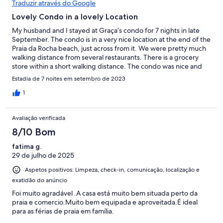
Traduzir através do Google
Lovely Condo in a lovely Location
My husband and I stayed at Graça’s condo for 7 nights in late
September. The condo is in a very nice location at the end of the
Praia da Rocha beach, just across from it. We were pretty much
walking distance from several restaurants. There is a grocery
store within a short walking distance. The condo was nice and
clean. The bed was very comfort. The kitchen has all we needed
Estadia de 7 noites em setembro de 2023
to prep a quick breakfast in the morning. The small balcony has
a wonderful view of the beach. On the weekends it is loud from
1
bars below the apartment. I would recommend ear plugs if you
are a light sleeper. Graça was great on greeting us and quick to
Avaliação verificada
respond to a few of our needs. The condo was also a +/- 17 min
walk to the Portimao Marina where we took our boat tours. We
8/10 Bom
used Uber to and from the train station and also to some
fatima g.
recommended restaurants in Portimao. My only
29 de julho de 2025
recommendation to Graça would be written instructions on how
to operate the laundry washer (LOL). It was not intuitive and our
Aspetos positivos: Limpeza, check-in, comunicação, localização e
clothes came out of it dripping wet. No big deal. We hung them
exatidão do anúncio
and they were dry the next day.
Foi muito agradável .A casa está muito bem situada perto da
praia e comercio.Muito bem equipada e aproveitada.É ideal
para as férias de praia em família.