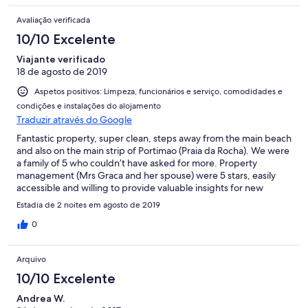
Avaliação verificada
10/10 Excelente
Viajante verificado
18 de agosto de 2019
Aspetos positivos: Limpeza, funcionários e serviço, comodidades e
condições e instalações do alojamento
Traduzir através do Google
Fantastic property, super clean, steps away from the main beach
and also on the main strip of Portimao (Praia da Rocha). We were
a family of 5 who couldn’t have asked for more. Property
management (Mrs Graca and her spouse) were 5 stars, easily
accessible and willing to provide valuable insights for new
visitors to the area. Our family will go back! 😀
Estadia de 2 noites em agosto de 2019
0
Arquivo
10/10 Excelente
Andrea W.