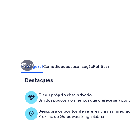
CASA
INTERATIVA,
CENTRO
DA
CIDADE,
CHANDIGARH,
ÍNDIA,
37+
B
Visão geral
Comodidades
Localização
Políticas
&
Destaques
B
O seu próprio chef privado
Um dos poucos alojamentos que oferece serviços d
Quarto
Descubra os pontos de referência nas imedia
Próximo de Gurudwara Singh Sabha