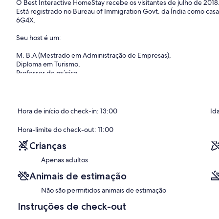
O Best Interactive HomeStay recebe os visitantes de julho de 2018
Está registrado no Bureau of Immigration Govt. da Índia como casa d
6G4X.
Seu host é um:
M. B.A (Mestrado em Administração de Empresas),
Diploma em Turismo,
Professor de música .
Ele mora na sala contígua nº 1 da propriedade, em sua sala separad
Café da manhã indiano e continental GRÁTIS servido.
Hora de início do check-in: 13:00
Id
Está localizado perto do setor do centro da cidade -17 (cerca de 30
Hora-limite do check-out: 11:00
Wifi grátis (velocidade de 100 Mbps) e NETFLIX OU OUTROS CÓ
Crianças
Apenas adultos
Possui um quarto Standard AC (quarto nº 2) e um quarto não A. C Q
compartilhada / de albergue para viajantes econômicos com duas
Animais de estimação
Distâncias de: Setor -17 Centro Comercial-0. 5 km, ISBT (principal 
Não são permitidos animais de estimação
6 km (10 minutos), aeroporto internacional de Chd - 20 km.
Instruções de check-out