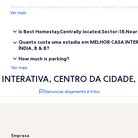
Podem aplicar-se sobretaxas por pessoa extra, variando consoante 
Ver mais
Is Best Homestay,Centrally located,Sector-18,Near
Quanto custa uma estadia em MELHOR CASA INTE
ÍNDIA, B & B?
How much is parking?
Ver mais
 INTERATIVA, CENTRO DA CIDADE,
Denunciar alojamento à Vrbo
Empresa