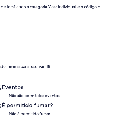
.
e família sob a categoria 'Casa individual' e o código é
a.
ade mínima para reservar: 18
0 mtrs.)
DIGOS.
Eventos
Não são permitidos eventos
uarto padrão (quarto nº 3) e um quarto não A. c Instalação
 camas de solteiro vendidas separadamente.
É permitido fumar?
ponto de ônibus) -1 km, estação ferroviária de Chandigarh -
Não é permitido fumar