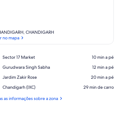
HANDIGARH, CHANDIGARH
r no mapa
Ver no mapa
Place,
Sector 17 Market
‪10 min a pé‬
Sector
Place,
Gurudwara Singh Sabha
‪12 min a pé‬
17
Gurudwara
Market
Place,
Jardim Zakir Rose
‪20 min a pé‬
Singh
Jardim
Sabha
Airport,
Chandigarh (IXC)
‪29 min de carro‬
Zakir
Chandigarh
Rose
(IXC)
s as informações sobre a zona