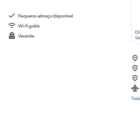
Pequeno-almoço disponível
Wi-fi grátis
C
Varanda
Ve
Toda