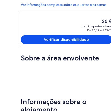
Ver informações completas sobre os quartos e as camas
O
36 
preço
inclui impostos e taxa
atual
De 26/12 até 27/1
é
36 €
Verificar disponibilidade
Sobre a área envolvente
Informações sobre o
alojamento