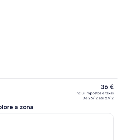
Quarto
O
36 €
preço
Quarto
inclui impostos e taxas
atual
De 26/12 até 27/12
é
plore a zona
36 €