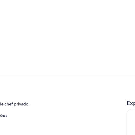
Quarto
Quarto
Ex
e chef privado.
ções