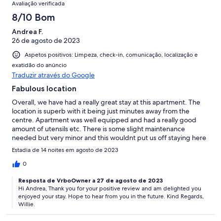
Avaliação verificada
8/10 Bom
Andrea F.
26 de agosto de 2023
Aspetos positivos: Limpeza, check-in, comunicação, localização e
exatidão do anúncio
Traduzir através do Google
Fabulous location
Overall, we have had a really great stay at this apartment. The
location is superb with it being just minutes away from the
centre. Apartment was well equipped and had a really good
amount of utensils etc. There is some slight maintenance
needed but very minor and this wouldnt put us off staying here
again. The building works didnt really bother us as we are up
Estadia de 14 noites em agosto de 2023
early anyway. We had a really great time here.
0
Resposta de VrboOwner a 27 de agosto de 2023
Hi Andrea, Thank you for your positive review and am delighted you
enjoyed your stay. Hope to hear from you in the future. Kind Regards,
Willie.