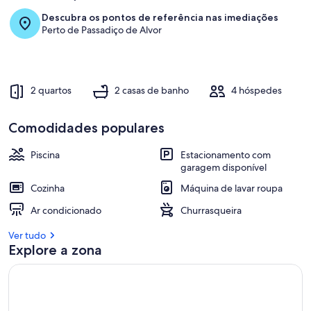
Descubra os pontos de referência nas imediações
1
Perto de Passadiço de Alvor
0
%
m
e
2 quartos
2 casas de banho
4 hóspedes
l
h
o
Comodidades populares
r
e
Piscina
Estacionamento com
s
garagem disponível
a
Cozinha
Máquina de lavar roupa
v
Ar condicionado
Churrasqueira
a
l
Ver tudo
i
Explore a zona
a
ç
õ
e
s