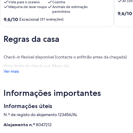
Ar con
Praia.
Vista para o oceano
Cozinha
com
Máquina de lavar roupa
Animais de estimação
2
varanda
permitidos
Pontuaç
quartos,
Alvor
9,6/10
de
2
Pontuação
9,6/10
Excecional
(57 avaliações)
9.6
WC,
de
de
AC,
9.6
um
WiFi,
de
Regras da casa
máximo
Vista
um
de
Mar,
máximo
10,
Parque
de
Excecion
Praia
10,
Check-in flexível disponível (contacte o anfitrião antes da chegada)
(51
da
Excecional,
Hora-limite do check-out: Meio-dia
avaliaçõ
Rocha
(57
Ver mais
avaliações)
Informações importantes
Informações úteis
N.º de registo do alojamento 123456/AL
Alojamento n.º
8047212