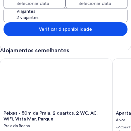
Silves, com seu castelo e catedral (20 minutos de carro) e a cidade
cosmopolita de Lagos (25 minutos de carro).
Viajantes
Verificar disponibilidade
Alojamentos semelhantes
Peixes - 50m da Praia. 2 quartos, 2 WC, AC, WiFi, Vista Mar, P
Apartame
Peixes
Apartam
Peixes - 50m da Praia. 2 quartos, 2 WC, AC,
Aparta
-
de
WiFi, Vista Mar, Parque
Alvor
50m
2
Praia da Rocha
Cozin
da
quartos