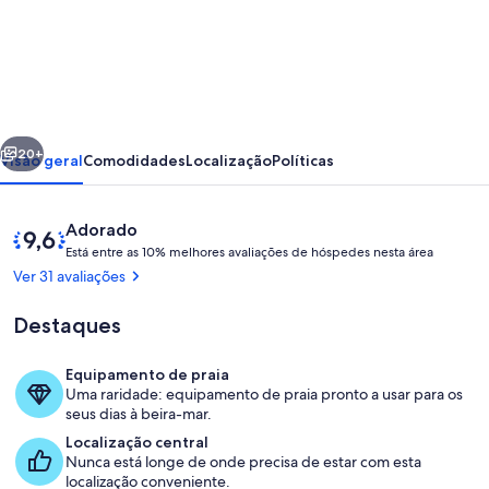
de
Apartamento
no
centro
da
erior
Seguinte
vila
20+
Visão geral
Comodidades
Localização
Políticas
com
piscina
Avaliações
Pontuação
Adorado
comum
E
de
Está entre as 10% melhores avaliações de hóspedes nesta área
s
9,6
Ver 31 avaliações
t
de
á
um
Destaques
máximo
e
de
n
Equipamento de praia
t
10,
Sala de estar
Uma raridade: equipamento de praia pronto a usar para os
r
Adorado
seus dias à beira-mar.
e
pelos
Localização central
hóspedes
Nunca está longe de onde precisa de estar com esta
a
localização conveniente.
s