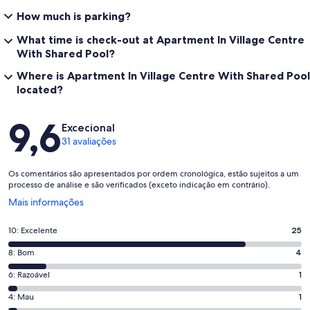
How much is parking?
What time is check-out at Apartment In Village Centre
With Shared Pool?
Where is Apartment In Village Centre With Shared Pool
located?
Avaliações
9,6
Excecional
31 avaliações
Os comentários são apresentados por ordem cronológica, estão sujeitos a um
processo de análise e são verificados (exceto indicação em contrário).
Abre
Mais informações
numa
nova
Pontuação
10: Excelente
25
janela
de
Pontuação
8: Bom
4
10,
de
o
Pontuação
6: Razoável
1
8,
que
de
o
Pontuação
4: Mau
1
significa
6,