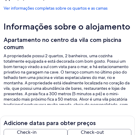
Ver informações completas sobre os quartos e as camas
Informações sobre o alojamento
Apartamento no centro da vila com piscina
comum
A propriedade possui 2 quartos, 2 banheiros, uma cozinha
totalmente equipada e está decorada com bom gosto. Possui um
bom terraço virado a sul com vista para o mar, e há estacionamento
privativo na garagem na cave. O terraço comum no último piso do
telhado tem uma piscina e vistas espetaculares do mar, rio e
montanha. A propriedade está idealmente localizada no coração da
vila, que possui uma abundância de bares, restaurantes e lojas de
presentes. A praia fica a 300 metros (5 minutos a pé) e o mini-
mercado mais próximo fica a 50 metros. Alvor é uma vila piscatória
tradicional portuguesa muito amada, cheia de personalidade, com
edifícios caiados de branco, ruas de paralelepípedos, mercado de
alimentos e igreja. Existem vários campos de golfe nas
proximidades (Alto e Penina) e outros a uma curta distância de carro
Adicione datas para obter preços
(Palmares e Morgado). Também estão próximas as movimentadas
cidades de Portimão (5 minutos de carro), a cidade histórica de
Check-in
Check-out