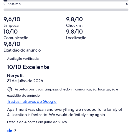
que
de
“Excelente”.
o
Pontuação
2: Péssimo
0
significa
4,
25
que
de
“Bom”.
o
de
significa
2,
9,6/10
9,8/10
4
que
31
“Razoável”.
o
de
significa
Limpeza
Check-in
avaliações.
1
que
10/10
9,8/10
31
“Mau”.
de
significa
avaliações.
1
Comunicação
Localização
31
“Péssimo”.
9,8/10
de
avaliações.
0
31
Exatidão do anúncio
de
Avaliações
avaliações.
Avaliação verificada
31
avaliações.
10/10 Excelente
Nerys B.
31 de julho de 2026
Aspetos positivos: Limpeza, check-in, comunicação, localização e
exatidão do anúncio
Traduzir através do Google
Apartment was clean and everything we needed for a family of
4. Location is fantastic. We would definitely stay again.
Estadia de 4 noites em julho de 2026
0