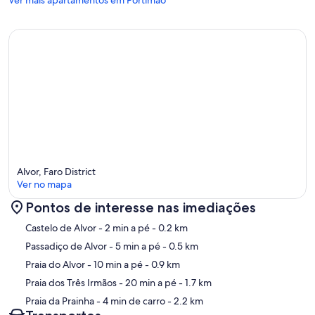
Ver mais apartamentos em Portimão
Alvor, Faro District
Ver no mapa
Pontos de interesse nas imediações
Mapa
Castelo de Alvor
- 2 min a pé
- 0.2 km
Passadiço de Alvor
- 5 min a pé
- 0.5 km
Praia do Alvor
- 10 min a pé
- 0.9 km
Praia dos Três Irmãos
- 20 min a pé
- 1.7 km
Praia da Prainha
- 4 min de carro
- 2.2 km