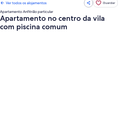
Ver todos os alojamentos
Guardar
Apartamento
·
Anfitrião particular
Apartamento no centro da vila
com piscina comum
Galeria
de
imagens