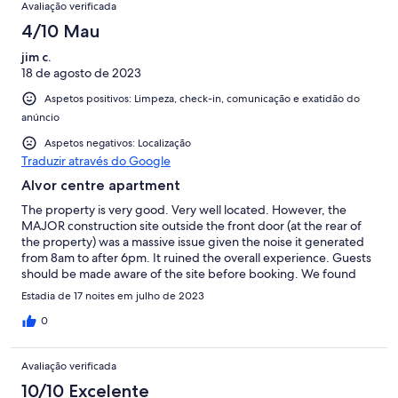
Avaliação verificada
4/10 Mau
jim c.
18 de agosto de 2023
Aspetos positivos: Limpeza, check-in, comunicação e exatidão do
anúncio
Aspetos negativos: Localização
Traduzir através do Google
Alvor centre apartment
The property is very good. Very well located. However, the
MAJOR construction site outside the front door (at the rear of
the property) was a massive issue given the noise it generated
from 8am to after 6pm. It ruined the overall experience. Guests
should be made aware of the site before booking. We found
the noise intolerable as well as the lack of privacy it generated
Estadia de 17 noites em julho de 2023
from having bedrooms overlooked. The rooftop pool ambience
is ruined by the noise and crane swinging overhead. Some
0
people may not find the construction of 34 apartments/units an
issue especially when steels and concrete are being put in.
Avaliação verificada
When the construction is finished it would score a far higher
rating in terms of location/neighbourhood and overall
10/10 Excelente