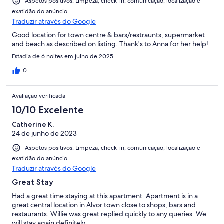
Aspetos positivos: Limpeza, check-in, comunicação, localização e
exatidão do anúncio
Traduzir através do Google
Good location for town centre & bars/restraunts, supermarket
and beach as described on listing. Thank's to Anna for her help!
Estadia de 6 noites em julho de 2025
0
Avaliação verificada
10/10 Excelente
Catherine K.
24 de junho de 2023
Aspetos positivos: Limpeza, check-in, comunicação, localização e
exatidão do anúncio
Traduzir através do Google
Great Stay
Had a great time staying at this apartment. Apartment is in a
great central location in Alvor town close to shops, bars and
restaurants. Willie was great replied quickly to any queries. We
will stay again definitely.