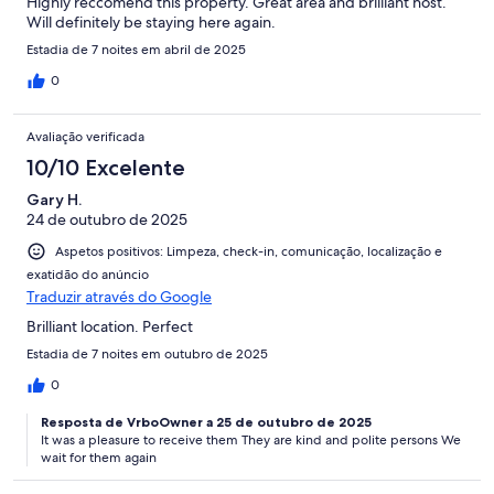
Highly reccomend this property. Great area and brilliant host.
Will definitely be staying here again.
Estadia de 7 noites em abril de 2025
0
Avaliação verificada
10/10 Excelente
Gary H.
24 de outubro de 2025
Aspetos positivos: Limpeza, check-in, comunicação, localização e
exatidão do anúncio
Traduzir através do Google
Brilliant location. Perfect
Estadia de 7 noites em outubro de 2025
0
Resposta de VrboOwner a 25 de outubro de 2025
It was a pleasure to receive them They are kind and polite persons We
wait for them again