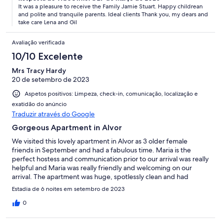
It was a pleasure to receive the Family Jamie Stuart. Happy childrean
and polite and tranquile parents. Ideal clients Thank you, my dears and
take care Lena and Gil
Avaliação verificada
10/10 Excelente
Mrs Tracy Hardy
20 de setembro de 2023
Aspetos positivos: Limpeza, check-in, comunicação, localização e
exatidão do anúncio
Traduzir através do Google
Gorgeous Apartment in Alvor
We visited this lovely apartment in Alvor as 3 older female
friends in September and had a fabulous time. Maria is the
perfect hostess and communication prior to our arrival was really
helpful and Maria was really friendly and welcoming on our
arrival. The apartment was huge, spotlessly clean and had
everything we needed for our stay. The lovely sea view from the
Estadia de 6 noites em setembro de 2023
lounge balcony was a real bonus and the pool area was really
well proportioned with the pool being plenty big enough for
0
larger family groups. The location is great being about 5 mins
walk from the centre of Alvor with a little further to the beach.