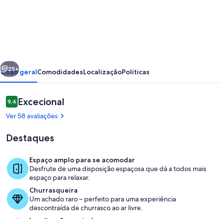
de
Fantástico
Apartamento
em
aVilla
erior
Seguinte
em
25+
Visão geral
Comodidades
Localização
Políticas
Alvor
Avaliações
Excecional
9,4
9,4 em 10
Ver 58 avaliações
Destaques
Espaço amplo para se acomodar
Desfrute de uma disposição espaçosa que dá a todos mais
Praia
espaço para relaxar.
Churrasqueira
Um achado raro – perfeito para uma experiência
descontraída de churrasco ao ar livre.