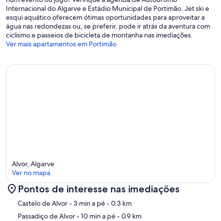
Internacional do Algarve e Estádio Municipal de Portimão. Jet ski e
esqui aquático oferecem ótimas oportunidades para aproveitar a
água nas redondezas ou, se preferir, pode ir atrás da aventura com
ciclismo e passeios de bicicleta de montanha nas imediações.
Ver mais apartamentos em Portimão
Alvor, Algarve
Ver no mapa
Pontos de interesse nas imediações
Mapa
Castelo de Alvor
- 3 min a pé
- 0.3 km
Passadiço de Alvor
- 10 min a pé
- 0.9 km