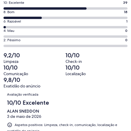
nova
Pontuação
10: Excelente
39
janela
de
Pontuação
8: Bom
18
10,
de
o
Pontuação
6: Razoável
1
8,
que
de
o
Pontuação
4: Mau
0
significa
6,
que
de
“Excelente”.
o
Pontuação
2: Péssimo
0
significa
4,
39
que
de
“Bom”.
o
de
significa
2,
9,2/10
10/10
18
que
58
“Razoável”.
o
de
significa
Limpeza
Check-in
avaliações.
1
que
10/10
10/10
58
“Mau”.
de
significa
avaliações.
0
Comunicação
Localização
58
“Péssimo”.
9,8/10
de
avaliações.
0
58
Exatidão do anúncio
de
Avaliações
avaliações.
Avaliação verificada
58
avaliações.
10/10 Excelente
ALAN SNEDDON
3 de maio de 2026
Aspetos positivos: Limpeza, check-in, comunicação, localização e