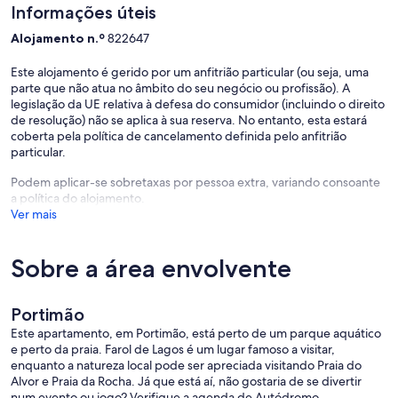
em Alvôr:
Informações úteis
Alojamento n.º
822647
1-Cantinho dos Avós (4 cama villa com piscina privada) - http: //
www. férias-aluguéis. co. uk / p404499
2-Casa São Pedro (moradia dividida em 2 apartamentos
Este alojamento é gerido por um anfitrião particular (ou seja, uma
independentes) - http: // www. férias-aluguéis. co. uk / p822647
parte que não atua no âmbito do seu negócio ou profissão). A
3-Casa Joana (4 cama villa com piscina privada) - http: // www.
legislação da UE relativa à defesa do consumidor (incluindo o direito
férias-aluguéis. co. uk / p822268
de resolução) não se aplica à sua reserva. No entanto, esta estará
4-Apt Sofia (apartamento T2 em um complexo privado) - http: //
coberta pela política de cancelamento definida pelo anfitrião
www. férias-aluguéis. co. pt / Portugal / Algarve / apartamento-
particular.
ferias-Alvor / p74417. htm
Podem aplicar-se sobretaxas por pessoa extra, variando consoante
5-Maria Teresa e Zé (1 apartamento cama em um complexo privado)
a política do alojamento.
- http: // www. homelidays. com / alvor / appartement218153fr1.
Ver mais
htm
Sobre a área envolvente
Portimão
Este apartamento, em Portimão, está perto de um parque aquático
e perto da praia. Farol de Lagos é um lugar famoso a visitar,
enquanto a natureza local pode ser apreciada visitando Praia do
Alvor e Praia da Rocha. Já que está aí, não gostaria de se divertir
num evento ou jogo? Verifique a agenda de Autódromo