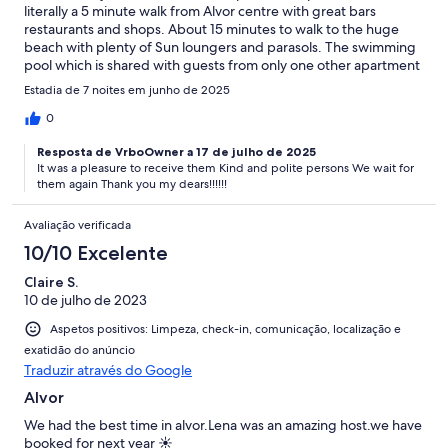
literally a 5 minute walk from Alvor centre with great bars
restaurants and shops. About 15 minutes to walk to the huge
beach with plenty of Sun loungers and parasols. The swimming
pool which is shared with guests from only one other apartment
was an added bonus.
Estadia de 7 noites em junho de 2025
0
Resposta de VrboOwner a 17 de julho de 2025
It was a pleasure to receive them Kind and polite persons We wait for
them again Thank you my dears!!!!!!
Avaliação verificada
10/10 Excelente
Claire S.
10 de julho de 2023
Aspetos positivos: Limpeza, check-in, comunicação, localização e
exatidão do anúncio
Traduzir através do Google
Alvor
We had the best time in alvor.Lena was an amazing host.we have
booked for next year ☀️