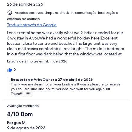
26 de abril de 2026
Aspetos positivos: Limpeza, check-in, comunicação, localização e
exatidão do anúncio
Traduzir através do Google
Lena's rental home was exactly what we 2 ladies needed for our
3 wk stay in Alvor.We had a wonderful holiday here!Excellent
location,close to centre and beaches.The large unit was very
clean,mattresses comfortable, rms bright. The middle bedroom
in our first floor was dark being that the window was located at
main door entrance and it was sealed. The 3rd bedroom in
Estadia de 21 noites em abril de 2026
upper floor would be bright.Condiments are not provided, we
brought salt,pepper,some spices, dishwasher pods.There is no
0
propane grill, and bricket grill was not ready for guests. (
Resposta de VrboOwner a 27 de abril de 2026
needed cleaning) We were not going to purchase items needed
Thank you my dears, for all your kindness It was a pleasure to receive
for the grill.Pool was clean and a great bonus.Lena was always
you You are kind and polite persons. We wait for you again Till
available to answer questions and was helpful.Thank you Lena!
There!!!!!!!!!!!!!
Avaliação verificada
8/10 Bom
Fergus M.
9 de agosto de 2023