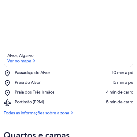
Alvor, Algarve
Ver no mapa
Place,
Passadiço de Alvor
‪10 min a pé‬
Passadiço
Ver no mapa
Place,
Praia do Alvor
‪15 min a pé‬
de
Praia
Alvor
Place,
Praia dos Três Irmãos
‪4 min de carro‬
do
Praia
Alvor
Airport,
Portimão (PRM)
‪5 min de carro‬
dos
Portimão
Três
(PRM)
Todas as informações sobre a zona
Irmãos
Quartos e camas