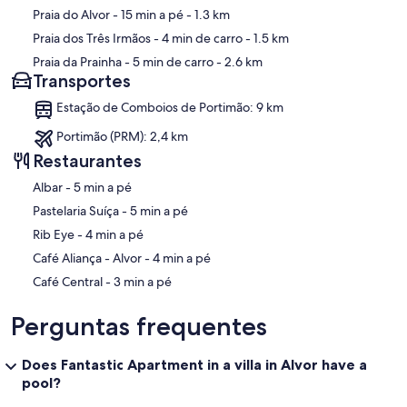
Praia do Alvor
- 15 min a pé
- 1.3 km
Praia dos Três Irmãos
- 4 min de carro
- 1.5 km
Praia da Prainha
- 5 min de carro
- 2.6 km
Transportes
Estação de Comboios de Portimão: 9 km
Portimão (PRM): 2,4 km
Restaurantes
‪Albar - ‬5 min a pé
‪Pastelaria Suíça - ‬5 min a pé
‪Rib Eye - ‬4 min a pé
‪Café Aliança - Alvor - ‬4 min a pé
‪Café Central - ‬3 min a pé
Perguntas frequentes
Does Fantastic Apartment in a villa in Alvor have a
pool?