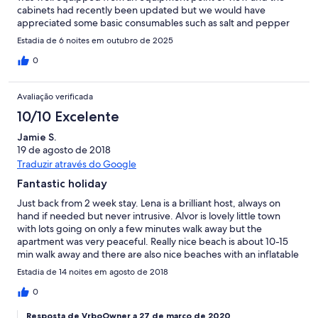
cabinets had recently been updated but we would have
appreciated some basic consumables such as salt and pepper
and washing up liquid, these have usually been provided in
Estadia de 6 noites em outubro de 2025
other rentals we have stayed in. As others have noted, beds are
very firm. We didn’t use the pool as it was a little too cool but it
0
looked clean and well maintained. Living area nice with a large
comfortable sofa and pleasant balcony seating area. Overall
Avaliação verificada
would recommend.
10/10 Excelente
Jamie S.
19 de agosto de 2018
Traduzir através do Google
Fantastic holiday
Just back from 2 week stay. Lena is a brilliant host, always on
hand if needed but never intrusive. Alvor is lovely little town
with lots going on only a few minutes walk away but the
apartment was very peaceful. Really nice beach is about 10-15
min walk away and there are also nice beaches with an inflatable
obstacle course about 5 mins drive away at Priara de Rocha. The
Estadia de 14 noites em agosto de 2018
kids loved the pool and overall a great holiday.
0
Resposta de VrboOwner a 27 de março de 2020