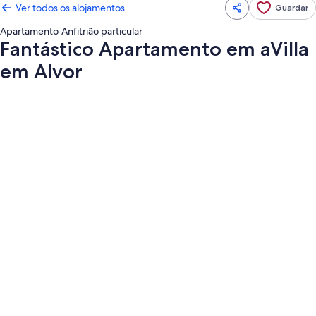
Ver todos os alojamentos
Guardar
Apartamento
·
Anfitrião particular
Fantástico Apartamento em aVilla
em Alvor
Galeria
de
imagens