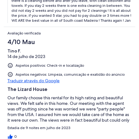
but if that was the expectation it would have been nice if a
there is a cleaning before and after you leave, with clean bedlinen and
towels. If you stay 2 weeks there is one extra cleaning in between. You
couple of tablets had been left. However that said overall the
did not stay 2 weeks and you did not pay for 2 cleanings ! It is all about
property was excellent value for the location view and space
the price, if you wanted 5 star, you had to pay double or 3 times more !
and milk bread eggs had been left by the owner on arrival .
WE ARE the best value in all of South coast Madeira ! Thanks again ! Jan
Avaliação verificada
4/10 Mau
Tino F.
14 de julho de 2023
Aspetos positivos: Check-in e localização
Aspetos negativos: Limpeza, comunicação e exatidão do anúncio
Traduzir através do Google
The Lizard House
Our family choose this rental for its high rating and beautiful
views. We felt safe in this home. Our meeting with the agent
was off putting since he was worried we were "party people"
from the USA. I assured him we would take care of the home as
it were our own. The views were in fact beautiful but could only
be seen on the outside if standing or on the second floor. You
Estadia de 9 noites em julho de 2023
could not keep the windows open for fresh air without the
shutters, therefore, there wasn't much of a view. The home did
0