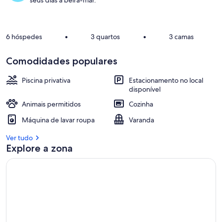
seus dias à beira-mar.
6 hóspedes
•
3 quartos
•
3 camas
Comodidades populares
Piscina privativa
Estacionamento no local
disponível
Animais permitidos
Cozinha
Máquina de lavar roupa
Varanda
Ver tudo
Explore a zona