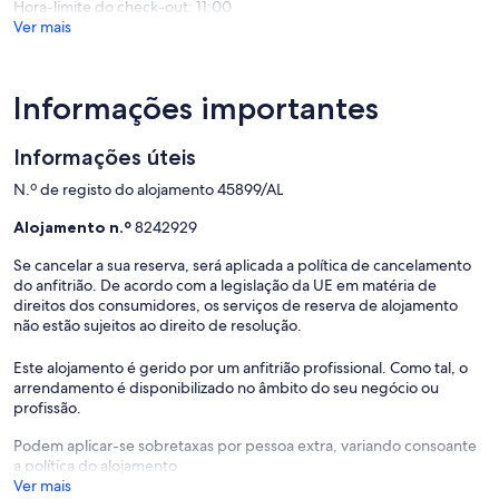
Hora-limite do check-out: 11:00
avaliação)
avaliaçõ
Ver mais
Informações importantes
Informações úteis
N.º de registo do alojamento 45899/AL
Alojamento n.º
8242929
Se cancelar a sua reserva, será aplicada a política de cancelamento
do anfitrião. De acordo com a legislação da UE em matéria de
direitos dos consumidores, os serviços de reserva de alojamento
não estão sujeitos ao direito de resolução.
Este alojamento é gerido por um anfitrião profissional. Como tal, o
arrendamento é disponibilizado no âmbito do seu negócio ou
profissão.
Podem aplicar-se sobretaxas por pessoa extra, variando consoante
a política do alojamento.
Ver mais