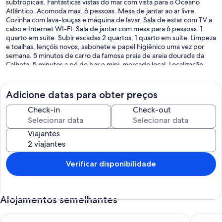
subtropicais. Fantásticas vistas do mar com vista para o Oceano
Atlântico. Acomoda max. 6 pessoas. Mesa de jantar ao ar livre.
Cozinha com lava-louças e máquina de lavar. Sala de estar com TV a
cabo e Internet WI-FI. Sala de jantar com mesa para 6 pessoas. 1
quarto em suite. Subir escadas 2 quartos, 1 quarto em suite. Limpeza
e toalhas, lençóis novos, sabonete e papel higiênico uma vez por
semana. 5 minutos de carro da famosa praia de areia dourada da
Calheta. 5 minutos a pé do bar e mini-mercado local. Localização
tranquila, com muito pouco tráfego. Vivendo no campo na Madeira
e uma casa de férias perfeita apenas para relaxar ao sol!
Adicione datas para obter preços
Reserva on-line recomendada pela Rent-Car antes de você chegar
na Madeira.
Check-in
Check-out
Viajantes
Verificar disponibilidade
Alojamentos semelhantes
ANGEL´S SUNSET T2 ESTRITO DA CALHETA
Villa com