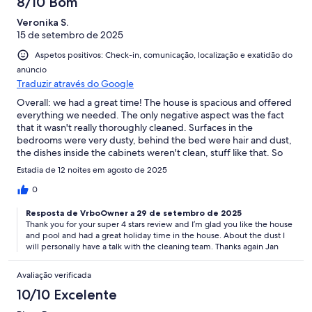
8/10 Bom
Veronika S.
15 de setembro de 2025
Aspetos positivos: Check-in, comunicação, localização e exatidão do
anúncio
Traduzir através do Google
Overall: we had a great time! The house is spacious and offered
everything we needed. The only negative aspect was the fact
that it wasn't really thoroughly cleaned. Surfaces in the
bedrooms were very dusty, behind the bed were hair and dust,
the dishes inside the cabinets weren't clean, stuff like that. So
we just gave it a goob scrub ourselves and decided to not
Estadia de 12 noites em agosto de 2025
complain. Everything else is really great, especially the pool, our
teenage kids loved it! Pool guy came twice in the 12 days we
0
spent there
Resposta de VrboOwner a 29 de setembro de 2025
Thank you for your super 4 stars review and I’m glad you like the house
and pool and had a great holiday time in the house. About the dust I
will personally have a talk with the cleaning team. Thanks again Jan
Avaliação verificada
10/10 Excelente