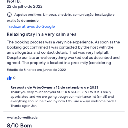
Piotr B.
22 de julho de 2022
Aspetos positivos: Limpeza, check-in, comunicação, localização e
exatidão do anúncio
Traduzir através do Google
Relaxing stay in a very calm area
The booking process was a very nice experience. As soon as the
booking got confirmed I was contacted by the host with the
arrival logistics and contact details. That was very helpfull.
Despite our late arrival everything worked out as described and
agreed. The property is located in a proximity (considering
Madeira standards) of the main road, store and a pub. That was
Estadia de 8 noites em junho de 2022
very much appreciated during our stay. The property matches
the pictures presented. It offers a lot of space for the guests.
0
The garden and the pool were an excellent add-on when
Resposta de VrboOwner a 12 de setembro de 2023
staying there especially during summer. The rooms may require
Thank you very much for your SUPER 5 STARS REVIEW !! It is really
some maintenance and small repairs, but there was nothing that
appriciated and we are going trough our maintance list (small) and
made our stay uncomfortable or difficult. It was just that you
everything should be fixed by now ! You are always welcome back !
could see there was a leakage and some repairs should be
Thanks again Jan
done. The property was equipped with everything we needed
for the stay and the host was accessible throughout our stay in
Avaliação verificada
case we needed any help. Good value received for the money
we paid! I recommend!
8/10 Bom