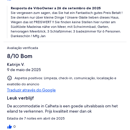
Resposta de VrboOwner a 26 de setembro de 2025
Sie vergessen zum sagen, das Sie hat ein Fantastisch gutes Preis Betalt !
Sie denken nur über kleine Dinge ! Unsere Gäste lieben dieses Haus,
Wegen das ist PREISWERT !! Sie finden keine Stellen hier runter am
SüdKöste Madeiras nähe von Meer, mit Schwimmbad, Garten,
hervoragen Meerblick, 3 Schlafzimmer, 3 badezimmer für 6 Personen.
Dankeschön ! Mfg Jan
Avaliação verificada
8/10 Bom
Katrijn V.
9 de maio de 2025
Aspetos positivos: Limpeza, check-in, comunicação, localização e
exatidão do anúncio
Traduzir através do Google
Leuk verblijf
De accommodatie in Calheta is een goede uitvalsbasis om het
eiland te verkennen. Prijs kwaliteit meer dan ok
Estadia de 7 noites em abril de 2025
0