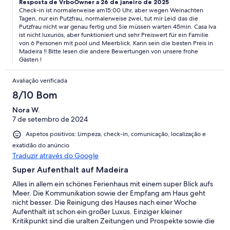
Resposta de VrboOwner a 26 de janeiro de 2025
auf Grund der Umstände wegen der langen Wartezeit alleine
Check-in ist normalerweise am15:00 Uhr, aber wegen Weinachten
das Check in durchgeführt hat hielt der Mann mein Vater
Tagen, nur ein Putzfrau, normalerweise zwei, tut mir Leid das die
während des Check ins für „scheinbar seehe blöd“ nach dem
Putzfrau nicht war genau fertig und Sie müssen warten 45min. Casa Iva
Check und waren wir über die Sauberkeit,die alten defekten
ist nicht luxuriös, aber funktioniert und sehr Preiswert für ein Familie
Möbel. Und Schimmel in den Schlafzimmer sehr traurig über
von 6 Personen mit pool und Meerblick. Kann sein die besten Preis in
diese Derienwohnung. Wir würden es nicht wieder buchen!
Madeira !! Bitte lesen die andere Bewertungen von unsere frohe
Gästen !
Avaliação verificada
8/10 Bom
Nora W.
7 de setembro de 2024
Aspetos positivos: Limpeza, check-in, comunicação, localização e
exatidão do anúncio
Traduzir através do Google
Super Aufenthalt auf Madeira
Alles in allem ein schönes Ferienhaus mit einem super Blick aufs
Meer. Die Kommunikation sowie der Empfang am Haus geht
nicht besser. Die Reinigung des Hauses nach einer Woche
Aufenthalt ist schon ein großer Luxus. Einziger kleiner
Kritikpunkt sind die uralten Zeitungen und Prospekte sowie die
doch recht "vermüllten" Auszüge im Wohnzimmer. Wir hatten