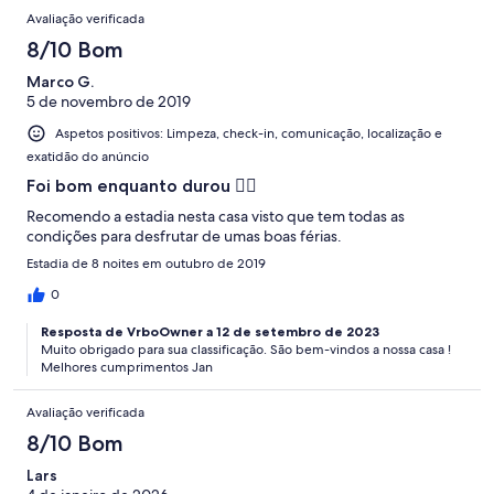
pequena e dificil utilizar, acabámos por desistir dela. Se procura
Avaliação verificada
com estacionamento dentro da propriedade esqueça, pois o
lugar estava ocupado e não podemos usar. Há lugar p estacionar
8/10 Bom
cá fora e é sossegado, mas tinha as minhas questões pessoais p
Marco G.
querer estacionar dentro da propriedade. Não fica perto da
5 de novembro de 2019
praia e não dá para ir a pé. Tem restaurante e mini mercado ao
pé. Um pouco caro para o q é.
Aspetos positivos: Limpeza, check-in, comunicação, localização e
exatidão do anúncio
Foi bom enquanto durou 👌🏻
Recomendo a estadia nesta casa visto que tem todas as
condições para desfrutar de umas boas férias.
Estadia de 8 noites em outubro de 2019
0
Resposta de VrboOwner a 12 de setembro de 2023
Muito obrigado para sua classificação. São bem-vindos a nossa casa !
Melhores cumprimentos Jan
Avaliação verificada
8/10 Bom
Lars