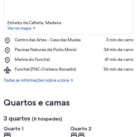
Estreito da Calheta, Madeira
Ver no mapa
Place,
Centro das Artes - Casa das Mudas
‪3 min de carro‬
Centro
Ver no mapa
Place,
Piscinas Naturais de Porto Moniz
‪34 min de carro‬
das
Piscinas
Artes
Place,
Marina do Funchal
‪41 min de carro‬
Naturais
-
Marina
de
Casa
Airport,
Funchal (FNC-Cristiano Ronaldo)
‪56 min de carro‬
do
Porto
das
Funchal
Funchal
Moniz
Mudas
(FNC-
Todas as informações sobre a zona
Cristiano
Ronaldo)
Quartos e camas
3 quartos
(6 hóspedes)
Quarto 1
Quarto 2