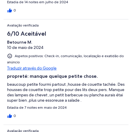
Estadia de 14 noites em julho de 2024
trotzdem eine schöne Zeit. Vielen Dank an Herrn Hansen.
0
Avaliação verificada
6/10 Aceitável
Betourne M.
10 de maio de 2024
Aspetos positivos: Check-in, comunicação, localização e exatidão do
anúncio
Traduzir através do Google
propreté: manque quelque petite chose.
beaucoup petite fourmi partout ,housse de couette tachée. Des
housses de couette trop petite pour des lits deux pers. Manque
des lampes de chevet ,un petit barbecue ou plancha aurais étai
super bien ,plus une essoreuse a salade .
Estadia de 7 noites em maio de 2024
0
Avaliação verificada