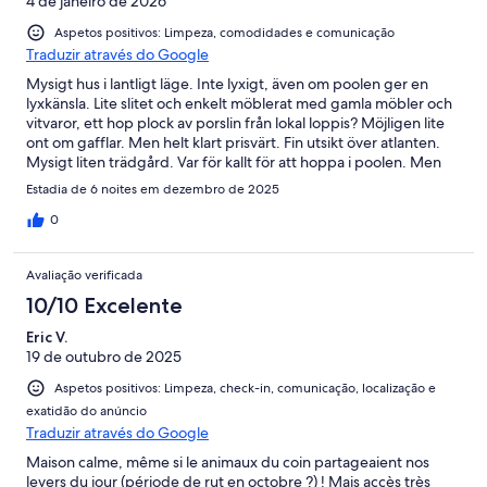
4 de janeiro de 2026
Aspetos positivos: Limpeza, comodidades e comunicação
Traduzir através do Google
Mysigt hus i lantligt läge. Inte lyxigt, även om poolen ger en
lyxkänsla. Lite slitet och enkelt möblerat med gamla möbler och
vitvaror, ett hop plock av porslin från lokal loppis? Möjligen lite
ont om gafflar. Men helt klart prisvärt. Fin utsikt över atlanten.
Mysigt liten trädgård. Var för kallt för att hoppa i poolen. Men
den såg bra ut. Städning hade vissa mindre brister. Låg skräp
Estadia de 6 noites em dezembro de 2025
kvar i nån låda. En tom toalettpapperspåse låg kvar på golvet,
(praktiskt för oss då den blev soppåse) Lite myror inne. Och vi
0
såg en mus inne. Inget som stör men bra att inte lägga någon
mat framme. Parkering innanför grinden upptagen av en
Avaliação verificada
gammal skrotbil. Men finns gott om parkeringsplatser utanför.
Branta backar som överallt på Madeira.
10/10 Excelente
Eric V.
19 de outubro de 2025
Aspetos positivos: Limpeza, check-in, comunicação, localização e
exatidão do anúncio
Traduzir através do Google
Maison calme, même si le animaux du coin partageaient nos
levers du jour (période de rut en octobre ?) ! Mais accès très