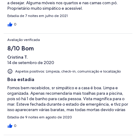
a desejar. Alguma móveis nos quartos e nas camas com pó.
Proprietário muito simpático e acessível.
Estadia de 7 noites em julho de 2021
0
Avaliação verificada
8/10 Bom
Cristina T.
14 de setembro de 2020
Aspetos positivos: Limpeza, check-in, comunicação e localização
Boa estadia
Fomos bem recebidos, sr simpático e a casa é boa. Limpa e
organizada. Apenas recomendaria mais toalhas para a piscina,
pois só há 1 de banho para cada pessoa. Vista magnífica para o
mar. Esteve fechada durante o estado de emergência, e tlvz por
isso apareceram várias baratas, mas todas mortas devido várias
armadilhas colocadas pela casa. De referir q a qualidade da água
Estadia de 9 noites em agosto de 2020
da piscina estava com demasiados químicos e com cheiro
intenso, ardiam nos olhos e estragam o cabelo (tenho uma
0
piscina q trato e não fica assim). A churrasqueira é baixa e