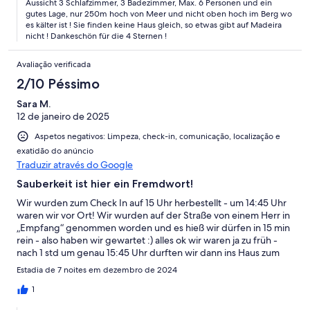
Aussicht 3 Schlafzimmer, 3 Badezimmer, Max. 6 Personen und ein
gutes Lage, nur 250m hoch von Meer und nicht oben hoch im Berg wo
es kälter ist ! Sie finden keine Haus gleich, so etwas gibt auf Madeira
nicht ! Dankeschön für die 4 Sternen !
Avaliação verificada
2/10 Péssimo
Sara M.
12 de janeiro de 2025
Aspetos negativos: Limpeza, check-in, comunicação, localização e
exatidão do anúncio
Traduzir através do Google
Sauberkeit ist hier ein Fremdwort!
Wir wurden zum Check In auf 15 Uhr herbestellt - um 14:45 Uhr
waren wir vor Ort! Wir wurden auf der Straße von einem Herr in
„Empfang“ genommen worden und es hieß wir dürfen in 15 min
rein - also haben wir gewartet :) alles ok wir waren ja zu früh -
nach 1 std um genau 15:45 Uhr durften wir dann ins Haus zum
Check In, mittlerweile hatten sich die Kinder aus der Langeweile
Estadia de 7 noites em dezembro de 2024
heraus die Umgebung zufuss angeschaut. Nun durfte man
eigentlich nur mit mindestens 1 Besuchern ein Check In
1
durchführen weil es ja „so viel“ zu erklären gibt…als mein Vater