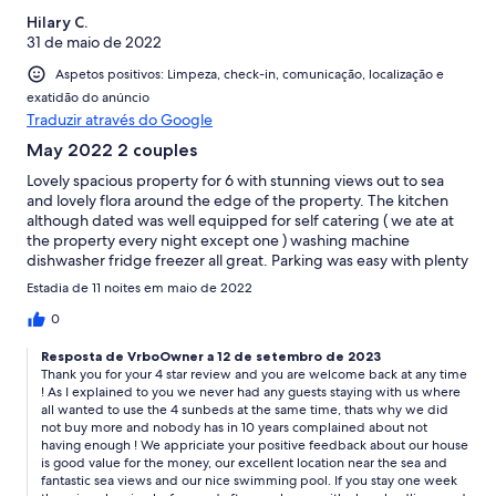
Hilary C.
31 de maio de 2022
Aspetos positivos: Limpeza, check-in, comunicação, localização e
exatidão do anúncio
Traduzir através do Google
May 2022 2 couples
Lovely spacious property for 6 with stunning views out to sea
and lovely flora around the edge of the property. The kitchen
although dated was well equipped for self catering ( we ate at
the property every night except one ) washing machine
dishwasher fridge freezer all great. Parking was easy with plenty
of spaces nearby. Over all the property was excellent value and
Estadia de 11 noites em maio de 2022
we all felt it would easily get 5 stars - and could charge more
with a few basic improvements. There were only 2 sun loungers
0
although it was a property for 6, there were other upright chairs
Resposta de VrboOwner a 12 de setembro de 2023
for the table - but when you have all been walking the levadas
Thank you for your 4 star review and you are welcome back at any time
together you all get in together and want to collapse on the
! As I explained to you we never had any guests staying with us where
lovely south facing terrace at the same time. The other
all wanted to use the 4 sunbeds at the same time, thats why we did
disappointment was in the 11 days we had rented the pool
not buy more and nobody has in 10 years complained about not
wasn’t cleaned at all and neither were the towels or bed linen
having enough ! We appriciate your positive feedback about our house
changed - which we had thought would be changed after a
is good value for the money, our excellent location near the sea and
week. We did purchase washing capsules and wash towels etc
fantastic sea views and our nice swimming pool. If you stay one week