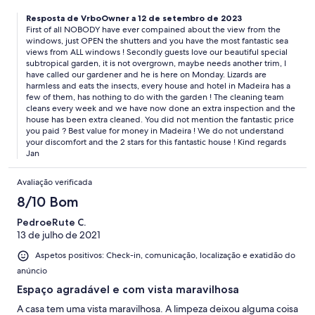
come with ac but we were told we didn't need it, which we did.
Resposta de VrboOwner a 12 de setembro de 2023
The garden was overgrown providing a breading ground for
First of all NOBODY have ever compained about the view from the
lizards. We couldn't keep doors/ windows open on the ground
windows, just OPEN the shutters and you have the most fantastic sea
floor because lizards would swarm the home. We have family in
views from ALL windows ! Secondly guests love our beautiful special
Maderia, who have advised that if the property was properly
subtropical garden, it is not overgrown, maybe needs another trim, I
manicured there wouldn't have been a problem with the lizards
have called our gardener and he is here on Monday. Lizards are
entering the home. AC is a must you could not leave doors and
harmless and eats the insects, every house and hotel in Madeira has a
windows open. Upon entering the home at first glance the
few of them, has nothing to do with the garden ! The cleaning team
home seemed nice. We soon realized how unclean and
cleans every week and we have now done an extra inspection and the
house has been extra cleaned. You did not mention the fantastic price
neglected the home was and we immediately reached out to
you paid ? Best value for money in Madeira ! We do not understand
have the home properly cleaned. We have pictures to show that
your discomfort and the 2 stars for this fantastic house ! Kind regards
the home was not properly cleaned 4 days prior to our stay as
Jan
the agent had assured us. We paid out of pocket for this
expense and was never offered a refund. The agent showed up
Avaliação verificada
unannounced to drop off a working vacuum. The beds were
awful, not enough pillows. Linens were not clean. Would never
8/10 Bom
recommend staying here.
PedroeRute C.
13 de julho de 2021
Aspetos positivos: Check-in, comunicação, localização e exatidão do
anúncio
Espaço agradável e com vista maravilhosa
A casa tem uma vista maravilhosa. A limpeza deixou alguma coisa