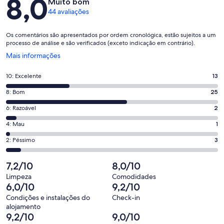
8,0
Muito bom
44 avaliações
Os comentários são apresentados por ordem cronológica, estão sujeitos a um
processo de análise e são verificados (exceto indicação em contrário).
Abre
Mais informações
numa
nova
Pontuação
10: Excelente
13
janela
de
Pontuação
8: Bom
25
10,
de
o
Pontuação
6: Razoável
2
8,
que
de
o
Pontuação
4: Mau
1
significa
6,
que
de
“Excelente”.
o
Pontuação
2: Péssimo
3
significa
4,
13
que
de
“Bom”.
o
de
significa
2,
7,2/10
8,0/10
25
que
44
“Razoável”.
o
de
significa
Limpeza
Comodidades
avaliações.
2
que
6,0/10
9,2/10
44
“Mau”.
de
significa
avaliações.
1
Condições e instalações do
Check-in
44
“Péssimo”.
alojamento
de
avaliações.
3
9,2/10
9,0/10
44