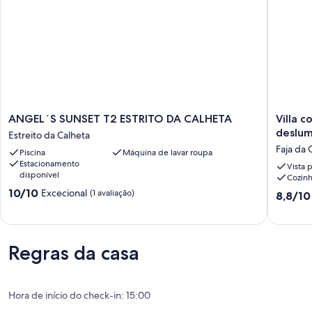
ANGEL
Villa
ANGEL´S SUNSET T2 ESTRITO DA CALHETA
Villa c
´S
com
deslu
Estreito da Calheta
SUNSET
piscina,
Faja da 
Piscina
Máquina de lavar roupa
T2
jardim
Estacionamento
ESTRITO
e
Vista 
disponível
Cozin
DA
vista
Pontuação
CALHETA
10/10
mar
Excecional
(1 avaliação)
Pontuaç
8,8/10
de
Estreito
deslumb
de
10.0
da
Faja
8.8
de
Calheta
da
de
um
Ovelha
um
Regras da casa
máximo
máximo
de
de
10,
10,
Excecional,
Excelent
Hora de início do check-in: 15:00
(1
(76