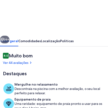
de
CASA
IVA
3
quartos,
erior
Seguinte
3
36+
Visão geral
Comodidades
Localização
Políticas
banheiros
Casa
Avaliações
Muito bom
8,0
8,0 em 10
com
Ver 44 avaliações
piscina
Destaques
e
vista
Mergulhe no relaxamento
para
Descontraia na piscina com a melhor avaliação, o seu local
Praia
perfeito para relaxar.
o
Equipamento de praia
mar
Uma raridade: equipamento de praia pronto a usar para os