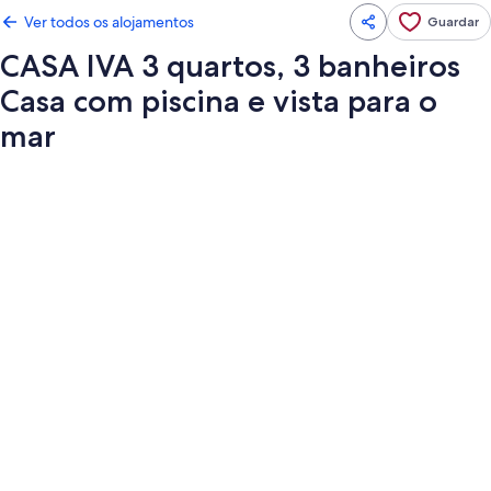
Ver todos os alojamentos
Guardar
CASA IVA 3 quartos, 3 banheiros
Casa com piscina e vista para o
mar
Galeria
de
imagens