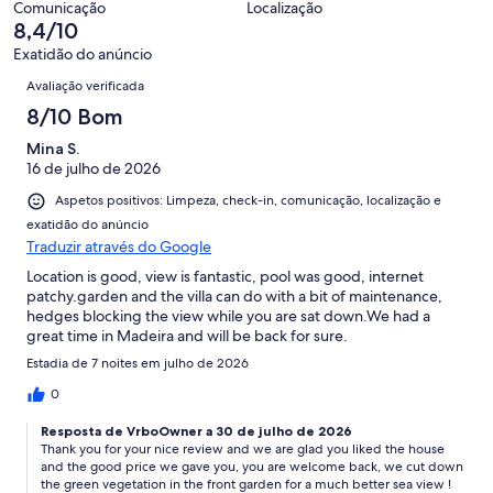
de
Comunicação
Localização
avaliações.
44
8,4/10
avaliações.
Exatidão do anúncio
Avaliações
Avaliação verificada
8/10 Bom
Mina S.
16 de julho de 2026
Aspetos positivos: Limpeza, check-in, comunicação, localização e
exatidão do anúncio
Traduzir através do Google
Location is good, view is fantastic, pool was good, internet
patchy.garden and the villa can do with a bit of maintenance,
hedges blocking the view while you are sat down.We had a
great time in Madeira and will be back for sure.
Estadia de 7 noites em julho de 2026
0
Resposta de VrboOwner a 30 de julho de 2026
Thank you for your nice review and we are glad you liked the house
and the good price we gave you, you are welcome back, we cut down
the green vegetation in the front garden for a much better sea view !