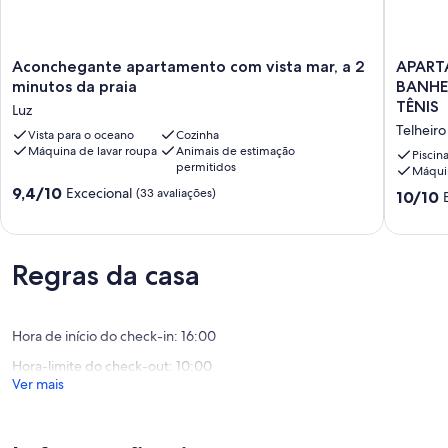
Aconchegante
APART
Aconchegante apartamento com vista mar, a 2
APART
apartamento
COM
minutos da praia
BANHEI
com
2
TÊNIS
Luz
vista
QUARTO
Telheiro
mar,
Vista para o oceano
Cozinha
2
Máquina de lavar roupa
Animais de estimação
a
BANHEI
Piscin
permitidos
2
WIFI,
Máquin
minutos
PISCINA
Pontuação
9,4/10
Excecional
(33 avaliações)
Pontuaç
10/10
da
E
de
de
praia
2
9.4
10.0
Luz
TRIBUN
de
de
DE
um
Regras da casa
um
TÊNIS
máximo
máximo
Telheiro
de
de
10,
10,
Excecional,
Hora de início do check-in: 16:00
Excecion
(33
(32
Hora-limite do check-out: 10:00
avaliações)
avaliaçõ
Ver mais