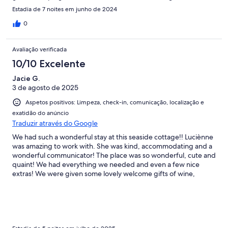
Estadia de 7 noites em junho de 2024
0
Avaliação verificada
10/10 Excelente
Jacie G.
3 de agosto de 2025
Aspetos positivos: Limpeza, check-in, comunicação, localização e
exatidão do anúncio
Traduzir através do Google
We had such a wonderful stay at this seaside cottage!! Luciènne
was amazing to work with. She was kind, accommodating and a
wonderful communicator! The place was so wonderful, cute and
quaint! We had everything we needed and even a few nice
extras! We were given some lovely welcome gifts of wine,
waters and treats! We were there in late July, and even though it
was quite hot, it was never an issue for us with no A/C. The
location was perfect! Easy walk to the beach and restaurants
and to the market. Parking was occasionally challenging, but we
always eventually found a spot. This was our favorite stay out of