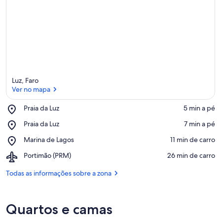
Luz, Faro
Ver no mapa
Place,
Praia da Luz
‪5 min a pé‬
Praia
Ver no mapa
Place,
Praia da Luz
‪7 min a pé‬
da
Praia
Luz
Place,
Marina de Lagos
‪11 min de carro‬
da
Marina
Luz
Airport,
Portimão (PRM)
‪26 min de carro‬
de
Portimão
Lagos
(PRM)
Todas as informações sobre a zona
Quartos e camas