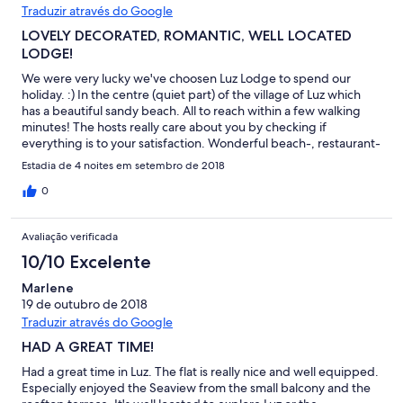
Traduzir através do Google
LOVELY DECORATED, ROMANTIC, WELL LOCATED
LODGE!
We were very lucky we've choosen Luz Lodge to spend our
holiday. :) In the centre (quiet part) of the village of Luz which
has a beautiful sandy beach. All to reach within a few walking
minutes! The hosts really care about you by checking if
everything is to your satisfaction. Wonderful beach-, restaurant-
and more suggestions in their information book. Very helpful!
Estadia de 4 noites em setembro de 2018
Looking forward to return. Highly recommended!
0
Avaliação verificada
10/10 Excelente
Marlene
19 de outubro de 2018
Traduzir através do Google
HAD A GREAT TIME!
Had a great time in Luz. The flat is really nice and well equipped.
Especially enjoyed the Seaview from the small balcony and the