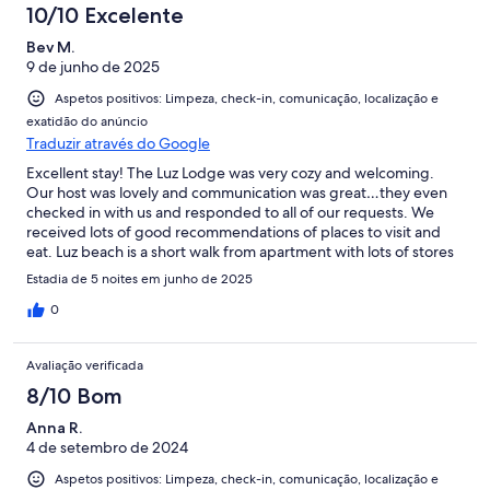
10/10 Excelente
Bev M.
9 de junho de 2025
Aspetos positivos: Limpeza, check-in, comunicação, localização e
exatidão do anúncio
Traduzir através do Google
Excellent stay! The Luz Lodge was very cozy and welcoming.
Our host was lovely and communication was great…they even
checked in with us and responded to all of our requests. We
received lots of good recommendations of places to visit and
eat. Luz beach is a short walk from apartment with lots of stores
and restaurants near by. It was a great experience and I’d
Estadia de 5 noites em junho de 2025
recommend Luz Lodge to anyone visiting the area. Location is
also great for touring the coastline. Hope to return someday!
0
Avaliação verificada
8/10 Bom
Anna R.
4 de setembro de 2024
Aspetos positivos: Limpeza, check-in, comunicação, localização e