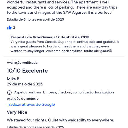
wonderful restaurants and services. The apartment is well
equipped and there is lots of parking. There are easy day trips
to the towns and villages of the S/W Algarve. It is a perfect
location.
Estadia de 3 noites em abril de 2025
2
Resposta de VrboOwner a 17 de abril de 2025
Very nice guests from Canada! Super neat, enthusiastic and grateful. It
was a great pleasure to host and meet them and that they even
wanted to stay longer. Welcome back anytime, muito obrigada!🌸
Avaliação verificada
10/10 Excelente
Mike B.
29 de maio de 2025
Aspetos positivos: Limpeza, check-in, comunicação, localização e
exatidão do anúncio
Traduzir através do Google
Very Nice
We stayed four nights. Quiet with walk abilty to everywhere.
Estadia de 4 noites em abril de 2025