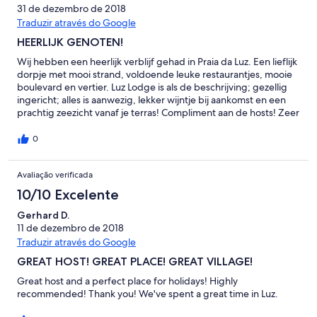
31 de dezembro de 2018
Traduzir através do Google
HEERLIJK GENOTEN!
Wij hebben een heerlijk verblijf gehad in Praia da Luz. Een lieflijk
dorpje met mooi strand, voldoende leuke restaurantjes, mooie
boulevard en vertier. Luz Lodge is als de beschrijving; gezellig
ingericht; alles is aanwezig, lekker wijntje bij aankomst en een
prachtig zeezicht vanaf je terras! Compliment aan de hosts! Zeer
communicatief (snel), sympathiek en attent, wij komen graag
nog eens terug!!
0
Avaliação verificada
10/10 Excelente
Gerhard D.
11 de dezembro de 2018
Traduzir através do Google
GREAT HOST! GREAT PLACE! GREAT VILLAGE!
Great host and a perfect place for holidays! Highly
recommended! Thank you! We've spent a great time in Luz.