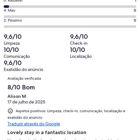
o
Pontuação
6: Razoável
1
8,
que
de
o
Pontuação
4: Mau
0
significa
6,
que
de
“Excelente”.
o
Pontuação
2: Péssimo
0
significa
4,
20
que
de
“Bom”.
o
de
significa
2,
9,6/10
9,6/10
4
que
25
“Razoável”.
o
de
significa
Limpeza
Check-in
avaliações.
1
que
10/10
10/10
25
“Mau”.
de
significa
avaliações.
0
Comunicação
Localização
25
“Péssimo”.
9,6/10
de
avaliações.
0
25
Exatidão do anúncio
de
Avaliações
avaliações.
Avaliação verificada
25
avaliações.
8/10 Bom
Alison M.
17 de julho de 2025
Aspetos positivos: Limpeza, check-in, comunicação, localização e
exatidão do anúncio
Traduzir através do Google
Lovely stay in a fantastic location