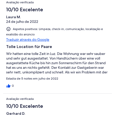
Avaliação verificada
10/10 Excelente
Laura M.
24 de julho de 2022
Aspetos positivos: Limpeza, check-in, comunicação, localização e
exatidão do anúncio
Traduzir através do Google
Tolle Location für Paare
Wir hatten eine tolle Zeit in Luz. Die Wohnung war sehr sauber
und sehr gut ausgestattet. Von Handtüchern über eine voll
ausgestattete Küche bis hin zum Sonnenschirm für den Strand
hat es uns an nichts gefehlt. Der Kontakt zur Gastgeberin war
sehr nett, unkompliziert und schnell. Als wir ein Problem mit der
Kaffeemaschine im Apartment hatten, wurde dies direkt am
Estadia de 5 noites em julho de 2022
nächsten Tag behoben. Luz war für uns ein guter
Ausgangspunkt um sowohl die westliche als auch die südliche
0
Küste Portugals zu erkunden. Im Ort sind fußläufig viele
Restaurants und Cafés zu erreichen.
Avaliação verificada
10/10 Excelente
Gerhard D.