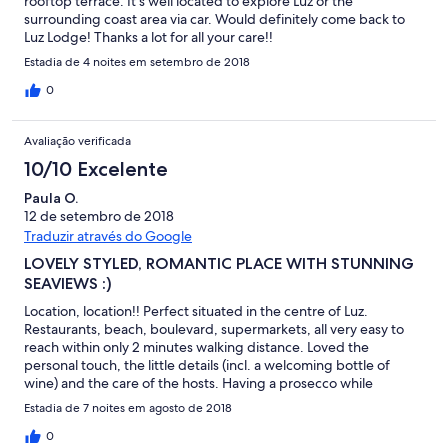
rooftop terrace. It's well located to explore Luz or the
surrounding coast area via car. Would definitely come back to
Luz Lodge! Thanks a lot for all your care!!
Estadia de 4 noites em setembro de 2018
0
Avaliação verificada
10/10 Excelente
Paula O.
12 de setembro de 2018
Traduzir através do Google
LOVELY STYLED, ROMANTIC PLACE WITH STUNNING
SEAVIEWS :)
Location, location!! Perfect situated in the centre of Luz.
Restaurants, beach, boulevard, supermarkets, all very easy to
reach within only 2 minutes walking distance. Loved the
personal touch, the little details (incl. a welcoming bottle of
wine) and the care of the hosts. Having a prosecco while
watching the sunset from the roofterrace. Stunning views!
Estadia de 7 noites em agosto de 2018
Perfect spot to relax or explore a little more, whatever you
prefer. Would love to return a.s.a.p. Many thanks!!
0