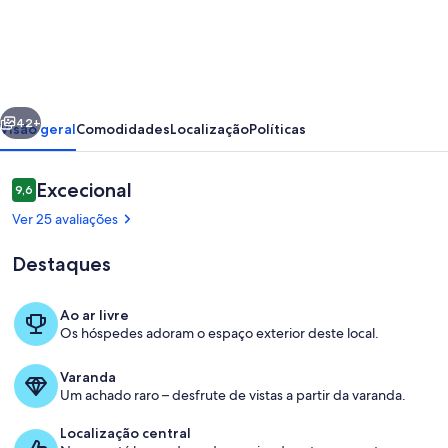
LUZ
LODGE
-
Vista
erior
Seguinte
para
42+
Visão geral
Comodidades
Localização
Políticas
o
mar
Avaliações
Excecional
9,6
9,6 em 10
e
Ver 25 avaliações
estilo
Destaques
-
Ao ar livre
Os hóspedes adoram o espaço exterior deste local.
Terrenos do alojamento
Varanda
Um achado raro – desfrute de vistas a partir da varanda.
Localização central