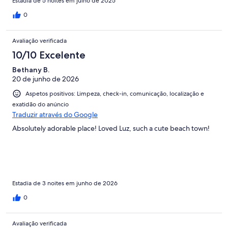
4 different places on this trip to Europe! We would love to come
Estadia de 5 noites em julho de 2025
back and stay again!
0
Avaliação verificada
10/10 Excelente
Bethany B.
20 de junho de 2026
Aspetos positivos: Limpeza, check-in, comunicação, localização e
exatidão do anúncio
Traduzir através do Google
Absolutely adorable place! Loved Luz, such a cute beach town!
Estadia de 3 noites em junho de 2026
0
Avaliação verificada