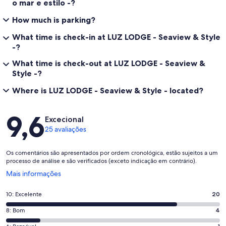
o mar e estilo -?
How much is parking?
What time is check-in at LUZ LODGE - Seaview & Style
-?
What time is check-out at LUZ LODGE - Seaview &
Style -?
Where is LUZ LODGE - Seaview & Style - located?
Avaliações
9,6
Excecional
25 avaliações
Os comentários são apresentados por ordem cronológica, estão sujeitos a um
processo de análise e são verificados (exceto indicação em contrário).
Abre
Mais informações
numa
nova
Pontuação
10: Excelente
20
janela
de
Pontuação
8: Bom
4
10,
de