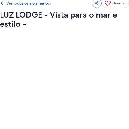
Ver todos os alojamentos
Guardar
LUZ LODGE - Vista para o mar e
estilo -
Galeria
de
imagens
de