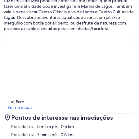
Luz e Praia de Mós pode ser apreciada por todos, quem procura
fazer uma atividade pode investigar em Marina de Lagos. Também
vale a pena visitar Centro Ciência Viva de Lagos e Centro Cultural de
Lagos. Descubra as aventuras aquáticas da zona com jet ski e
mergulho com botija por ali perto, ou desfrute da natureza com
passeios a cavalo e circuitos para caminhadas/bicicleta.
Luz, Faro
Ver no mapa
Pontos de interesse nas imediações
Mapa
Praia da Luz
- 5 min a pé
- 0.5 km
Praia da Luz
- 7 min a pé
- 0.6 km