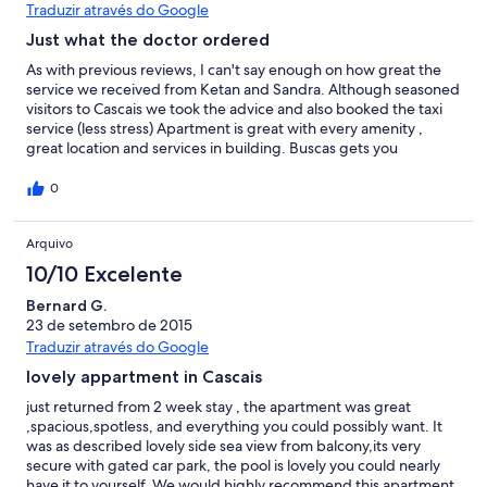
You need to show your passport to get a bike. You can cycle
Traduzir através do Google
5km from there to Guincho beach which is well worth a visit. We
Just what the doctor ordered
went to Sintra by local bus. You get the bus from the bus station
which is under the shopping centre. When you get to Sintra you
As with previous reviews, I can't say enough on how great the
can get a Tuk Tuk for 5 euros per person up to any of the sites
service we received from Ketan and Sandra. Although seasoned
including Pena Palace which is well worth a visit. Sintra is lovely.
visitors to Cascais we took the advice and also booked the taxi
The restuarant Quinto Sabor is excellent. You can walk there.
service (less stress) Apartment is great with every amenity ,
Turn left out of the apartment complex, walk to the end of the
great location and services in building. Buscas gets you
road, turn right and walk straight up the road away from the sea.
everywhere and close by to everything. Excellent WIFI you can
Pass Lidl and you will soon see it on the RHS. Best to book as it is
be as busy or relaxed as you want, will most certainly return.
0
a small restuarant. The train to Lisbon is frequent and once there
the best way to get around is on the yellow open top bus.
Belem has lovely custard tarts. We had a great holiday and will
Arquivo
be back to Cascais one day.
10/10 Excelente
Bernard G.
23 de setembro de 2015
Traduzir através do Google
lovely appartment in Cascais
just returned from 2 week stay , the apartment was great
,spacious,spotless, and everything you could possibly want. It
was as described lovely side sea view from balcony,its very
secure with gated car park, the pool is lovely you could nearly
have it to yourself. We would highly recommend this apartment.