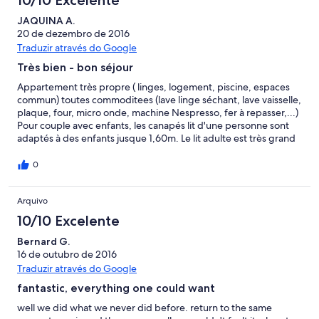
away. A good selection of restaurants overlooking the sea is a
few minutes walk away. Check-in with Ketan was very relaxed
JAQUINA A.
and he provided us with plenty of information and
20 de dezembro de 2016
recommendations about the area. Cascais is a great place for
Traduzir através do Google
families and couples with loads to do and see and very easy to
Très bien - bon séjour
get around with or without a car. We would highly recommend
Ketan and Sandra's apartment. Bernie & Stephen, Ireland
Appartement très propre ( linges, logement, piscine, espaces
commun) toutes commoditees (lave linge séchant, lave vaisselle,
plaque, four, micro onde, machine Nespresso, fer à repasser,...)
Pour couple avec enfants, les canapés lit d'une personne sont
adaptés à des enfants jusque 1,60m. Le lit adulte est très grand
et confortable. Le couple qui gère cet appartement est
charmant et discret, tout en étant disponible. On est à 15
0
minutes à Pied Du centre ville et à 5 minutes de la plage do
Guincho en voiture. Piste cyclable et de balade ou footing le
Arquivo
long de la côte, kiosque de Pret gratuit de vélo en bas de la
résidence (en août pour 4 se présenter avant 9h pour avoir des
10/10 Excelente
vélos). Très bon séjour au calme.
Bernard G.
16 de outubro de 2016
Traduzir através do Google
fantastic, everything one could want
well we did what we never did before. return to the same