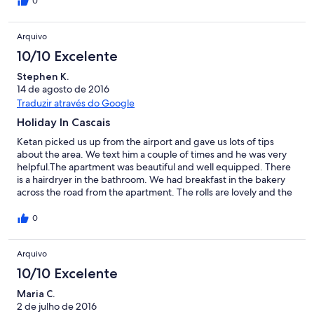
0
Arquivo
10/10 Excelente
Stephen K.
14 de agosto de 2016
Traduzir através do Google
Holiday In Cascais
Ketan picked us up from the airport and gave us lots of tips
about the area. We text him a couple of times and he was very
helpful.The apartment was beautiful and well equipped. There
is a hairdryer in the bathroom. We had breakfast in the bakery
across the road from the apartment. The rolls are lovely and the
orange juice! To get to the Buscas bus stop turn left out of the
front door, go to the end of the street and turn left. The bus
0
stop is down on the right hand side (RHS) towards the sea. The
bus fare is 1 euro per person. The bus stops at the railway station
Arquivo
and you can get a bus from there back to the same bus stop.
Casa da Guia has lovely restuarants (5 monutes walk from the
10/10 Excelente
apartment). One of them serves lovely ice cream and has
beautiful views across the Atlantic. You can hire free bikes
Maria C.
(Bicas) from near Casa da Guia just next to the road crossing.
2 de julho de 2016