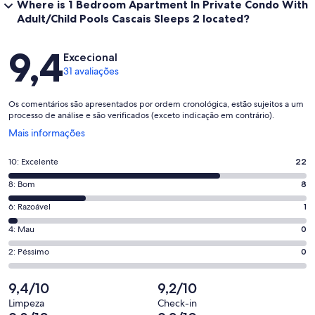
Where is 1 Bedroom Apartment In Private Condo With
Adult/Child Pools Cascais Sleeps 2 located?
Avaliações
9,4
Excecional
31 avaliações
Os comentários são apresentados por ordem cronológica, estão sujeitos a um
processo de análise e são verificados (exceto indicação em contrário).
Abre
Mais informações
numa
nova
Pontuação
10: Excelente
22
janela
de
Pontuação
8: Bom
8
10,
de
o
Pontuação
6: Razoável
1
8,
que
de
o
Pontuação
4: Mau
0
significa
6,
que
de
“Excelente”.
o
Pontuação
2: Péssimo
0
significa
4,
22
que
de
“Bom”.
o
de
significa
2,
9,4/10
9,2/10
8
que
31
“Razoável”.
o
de
significa
Limpeza
Check-in
avaliações.
1
que