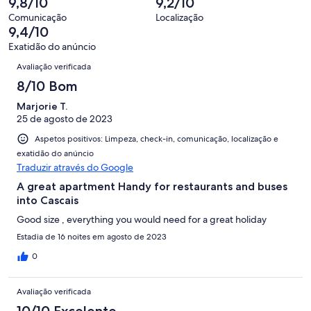
9,8/10
9,2/10
31
“Mau”.
de
significa
avaliações.
0
Comunicação
Localização
31
“Péssimo”.
9,4/10
de
avaliações.
0
31
Exatidão do anúncio
de
Avaliações
avaliações.
Avaliação verificada
31
avaliações.
8/10 Bom
Marjorie T.
25 de agosto de 2023
Aspetos positivos: Limpeza, check-in, comunicação, localização e
exatidão do anúncio
Traduzir através do Google
A great apartment Handy for restaurants and buses
into Cascais
Good size , everything you would need for a great holiday
Estadia de 16 noites em agosto de 2023
0
Avaliação verificada