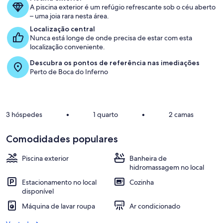
Cascais
A piscina exterior é um refúgio refrescante sob o céu aberto
– uma joia rara nesta área.
Dormem
Localização central
2/3
Nunca está longe de onde precisa de estar com esta
localização conveniente.
Descubra os pontos de referência nas imediações
Perto de Boca do Inferno
3 hóspedes
•
1 quarto
•
2 camas
Comodidades populares
Piscina exterior
Banheira de
hidromassagem no local
Estacionamento no local
Cozinha
disponível
Máquina de lavar roupa
Ar condicionado