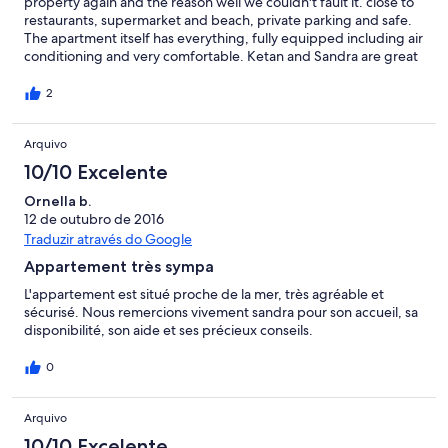
property again and the reason well we couldn't fault it. close to
restaurants, supermarket and beach, private parking and safe.
The apartment itself has everything, fully equipped including air
conditioning and very comfortable. Ketan and Sandra are great
managers and are so helpful and friendly, from collecting us at
airport to telling us of all the great things to do in Cascais We
2
would highly recommend this apartment and yes we will be
back Regards Bernard and Susan
Arquivo
10/10 Excelente
Ornella b.
12 de outubro de 2016
Traduzir através do Google
Appartement très sympa
L'appartement est situé proche de la mer, très agréable et
sécurisé. Nous remercions vivement sandra pour son accueil, sa
disponibilité, son aide et ses précieux conseils.
0
Arquivo
10/10 Excelente