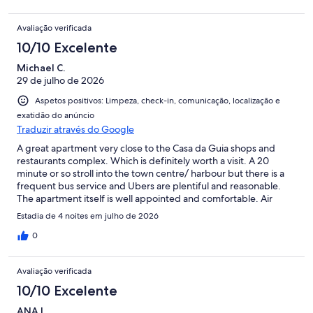
Avaliação verificada
10/10 Excelente
Michael C.
29 de julho de 2026
Aspetos positivos: Limpeza, check-in, comunicação, localização e
exatidão do anúncio
Traduzir através do Google
A great apartment very close to the Casa da Guia shops and
restaurants complex. Which is definitely worth a visit. A 20
minute or so stroll into the town centre/ harbour but there is a
frequent bus service and Ubers are plentiful and reasonable.
The apartment itself is well appointed and comfortable. Air
conditioning works well and there are shutters which help keep
Estadia de 4 noites em julho de 2026
everything cool while you are out in the day time. Only a small
balcony for outside space but we didnt come to Cascais to sit
0
the apartment. There is a nice pool next to the apartment block
which we did use and it was very quiet. All in all a great trip for
Avaliação verificada
us.
10/10 Excelente
ANA L.