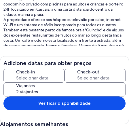
condomínio privado com piscinas para adultos e crianças e porteiro
24h localizado em Cascais, a uma curta distância do centro da
cidade, marina e praia.
A propriedade oferece aos hóspedes televisão por cabo, internet
Wi-Fi e um sistema de rádio incorporado para todos os quartos.
Também está bastante perto da famosa praia 'Guincho' e de alguns
dos excelentes restaurantes de frutos do mar ao longo desta linda
costa. Um café moderno está localizado em frente à estrada, além
de mini supermercado, banco e farmácia. Menos de 5 minutos a pé
é o famoso shopping center "Casa da Guia" (Lovely Seafood
Restaurants, Sushi Bar e Cafés) localizado no lado do penhasco com
belas vistas panorâmicas sobre o oceano.
Adicione datas para obter preços
É perfeito para aqueles que gostam de se misturar com a vida da
cidade e querem deixar carros atrás.
Check-in
Check-out
Este muito bem conservado apartamento procurado para dormir 2
Viajantes
adultos e crianças está localizado em Cascais. A rua em que o
apartamento está localizado é uma área residencial tranquila. No
entanto, os hóspedes podem se beneficiar com a proximidade de
excelentes restaurantes, praias, bares, lojas, etc. A partir daqui,
Verificar disponibilidade
você pode visitar Estoril e Sintra com muita facilidade. Lisboa
também é acessível facilmente usando a conveniente estação
ferroviária que liga Lisboa a Cascais. Do centro da cidade em Lisboa,
Alojamentos semelhantes
os hóspedes podem entrar na rede subterrânea e ter acesso a
muitos locais de interesse. Sintra fica a 25 minutos de distância.