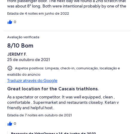
front passenger door. The next day we found a 2nd scratch that
was about 8" long. Both were intentional probably by one of the
unit owners. I can't believe that a renter would do something
Estadia de 4 noites em junho de 2022
like this. We had French license plates which might have helped
target our car. Otherwise, a very spacious, comfortable, clean
0
and pretty well stocked with basic things like coffee, some
sugar and paper towels, a lovely bottle of wine with OJ and
Avaliação verificada
some milk. Also had the necessary items to cook and eat with.
Especially enjoyed the balcony with a peek to the ocean. Great
8/10 Bom
area for restaurants and a fully loaded grocery store and bakery
JEREMY F.
very close by. It is a large building and one needs to be aware of
25 de outubro de 2021
where the apartment is within the building. Would definitely
stay at this apartment again!
Aspetos positivos: Limpeza, check-in, comunicação, localização e
exatidão do anúncio
Traduzir através do Google
Great location for the Cascais triathlons.
As a spectator or competitor. It was well equipped, clean ,
comfortable . Supermarket and restaurants closeby. Ketan v
friendly and helpful host.
Estadia de 7 noites em outubro de 2021
0
Resposta de VrboOwner a 14 de junho de 2022