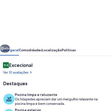
imagens
de
Apartamento
De
1
Quarto
erior
Seguinte
Em
45+
Visão geral
Comodidades
Localização
Políticas
Condomínio
Privado
Avaliações
Excecional
9,4
9,4 em 10
Com
Ver 31 avaliações
Piscina
Destaques
Para
Adultos
Piscina limpa e reluzente
/
Os hóspedes apreciam dar um mergulho relaxante na
Piscina
piscina limpa e bem conservada.
Crianças
Piscina exterior