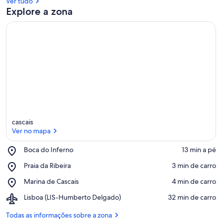
Ver tudo
Explore a zona
cascais
Ver no mapa
Place,
Boca do Inferno
‪13 min a pé‬
Boca
Ver no mapa
Place,
Praia da Ribeira
‪3 min de carro‬
do
Praia
Inferno
Place,
Marina de Cascais
‪4 min de carro‬
da
Marina
Ribeira
Airport,
Lisboa (LIS-Humberto Delgado)
‪32 min de carro‬
de
Lisboa
Cascais
(LIS-
Todas as informações sobre a zona