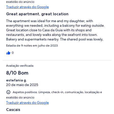
exatidão do anúncio
Traduzir através do Google
Great apartment, great location
The apartment was ideal for me and my daughter, with
everything we needed, including a balcony for eating outside.
Great location close to Casa da Guia with its shops and
restaurants, and lovely walks along the seafront into town.
Bakery and supermarkets nearby. The shared pool was lovely,
and never busy. A warm welcome by Ketana on arrival who also
Estadia de 9 noites em julho de 2023
arranged our airport transfers. Would definitely come here
again.
0
Avaliação verificada
8/10 Bom
estefania g.
20 de maio de 2025
Aspetos positivos: Limpeza, check-in, comunicação, localização e
exatidão do anúncio
Traduzir através do Google
Cascais