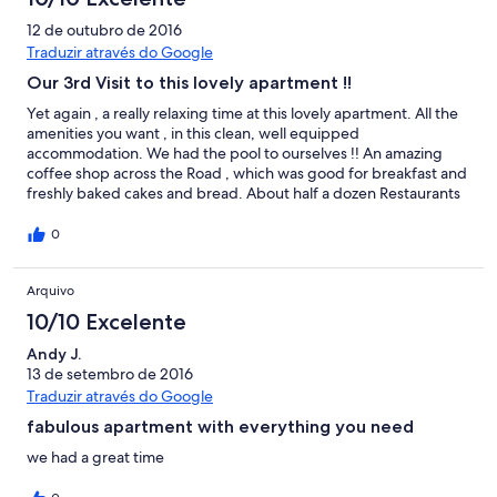
12 de outubro de 2016
Traduzir através do Google
Our 3rd Visit to this lovely apartment !!
Yet again , a really relaxing time at this lovely apartment. All the
amenities you want , in this clean, well equipped
accommodation. We had the pool to ourselves !! An amazing
coffee shop across the Road , which was good for breakfast and
freshly baked cakes and bread. About half a dozen Restaurants
within 5 minutes walk, which were all very good. Its an easy 30
minute stroll along the seafront to the town centre. Would
0
certainly recommend to anyone thinking of visiting this area.
Keatan collected and returned us from the airport. Thanks for
Arquivo
the cakes !!
10/10 Excelente
Andy J.
13 de setembro de 2016
Traduzir através do Google
fabulous apartment with everything you need
we had a great time