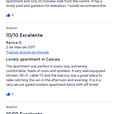
apartment and only 20 minutes walk from the centre. It has a
lovely pool and gardens for relaxation. I would recommend this
property and would definitely consider another visit. We used
the services of Ketan and Sandra for transfer to and from the
0
airport which was professional as always.
Arquivo
10/10 Excelente
Bernie O.
2 de maio de 2017
Traduzir através do Google
Lovely apartment in Cascais
The apartment was perfect in every way, extremely
comfortable, loads of room and spotless. A very well equipped
kitchen, Wi-Fi, cable TV and the balcony was a great place to
relax catching the sun in the afternoon and evening. It is in a
very secure gated modern apartment block with off street
parking with the sea across the road at the rear. The garden and
pool are very well looked after. You can take a lovely walk along
2
the coast into the town or use the local BusCas which stops just
around the corner. Taxi fare back from town was less than five
Arquivo
euro. Just across the road is a small supermarket and a very
popular coffee shop with a LIDL supermarket a few minutes
10/10 Excelente