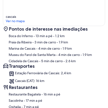
cascais
Ver no mapa
Pontos de interesse nas imediações
Mapa
Boca do Inferno
- 13 min a pé
- 1.2 km
Praia da Ribeira
- 3 min de carro
- 1.9 km
Marina de Cascais
- 4 min de carro
- 1.9 km
Museu do Farol de Santa Marta
- 4 min de carro
- 1.9 km
Cidadela de Cascais
- 5 min de carro
- 2.6 km
Transportes
Estação Ferroviária de Cascais: 2,4 km
Cascais (CAT): 16 km
Restaurantes
‪Restaurante Bagatela - ‬16 min a pé
‪Sacolinha - ‬17 min a pé
‪Ophelia - ‬7 min a pé