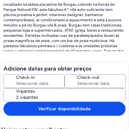
Localizado na aldeia piscatória de Burgau colorido na borda do
Parque Natural SW, esta fabulosa 4 * villa auto-suficiente tem
piscina privativa e jardim, interiores designer, banheiros
contemporâneos, ar condicionado e aquecimento e está a poucos
minutos a pé do Burgau vila & praia. Burgau tem casas tradicionais,
pequenas lojas e supermercados, ATM, igreja, bares e restaurantes
excelentes. Estreitas inclinadas ruas de paralelepípedos levam às
praias magníficas de areia, com um bar de praia muito boa. Há
passeios fabulosos penhasco / costeiras e as unidades próximas.
Lagos a adorável capital regional é de 10 minutos. carro. Tem muitas
lojas, bares, vida noturna, abundante edifícios históricos e igrejas,
marina, mercados maravilhoso e um jardim zoológico. É uma delícia
para passear pelas ruas de paralelepípedos brancos dentro das
Adicione datas para obter preços
muralhas da cidade antiga de imersão na atmosfera calorosa
friendlly. Parque da Floresta e Campos de Golfe Boavista
Check-in
Check-out
encontram-se dentro de 8 km. Golfistas visit
Viajantes
Verificar disponibilidade