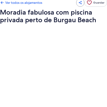
Ver todos os alojamentos
Guardar
Moradia fabulosa com piscina
privada perto de Burgau Beach
Galeria
de
imagens
de