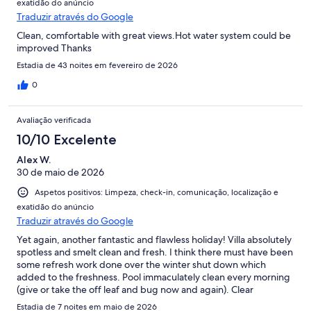
exatidão do anúncio
Traduzir através do Google
Clean, comfortable with great views.Hot water system could be
improved Thanks
Estadia de 43 noites em fevereiro de 2026
0
Avaliação verificada
10/10 Excelente
Alex W.
30 de maio de 2026
Aspetos positivos: Limpeza, check-in, comunicação, localização e
exatidão do anúncio
Traduzir através do Google
Yet again, another fantastic and flawless holiday! Villa absolutely
spotless and smelt clean and fresh. I think there must have been
some refresh work done over the winter shut down which
added to the freshness. Pool immaculately clean every morning
(give or take the off leaf and bug now and again). Clear
communication with our hosts, as always. Booked already for a
Estadia de 7 noites em maio de 2026