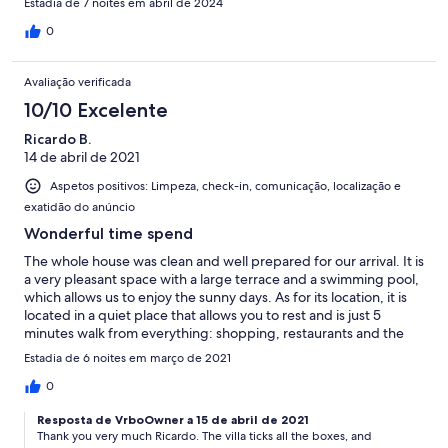
Estadia de 7 noites em abril de 2024
0
Avaliação verificada
10/10 Excelente
Ricardo B.
14 de abril de 2021
Aspetos positivos: Limpeza, check-in, comunicação, localização e
exatidão do anúncio
Wonderful time spend
The whole house was clean and well prepared for our arrival. It is
a very pleasant space with a large terrace and a swimming pool,
which allows us to enjoy the sunny days. As for its location, it is
located in a quiet place that allows you to rest and is just 5
minutes walk from everything: shopping, restaurants and the
beach. Nearby, there are beautiful hiking trails and close to the
Estadia de 6 noites em março de 2021
coast to enjoy nature and the ocean. I highlight the
communication and availability of managers.
0
Resposta de VrboOwner a 15 de abril de 2021
Thank you very much Ricardo. The villa ticks all the boxes, and