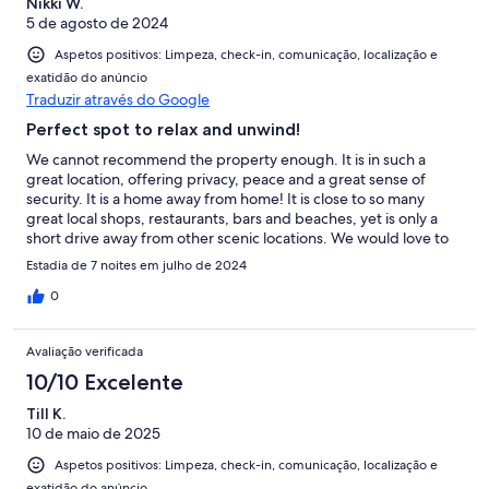
Nikki W.
5 de agosto de 2024
Aspetos positivos: Limpeza, check-in, comunicação, localização e
exatidão do anúncio
Traduzir através do Google
Perfect spot to relax and unwind!
We cannot recommend the property enough. It is in such a
great location, offering privacy, peace and a great sense of
security. It is a home away from home! It is close to so many
great local shops, restaurants, bars and beaches, yet is only a
short drive away from other scenic locations. We would love to
visit and stay again!
Estadia de 7 noites em julho de 2024
0
Avaliação verificada
10/10 Excelente
Till K.
10 de maio de 2025
Aspetos positivos: Limpeza, check-in, comunicação, localização e
exatidão do anúncio