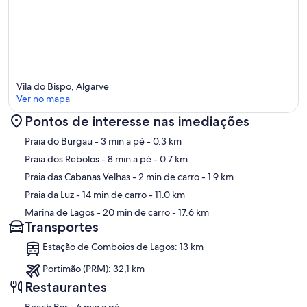
Vila do Bispo, Algarve
Ver no mapa
Pontos de interesse nas imediações
Mapa
Praia do Burgau
- 3 min a pé
- 0.3 km
Praia dos Rebolos
- 8 min a pé
- 0.7 km
Praia das Cabanas Velhas
- 2 min de carro
- 1.9 km
Praia da Luz
- 14 min de carro
- 11.0 km
Marina de Lagos
- 20 min de carro
- 17.6 km
Transportes
Estação de Comboios de Lagos: 13 km
Portimão (PRM): 32,1 km
Restaurantes
‪Beach Bar - ‬6 min a pé