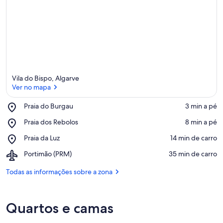
Vila do Bispo, Algarve
Ver no mapa
Place,
Praia do Burgau
‪3 min a pé‬
Praia
Ver no mapa
Place,
Praia dos Rebolos
‪8 min a pé‬
do
Praia
Burgau
Place,
Praia da Luz
‪14 min de carro‬
dos
Praia
Rebolos
Airport,
Portimão (PRM)
‪35 min de carro‬
da
Portimão
Luz
(PRM)
Todas as informações sobre a zona
Quartos e camas