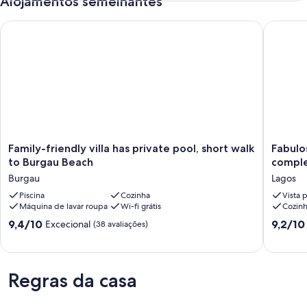
Alojamentos semelhantes
Family-friendly villa has private pool, short walk to Burgau Be
Fabulosa
Family-
Fabulos
Family-friendly villa has private pool, short walk
Fabulo
friendly
Moradia
to Burgau Beach
complet
villa
em
Burgau
Lagos
has
Burgau,
private
Piscina
Cozinha
2
Vista 
Máquina de lavar roupa
Wi-fi grátis
Cozin
pool,
quartos,
short
complet
Pontuação
Pontuaç
9,4/10
9,2/10
Excecional
(38 avaliações)
walk
A
de
de
to
/
9.4
9.2
Burgau
C,
de
de
Beach
piscina
um
um
Regras da casa
Burgau
privada,
máximo
máximo
a
de
de