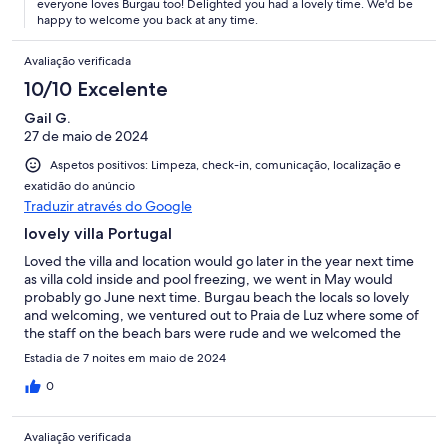
everyone loves Burgau too! Delighted you had a lovely time. We'd be
happy to welcome you back at any time.
Avaliação verificada
10/10 Excelente
Gail G.
27 de maio de 2024
Aspetos positivos: Limpeza, check-in, comunicação, localização e
exatidão do anúncio
Traduzir através do Google
lovely villa Portugal
Loved the villa and location would go later in the year next time
as villa cold inside and pool freezing, we went in May would
probably go June next time. Burgau beach the locals so lovely
and welcoming, we ventured out to Praia de Luz where some of
the staff on the beach bars were rude and we welcomed the
return to Burgau, was small village but we kept finding hidden
Estadia de 7 noites em maio de 2024
pubs and restaurants, would definitely come back. The AC was
switched off and we did not need to use, but some sort of
0
heating wold have been welcome.
Avaliação verificada