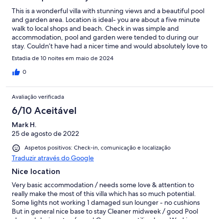
This is a wonderful villa with stunning views and a beautiful pool
and garden area. Location is ideal- you are about a five minute
walk to local shops and beach. Check in was simple and
accommodation, pool and garden were tended to during our
stay. Couldn’t have had a nicer time and would absolutely love to
go back! Pool club next door does have live music but it
Estadia de 10 noites em maio de 2024
generally wrapped up around 9/10pm so didn’t disturb us.
0
Avaliação verificada
6/10 Aceitável
Mark H.
25 de agosto de 2022
Aspetos positivos: Check-in, comunicação e localização
Traduzir através do Google
Nice location
Very basic accommodation / needs some love & attention to
really make the most of this villa which has so much potential.
Some lights not working 1 damaged sun lounger - no cushions
But in general nice base to stay Cleaner midweek / good Pool