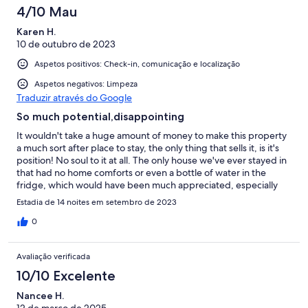
4/10 Mau
Karen H.
10 de outubro de 2023
Aspetos positivos: Check-in, comunicação e localização
Aspetos negativos: Limpeza
Traduzir através do Google
So much potential,disappointing
It wouldn't take a huge amount of money to make this property
a much sort after place to stay, the only thing that sells it, is it's
position! No soul to it at all. The only house we've ever stayed in
that had no home comforts or even a bottle of water in the
fridge, which would have been much appreciated, especially
after a delayed flight and no shops open. Twin bedroom smelt
Estadia de 14 noites em setembro de 2023
very musty. Only positive, master bedroom bed very comfy.
0
Avaliação verificada
10/10 Excelente
Nancee H.