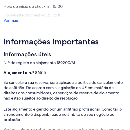
pé
10,
10,
da
Excecional,
Maravilh
Hora de início do check-in: 15:00
praia!
(38
(36
Hora-limite do check-out: 10:00
Lagos
avaliações)
avaliaçõ
Ver mais
Informações importantes
Informações úteis
N.º de registo do alojamento 189200/AL
Alojamento n.º
86515
Se cancelar a sua reserva, será aplicada a política de cancelamento
do anfitrião. De acordo com a legislação da UE em matéria de
direitos dos consumidores, os serviços de reserva de alojamento
não estão sujeitos ao direito de resolução.
Este alojamento é gerido por um anfitrião profissional. Como tal, o
arrendamento é disponibilizado no âmbito do seu negócio ou
profissão.
Podem aplicar-se sobretaxas por pessoa extra, variando consoante