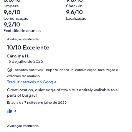
que
50
“Razoável”.
o
de
significa
Limpeza
Check-in
avaliações.
8
que
9,6/10
9,6/10
50
“Mau”.
de
significa
avaliações.
2
Comunicação
Localização
50
“Péssimo”.
9,2/10
de
avaliações.
0
50
Exatidão do anúncio
de
Avaliações
avaliações.
Avaliação verificada
50
avaliações.
10/10 Excelente
Caroline H.
16 de julho de 2026
Aspetos positivos: Limpeza, check-in, comunicação, localização e
exatidão do anúncio
Traduzir através do Google
Great location, quiet edge of town but entirely walkable to all
parts of Burgau!
Estadia de 7 noites em julho de 2026
0
Avaliação verificada