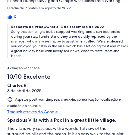
cleaned during stay / good Garage was utilised as a Working
office!
Estadia de 7 noites em agosto de 2022
0
Resposta de VrboOwner a 13 de setembro de 2022
Sorry that some light bulbs stopped working, and a sun bed broke
during your stay. I understand they were quickly replaced by the
manager, who is always happy to assist when called. We are pleased
you enjoyed your stay in the villa, which has a lot going for it and makes
a great holiday base with lovely sea views, close to restaurants and
beach.
Avaliação verificada
10/10 Excelente
Charles R.
8 de abril de 2025
Aspetos positivos: Limpeza, check-in, comunicação, localização e
exatidão do anúncio
Traduzir através do Google
Spacious Villa with a Pool in a great little village.
The villa is very spacious with a wonderful view of the
surrounding hills and the ocean. It is an easy walk to the quaint