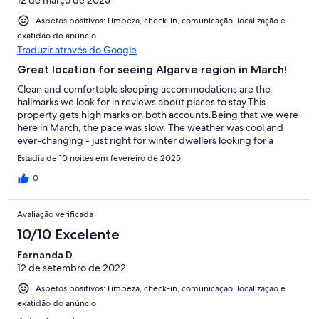
12 de março de 2025
Aspetos positivos: Limpeza, check-in, comunicação, localização e
exatidão do anúncio
Traduzir através do Google
Great location for seeing Algarve region in March!
Clean and comfortable sleeping accommodations are the
hallmarks we look for in reviews about places to stay.This
property gets high marks on both accounts.Being that we were
here in March, the pace was slow. The weather was cool and
ever-changing - just right for winter dwellers looking for a
reprieve from snow and cold at home.The Algarve region has
Estadia de 10 noites em fevereiro de 2025
amazing history, man-made and natural wonders, and it all can
be reached easily by car.With breathtaking hikes right outside
0
your door, a beautiful beach a few minutes walk away, and
enough great restaurants offering eclectic dining experiences,
Avaliação verificada
Burgau is a small town we would stay in again.Needless to say,
the people were wonderful. After all, it's Portugal! Maybe due
10/10 Excelente
to the off season, parking was always available close by, if not
Fernanda D.
right in front of the property. Security never seemed an
12 de setembro de 2022
issue.The host provided a binder with much information
regarding the property itself, Burgau, and the bigger city
Aspetos positivos: Limpeza, check-in, comunicação, localização e
nearby, Lagos. There is a nice pool, too cool to use in March, but
exatidão do anúncio
very clean, nonetheless.Overall, this was an excellent place to