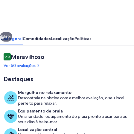
Moradia
fabulosa
com
piscina
erior
Seguinte
privada
49+
Visão geral
Comodidades
Localização
Políticas
perto
de
Avaliações
Maravilhoso
9,0
9,0 em 10
Burgau
Ver 50 avaliações
Beach
Destaques
Mergulhe no relaxamento
Descontraia na piscina com a melhor avaliação, o seu local
Interior
perfeito para relaxar.
Equipamento de praia
Uma raridade: equipamento de praia pronto a usar para os
seus dias à beira-mar.
Localização central