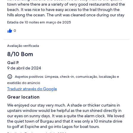
town where there are a variety of very good restaurants and the
beach. It was nice to have easy access to the trail through the
hills along the ocean. The unit was cleaned once during our stay
which was unexpected and very nice. Our only issue was the
Estadia de 10 noites em março de 2025
parking - everyone parked on the walk in front of their units thus
the road was tight and you need to park your car very close to
0
the building so others can get by on the road.
Avaliação verificada
8/10 Bom
Gail P.
9 de abril de 2024
Aspetos positivos: Limpeza, check-in, comunicação, localização e
exatidão do anúncio
Traduzir através do Google
Grear location
We enjoyed our stay very much. A shade or thicker curtains in
upstairs window would be helpful as the sun shined directly in
our eyes on sunny days. It was a quite the alarm clock. We loved
the quiet town of Burgau and that it was only a 10 minute drive
to golf at Espiche and go into Lagos for boat tours.