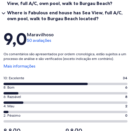
View, full A/C, own pool, walk to Burgau Beach?
Where is Fabulous end house has Sea View, full A/C,
own pool, walk to Burgau Beach located?
Avaliações
9,0
Maravilhoso
50 avaliações
Os comentários são apresentados por ordem cronológica, estão sujeitos a um
processo de análise e são verificados (exceto indicação em contrário).
Abre
Mais informações
numa
nova
Pontuação
10: Excelente
34
janela
de
Pontuação
8: Bom
6
10,
de
o
Pontuação
6: Razoável
8
8,
que
de
o
Pontuação
4: Mau
2
significa
6,
que
de
“Excelente”.
o
Pontuação
2: Péssimo
0
significa
4,
34
que
de
“Bom”.
o
de
significa
2,
8,8/10
9,8/10
6