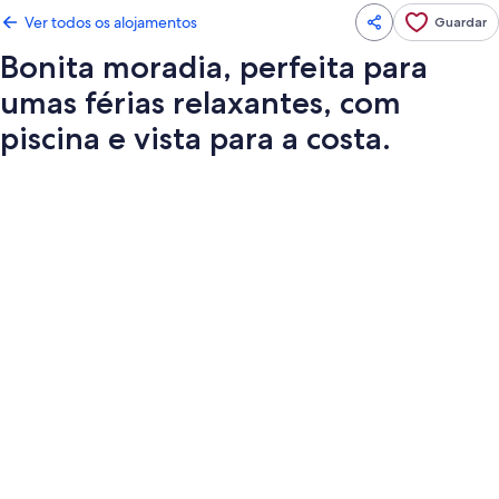
Ver todos os alojamentos
Guardar
Bonita moradia, perfeita para
umas férias relaxantes, com
piscina e vista para a costa.
Galeria
de
imagens