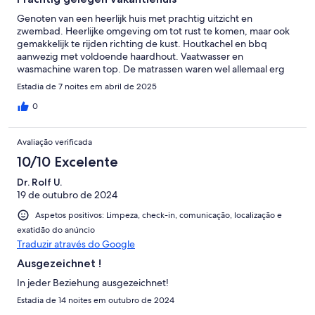
Genoten van een heerlijk huis met prachtig uitzicht en
zwembad. Heerlijke omgeving om tot rust te komen, maar ook
gemakkelijk te rijden richting de kust. Houtkachel en bbq
aanwezig met voldoende haardhout. Vaatwasser en
wasmachine waren top. De matrassen waren wel allemaal erg
hard waar wij allen last van hadden. We vonden het jammer dat
Estadia de 7 noites em abril de 2025
we de eigenaar niet hebben gezien of gesproken. Verder een
heerlijke week gahad.
0
Avaliação verificada
10/10 Excelente
Dr. Rolf U.
19 de outubro de 2024
Aspetos positivos: Limpeza, check-in, comunicação, localização e
exatidão do anúncio
Traduzir através do Google
Ausgezeichnet !
In jeder Beziehung ausgezeichnet!
Estadia de 14 noites em outubro de 2024