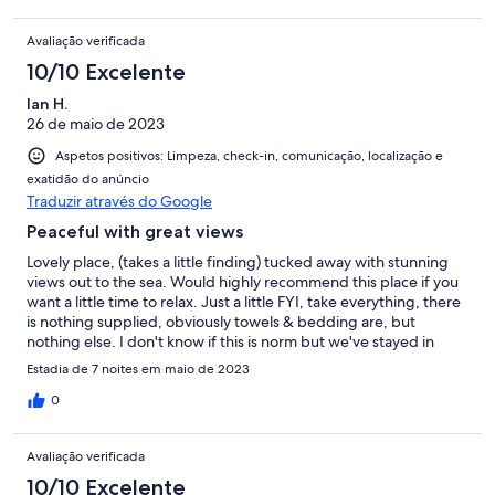
Avaliação verificada
10/10 Excelente
Ian H.
26 de maio de 2023
Aspetos positivos: Limpeza, check-in, comunicação, localização e
exatidão do anúncio
Traduzir através do Google
Peaceful with great views
Lovely place, (takes a little finding) tucked away with stunning
views out to the sea. Would highly recommend this place if you
want a little time to relax. Just a little FYI, take everything, there
is nothing supplied, obviously towels & bedding are, but
nothing else. I don't know if this is norm but we've stayed in
many VRBO homes and this is the 1st without salt & pepper or
Estadia de 7 noites em maio de 2023
only 1 loo roll 😆 (Intermarché in Monchique is excellent)
However, don't let that put you off it's well worth it.
0
Avaliação verificada
10/10 Excelente