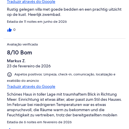
Traduzir através do Google
Rustig gelegen villa met goede bedden en een prachtig uitzicht
op de kust. Heerlijk zwembad.
Estadia de 11 noites em junho de 2026
0
Avaliação verificada
8/10 Bom
Markus Z.
23 de fevereiro de 2026
Aspetos positivos: Limpeza, check-in, comunicação, localização e
exatidão do anúncio
Traduzir através do Google
Schönes Haus in toller Lage mit traumhaftem Blick in Richtung
Meer. Einrichtung ist etwas älter, aber passt zum Stil des Hauses.
Im Februar bei niedrigeren Temperaturen war es etwas
anspruchsvoll, die Räume warm zu bekommen und die
Feuchtigkeit zu vertreiben, trotz der bereitgestellten mobilen
Radiatoren und des Brennholzes für die tolle Heizkassette.Wir
Estadia de 6 noites em fevereiro de 2026
können das Haus aber auf jeden Fall empfehlen, vielleicht bei