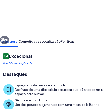
de
Bonita
moradia,
perfeita
para
erior
Seguinte
umas
21+
Visão geral
Comodidades
Localização
Políticas
férias
relaxantes,
Avaliações
Excecional
9,4
9,4 em 10
com
Ver 66 avaliações
piscina
Destaques
e
vista
Espaço amplo para se acomodar
para
Desfrute de uma disposição espaçosa que dá a todos mais
Refeições ao ar livre
espaço para relaxar.
a
Divirta-se com bilhar
costa.
Um dos poucos alojamentos com uma mesa de bilhar no