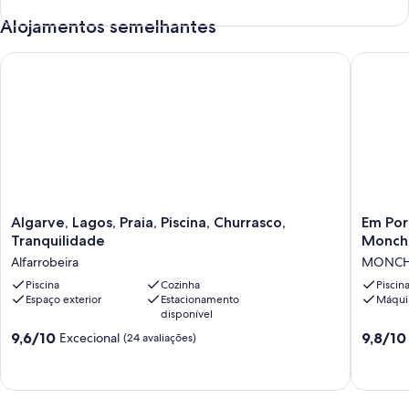
Alojamentos semelhantes
Algarve, Lagos, Praia, Piscina, Churrasco, Tranquilidade
Em Portu
Algarve,
Em
Algarve, Lagos, Praia, Piscina, Churrasco,
Em Por
Lagos,
Portugal
Tranquilidade
Monchi
Praia,
no
Alfarrobeira
MONCH
Piscina,
Algarve,
Churrasco,
Piscina
Cozinha
Bonita
Piscin
Espaço exterior
Estacionamento
Máquin
Tranquilidade
Vivenda
disponível
Alfarrobeira
em
Monchi
Pontuação
Pontuaç
9,6/10
9,8/10
Excecional
(24 avaliações)
Com
de
de
Piscina
9.6
9.8
Privada
de
de
MONCH
um
um