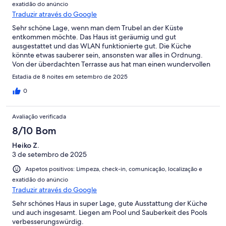
exatidão do anúncio
Traduzir através do Google
Sehr schöne Lage, wenn man dem Trubel an der Küste
entkommen möchte. Das Haus ist geräumig und gut
ausgestattet und das WLAN funktionierte gut. Die Küche
könnte etwas sauberer sein, ansonsten war alles in Ordnung.
Von der überdachten Terrasse aus hat man einen wundervollen
Blick, der bei klarem Wetter bis zur Küste reicht. Die Vermieter
Estadia de 8 noites em setembro de 2025
sind freundlich und reagieren schnell, wenn man ein Anliegen
hat – vielen Dank Vrank für die schnelle Hilfe.
0
Avaliação verificada
8/10 Bom
Heiko Z.
3 de setembro de 2025
Aspetos positivos: Limpeza, check-in, comunicação, localização e
exatidão do anúncio
Traduzir através do Google
Sehr schönes Haus in super Lage, gute Ausstattung der Küche
und auch insgesamt. Liegen am Pool und Sauberkeit des Pools
verbesserungswürdig.