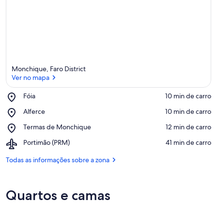
Monchique, Faro District
Ver no mapa
Place,
Fóia
‪10 min de carro‬
Fóia
Ver no mapa
Place,
Alferce
‪10 min de carro‬
Alferce
Place,
Termas de Monchique
‪12 min de carro‬
Termas
Airport,
Portimão (PRM)
‪41 min de carro‬
de
Portimão
Monchique
(PRM)
Todas as informações sobre a zona
Quartos e camas