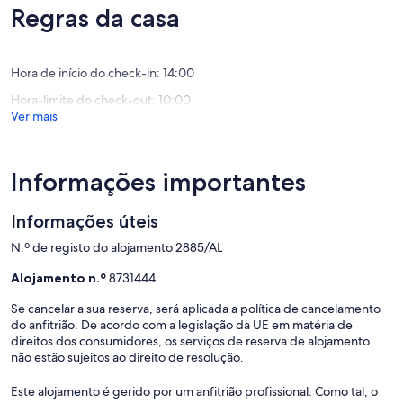
máximo
máximo
Regras da casa
de
de
10,
10,
Excecional,
Excecion
Hora de início do check-in: 14:00
(24
(106
avaliações)
avaliaçõ
Hora-limite do check-out: 10:00
Ver mais
Informações importantes
Informações úteis
N.º de registo do alojamento 2885/AL
Alojamento n.º
8731444
Se cancelar a sua reserva, será aplicada a política de cancelamento
do anfitrião. De acordo com a legislação da UE em matéria de
direitos dos consumidores, os serviços de reserva de alojamento
não estão sujeitos ao direito de resolução.
Este alojamento é gerido por um anfitrião profissional. Como tal, o