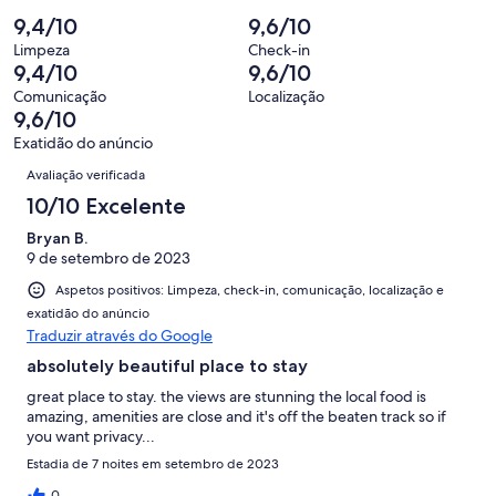
“Bom”.
o
de
significa
2,
9,4/10
9,6/10
14
que
66
“Razoável”.
o
de
significa
Limpeza
Check-in
avaliações.
3
que
9,4/10
9,6/10
66
“Mau”.
de
significa
avaliações.
1
Comunicação
Localização
66
“Péssimo”.
9,6/10
de
avaliações.
0
66
Exatidão do anúncio
de
Avaliações
avaliações.
Avaliação verificada
66
avaliações.
10/10 Excelente
Bryan B.
9 de setembro de 2023
Aspetos positivos: Limpeza, check-in, comunicação, localização e
exatidão do anúncio
Traduzir através do Google
absolutely beautiful place to stay
great place to stay. the views are stunning the local food is
amazing, amenities are close and it's off the beaten track so if
you want privacy...
Estadia de 7 noites em setembro de 2023
0