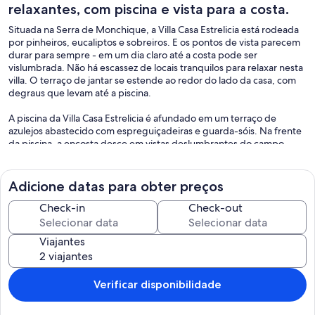
relaxantes, com piscina e vista para a costa.
Situada na Serra de Monchique, a Villa Casa Estrelicia está rodeada
por pinheiros, eucaliptos e sobreiros. E os pontos de vista parecem
durar para sempre - em um dia claro até a costa pode ser
vislumbrada. Não há escassez de locais tranquilos para relaxar nesta
villa. O terraço de jantar se estende ao redor do lado da casa, com
degraus que levam até a piscina.
A piscina da Villa Casa Estrelicia é afundado em um terraço de
azulejos abastecido com espreguiçadeiras e guarda-sóis. Na frente
da piscina, a encosta desce em vistas deslumbrantes do campo.
Um fogão a lenha colocado em uma lareira de pedra dá uma
sensação caseira para a sala de jantar e sala de estar de plano
Adicione datas para obter preços
aberto, uma área espaçosa com sofás confortáveis. E dois conjuntos
de janelas francesas levam ao adorável terraço de jantar. A
Check-in
Check-out
kitchenette da Villa Casa Estrelicia serve um bom tamanho de fogão,
micro-ondas e frigorífico / congelador. Enquanto isso, um churrasco
Viajantes
pesa âncora lá fora.
Verificar disponibilidade