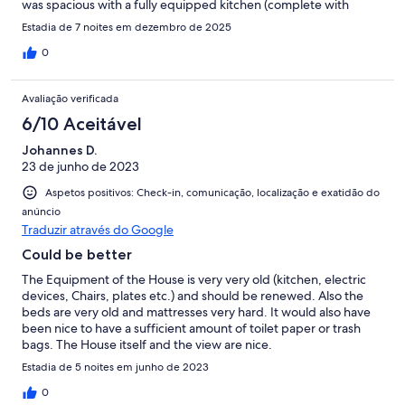
was spacious with a fully equipped kitchen (complete with
dishwasher and clothes washer). Heat in the winter is via a main
Estadia de 7 noites em dezembro de 2025
room fireplace (which we didn't use) and electric radiator
heaters in each bedroom. With the warm quilts on each bed, it
0
was comfortable. The setting is extremely private, rural, and
surrounded by beautiful cork forests. As with anything in this
Avaliação verificada
area, expect twisty narrow roads... But in December at least we
rarely passed anyone else on the road. The house would really
6/10 Aceitável
shine in the summer though as that pool and outdoor dining
Johannes D.
spot looked great and has a jaw-dropping view!
23 de junho de 2023
Aspetos positivos: Check-in, comunicação, localização e exatidão do
anúncio
Traduzir através do Google
Could be better
The Equipment of the House is very very old (kitchen, electric
devices, Chairs, plates etc.) and should be renewed. Also the
beds are very old and mattresses very hard. It would also have
been nice to have a sufficient amount of toilet paper or trash
bags. The House itself and the view are nice.
Estadia de 5 noites em junho de 2023
0