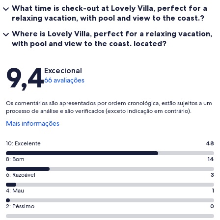
What time is check-out at Lovely Villa, perfect for a
relaxing vacation, with pool and view to the coast.?
Where is Lovely Villa, perfect for a relaxing vacation,
with pool and view to the coast. located?
Avaliações
9,4
Excecional
66 avaliações
Os comentários são apresentados por ordem cronológica, estão sujeitos a um
processo de análise e são verificados (exceto indicação em contrário).
Abre
Mais informações
numa
nova
Pontuação
10: Excelente
48
janela
de
Pontuação
8: Bom
14
10,
de
o
Pontuação
6: Razoável
3
8,
que
de
o
Pontuação
4: Mau
1
significa
6,
que
de
“Excelente”.
o
Pontuação
2: Péssimo
0
significa
4,
48
que
de