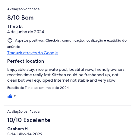
Avaliação verificada
8/10 Bom
Theo B.
4 de junho de 2024
Aspetos positivos: Check-in, comunicação, localização e exatidão do
anúncio
Traduzir através do Google
Perfect location
Enjoyable stay, nice private pool, beatiful view, friendly owners,
reaction time really fast Kitchen could be freshened up, not
clean but well equipped Internet not stable and very slow
Estadia de 11 noites em maio de 2024
0
Avaliação verificada
10/10 Excelente
Graham H.
3 de julho de 2022