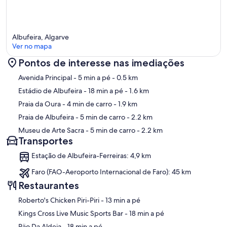
Albufeira, Algarve
Ver no mapa
Pontos de interesse nas imediações
Mapa
Avenida Principal
- 5 min a pé
- 0.5 km
Estádio de Albufeira
- 18 min a pé
- 1.6 km
Praia da Oura
- 4 min de carro
- 1.9 km
Praia de Albufeira
- 5 min de carro
- 2.2 km
Museu de Arte Sacra
- 5 min de carro
- 2.2 km
Transportes
Estação de Albufeira-Ferreiras: 4,9 km
Faro (FAO-Aeroporto Internacional de Faro): 45 km
Restaurantes
‪Roberto's Chicken Piri-Piri - ‬13 min a pé
‪Kings Cross Live Music Sports Bar - ‬18 min a pé
‪Päo Da Aldeia - ‬18 min a pé