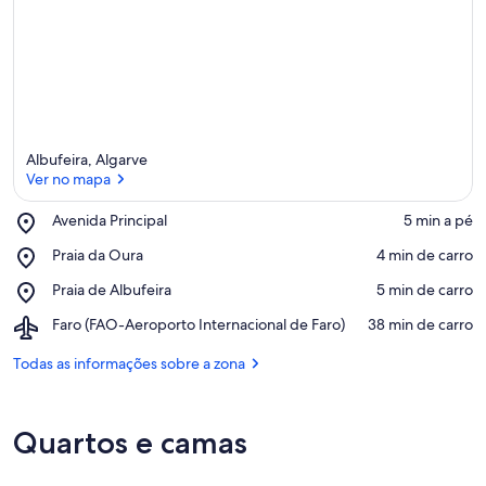
Albufeira, Algarve
Ver no mapa
Place,
Avenida Principal
‪5 min a pé‬
Avenida
Ver no mapa
Place,
Praia da Oura
‪4 min de carro‬
Principal
Praia
Place,
Praia de Albufeira
‪5 min de carro‬
da
Praia
Oura
Airport,
Faro (FAO-Aeroporto Internacional de Faro)
‪38 min de carro‬
de
Faro
Albufeira
(FAO-
Todas as informações sobre a zona
Aeroporto
Internacional
de
Quartos e camas
Faro)