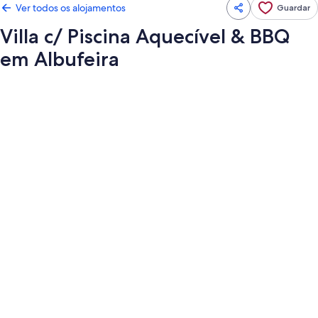
Ver todos os alojamentos
Guardar
Villa c/ Piscina Aquecível & BBQ
em Albufeira
Galeria
de
imagens
de