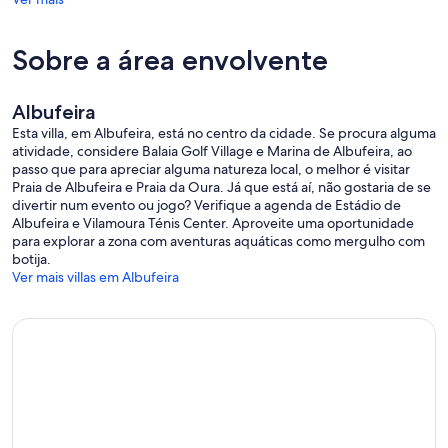
Caução de grupos: € 200 Por hóspede, com pagamento por cartão
de crédito ou débito efetuado até 2 semanas antes da chegada.
Sobre a área envolvente
Por favor, note que a ocupação desta propriedade é de 16
Albufeira
hóspedes
Esta villa, em Albufeira, está no centro da cidade. Se procura alguma
Do 17º ao 20º hóspede será cobrado um valor de adicional que inclui
atividade, considere Balaia Golf Village e Marina de Albufeira, ao
uma cama adicional
passo que para apreciar alguma natureza local, o melhor é visitar
Praia de Albufeira e Praia da Oura. Já que está aí, não gostaria de se
divertir num evento ou jogo? Verifique a agenda de Estádio de
Albufeira e Vilamoura Ténis Center. Aproveite uma oportunidade
De acordo com a legislação vigente, poderão ser aplicadas taxas de
para explorar a zona com aventuras aquáticas como mergulho com
turismo.
botija.
Ver mais villas em Albufeira