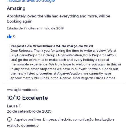
Traduzir através do Google
Amazing
Absolutely loved the villa had everything and more, will be
booking again
Estadia de 7 noites em maio de 2019
0
Resposta de VrboOwner a 24 de março de 2020
Dear Rebecca, Thank you for taking the time to write a review. We at
BuyAlgarveProperties’ Group (AlgarveVacation,Ltd & Properties4You,
Lda) go the extra mile to make each and every holiday a special
memorable experience. We truly hope to welcome you again in this, or
in any of the other properties we have in our vast Portfolio. Check out
the newly listed properties at AlgarveVacation, we currently have
approximately 200 units in the Algarve. Kind Regards Olivia Grimes
Avaliação verificada
10/10 Excelente
Laura F.
26 de setembro de 2025
Aspetos positivos: Limpeza, check-in, comunicação, localização e
exatidão do anúncio