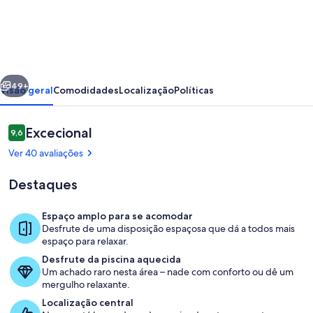
Villa
c/
Piscina
Aquecível
erior
Seguinte
&
49+
Visão geral
Comodidades
Localização
Políticas
BBQ
em
Avaliações
Excecional
9,6
9,6 em 10
Albufeira
Ver 40 avaliações
Destaques
Espaço amplo para se acomodar
Desfrute de uma disposição espaçosa que dá a todos mais
Quarto
espaço para relaxar.
Desfrute da piscina aquecida
Um achado raro nesta área – nade com conforto ou dê um
mergulho relaxante.
Localização central