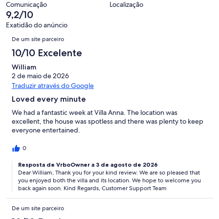
significa
avaliações.
1
Comunicação
Localização
40
“Péssimo”.
9,2/10
de
avaliações.
0
40
Exatidão do anúncio
de
Avaliações
avaliações.
De um site parceiro
40
avaliações.
10/10 Excelente
William
2 de maio de 2026
Traduzir através do Google
Loved every minute
We had a fantastic week at Villa Anna. The location was
excellent, the house was spotless and there was plenty to keep
everyone entertained.
0
Resposta de VrboOwner a 3 de agosto de 2026
Dear William, Thank you for your kind review. We are so pleased that
you enjoyed both the villa and its location. We hope to welcome you
back again soon. Kind Regards, Customer Support Team
De um site parceiro