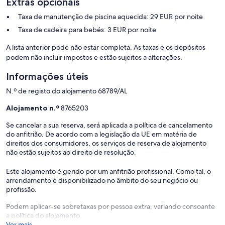
Extras opcionais
antes de efetuar a reserva, para confirmarmos se as datas podem
ser aceites.
Taxa de manutenção de piscina aquecida: 29 EUR por noite
Taxa de cadeira para bebés: 3 EUR por noite
Esta propriedade é self-catered. Para maior comodidade, podem
A lista anterior pode não estar completa. As taxas e os depósitos
ser reservados cabazes alimentares (custo adicional) com
podem não incluir impostos e estão sujeitos a alterações.
antecedência.
Informações úteis
N.º de registo do alojamento 68789/AL
O aquecimento da piscina é sempre uma mais-valia para as suas
Alojamento n.º
8765203
férias, especialmente quando viaja com crianças. Com o
aquecimento da piscina ativado, a temperatura da água estará
Se cancelar a sua reserva, será aplicada a política de cancelamento
sempre entre 5ºC e 8ºC acima do que seria sem aquecimento.
do anfitrião. De acordo com a legislação da UE em matéria de
direitos dos consumidores, os serviços de reserva de alojamento
não estão sujeitos ao direito de resolução.
Alugar carro não é essencial para a sua estadia, tendo em conta a
Este alojamento é gerido por um anfitrião profissional. Como tal, o
localização da propriedade. Ainda assim, caso seja do seu interesse,
arrendamento é disponibilizado no âmbito do seu negócio ou
teremos todo o gosto em ajudar com a reserva. Podemos também
profissão.
organizar transfers, caso necessite.
Podem aplicar-se sobretaxas por pessoa extra, variando consoante
a política do alojamento.
Ver mais