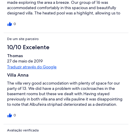
made exploring the area a breeze. Our group of 16 was
accommodated comfortably in this spacious and beautifully
designed villa. The heated pool was a highlight, allowing us to
enjoy a swim even during cooler days. Inside, the villa was well-
equipped, and confortable bedrooms. The cleanliness was
0
impeccable, and the property management team's
professionalism added to the overall positive experience. Highly
De um site parceiro
recommended for an unforgettable getaway.
10/10 Excelente
Thomas
27 de maio de 2019
Traduzir através do Google
Villa Anna
The villa very good accomodation with plenty of space for our
party of 13. We did have a problem with cockroaches in the
basement rooms but these we dealt with.Having stayed
previously in both villa ana and villa pauline it was disappointing
to note that Albufeira striphad deteriorated as a destination.
0
Avaliação verificada