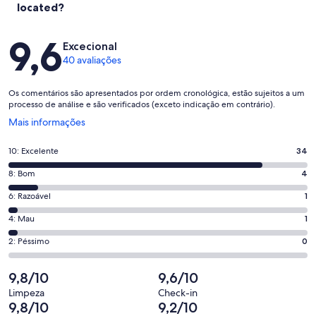
located?
Avaliações
9,6
Excecional
40 avaliações
Os comentários são apresentados por ordem cronológica, estão sujeitos a um
processo de análise e são verificados (exceto indicação em contrário).
Abre
Mais informações
numa
nova
Pontuação
10: Excelente
34
janela
de
Pontuação
8: Bom
4
10,
de
o
Pontuação
6: Razoável
1
8,
que
de
o
Pontuação
4: Mau
1
significa
6,
que
de
“Excelente”.
o
Pontuação
2: Péssimo
0
significa
4,
34
que
de
“Bom”.
o
de
significa
2,
9,8/10
9,6/10
4
que
40
“Razoável”.
o
de
significa
Limpeza
Check-in
avaliações.
1
que
9,8/10
9,2/10
40
“Mau”.
de