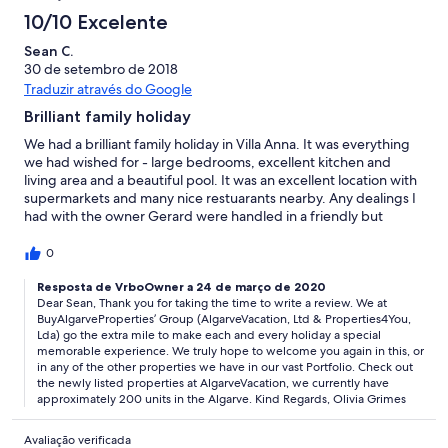
10/10 Excelente
Sean C.
30 de setembro de 2018
Traduzir através do Google
Brilliant family holiday
We had a brilliant family holiday in Villa Anna. It was everything
we had wished for - large bedrooms, excellent kitchen and
living area and a beautiful pool. It was an excellent location with
supermarkets and many nice restuarants nearby. Any dealings I
had with the owner Gerard were handled in a friendly but
professional manner. On the holiday when I had some queries I
got a speedy response and to my satisfaction. All in all a fantastic
0
holiday and I would definetly recommend Villa Anna to any
family or group of friends and someday I hope to return. Highly
Resposta de VrboOwner a 24 de março de 2020
Dear Sean, Thank you for taking the time to write a review. We at
recommended.
BuyAlgarveProperties’ Group (AlgarveVacation, Ltd & Properties4You,
Lda) go the extra mile to make each and every holiday a special
memorable experience. We truly hope to welcome you again in this, or
in any of the other properties we have in our vast Portfolio. Check out
the newly listed properties at AlgarveVacation, we currently have
approximately 200 units in the Algarve. Kind Regards, Olivia Grimes
Avaliação verificada