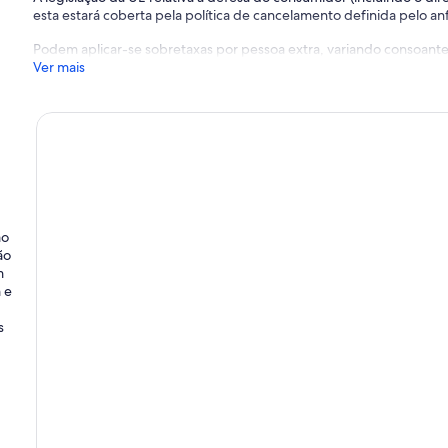
esta estará coberta pela política de cancelamento definida pelo anfi
Podem aplicar-se sobretaxas por pessoa extra, variando consoante 
Ver mais
ao
ão
m
 e
s