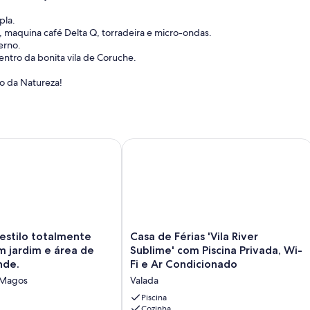
pla.
, maquina café Delta Q, torradeira e micro-ondas.
erno.
centro da bonita vila de Coruche.
eio da Natureza!
r Condicionado
ilo totalmente privada, com jardim e área de recreio grande.
Casa de Férias 'Vila River Sublime' c
Casa
estilo totalmente
Casa de Férias 'Vila River
de
m jardim e área de
Sublime' com Piscina Privada, Wi-
Férias
nde.
Fi e Ar Condicionado
'Vila
 Magos
Valada
River
Sublime'
Piscina
com
Cozinha