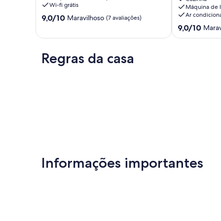
Wi-fi grátis
Máquina de l
Wi-
e
Ar condicion
Pontuação
Fi
9,0/10
área
Maravilhoso
(7 avaliações)
de
e
de
Pontuação
9,0/10
Marav
9.0
Ar
recreio
de
de
Condicionado
grande.
9.0
um
Valada
Salvaterra
de
Regras da casa
máximo
de
um
de
Magos
máximo
10,
de
Maravilhoso,
10,
(7
Maravilhoso,
avaliações)
(2
avaliações)
Informações importantes