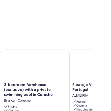
om Piscina Privada, Wi-Fi e Ar Condicionado
3-bedroom farmhouse (exclusive) with a private swimming p
Ribatejo Villa - The Par
3-
Ribatejo
3-bedroom farmhouse
Ribatejo Villa - The Paradise in
bedroom
Villa
(exclusive) with a private
Portugal
farmhouse
-
swimming pool in Coruche
ALMEIRIM
(exclusive)
The
Branca - Coruche
with
Paradise
Piscina
Cozinha
a
in
Piscina
Máquina de lavar roupa
private
Cozinha
Portugal