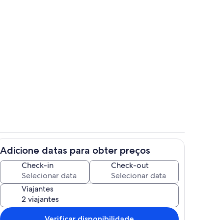
 interior
Piscina
Adicione datas para obter preços
do exterior
Restaurantes
Check-in
Check-out
Viajantes
Verificar disponibilidade