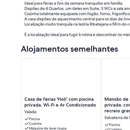
Ideal para férias e fins de semana tranquilos em família.
Dispões de 4 Quartos, um deles em Suite, 3 WCs e sala am
Cozinha totalmente equipada com fogão, forno, frigorífico
A casa dispões de aquecimento central para os dias de Inv
Localização muito tranquila na lezíria Ribatejana a 5Km do 
É a localização ideal para fugir à rotina e descontraír no m
Alojamentos semelhantes
Casa de férias 'Holi' com piscina privada, Wi-Fi e A
Mansão de est
Casa
Mansão
Casa de férias 'Holi' com piscina
Mansão de 
de
de
privada, Wi-Fi e Ar Condicionado
privada, co
férias
estilo
recreio gra
Valada
'Holi'
totalmente
Salvaterra de
com
Piscina
privada,
Cozinha
piscina
com
Piscina
Máquina de lavar roupa
privada,
jardim
Cozinha