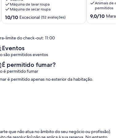
Animais de estimação
Máquina de lavar roupa
swimming
ALMEIRIM
permitidos
Máquina de secar roupa
pool
Pontuação
9,0/10
Maravilhoso
in
(6 a
Pontuação
10/10
Excecional
(52 avaliações)
de
Coruche
de
9.0
Branca
10.0
de
-
de
um
ra-limite do check-out: 11:00
Coruche
um
máximo
máximo
Eventos
de
de
10,
o são permitidos eventos
10,
Maravilhoso,
Excecional,
É permitido fumar?
(6
(52
avaliações)
o é permitido fumar
avaliações)
mar é permitido apenas no exterior da habitação.
 parte que não atua no âmbito do seu negócio ou profissão).
ito de resolução) não se aplica à sua reserva. No entanto,