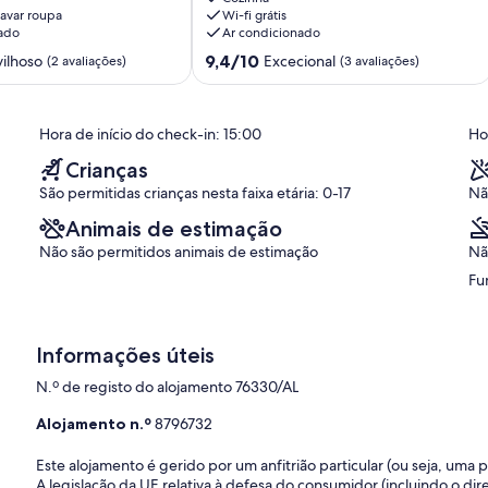
avar roupa
Wi-fi grátis
Piscina
ado
Ar condicionado
Privada,
Wi-
Pontuação
9,4/10
ilhoso
Excecional
(2 avaliações)
(3 avaliações)
Fi
de
e
9.4
Ar
de
Hora de início do check-in: 15:00
Ho
Condicionado
um
Valada
máximo
Crianças
de
São permitidas crianças nesta faixa etária: 0-17
Nã
10,
Excecional,
Animais de estimação
(3
Não são permitidos animais de estimação
Nã
avaliações)
Fu
Informações úteis
N.º de registo do alojamento 76330/AL
Alojamento n.º
8796732
Este alojamento é gerido por um anfitrião particular (ou seja, uma
A legislação da UE relativa à defesa do consumidor (incluindo o dire