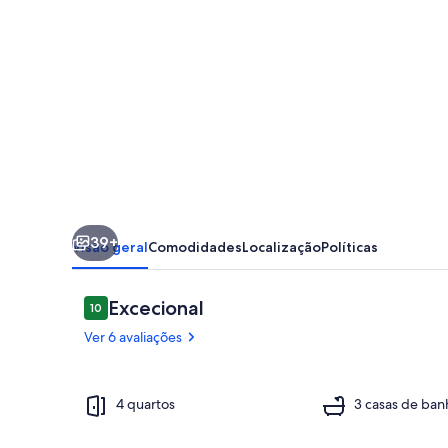
Coruche
-
Moradia
de
campo,
com
piscina,
jardim
39+
e
Visão geral
Comodidades
Localização
Políticas
churrasqueira.
Zona
Avaliações
Excecional
10
10 em 10
Tranquila
Ver 6 avaliações
Exterior
4 quartos
3 casas de ban