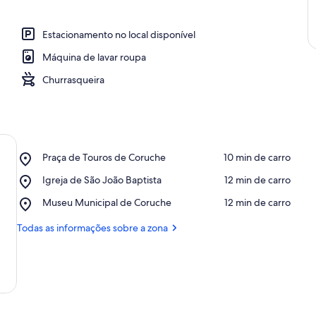
Estacionamento no local disponível
Máquina de lavar roupa
Churrasqueira
Place,
Praça de Touros de Coruche
‪10 min de carro‬
Praça
Place,
Igreja de São João Baptista
‪12 min de carro‬
de
Igreja
Touros
Place,
Museu Municipal de Coruche
‪12 min de carro‬
de
de
Museu
São
Coruche
Municipal
Todas as informações sobre a zona
João
de
Baptista
Coruche