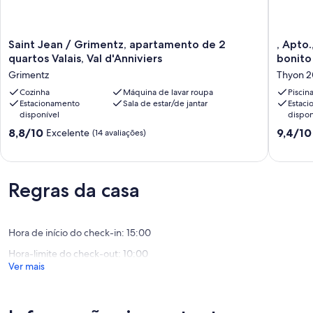
Saint
,
Saint Jean / Grimentz, apartamento de 2
, Apto
Jean
Apto.,
quartos Valais, Val d'Anniviers
bonito
/
Maravil
Grimentz
Thyon 
Grimentz,
vistas
apartamento
Cozinha
Máquina de lavar roupa
panorâm
Piscin
Estacionamento
Sala de estar/de jantar
Estac
de
quieto
disponível
dispon
2
bonito
quartos
em
Pontuação
Pontuaç
8,8/10
9,4/10
Excelente
(14 avaliações)
Valais,
área
de
de
Val
de
8.8
9.4
d'Anniviers
esqui
de
de
Grimentz
de
um
um
Regras da casa
4
máximo
máximo
Vales
de
de
Thyon
10,
10,
2000
Excelente,
Excecion
Hora de início do check-in: 15:00
(14
(16
Hora-limite do check-out: 10:00
avaliações)
avaliaçõ
Ver mais