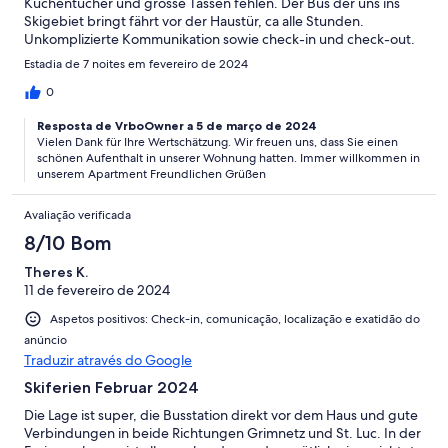
Küchentücher und grosse Tassen fehlen. Der Bus der uns ins
Skigebiet bringt fährt vor der Haustür, ca alle Stunden.
Unkomplizierte Kommunikation sowie check-in und check-out.
Wir kommen gerne wieder!
Estadia de 7 noites em fevereiro de 2024
0
Resposta de VrboOwner a 5 de março de 2024
Vielen Dank für Ihre Wertschätzung. Wir freuen uns, dass Sie einen
schönen Aufenthalt in unserer Wohnung hatten. Immer willkommen in
unserem Apartment Freundlichen Grüßen
Avaliação verificada
8/10 Bom
Theres K.
11 de fevereiro de 2024
Aspetos positivos: Check-in, comunicação, localização e exatidão do
anúncio
Traduzir através do Google
Skiferien Februar 2024
Die Lage ist super, die Busstation direkt vor dem Haus und gute
Verbindungen in beide Richtungen Grimnetz und St. Luc. In der