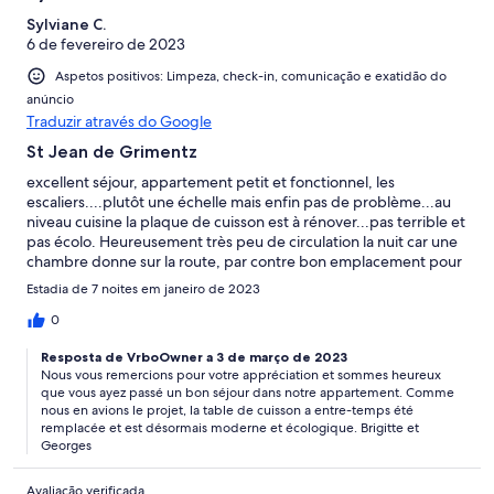
Sylviane C.
6 de fevereiro de 2023
Aspetos positivos: Limpeza, check-in, comunicação e exatidão do
anúncio
Traduzir através do Google
St Jean de Grimentz
excellent séjour, appartement petit et fonctionnel, les
escaliers....plutôt une échelle mais enfin pas de problème...au
niveau cuisine la plaque de cuisson est à rénover...pas terrible et
pas écolo. Heureusement très peu de circulation la nuit car une
chambre donne sur la route, par contre bon emplacement pour
les bus en direction de Grimentz ou St-luc en plus gratuit du
Estadia de 7 noites em janeiro de 2023
15.12 au 15.03. Bonne journée
0
Resposta de VrboOwner a 3 de março de 2023
Nous vous remercions pour votre appréciation et sommes heureux
que vous ayez passé un bon séjour dans notre appartement. Comme
nous en avions le projet, la table de cuisson a entre-temps été
remplacée et est désormais moderne et écologique. Brigitte et
Georges
Avaliação verificada