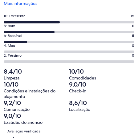
Abre
Mais informações
numa
nova
Pontuação
10: Excelente
12
janela
de
Pontuação
8: Bom
11
10,
de
o
Pontuação
6: Razoável
5
8,
que
de
o
Pontuação
4: Mau
0
significa
6,
que
de
“Excelente”.
o
Pontuação
2: Péssimo
0
significa
4,
12
que
de
“Bom”.
o
de
significa
2,
8,4/10
10/10
11
que
28
“Razoável”.
o
de
significa
Limpeza
Comodidades
avaliações.
5
que
10/10
9,0/10
28
“Mau”.
de
significa
avaliações.
0
Condições e instalações do
Check-in
28
“Péssimo”.
alojamento
de
avaliações.
0
9,2/10
8,6/10
28
de
Comunicação
Localização
avaliações.
28
9,0/10
avaliações.
Exatidão do anúncio
Avaliações
Avaliação verificada