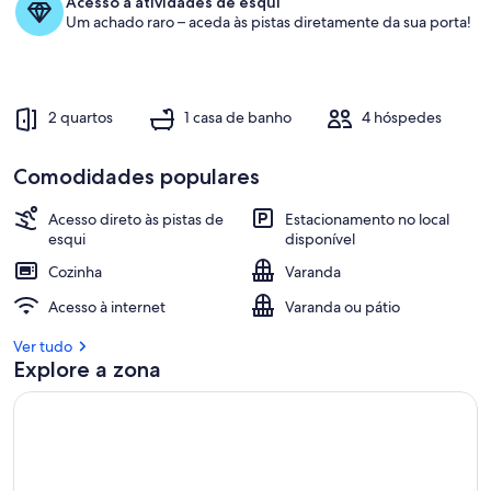
Acesso a atividades de esqui
mágico
Um achado raro – aceda às pistas diretamente da sua porta!
2 quartos
1 casa de banho
4 hóspedes
Comodidades populares
Acesso direto às pistas de
Estacionamento no local
esqui
disponível
Cozinha
Varanda
Acesso à internet
Varanda ou pátio
Ver tudo
Explore a zona