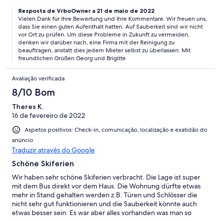
Resposta de VrboOwner a 21 de maio de 2022
Vielen Dank für Ihre Bewertung und Ihre Kommentare. Wir freuen uns,
dass Sie einen guten Aufenthalt hatten. Auf Sauberkeit sind wir nicht
vor Ort zu prüfen. Um diese Probleme in Zukunft zu vermeiden,
denken wir darüber nach, eine Firma mit der Reinigung zu
beauftragen, anstatt dies jedem Mieter selbst zu überlassen. Mit
freundlichen Grüßen Georg und Brigitte
Avaliação verificada
8/10 Bom
Theres K.
16 de fevereiro de 2022
Aspetos positivos: Check-in, comunicação, localização e exatidão do
anúncio
Traduzir através do Google
Schöne Skiferien
Wir haben sehr schöne Skiferien verbracht. Die Lage ist super
mit dem Bus direkt vor dem Haus. Die Wohnung dürfte etwas
mehr in Stand gehalten werden z.B. Türen und Schlösser die
nicht sehr gut funktionieren und die Sauberkeit könnte auch
etwas besser sein. Es war aber alles vorhanden was man so