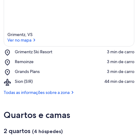
Grimentz, VS
Ver no mapa
Place,
Grimentz Ski Resort
‪3 min de carro‬
Grimentz
Ver no mapa
Place,
Remoinze
‪3 min de carro‬
Ski
Remoinze
Resort
Place,
Grands Plans
‪3 min de carro‬
Grands
Airport,
Sion (SIR)
‪44 min de carro‬
Plans
Sion
(SIR)
Todas as informações sobre a zona
Quartos e camas
2 quartos
(4 hóspedes)