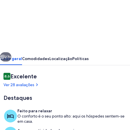
imagens
de
Saint
Jean
/
Grimentz,
erior
Seguinte
apartamento
27+
Visão geral
Comodidades
Localização
Políticas
de
2
Avaliações
Excelente
8,6
8,6 em 10
quartos,
Ver 28 avaliações
Valais,
Destaques
Anniviers,
estação
Feito para relaxar
de
O conforto é o seu ponto alto: aqui os hóspedes sentem-se
Refeições ao ar livre
em casa.
passe