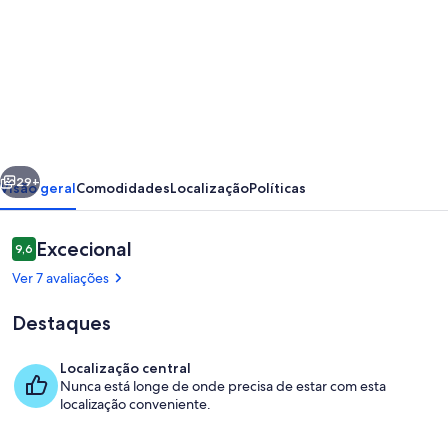
imagens
de
Escape2Fish
-
Purpose
built
erior
Seguinte
fishing
29+
Visão geral
Comodidades
Localização
Políticas
base
for
Avaliações
Excecional
9,6
9,6 em 10
Boats,
Ver 7 avaliações
Crews
Destaques
&
Early
Localização central
Starts
Nunca está longe de onde precisa de estar com esta
Refeições ao ar livre
localização conveniente.