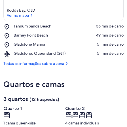
Rodds Bay, QLD
Ver no mapa
Place,
Tannum Sands Beach
‪35 min de carro‬
Tannum
Ver no mapa
Place,
Barney Point Beach
‪49 min de carro‬
Sands
Barney
Beach
Place,
Gladstone Marina
‪51 min de carro‬
Point
Gladstone
Beach
Airport,
Gladstone, Queensland (GLT)
‪51 min de carro‬
Marina
Gladstone,
Queensland
Todas as informações sobre a zona
(GLT)
Quartos e camas
3 quartos
(12 hóspedes)
Quarto 1
Quarto 2
1 cama queen-size
4 camas individuais