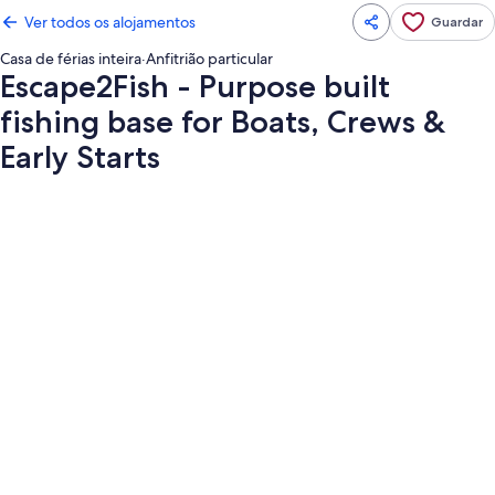
Ver todos os alojamentos
Guardar
Casa de férias inteira
·
Anfitrião particular
Escape2Fish - Purpose built
fishing base for Boats, Crews &
Early Starts
Galeria
de