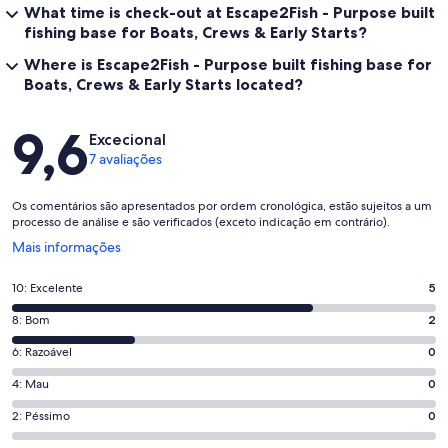
What time is check-out at Escape2Fish - Purpose built
fishing base for Boats, Crews & Early Starts?
Where is Escape2Fish - Purpose built fishing base for
Boats, Crews & Early Starts located?
Avaliações
9,6
Excecional
7 avaliações
Os comentários são apresentados por ordem cronológica, estão sujeitos a um
processo de análise e são verificados (exceto indicação em contrário).
Abre
Mais informações
numa
nova
Pontuação
10: Excelente
5
janela
de
Pontuação
8: Bom
2
10,
de
o
Pontuação
6: Razoável
0
8,
que
de
o
Pontuação
4: Mau
0
significa
6,
que
de
“Excelente”.
o
Pontuação
2: Péssimo
0
significa
4,
5
que
de
“Bom”.