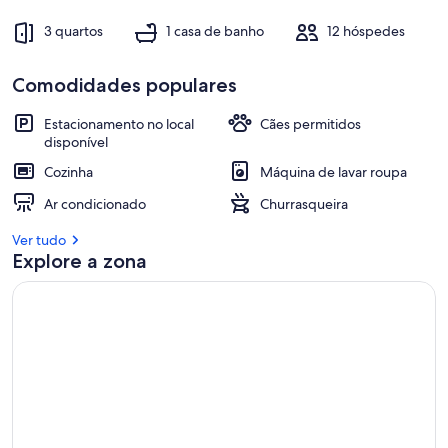
3 quartos
1 casa de banho
12 hóspedes
Comodidades populares
Estacionamento no local
Cães permitidos
disponível
Cozinha
Máquina de lavar roupa
Ar condicionado
Churrasqueira
Ver tudo
Explore a zona