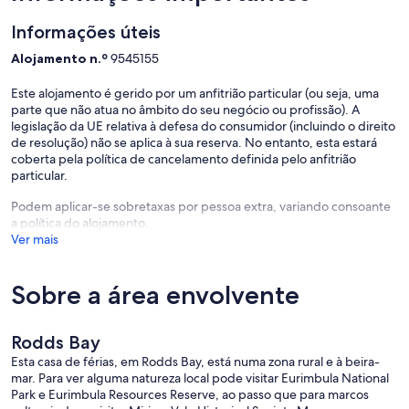
1 bathroom with hot shower, bath. toilet, hair dryer
Informações úteis
Laundry with washing machine, sink, plenty of drying space for wet
gear
Alojamento n.º
9545155
Climate & Comfort:
Este alojamento é gerido por um anfitrião particular (ou seja, uma
Air conditioning throughout
parte que não atua no âmbito do seu negócio ou profissão). A
High ceilings (3m+) for airflow and cooling
legislação da UE relativa à defesa do consumidor (incluindo o direito
Ceiling fans in all bedrooms
de resolução) não se aplica à sua reserva. No entanto, esta estará
Solar power system
coberta pela política de cancelamento definida pelo anfitrião
Wi-Fi (250+ Mbps, good for 3–5 people or up to 10 devices)
particular.
Netflix
Podem aplicar-se sobretaxas por pessoa extra, variando consoante
Location:
a política do alojamento.
Rodds Bay, Turkey Beach, QLD
Ver mais
Northern & Eastern decks accessed via French doors
Situated on 5 acres (2.2 hectares) with water and mountain views
150m off the road, 20m above the road — private and peaceful
Sobre a área envolvente
Birdwatching haven (native birds, planted natives, nesting logs)
What Makes This Different
Rodds Bay
Unlike most coastal fishing spots, Rodds Harbour has no coastal bar
to cross. That means 24/7 deepwater access regardless of swell or
Esta casa de férias, em Rodds Bay, está numa zona rural e à beira-
tide. You're not locked to launch windows.
mar. Para ver alguma natureza local pode visitar Eurimbula National
The property is set up for utility, not luxury. The deck has beer
Park e Eurimbula Resources Reserve, ao passo que para marcos
stains. The fridge is for bait. The freezer is for your catch. If you