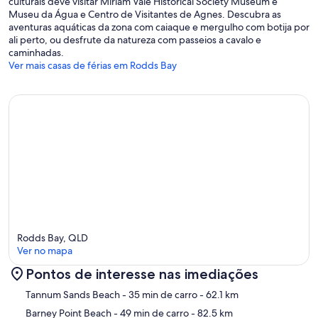
culturais deve visitar Miriam Vale Historical Society Museum e
need Instagram-worthy decor, this isn't your spot. If you need
Museu da Água e Centro de Visitantes de Agnes. Descubra as
function, space, and fishing access — you're home.
aventuras aquáticas da zona com caiaque e mergulho com botija por
Honest Disclaimers
ali perto, ou desfrute da natureza com passeios a cavalo e
caminhadas.
This is a fishing base, not a boutique stay
Ver mais casas de férias em Rodds Bay
The property prioritizes space and function over aesthetics
Pets welcome (dogs only, limit 2 total) — NO PETS INSIDE, welcome
on 80m² communal deck
Turkey Beach is rural — nearest major groceries in Miriam Vale (43
min) or Gladstone (51 min)
Turkey Beach One Stop Shop stocks fuel, bait, drinks, bread, limited
groceries, fishing tackle
No lift access (house is elevated Queenslander style, accessed via
stairs)
Rodds Bay, QLD
Ver no mapa
Pontos de interesse nas imediações
Mapa
Tannum Sands Beach
- 35 min de carro
- 62.1 km
Barney Point Beach
- 49 min de carro
- 82.5 km