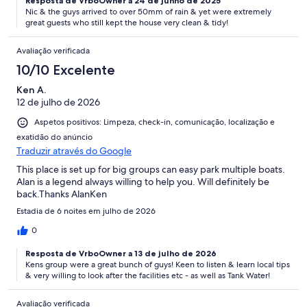
Resposta de VrboOwner a 24 de junho de 2025
Nic & the guys arrived to over 50mm of rain & yet were extremely
great guests who still kept the house very clean & tidy!
Avaliação verificada
10/10 Excelente
Ken A.
12 de julho de 2026
Aspetos positivos: Limpeza, check-in, comunicação, localização e
exatidão do anúncio
Traduzir através do Google
This place is set up for big groups can easy park multiple boats.
Alan is a legend always willing to help you. Will definitely be
back.Thanks AlanKen
Estadia de 6 noites em julho de 2026
0
Resposta de VrboOwner a 13 de julho de 2026
Kens group were a great bunch of guys! Keen to listen & learn local tips
& very willing to look after the facilities etc - as well as Tank Water!
Avaliação verificada