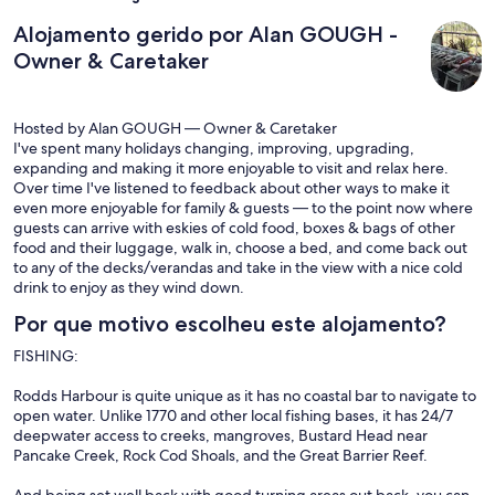
Alojamento gerido por Alan GOUGH -
Owner & Caretaker
Hosted by Alan GOUGH — Owner & Caretaker
I've spent many holidays changing, improving, upgrading,
expanding and making it more enjoyable to visit and relax here.
Over time I've listened to feedback about other ways to make it
even more enjoyable for family & guests — to the point now where
guests can arrive with eskies of cold food, boxes & bags of other
food and their luggage, walk in, choose a bed, and come back out
to any of the decks/verandas and take in the view with a nice cold
drink to enjoy as they wind down.
Por que motivo escolheu este alojamento?
FISHING:
Rodds Harbour is quite unique as it has no coastal bar to navigate to
open water. Unlike 1770 and other local fishing bases, it has 24/7
deepwater access to creeks, mangroves, Bustard Head near
Pancake Creek, Rock Cod Shoals, and the Great Barrier Reef.