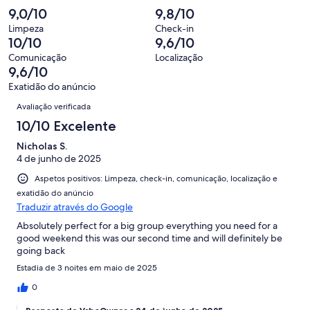
o
de
significa
2,
9,0/10
9,8/10
2
que
7
“Razoável”.
o
de
significa
Limpeza
Check-in
avaliações.
0
que
10/10
9,6/10
7
“Mau”.
de
significa
avaliações.
0
Comunicação
Localização
7
“Péssimo”.
9,6/10
de
avaliações.
0
7
Exatidão do anúncio
de
Avaliações
avaliações.
Avaliação verificada
7
avaliações.
10/10 Excelente
Nicholas S.
4 de junho de 2025
Aspetos positivos: Limpeza, check-in, comunicação, localização e
exatidão do anúncio
Traduzir através do Google
Absolutely perfect for a big group everything you need for a
good weekend this was our second time and will definitely be
going back
Estadia de 3 noites em maio de 2025
0