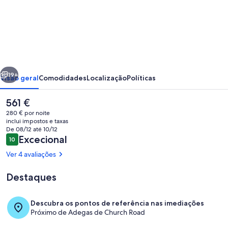
de
Relax
amongst
the
vines
erior
Seguinte
at
19+
Visão geral
Comodidades
Localização
Políticas
the
O
561 €
iconic
preço
280 € por noite
Mission
atual
inclui impostos e taxas
é
De 08/12 até 10/12
Estate
561 €
Avaliações
Excecional
10
10 em 10
Winery
Ver 4 avaliações
Destaques
Interior
Descubra os pontos de referência nas imediações
Próximo de Adegas de Church Road