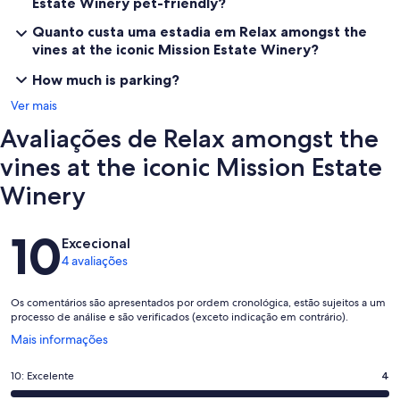
Estate Winery pet-friendly?
Quanto custa uma estadia em Relax amongst the
vines at the iconic Mission Estate Winery?
How much is parking?
Ver mais
Avaliações de Relax amongst the
vines at the iconic Mission Estate
Winery
Avaliações
10
Excecional
4 avaliações
Os comentários são apresentados por ordem cronológica, estão sujeitos a um
processo de análise e são verificados (exceto indicação em contrário).
Abre
Mais informações
numa
nova
Pontuação
10: Excelente
4
janela
de