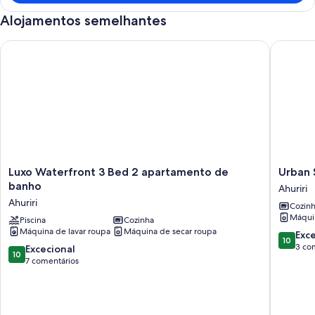
Alojamentos semelhantes
Luxo Waterfront 3 Bed 2 apartamento de banho
Urban St
Luxo
Urban
Luxo Waterfront 3 Bed 2 apartamento de
Urban 
Waterfront
Stellar
banho
Ahuriri
3
-
Ahuriri
Cozin
Bed
Hawkes
Máquin
2
Piscina
Cozinha
Bay
Máquina de lavar roupa
Máquina de secar roupa
apartamento
Holiday
Pontuaç
Exc
10
de
Home
de
3 co
Pontuação
Excecional
10
banho
Ahuriri
10.0
de
7 comentários
Ahuriri
de
10.0
um
de
máximo
um
de
máximo