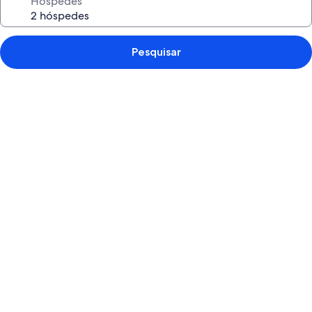
Hóspedes
Pesquisar
Galeria
de
imagens