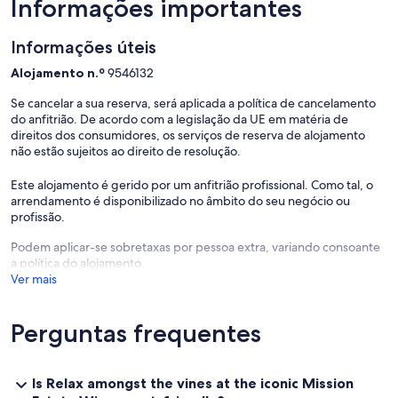
Informações importantes
Only 10 minutes drive to Napier CBD and airport.
Informações úteis
THE NUMBER OF PEOPLE OCCUPYING THE FARMHOUSE IS,
Alojamento n.º
9546132
UNDER NO CIRCUMSTANCES, TO EXCEED THE NUMBER OF
PEOPLE SHOWN ON THE BOOKING CONFIRMATION UNLESS
Se cancelar a sua reserva, será aplicada a política de cancelamento
PRIOR ARRANGEMENTS HAVE BEEN MADE DIRECTLY WITH THE
do anfitrião. De acordo com a legislação da UE em matéria de
MISSION ESTATE. PLEASE NOTE THIS IS NOT A FUNCTION OR
direitos dos consumidores, os serviços de reserva de alojamento
PARTY VENUE.
não estão sujeitos ao direito de resolução.
Este alojamento é gerido por um anfitrião profissional. Como tal, o
arrendamento é disponibilizado no âmbito do seu negócio ou
profissão.
Podem aplicar-se sobretaxas por pessoa extra, variando consoante
a política do alojamento.
Ver mais
Perguntas frequentes
Is Relax amongst the vines at the iconic Mission