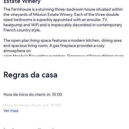
Estate Winery
The Farmhouse is a stunning three-bedroom house situated within
the vineyards of Mission Estate Winery. Each of the three double
sized bedrooms is superbly appointed with an ensuite, TV,
heatpump and WiFi and is impeccably decorated in contemporary
French country style.
The open plan living space features a modern kitchen, dining area
and spacious living room. A gas fireplace provides a cosy
atmosphere on
crisp Hawke's Bay winter evenings. Generous al fresco dining areas
lead out into the landscaped gardens and to the spa pool that is
available for your exclusive use.
Peaceful location in beautiful surroundings
Regras da casa
Complimentary bottle of sparkling wine, Mission Fete, on arrival.
Only a five minute stroll to Mission Estate's Cellar Door and
Restaurant.
Hora de início do check-in: 15:00
We respect your privacy and will leave you undisturbed during your
stay. We do not provide a daily housekeeping service. The
Hora-limite do check-out: 10:00
farmhouse receives a full service once a week during your stay. This
Ver mais
includes the changing of sheets and towels, removal of rubbish and
the house cleaned. Weekly servicing provides minimal disturbance
for guests and has less impact on the environment.