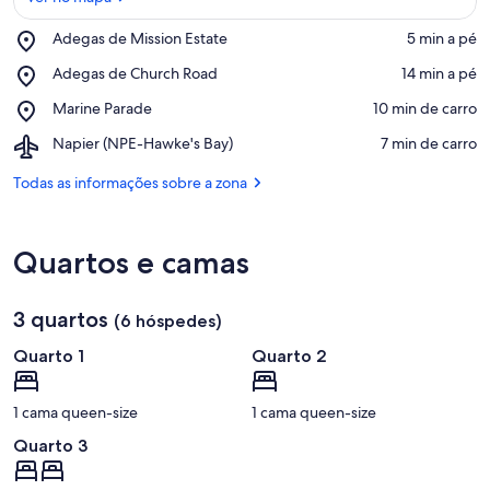
Place,
Adegas de Mission Estate
‪5 min a pé‬
Adegas
Ver no mapa
Place,
Adegas de Church Road
‪14 min a pé‬
de
Adegas
Mission
Place,
Marine Parade
‪10 min de carro‬
de
Estate
Marine
Church
Airport,
Napier (NPE-Hawke's Bay)
‪7 min de carro‬
Parade
Road
Napier
(NPE-
Todas as informações sobre a zona
Hawke's
Bay)
Quartos e camas
3 quartos
(6 hóspedes)
Quarto 1
Quarto 2
1 cama queen-size
1 cama queen-size
Quarto 3