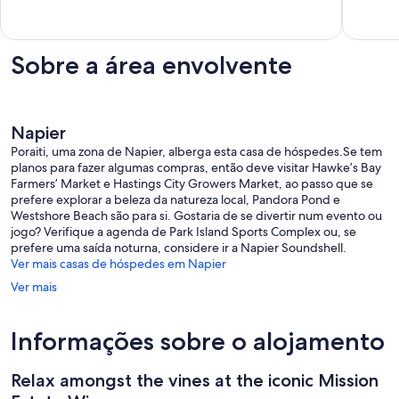
10,
de
Excecion
10,
3
Excecional,
Sobre a área envolvente
comentá
7
comentários
Napier
Poraiti, uma zona de Napier, alberga esta casa de hóspedes.Se tem
planos para fazer algumas compras, então deve visitar Hawke’s Bay
Farmers’ Market e Hastings City Growers Market, ao passo que se
prefere explorar a beleza da natureza local, Pandora Pond e
Westshore Beach são para si. Gostaria de se divertir num evento ou
jogo? Verifique a agenda de Park Island Sports Complex ou, se
prefere uma saída noturna, considere ir a Napier Soundshell.
Ver mais casas de hóspedes em Napier
Ver mais
Informações sobre o alojamento
Relax amongst the vines at the iconic Mission