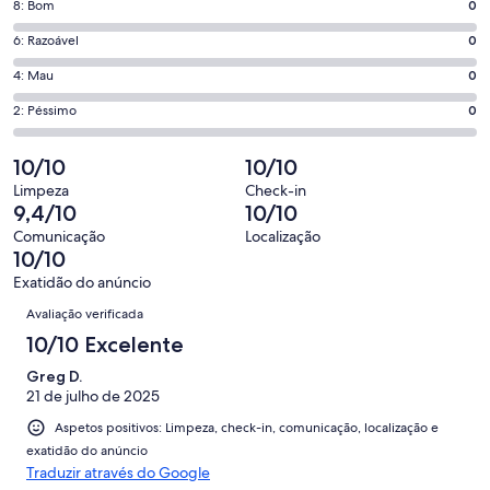
Pontuação
8: Bom
0
10,
de
o
Pontuação
6: Razoável
0
8,
que
de
o
Pontuação
4: Mau
0
significa
6,
que
de
“Excelente”.
o
Pontuação
2: Péssimo
0
significa
4,
4
que
de
“Bom”.
o
de
significa
2,
10/10
10/10
0
que
4
“Razoável”.
o
de
significa
Limpeza
Check-in
avaliações.
0
que
9,4/10
10/10
4
“Mau”.
de
significa
avaliações.
0
Comunicação
Localização
4
“Péssimo”.
10/10
de
avaliações.
0
4
Exatidão do anúncio
de
Avaliações
avaliações.
Avaliação verificada
4
avaliações.
10/10 Excelente
Greg D.
21 de julho de 2025
Aspetos positivos: Limpeza, check-in, comunicação, localização e
exatidão do anúncio
Traduzir através do Google