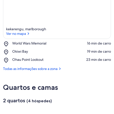
a
l
i
a
ç
õ
e
kekerengu, marlborough
s
Ver no mapa
d
Place,
World Wars Memorial
‪16 min de carro‬
e
World
Ver no mapa
Place,
Okiwi Bay
‪19 min de carro‬
Wars
Okiwi
h
Memorial
Place,
Ohau Point Lookout
‪23 min de carro‬
Bay
ó
Ohau
s
Point
Todas as informações sobre a zona
p
Lookout
e
d
e
Quartos e camas
s
n
2 quartos
(4 hóspedes)
e
s
t