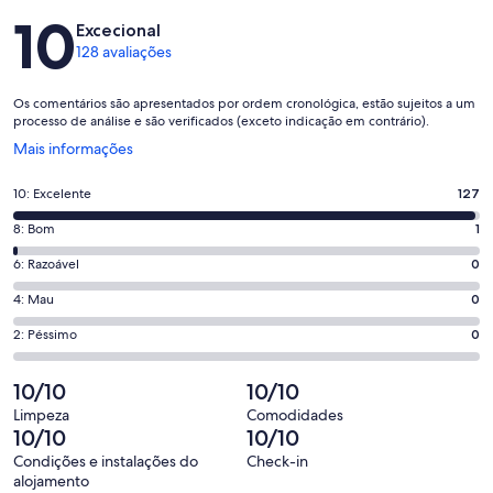
Avaliações
10
Excecional
128 avaliações
Os comentários são apresentados por ordem cronológica, estão sujeitos a um
processo de análise e são verificados (exceto indicação em contrário).
Abre
Mais informações
numa
nova
Pontuação
10: Excelente
127
janela
de
Pontuação
8: Bom
1
10,
de
o
Pontuação
6: Razoável
0
8,
que
de
o
Pontuação
4: Mau
0
significa
6,
que
de
“Excelente”.
o
Pontuação
2: Péssimo
0
significa
4,
127
que
de
“Bom”.
o
de
significa
2,
10/10
10/10
1
que
128
“Razoável”.
o
de
significa
Limpeza
Comodidades
avaliações.
0
que
10/10
10/10
128
“Mau”.
de
significa
avaliações.
0
Condições e instalações do
Check-in
128
“Péssimo”.
alojamento
de