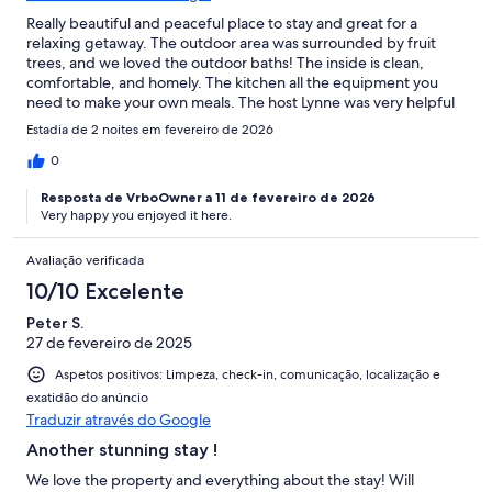
Really beautiful and peaceful place to stay and great for a
relaxing getaway. The outdoor area was surrounded by fruit
trees, and we loved the outdoor baths! The inside is clean,
comfortable, and homely. The kitchen all the equipment you
need to make your own meals. The host Lynne was very helpful
and easy to contact. Thanks so much! We would love to come
Estadia de 2 noites em fevereiro de 2026
back again with our dog next time!!
0
Resposta de VrboOwner a 11 de fevereiro de 2026
Very happy you enjoyed it here.
Avaliação verificada
10/10 Excelente
Peter S.
27 de fevereiro de 2025
Aspetos positivos: Limpeza, check-in, comunicação, localização e
exatidão do anúncio
Traduzir através do Google
Another stunning stay !
We love the property and everything about the stay! Will