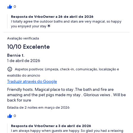
0
Resposta de VrboOwner a 26 de abril de 2026
I totally agree the outdoor baths and stars are very magical, so happy
you enjoyed your stay 🌟
Avaliação verificada
10/10 Excelente
Bernie t.
1 de abril de 2026
Aspetos positivos: Limpeza, check-in, comunicação, localização e
exatidão do anúncio
Traduzir através do Google
Friendly hosts. Magical place to stay .The bath and fire are
amazing and the pet pigs made my stay . Glorious veiws . Will be
back for sure
Estadia de 2 noites em março de 2026
0
Resposta de VrboOwner a 3 de abril de 2026
I am always happy when guests are happy. So glad you had a relaxing