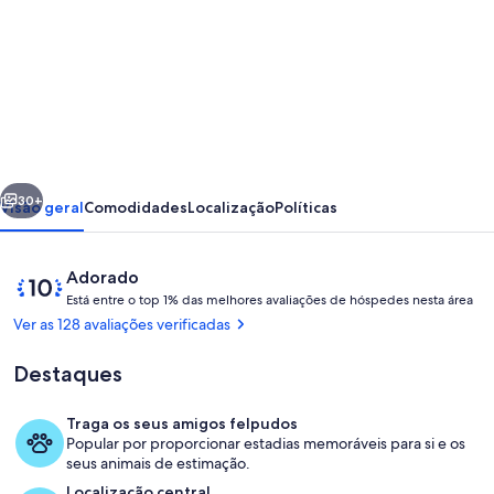
imagens
de
Bespoke
Cottage,
outdoor
baths,
erior
Seguinte
wine
30+
Visão geral
Comodidades
Localização
Políticas
tasting,
pet
Avaliações
Pontuação
Adorado
friendly
E
de
Está entre o top 1% das melhores avaliações de hóspedes nesta área
s
10
Ver as 128 avaliações verificadas
in
t
de
á
Sleepers
um
Destaques
máximo
Vineyard
e
de
n
Traga os seus amigos felpudos
t
10,
Terraço/pátio interior
Popular por proporcionar estadias memoráveis para si e os
r
Adorado
seus animais de estimação.
e
pelos
Localização central