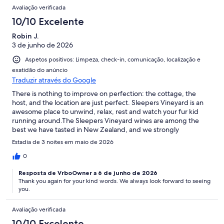
Avaliação verificada
10/10 Excelente
Robin J.
3 de junho de 2026
Aspetos positivos: Limpeza, check-in, comunicação, localização e
exatidão do anúncio
Traduzir através do Google
There is nothing to improve on perfection: the cottage, the
host, and the location are just perfect. Sleepers Vineyard is an
awesome place to unwind, relax, rest and watch your fur kid
running around.The Sleepers Vineyard wines are among the
best we have tasted in New Zealand, and we strongly
recommend buying a few bottles to enjoy after you have left
Estadia de 3 noites em maio de 2026
Sleepers Vineyard. We will definitely be back for another stay.
0
Resposta de VrboOwner a 6 de junho de 2026
Thank you again for your kind words. We always look forward to seeing
you.
Avaliação verificada
10/10 Excelente