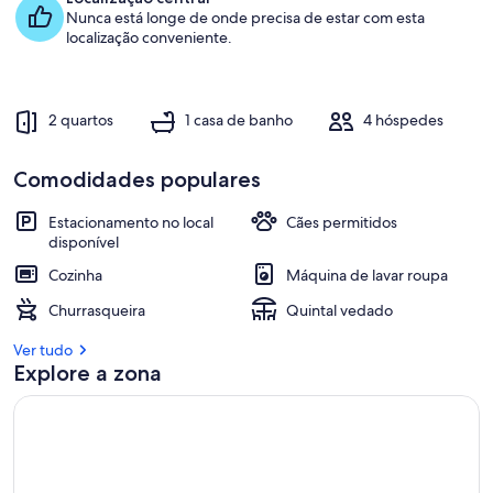
hóspedes
Nunca está longe de onde precisa de estar com esta
o
localização conveniente.
t
o
p
2 quartos
1 casa de banho
4 hóspedes
1
%
Comodidades populares
d
a
Estacionamento no local
Cães permitidos
s
disponível
Cozinha
Máquina de lavar roupa
m
e
Churrasqueira
Quintal vedado
l
h
Ver tudo
o
Explore a zona
r
e
s
a
v