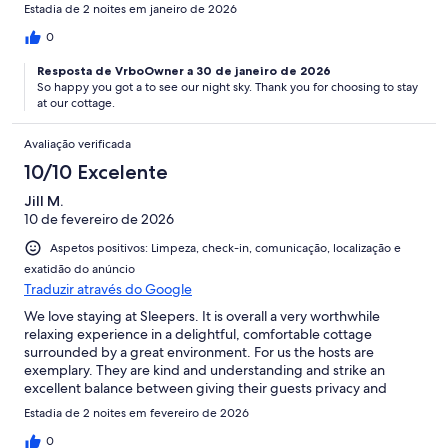
Estadia de 2 noites em janeiro de 2026
0
Resposta de VrboOwner a 30 de janeiro de 2026
So happy you got a to see our night sky. Thank you for choosing to stay
at our cottage.
Avaliação verificada
10/10 Excelente
Jill M.
10 de fevereiro de 2026
Aspetos positivos: Limpeza, check-in, comunicação, localização e
exatidão do anúncio
Traduzir através do Google
We love staying at Sleepers. It is overall a very worthwhile
relaxing experience in a delightful, comfortable cottage
surrounded by a great environment. For us the hosts are
exemplary. They are kind and understanding and strike an
excellent balance between giving their guests privacy and
being aware of their needs.
Estadia de 2 noites em fevereiro de 2026
0