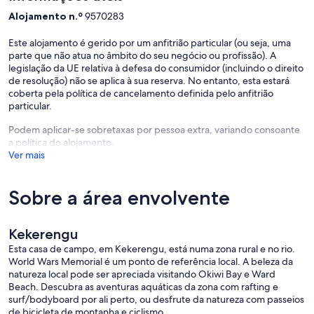
Alojamento n.º
9570283
Este alojamento é gerido por um anfitrião particular (ou seja, uma
parte que não atua no âmbito do seu negócio ou profissão). A
legislação da UE relativa à defesa do consumidor (incluindo o direito
de resolução) não se aplica à sua reserva. No entanto, esta estará
coberta pela política de cancelamento definida pelo anfitrião
particular.
Podem aplicar-se sobretaxas por pessoa extra, variando consoante
a política do alojamento.
Ver mais
Sobre a área envolvente
Kekerengu
Esta casa de campo, em Kekerengu, está numa zona rural e no rio.
World Wars Memorial é um ponto de referência local. A beleza da
natureza local pode ser apreciada visitando Okiwi Bay e Ward
Beach. Descubra as aventuras aquáticas da zona com rafting e
surf/bodyboard por ali perto, ou desfrute da natureza com passeios
de bicicleta de montanha e ciclismo.