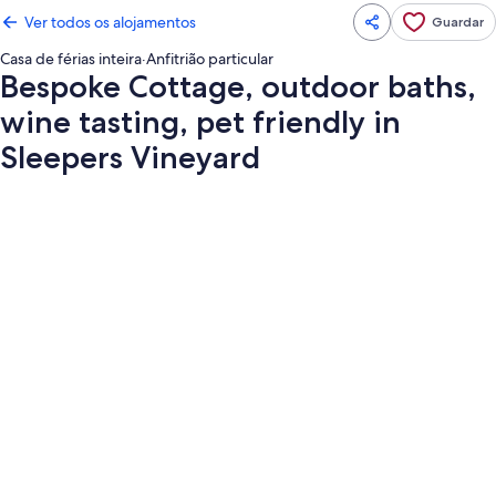
Ver todos os alojamentos
Guardar
Casa de férias inteira
·
Anfitrião particular
Bespoke Cottage, outdoor baths,
wine tasting, pet friendly in
Sleepers Vineyard
Galeria
de