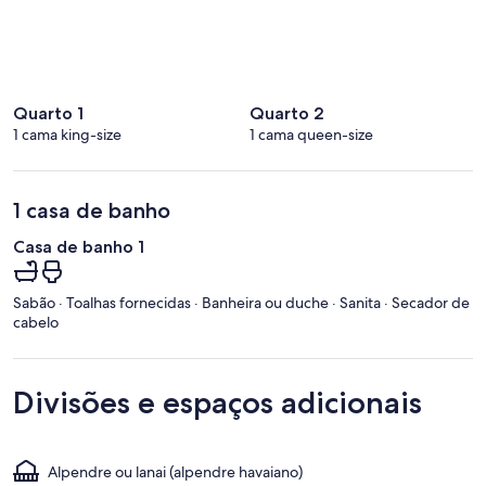
a
á
r
e
a
Quarto 1
Quarto 2
1 cama king-size
1 cama queen-size
1 casa de banho
Casa de banho 1
Sabão · Toalhas fornecidas · Banheira ou duche · Sanita · Secador de
cabelo
Divisões e espaços adicionais
Alpendre ou lanai (alpendre havaiano)