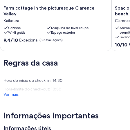
Farm
Spaciou
Farm cottage in the picturesque Clarence
Spacio
cottage
Lodge
Valley
beach.
in
,Seavie
Kaikoura
Clarenc
the
minutes
picturesque
Cozinha
Máquina de lavar roupa
from
Animai
Wi-fi grátis
Espaço exterior
permit
Clarence
beach.
Lavand
Valley
Clarenc
Pontuação
9,4/10
Excecional
(39 avaliações)
Kaikoura
Pontuaç
10/10
de
de
9.4
10.0
de
de
um
Regras da casa
um
máximo
máximo
de
de
10,
Hora de início do check-in: 14:30
10,
Excecional,
Excecion
(39
Hora-limite do check-out: 10:30
(2
avaliações)
Ver mais
avaliaçõ
Informações importantes
Informações úteis