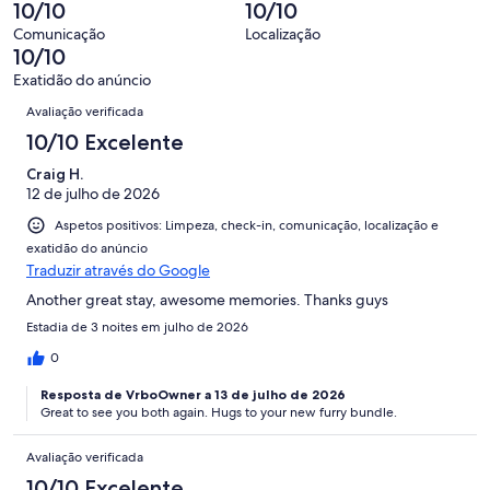
avaliações.
0
10/10
10/10
128
de
Comunicação
Localização
avaliações.
128
10/10
avaliações.
Exatidão do anúncio
Avaliações
Avaliação verificada
10/10 Excelente
Craig H.
12 de julho de 2026
Aspetos positivos: Limpeza, check-in, comunicação, localização e
exatidão do anúncio
Traduzir através do Google
Another great stay, awesome memories. Thanks guys
Estadia de 3 noites em julho de 2026
0
Resposta de VrboOwner a 13 de julho de 2026
Great to see you both again. Hugs to your new furry bundle.
Avaliação verificada
10/10 Excelente