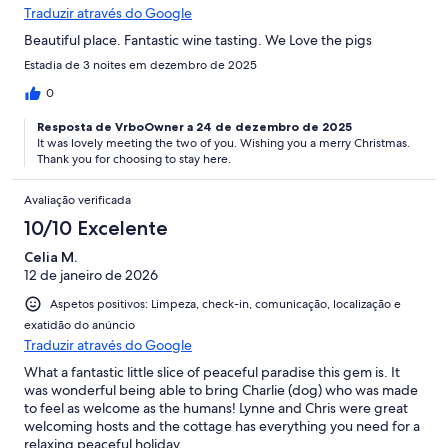
Traduzir através do Google
Beautiful place. Fantastic wine tasting. We Love the pigs
Estadia de 3 noites em dezembro de 2025
0
Resposta de VrboOwner a 24 de dezembro de 2025
It was lovely meeting the two of you. Wishing you a merry Christmas.
Thank you for choosing to stay here.
Avaliação verificada
10/10 Excelente
Celia M.
12 de janeiro de 2026
Aspetos positivos: Limpeza, check-in, comunicação, localização e
exatidão do anúncio
Traduzir através do Google
What a fantastic little slice of peaceful paradise this gem is. It
was wonderful being able to bring Charlie (dog) who was made
to feel as welcome as the humans! Lynne and Chris were great
welcoming hosts and the cottage has everything you need for a
relaxing peaceful holiday.