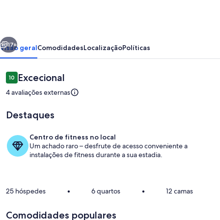
Exclusiva
em
Pedra
erior
Seguinte
Azul!
17+
Visão geral
Comodidades
Localização
Políticas
Avaliações
Excecional
10
10 em 10
4 avaliações externas
Destaques
Centro de fitness no local
Um achado raro – desfrute de acesso conveniente a
Piscina
instalações de fitness durante a sua estadia.
25 hóspedes
•
6 quartos
•
12 camas
Comodidades populares