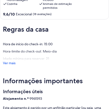
Venda
Cozinha
Animais de estimação
Nova
permitidos
Do
Pontuação
9,6/10
Excecional
Imigrante
(18 avaliações)
de
9.6
de
Regras da casa
um
máximo
de
Hora de início do check-in: 15:00
10,
Excecional,
Hora-limite do check-out: Meio-dia
(18
avaliações)
Idade mínima para reservar: 21
Ver mais
Informações importantes
Informações úteis
Alojamento n.º
9961593
Este alojamento é gerido por um anfitrião particular (ou seja, uma