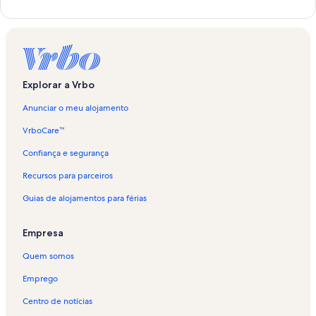
e
p
r
e
l
r
i
l
g
i
a
g
Explorar a Vrbo
ç
a
ã
ç
Anunciar o meu alojamento
o
ã
p
o
VrboCare™
a
p
d
a
Confiança e segurança
r
d
Recursos para parceiros
ã
r
o
ã
Guias de alojamentos para férias
p
o
a
p
r
a
Empresa
a
r
A
a
Quem somos
l
A
o
l
Emprego
j
o
Centro de notícias
a
j