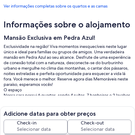
Ver informações completas sobre os quartos e as camas
Informações sobre o alojamento
Mansão Exclusiva em Pedra Azul!
Exclusividade na região! Viva momentos inesquecíveis neste lugar
único e ideal para famílias ou grupos de amigos. Uma verdadeira
mansão em Pedra Azul ao seu alcance. Desfrute de uma experiência
de conexão total com a natureza, desconecte-se do burburinho
urbano e mergulhe no clima das montanhas, o cantar dos pássaros,
noites estreladas e perfeita oportunidade para esquecer a vida lá
fora. Você merece o melhor. Reserve agora dias Memoráveis neste
paraíso, esperamos vocês!
O espaço
Nossa casa possui 6 quartos, sendo 4 suítes, 7 banheiros e 2 lavabos,
cozinha equipada, sala íntima com lareira e sala de jantar ampla.
Temos acessibilidade para carro em área privativa. Área gourmet
completa e equipada com churrasqueira, fogão, geladeira, Wi-Fi, tv
Adicione datas para obter preços
a cabo, área de serviço com lavadora e secadora de roupas, além de
uma piscina aquecida, fireplace e academia totalmente equipada.
Check-in
Check-out
Temos uma área externa incrível com minigolfe, futmesa, balanços,
caixa de areia, brinquedoteca com sofá cama e banheiro amplo,