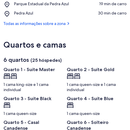
Ver no mapa
Place,
Parque Estadual da Pedra Azul
‪19 min de carro‬
Pedra
Parque
Azul
Place,
Pedra Azul
‪30 min de carro‬
Estadual
Pedra
da
Azul
Todas as informações sobre a zona
Pedra
Azul
Quartos e camas
6 quartos
(25 hóspedes)
Quarto 1 - Suíte Master
Quarto 2 - Suíte Gold
1 cama king-size e 1 cama
1 cama queen-size e 1 cama
individual
individual
Quarto 3 - Suíte Black
Quarto 4 - Suíte Blue
1 cama queen-size
1 cama queen-size
Quarto 5 - Casal
Quarto 6 - Solteiro
Canadense
Canadense