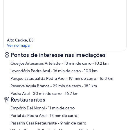
Alto Caxixe, ES
Ver no mapa
Pontos de interesse nas imediações
Mapa
Queijos Artesanais Artelatte
- 13 min de carro
- 10.2 km
Lavandário Pedra Azul
- 16 min de carro
- 10.9 km
Parque Estadual da Pedra Azul
- 19 min de carro
- 16.3 km
Reserva Águia Branca
- 22 min de carro
- 18.1 km
Pedra Azul
- 30 min de carro
- 16.7 km
Restaurantes
‪Empório Dei Nonni - ‬11 min de carro
‪Portal da Pedra Azul - ‬13 min de carro
‪Passarin Casa Restaurante - ‬9 min de carro