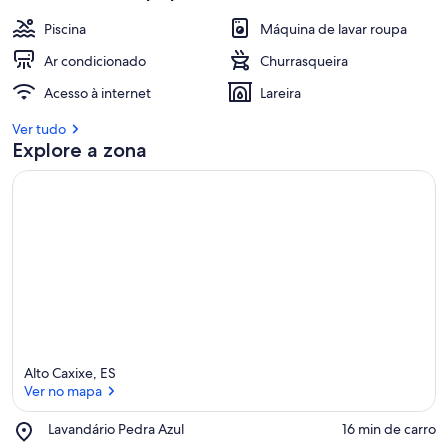
Piscina
Máquina de lavar roupa
Ar condicionado
Churrasqueira
Acesso à internet
Lareira
Ver tudo
Explore a zona
Alto Caxixe, ES
Ver no mapa
Place,
Lavandário Pedra Azul
‪16 min de carro‬
Lavandário