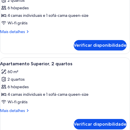
de
2 quartos
Near
Villa
Beach
6 hóspedes
Superior,
4 camas individuais e 1 sofá-cama queen-size
2
Wi-fi grátis
quartos,
Mais
Mais detalhes
vista
informações
para
sobre
Verificar disponibilidade
o
este
quarto:
mar
Villa
Ver
Uma casa com um pátio de pedra, uma á
5
Superior,
Apartamento Superior, 2 quartos
todas
2
60 m²
quartos,
as
vista
2 quartos
imagens
para
de
6 hóspedes
o
Apartamento
mar
4 camas individuais e 1 sofá-cama queen-size
Superior,
Wi-fi grátis
2
Mais
Mais detalhes
quartos
informações
sobre
Verificar disponibilidade
este