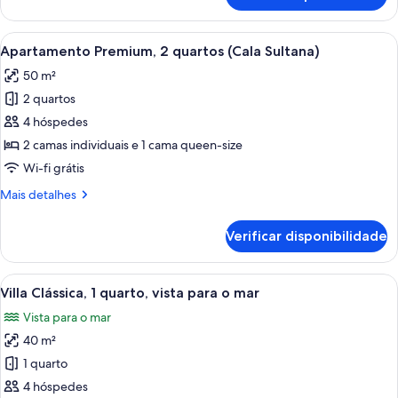
bedrooms
quarto:
-
Casa
Ver
Um deck de madeira com uma mesa red
Swimming
15
Leccia
Apartamento Premium, 2 quartos (Cala Sultana)
todas
pool
or
50 m²
Suera
as
-
2 quartos
imagens
3
de
4 hóspedes
bedrooms
Apartamento
-
2 camas individuais e 1 cama queen-size
Swimming
Premium,
Wi-fi grátis
pool
2
Mais
Mais detalhes
quartos
informações
(Cala
sobre
Verificar disponibilidade
este
Sultana)
quarto:
Apartamento
Ver
Um deck de madeira com mesa e cadeir
9
Premium,
Villa Clássica, 1 quarto, vista para o mar
todas
2
Vista para o mar
quartos
as
(Cala
40 m²
imagens
Sultana)
de
1 quarto
Villa
4 hóspedes