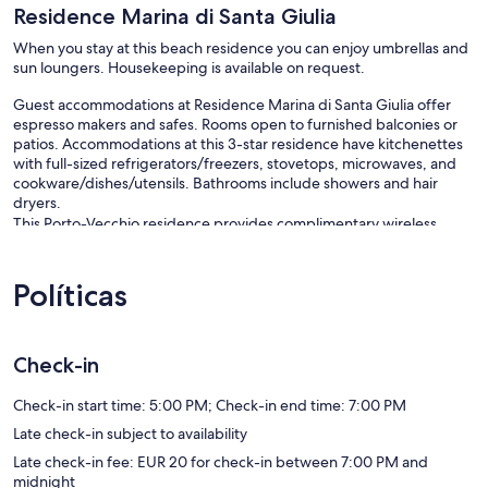
Residence Marina di Santa Giulia
When you stay at this beach residence you can enjoy umbrellas and
sun loungers. Housekeeping is available on request.
Guest accommodations at Residence Marina di Santa Giulia offer
espresso makers and safes. Rooms open to furnished balconies or
patios. Accommodations at this 3-star residence have kitchenettes
with full-sized refrigerators/freezers, stovetops, microwaves, and
cookware/dishes/utensils. Bathrooms include showers and hair
dryers.
This Porto-Vecchio residence provides complimentary wireless
Internet access. 80-cm flat-screen televisions come with digital
channels. Additionally, rooms include irons/ironing boards and
Políticas
blackout drapes/curtains. Housekeeping is provided on request.
As infraestruturas de lazer oferecidas por Esta residência incluem
uma piscina exterior sazonal.
Check-in
As atividades recreativas listadas abaixo estão disponíveis no local
ou nas proximidades; poderão ser aplicadas taxas.
Check-in start time: 5:00 PM; Check-in end time: 7:00 PM
Late check-in subject to availability
Late check-in fee: EUR 20 for check-in between 7:00 PM and
midnight