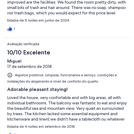
improved are the facilities: We found the room pretty dirty, with
small bits of trash and hair around. There was no soap, shampoo
nor trash bags, which you would expect for this price level.
Estadia de 5 noites em junho de 2024
1
Avaliação verificada
10/10 Excelente
Miguel
17 de setembro de 2018
Aspetos positivos: Limpeza, funcionários e serviço, condições e
instalações do alojamento e nível de conforto do quarto
Adorable pleasant staying!
Loved the house, very confortable and with big areas, all with
individual bathrooms. The balcony was fantastic to eat and enjoy
the beautiful sea and mountain view. Very quiet an surrounded
by trees. The kitchen lacked some essential equipment and
kitchenware and linen( we didn’t have a tablecloth ou whatever
to have our meals...) anyway, loved it!!!
Estadia de 4 noites em setembro de 2018