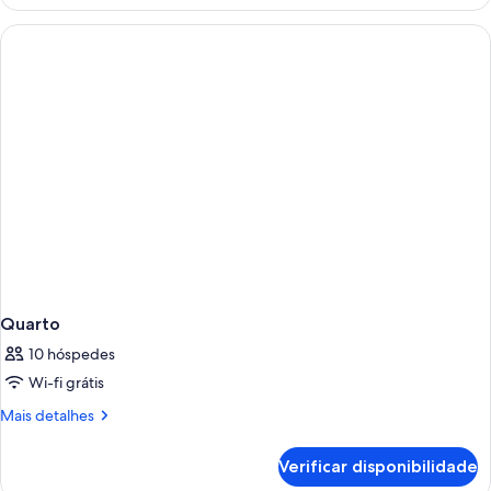
quarto:
Apartamento
Superior,
2
quartos
Quarto
10 hóspedes
Wi-fi grátis
Mais
Mais detalhes
informações
sobre
Verificar disponibilidade
este