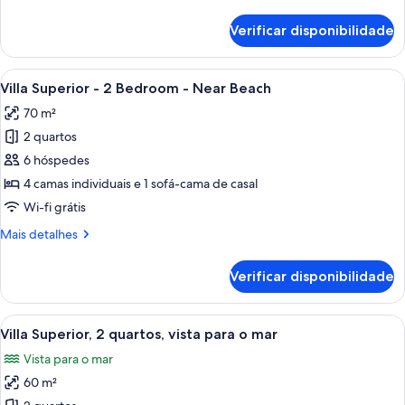
informações
-
sobre
Verificar disponibilidade
near
este
quarto:
the
Casa
Ver
Cozinha moderna com armários brancos
beach
11
Tavera
Villa Superior - 2 Bedroom - Near Beach
todas
-
70 m²
3
as
bedrooms
2 quartos
imagens
-
de
6 hóspedes
near
Villa
the
4 camas individuais e 1 sofá-cama de casal
beach
Superior
Wi-fi grátis
-
Mais
Mais detalhes
2
informações
Bedroom
sobre
Verificar disponibilidade
este
-
quarto:
Near
Villa
Ver
Um jardim com duas mesas e cadeiras,
Beach
10
Superior
Villa Superior, 2 quartos, vista para o mar
todas
-
Vista para o mar
2
as
Bedroom
60 m²
imagens
-