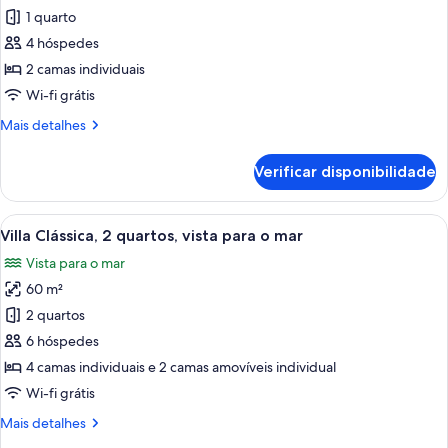
1 quarto
imagens
de
4 hóspedes
Estúdio
2 camas individuais
Wi-fi grátis
Mais
Mais detalhes
informações
sobre
Verificar disponibilidade
este
quarto:
Estúdio
Ver
Uma pérgola de madeira com uma mesa
15
Villa Clássica, 2 quartos, vista para o mar
todas
Vista para o mar
as
60 m²
imagens
de
2 quartos
Villa
6 hóspedes
Clássica,
4 camas individuais e 2 camas amovíveis individual
2
Wi-fi grátis
quartos,
Mais
Mais detalhes
vista
informações