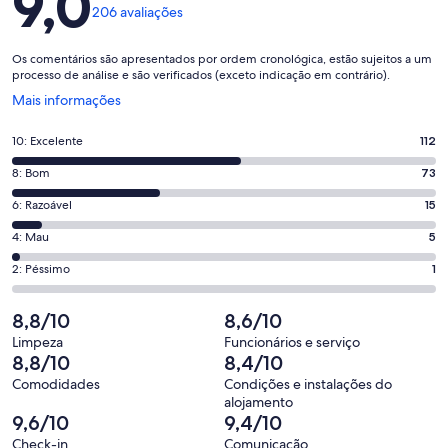
9,0
206 avaliações
Os comentários são apresentados por ordem cronológica, estão sujeitos a um
processo de análise e são verificados (exceto indicação em contrário).
Abre
Mais informações
numa
nova
Pontuação
10: Excelente
112
janela
de
Pontuação
8: Bom
73
10,
de
o
Pontuação
6: Razoável
15
8,
que
de
o
Pontuação
4: Mau
5
significa
6,
que
de
“Excelente”.
o
Pontuação
2: Péssimo
1
significa
4,
112
que
de
“Bom”.
o
de
significa
2,
8,8/10
8,6/10
73
que
206
“Razoável”.
o
de
significa
Limpeza
Funcionários e serviço
avaliações.
15
que
8,8/10
8,4/10
206
“Mau”.
de
significa
avaliações.
5
Comodidades
Condições e instalações do
206
“Péssimo”.
alojamento
de
avaliações.
1
9,6/10
9,4/10
206
de
Check-in
Comunicação