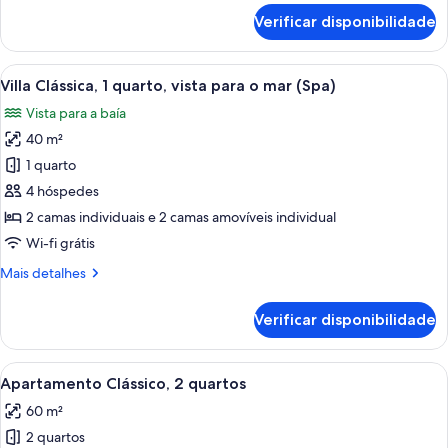
para
sobre
Verificar disponibilidade
o
este
quarto:
mar
Villa
Ver
Um deck de madeira com hidromassagem,
13
Clássica,
Villa Clássica, 1 quarto, vista para o mar (Spa)
todas
2
Vista para a baía
quartos,
as
vista
40 m²
imagens
para
de
1 quarto
o
Villa
mar
4 hóspedes
Clássica,
2 camas individuais e 2 camas amovíveis individual
1
Wi-fi grátis
quarto,
Mais
Mais detalhes
vista
informações
para
sobre
Verificar disponibilidade
o
este
quarto:
mar
Villa
Ver
Uma cozinha moderna com armários bra
(Spa)
11
Clássica,
Apartamento Clássico, 2 quartos
todas
1
60 m²
quarto,
as
vista
2 quartos
imagens