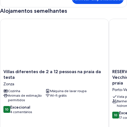
este
quarto:
Alojamentos semelhantes
Quarto
Villas diferentes de 2 a 12 pessoas na praia da testa
RESERVE 
Villas
RESERV
Villas diferentes de 2 a 12 pessoas na praia da
RESERV
diferentes
AS
testa
Vecchi
de
SUAS
praia
Zonza
2
FÉRIAS
Porto-V
a
Cozinha
Máquina de lavar roupa
DE
Animais de estimação
Wi-fi grátis
12
VERÃO
Vista 
permitidos
pessoas
em
Banhei
hidro
na
Porto
Pontuação
Excecional
10
praia
Vecchio.
de
4 comentários
Pontuaç
Exc
10
da
Santa
10.0
de
17 c
testa
Giulia.
de
10.0