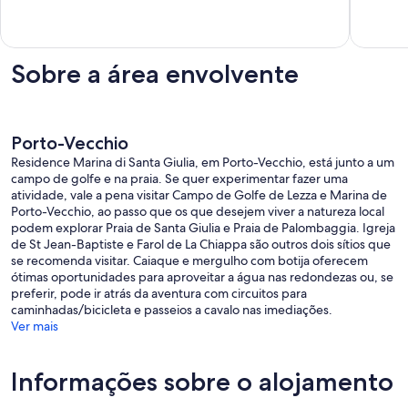
Zonza
Vista
um
de
para
máximo
um
o
de
máximo
mar
10,
de
150
Excecional,
Sobre a área envolvente
10,
m
4
Excecion
da
comentários
17
praia
comentá
Porto-
Porto-Vecchio
Vecchio
Residence Marina di Santa Giulia, em Porto-Vecchio, está junto a um
campo de golfe e na praia. Se quer experimentar fazer uma
atividade, vale a pena visitar Campo de Golfe de Lezza e Marina de
Porto-Vecchio, ao passo que os que desejem viver a natureza local
podem explorar Praia de Santa Giulia e Praia de Palombaggia. Igreja
de St Jean-Baptiste e Farol de La Chiappa são outros dois sítios que
se recomenda visitar. Caiaque e mergulho com botija oferecem
ótimas oportunidades para aproveitar a água nas redondezas ou, se
preferir, pode ir atrás da aventura com circuitos para
caminhadas/bicicleta e passeios a cavalo nas imediações.
Ver mais
Informações sobre o alojamento