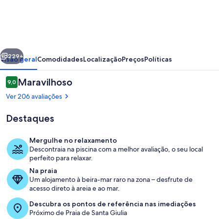
Residence
Marina
di
Santa
erior
Seguinte
Giulia
229+
Visão geral
Comodidades
Localização
Preços
Políticas
Avaliações
Maravilhoso
9,0
9,0 em 10
Ver 206 avaliações
Destaques
Mergulhe no relaxamento
Descontraia na piscina com a melhor avaliação, o seu local
perfeito para relaxar.
Vista para a praia ou o mar
Na praia
Um alojamento à beira-mar raro na zona – desfrute de
acesso direto à areia e ao mar.
Descubra os pontos de referência nas imediações
Próximo de Praia de Santa Giulia