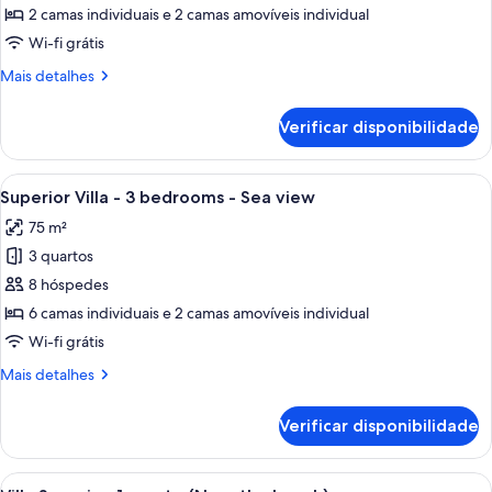
Clássica,
2 camas individuais e 2 camas amovíveis individual
1
Wi-fi grátis
quarto,
Mais
Mais detalhes
vista
informações
para
sobre
Verificar disponibilidade
o
este
quarto:
mar
Villa
Ver
Um pátio com mesa e cadeiras, um es
12
Clássica,
Superior Villa - 3 bedrooms - Sea view
todas
1
75 m²
quarto,
as
vista
3 quartos
imagens
para
de
8 hóspedes
o
Superior
mar
6 camas individuais e 2 camas amovíveis individual
Villa
Wi-fi grátis
-
Mais
Mais detalhes
3
informações
bedrooms
sobre
Verificar disponibilidade
este
-
quarto:
Sea
Superior
Ver
Um pátio de pedra com uma árvore, móv
view
12
Villa