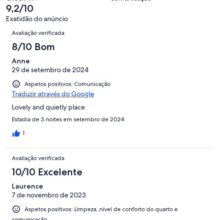
avaliações.
206
9,2/10
avaliações.
Exatidão do anúncio
Avaliações
Avaliação verificada
8/10 Bom
Anne
29 de setembro de 2024
Aspetos positivos: Comunicação
Traduzir através do Google
Lovely and quietly place
Estadia de 3 noites em setembro de 2024
1
Avaliação verificada
10/10 Excelente
Laurence
7 de novembro de 2023
Aspetos positivos: Limpeza, nível de conforto do quarto e
comunicação