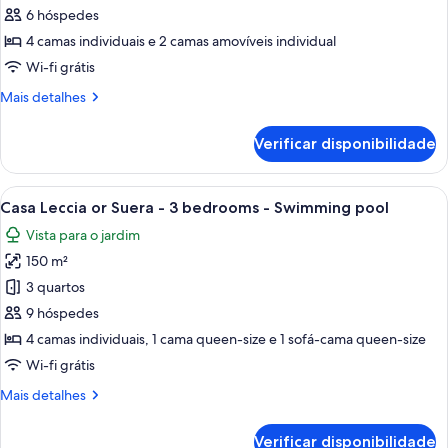
para
de
6 hóspedes
o
Apartamento
mar
4 camas individuais e 2 camas amovíveis individual
(Spa)
Clássico,
Wi-fi grátis
2
Mais
Mais detalhes
quartos
informações
sobre
Verificar disponibilidade
este
quarto:
Apartamento
Ver
Piscina com espreguiçadeiras e área c
14
Clássico,
Casa Leccia or Suera - 3 bedrooms - Swimming pool
todas
2
Vista para o jardim
quartos
as
150 m²
imagens
de
3 quartos
Casa
9 hóspedes
Leccia
4 camas individuais, 1 cama queen-size e 1 sofá-cama queen-size
or
Wi-fi grátis
Suera
Mais
Mais detalhes
-
informações
3
sobre
Verificar disponibilidade
este