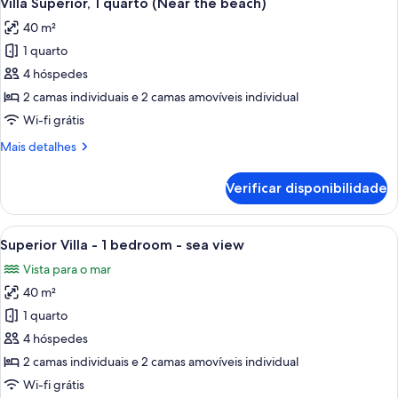
Villa Superior, 1 quarto (Near the beach)
todas
-
40 m²
3
as
bedrooms
1 quarto
imagens
-
de
4 hóspedes
Sea
Villa
view
2 camas individuais e 2 camas amovíveis individual
Superior,
Wi-fi grátis
1
Mais
Mais detalhes
quarto
informações
(Near
sobre
Verificar disponibilidade
este
the
quarto:
beach)
Villa
Ver
Um pátio com mesa e cadeiras, uma ár
9
Superior,
Superior Villa - 1 bedroom - sea view
todas
1
Vista para o mar
quarto
as
(Near
40 m²
imagens
the
de
1 quarto
beach)
Superior
4 hóspedes
Villa
2 camas individuais e 2 camas amovíveis individual
-
Wi-fi grátis