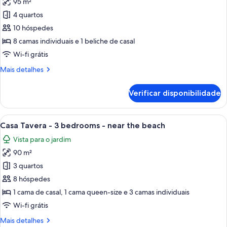
95 m²
2
as
bedrooms
4 quartos
imagens
-
de
10 hóspedes
Sea
Villa
view
8 camas individuais e 1 beliche de casal
Clássica,
Wi-fi grátis
4
Mais
Mais detalhes
quartos
informações
sobre
Verificar disponibilidade
este
quarto:
Villa
Ver
Uma casa de dois andares com telhado 
6
Clássica,
Casa Tavera - 3 bedrooms - near the beach
todas
4
Vista para o jardim
quartos
as
90 m²
imagens
de
3 quartos
Casa
8 hóspedes
Tavera
1 cama de casal, 1 cama queen-size e 3 camas individuais
-
Wi-fi grátis
3
Mais
Mais detalhes
bedrooms