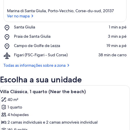
Marina di Santa Giulia, Porto-Vecchio, Corse-du-sud, 20137
Ver no mapa
Place,
Santa Giulia
‪1 min a pé‬
Santa
Ver no mapa
Place,
Praia de Santa Giulia
‪3 min a pé‬
Giulia
Praia
Place,
Campo de Golfe de Lezza
‪19 min a pé‬
de
Campo
Santa
Airport,
Figari (FSC-Figari - Sud Corse)
‪38 min de carro‬
de
Giulia
Figari
Golfe
(FSC-
Todas as informações sobre a zona
de
Figari
Lezza
-
Escolha a sua unidade
Sud
Corse)
Ver
Um pátio com mesa e cadeiras, uma árv
10
Villa Clássica, 1 quarto (Near the beach)
todas
40 m²
as
1 quarto
imagens
de
4 hóspedes
Villa
2 camas individuais e 2 camas amovíveis individual
Clássica,
Wi-fi grátis