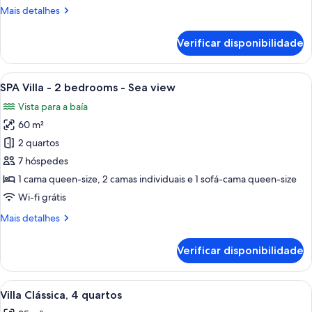
1
Mais
Mais detalhes
bedroom
informações
-
sobre
Verificar disponibilidade
sea
este
quarto:
view
Superior
Ver
Um deck de madeira com móveis de ex
7
Villa
SPA Villa - 2 bedrooms - Sea view
todas
-
Vista para a baía
1
as
bedroom
60 m²
imagens
-
de
2 quartos
sea
SPA
view
7 hóspedes
Villa
1 cama queen-size, 2 camas individuais e 1 sofá-cama queen-size
-
Wi-fi grátis
2
Mais
Mais detalhes
bedrooms
informações
-
sobre
Verificar disponibilidade
Sea
este
quarto:
view
SPA
Ver
Um pátio com cadeiras de descanso e
9
Villa
Villa Clássica, 4 quartos
todas
-