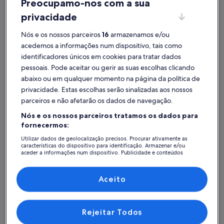
Preocupamo-nos com a sua
privacidade
Nós e os nossos parceiros
16
armazenamos e/ou
Início
Hotéis: Tunísia
acedemos a informações num dispositivo, tais como
Cidades populares: Tunísia
identificadores únicos em cookies para tratar dados
pessoais. Pode aceitar ou gerir as suas escolhas clicando
Hammamet
Sousse
abaixo ou em qualquer momento na página da política de
privacidade. Estas escolhas serão sinalizadas aos nossos
parceiros e não afetarão os dados de navegação.
Nós e os nossos parceiros tratamos os dados para
fornecermos:
Utilizar dados de geolocalização precisos. Procurar ativamente as
características do dispositivo para identificação. Armazenar e/ou
aceder a informações num dispositivo. Publicidade e conteúdos
personalizados, medição de publicidade e conteúdos, estudos de
audiência e desenvolvimento de serviços.
Hammamet
Sousse
Hammamet
Sousse
Lista de parceiros (fornecedores)
Aceito
Veja hotéis – Tunísia
Mais informações sobre o Corail Apart’hotel & Splash park
Mais info
Rejeitar Todos