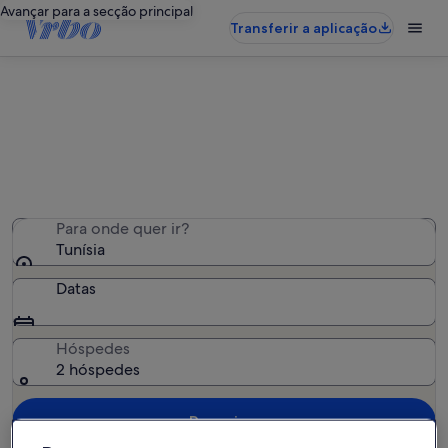
Avançar para a secção principal
Transferir a aplicação
Tunísia: hotéis
Encontrámos 11 hotéis — introduza as datas de
disponibilidade
Para onde quer ir?
Tunísia
Datas
Hóspedes
2 hóspedes
Pesquisar