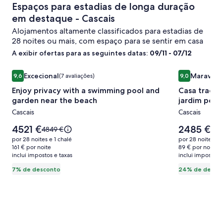
Espaços para estadias de longa duração
em destaque - Cascais
Alojamentos altamente classificados para estadias de
28 noites ou mais, com espaço para se sentir em casa
A exibir ofertas para as seguintes datas:
09/11 - 07/12
Galeria
Enjoy privacy with a swimming pool and garden near the 
Galeria
Casa tradici
Excecional
Maravilh
9,6
(7 avaliações)
9,0
de
de
Pontuação de 9,6 de um máximo de 10, Excecional, (7 avaliações)
Pontuação de
Enjoy privacy with a swimming pool and
Casa tradic
imagens
imagens
garden near the beach
jardim perto
de
de
Cascais
Cascais
Enjoy
Casa
privacy
tradiciona
O
O
4521 €
2485 €
O
O
4849 €
324
with
preço
rodeada
preço
preço
pre
por 28 noites e 1 chalé
por 28 noites e 1
é
é
era
era
a
161 € por noite
por
89 € por noite
4521 €
2485 €
inclui impostos e taxas
4849 €,
inclui impostos 
324
swimming
um
consulte
con
7% de desconto
24% de desco
pool
amplo
mais
mai
and
jardim
informações
inf
sobre
sob
garden
perto
a
a
near
da
tarifa
tari
the
praia,
padrão.
pad