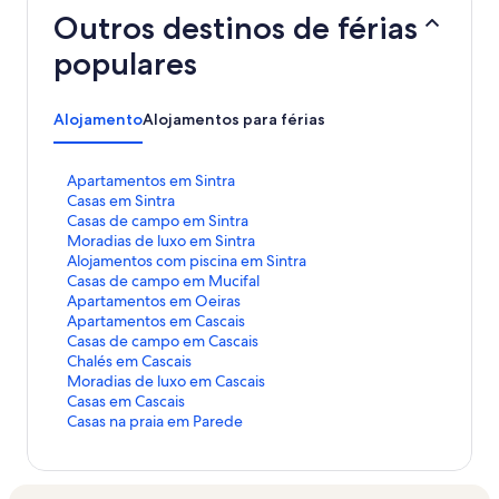
Outros destinos de férias
populares
Alojamento
Alojamentos para férias
H
Apartamentos em Sintra
i
H
Casas em Sintra
p
i
H
Casas de campo em Sintra
e
p
i
H
Moradias de luxo em Sintra
r
e
p
i
H
Alojamentos com piscina em Sintra
l
r
e
p
i
H
Casas de campo em Mucifal
i
l
r
e
p
i
H
Apartamentos em Oeiras
g
i
l
r
e
p
i
H
Apartamentos em Cascais
a
g
i
l
r
e
p
i
H
Casas de campo em Cascais
ç
a
g
i
l
r
e
p
i
H
Chalés em Cascais
ã
ç
a
g
i
l
r
e
p
i
H
Moradias de luxo em Cascais
o
ã
ç
a
g
i
l
r
e
p
i
H
Casas em Cascais
p
o
ã
ç
a
g
i
l
r
e
p
i
H
Casas na praia em Parede
a
p
o
ã
ç
a
g
i
l
r
e
p
i
d
a
p
o
ã
ç
a
g
i
l
r
e
p
r
d
a
p
o
ã
ç
a
g
i
l
r
e