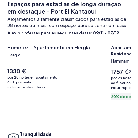
Espaços para estadias de longa duração
em destaque - Port El Kantaoui
Alojamentos altamente classificados para estadias de
28 noites ou mais, com espaço para se sentir em casa
A exibir ofertas para as seguintes datas:
09/11 - 07/12
Galeria
Homerez - Apartamento em Hergla
Galeria
Apartamento
Homerez - Apartamento em Hergla
Apartament
de
de
Residence
Hergla
imagens
imagens
Hammam Sou
de
de
O
1330 €
Homerez
Apartame
O
1757 €
O
2196
preço
preço
preç
-
por 28 noites e 1 apartamento
à
por 28 noites e
é
é
48 € por noite
era
63 € por noite
Apartamento
beira-
1330 €
1757 €
inclui impostos e taxas
inclui impostos 
2196
em
mar
cons
20% de desco
Hergla
Monte
mais
info
Carlo
sobr
Residence
a
tarif
padr
Tranquilidade