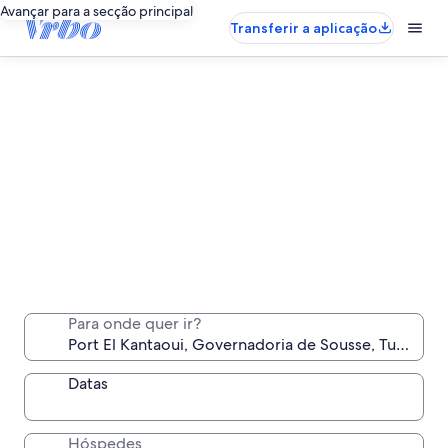
Avançar para a secção principal
Transferir a aplicação
Alugueres de longa duração em Port El
Kantaoui
Para onde quer ir?
Fique uma semana, um mês ou mais num local
confortável só para si
Datas
Hóspedes