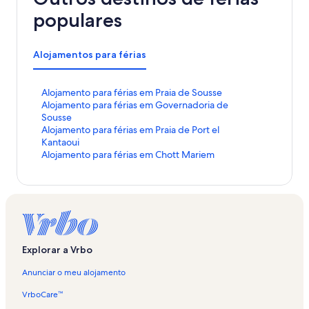
populares
Alojamentos para férias
H
Alojamento para férias em Praia de Sousse
i
H
Alojamento para férias em Governadoria de
p
i
Sousse
e
p
H
Alojamento para férias em Praia de Port el
r
e
i
Kantaoui
l
r
p
H
Alojamento para férias em Chott Mariem
i
l
e
i
g
i
r
p
a
g
l
e
ç
a
i
r
ã
ç
g
l
o
ã
a
i
p
o
ç
g
Explorar a Vrbo
a
p
ã
a
d
a
o
ç
Anunciar o meu alojamento
r
d
p
ã
ã
r
a
o
VrboCare™
o
ã
d
p