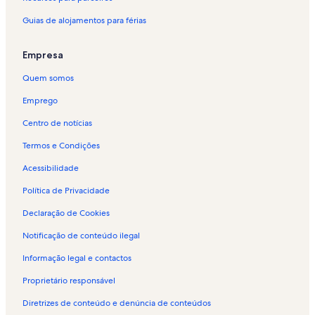
o
Guias de alojamentos para férias
p
a
r
Empresa
a
A
Quem somos
l
o
Emprego
j
Centro de notícias
a
m
Termos e Condições
e
n
Acessibilidade
t
o
Política de Privacidade
s
Declaração de Cookies
q
u
Notificação de conteúdo ilegal
e
a
Informação legal e contactos
c
e
Proprietário responsável
i
t
Diretrizes de conteúdo e denúncia de conteúdos