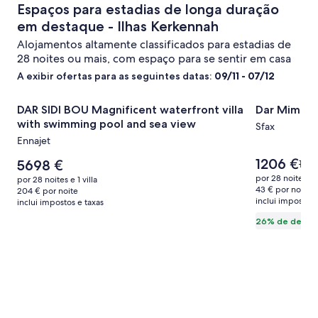
Espaços para estadias de longa duração
em destaque - Ilhas Kerkennah
Alojamentos altamente classificados para estadias de
28 noites ou mais, com espaço para se sentir em casa
A exibir ofertas para as seguintes datas:
09/11 - 07/12
Galeria
DAR SIDI BOU Magnificent waterfront villa with swimming
Galeria
Dar Mima ke
DAR SIDI BOU Magnificent waterfront villa
Dar Mima ke
de
de
with swimming pool and sea view
Sfax
imagens
imagens
Ennajet
de
de
O
1206 €
DAR
O
Dar
5698 €
O
1637
preço
preço
pre
SIDI
Mima
por 28 noites e 1
por 28 noites e 1 villa
é
é
era
43 € por noite
204 € por noite
BOU
kerkenna
1206 €
5698 €
inclui impostos 
1637
inclui impostos e taxas
Magnificent
island
cons
26% de desco
mais
waterfront
info
villa
sob
with
a
swimming
tarif
padr
pool
and