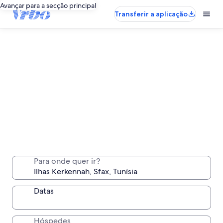
Avançar para a secção principal
Transferir a aplicação
Alugueres de longa duração em Ilhas
Kerkennah
Para onde quer ir?
Fique uma semana, um mês ou mais num local
confortável só para si
Datas
Hóspedes