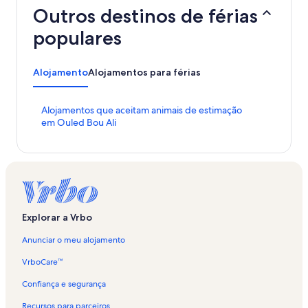
Outros destinos de férias
populares
Alojamento
Alojamentos para férias
H
Alojamentos que aceitam animais de estimação
i
em Ouled Bou Ali
p
e
r
l
i
g
a
Explorar a Vrbo
ç
ã
Anunciar o meu alojamento
o
p
VrboCare™
a
d
Confiança e segurança
r
Recursos para parceiros
ã