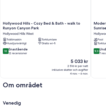
Hollywood
Modern
Hollywood Hills - Cozy Bed & Bath - walk to
Modern
Hills
Hilltop
Runyon Canyon Park
Sunris
-
Studio
Hollywood Hills West
Hollywoo
Cozy
with
Bed
Tvättmaskin
Torktumlare
Panoram
Pool
Husdjursvänligt
Gratis wi-fi
Torktu
&
City
Bath
&
10.0
9.0
Enastående
Und
10
9,0
-
Sunrise
av
av
12 recensioner
7 re
walk
Views
10,
10,
Priset
5 033 kr
to
Hollywo
Enastående,
Underba
är
Runyon
Hills
12 recensioner
7 recens
2 516 kr per natt
5 033 kr
Canyon
West
inklusive skatter och avgifter
Park
4 nov. – 6 nov.
Hollywood
Hills
Om området
West
Venedig