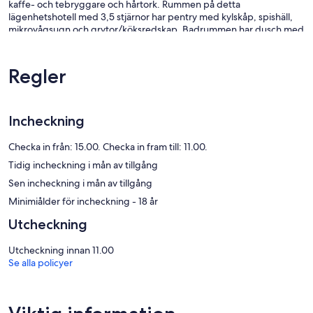
kaffe- och tebryggare och hårtork. Rummen på detta
lägenhetshotell med 3,5 stjärnor har pentry med kylskåp, spishäll,
mikrovågsugn och grytor/köksredskap. Badrummen har dusch med
regndusch och gratis toalettartiklar.
Gäster har tillgång till gratis wi-fi. 28-tums platt-tv med
kabelkanaler. Städning sker varje vecka.
Regler
Fritidsaktiviteterna nedan finns antingen tillgängliga på plats eller i
närheten. Avgifter kan tillkomma.
Incheckning
Checka in från: 15.00. Checka in fram till: 11.00.
Tidig incheckning i mån av tillgång
Sen incheckning i mån av tillgång
Minimiålder för incheckning - 18 år
Utcheckning
Utcheckning innan 11.00
Se alla policyer