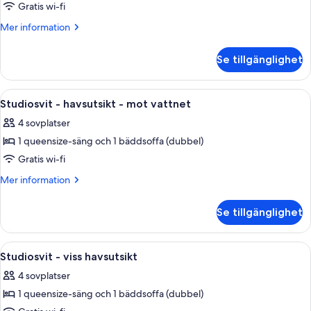
Svit
Gratis wi-fi
-
Mer
Mer information
1
information
om
sovrum
Se tillgänglighet
Svit
-
-
havsutsikt
1
Öppna
Ett rum med en tegelvägg, stora fönste
9
-
sovrum
Studiosvit - havsutsikt - mot vattnet
alla
-
mot
4 sovplatser
havsutsikt
foton
vattnet
-
1 queensize-säng och 1 bäddsoffa (dubbel)
för
mot
Studiosvit
Gratis wi-fi
vattnet
-
Mer
Mer information
havsutsikt
information
om
-
Se tillgänglighet
Studiosvit
mot
-
vattnet
havsutsikt
Öppna
Ett kompakt kök med en matplats, en 
9
-
Studiosvit - viss havsutsikt
alla
mot
4 sovplatser
vattnet
foton
1 queensize-säng och 1 bäddsoffa (dubbel)
för