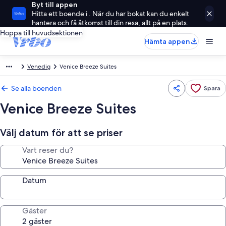
Byt till appen
Hitta ett boende i . När du har bokat kan du enkelt
hantera och få åtkomst till din resa, allt på en plats.
Hoppa till huvudsektionen
Hämta appen
Venedig
Venice Breeze Suites
Se alla boenden
Spara
Venice Breeze Suites
Välj datum för att se priser
Vart reser du?
Datum
Gäster