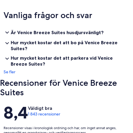
Vanliga frågor och svar
Är Venice Breeze Suites husdjursvänligt?
Hur mycket kostar det att bo på Venice Breeze
Suites?
Hur mycket kostar det att parkera vid Venice
Breeze Suites?
Se fler
Recensioner för Venice Breeze
Suites
Recensioner
8,4
Väldigt bra
1 843 recensioner
Recensioner visas i kronologisk ordning och har, om inget annat anges,
genomgått en gransknings- och verifieringsprocess.