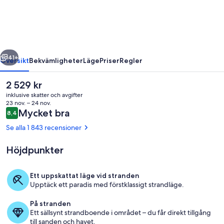
Suites
regående
Nästa
41+
Översikt
Bekvämligheter
Läge
Priser
Regler
Det
2 529 kr
nuvarande
inklusive skatter och avgifter
priset
23 nov. – 24 nov.
är
Recensioner
Mycket bra
8,4
8,4 av 10,
2 529 kr
Se alla 1 843 recensioner
Höjdpunkter
Utsikt från rummet
Ett uppskattat läge vid stranden
Upptäck ett paradis med förstklassigt strandläge.
På stranden
Ett sällsynt strandboende i området – du får direkt tillgång
till sanden och havet.