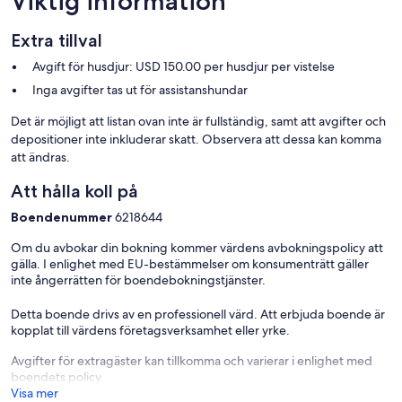
Viktig information
Extra tillval
Avgift för husdjur: USD 150.00 per husdjur per vistelse
Inga avgifter tas ut för assistanshundar
Det är möjligt att listan ovan inte är fullständig, samt att avgifter och
depositioner inte inkluderar skatt. Observera att dessa kan komma
att ändras.
Att hålla koll på
Boendenummer
6218644
Om du avbokar din bokning kommer värdens avbokningspolicy att
gälla. I enlighet med EU-bestämmelser om konsumenträtt gäller
inte ångerrätten för boendebokningstjänster.
Detta boende drivs av en professionell värd. Att erbjuda boende är
kopplat till värdens företagsverksamhet eller yrke.
Avgifter för extragäster kan tillkomma och varierar i enlighet med
boendets policy.
Visa mer