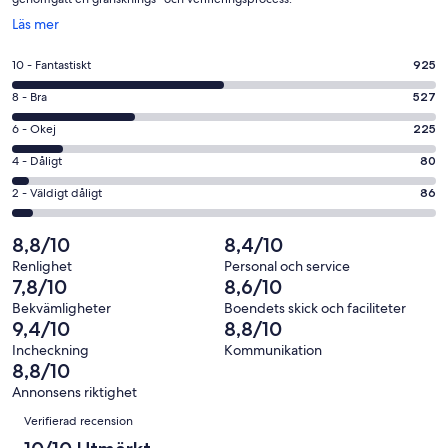
Öppnas
Läs mer
i
ett
10
10 - Fantastiskt
925
nytt
-
fönster
8
8 - Bra
527
Fantastiskt
-
i
6
6 - Okej
225
Bra
betyg.
-
i
4
4 - Dåligt
80
925
Okej
betyg.
-
av
i
2
2 - Väldigt dåligt
86
527
Dåligt
1843
betyg.
-
av
i
recensioner
225
Väldigt
8,8/10
8,4/10
1843
betyg.
av
dåligt
recensioner
80
Renlighet
Personal och service
1843
i
7,8/10
8,6/10
av
recensioner
betyg.
1843
Bekvämligheter
Boendets skick och faciliteter
86
9,4/10
8,8/10
recensioner
av
Incheckning
Kommunikation
1843
8,8/10
recensioner
Annonsens riktighet
Recensioner
Verifierad recension