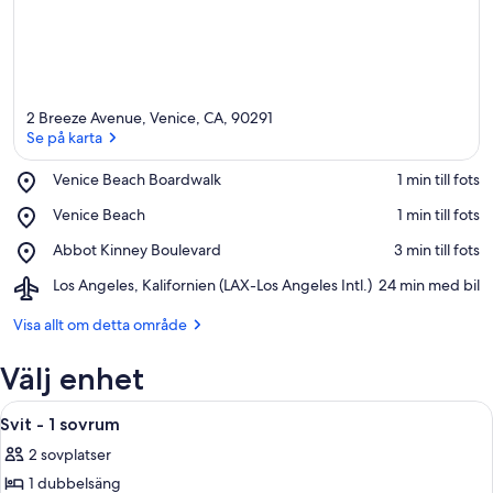
2 Breeze Avenue, Venice, CA, 90291
Se på karta
Place,
Venice Beach Boardwalk
‪1 min till fots‬
Venice
Se på karta
Place,
Venice Beach
‪1 min till fots‬
Beach
Venice
Boardwalk
Place,
Abbot Kinney Boulevard
‪3 min till fots‬
Beach
Abbot
Airport,
Los Angeles, Kalifornien (LAX-Los Angeles Intl.)
‪24 min med bil‬
Kinney
Los
Boulevard
Angeles,
Visa allt om detta område
Kalifornien
(LAX-
Välj enhet
Los
Angeles
Öppna
Ett modernt sovrum med en säng, ett 
5
Intl.)
Svit - 1 sovrum
alla
2 sovplatser
foton
1 dubbelsäng
för