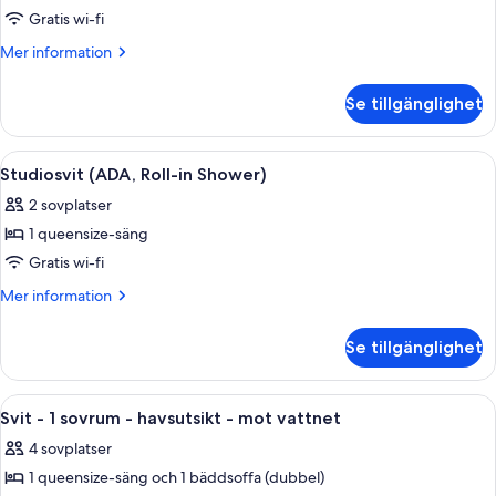
Svit
Gratis wi-fi
-
Mer
Mer information
1
information
om
sovrum
Se tillgänglighet
Svit
-
1
Öppna
Ett sovrum med en tegelvägg, en säng 
5
sovrum
Studiosvit (ADA, Roll-in Shower)
alla
2 sovplatser
foton
1 queensize-säng
för
Studiosvit
Gratis wi-fi
(ADA,
Mer
Mer information
Roll-
information
om
in
Se tillgänglighet
Studiosvit
Shower)
(ADA,
Roll-
Öppna
Ett rum med en tegelvägg, stora fönste
6
in
Svit - 1 sovrum - havsutsikt - mot vattnet
alla
Shower)
4 sovplatser
foton
1 queensize-säng och 1 bäddsoffa (dubbel)
för