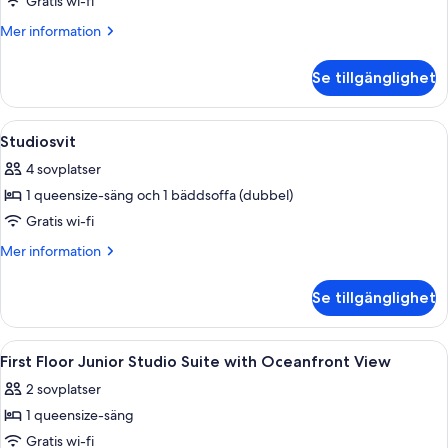
Studiosvit
Gratis wi-fi
-
Mer
Mer information
viss
information
om
havsutsikt
Se tillgänglighet
Studiosvit
-
viss
Öppna
Ett sovrum med en tegelvägg, en säng 
4
havsutsikt
Studiosvit
alla
4 sovplatser
foton
1 queensize-säng och 1 bäddsoffa (dubbel)
för
Studiosvit
Gratis wi-fi
Mer
Mer information
information
om
Se tillgänglighet
Studiosvit
Öppna
Ett sovrum med en tegelvägg, stora f
4
First Floor Junior Studio Suite with Oceanfront View
alla
2 sovplatser
foton
1 queensize-säng
för
First
Gratis wi-fi