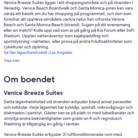
Venice Breeze Suites ligger i ett shoppingområde och på stranden i
Venedig. Venice Beach Boardwalk och Santa Monica-piren kan vara
värda ett besök om du har shopping på programmet, och den som
föredrar att uppleva områdets vackra natur kan utforska Venice
Beach och Santa Monica Beach (strand). Sugen på ett evenemang
eller en match? Kolla upp vad som är på gång på Kia Forum eller SoFi
Stadium. Upplev vattenäventyr som kajakpaddling och
sportdykning i närheten, eller prova på andra friluftsaktiviteter som
cykelturer och ziplining.
Se fler lägenhetshotell i Los Angeles
Visa mer
Om boendet
Venice Breeze Suites
Detta lägenhetshotell vid stranden erbjuder bland annat parasoller
och solstolar. Varje lägenhet har kylskåp, spishäll, mikrovågsugn och
diskmaskin i pentryt. Gäster kan se på platt-tv med kabelkanaler och
utnyttja andra bekvämligheter som gratis wi-fi och regndusch.
Städning är tillgänglig en gång i veckan.
Venice Breeze Suites erbjuder 31 luftkonditionerade rum med