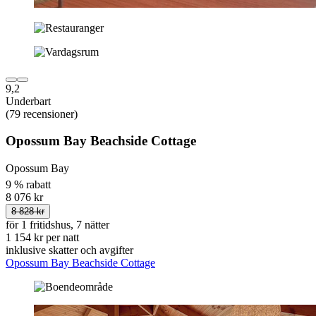
9,2
Underbart
(79 recensioner)
Opossum Bay Beachside Cottage
Opossum Bay
9 % rabatt
8 076 kr
8 828 kr
för 1 fritidshus, 7 nätter
1 154 kr per natt
inklusive skatter och avgifter
Opossum Bay Beachside Cottage