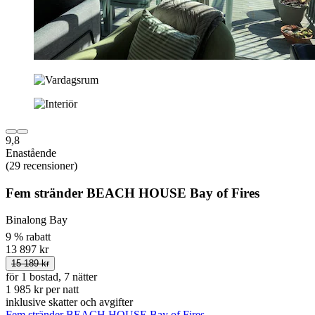
9,8
Enastående
(29 recensioner)
Fem stränder BEACH HOUSE Bay of Fires
Binalong Bay
9 % rabatt
13 897 kr
15 189 kr
för 1 bostad, 7 nätter
1 985 kr per natt
inklusive skatter och avgifter
Fem stränder BEACH HOUSE Bay of Fires