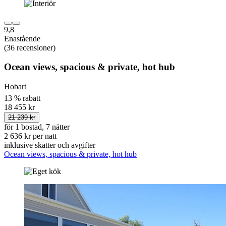
9,8
Enastående
(36 recensioner)
Ocean views, spacious & private, hot hub
Hobart
13 % rabatt
18 455 kr
21 239 kr
för 1 bostad, 7 nätter
2 636 kr per natt
inklusive skatter och avgifter
Ocean views, spacious & private, hot hub