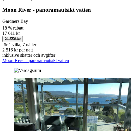
Moon River - panoramautsikt vatten
Gardners Bay
18 % rabatt
17 611 kr
21 558 kr
för 1 villa, 7 nätter
2 516 kr per natt
inklusive skatter och avgifter
Moon River - panoramautsikt vatten