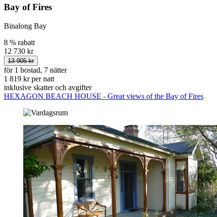
Bay of Fires
Binalong Bay
8 % rabatt
12 730 kr
13 905 kr
för 1 bostad, 7 nätter
1 819 kr per natt
inklusive skatter och avgifter
HEXAGON BEACH HOUSE - Great views of the Bay of Fires