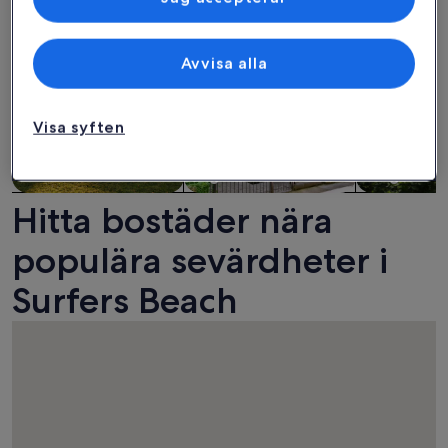
Avvisa alla
Visa syften
Hus
Lägenhet
Stuga
Hitta bostäder nära
populära sevärdheter i
Surfers Beach