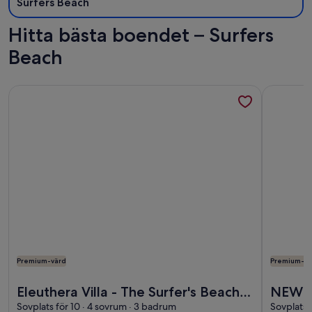
Surfers Beach
Hitta bästa boendet – Surfers
Beach
Mer information om Eleuthera Villa - The Surfer's Beach Dest
Mer info
Premium-värd
Premium-vä
Mer information om Eleuthera Villa - The Surfer's Beach Dest
Mer info
Eleuthera Villa - The Surfer's Beach
NEW P
Destination!
Sovplats för 10 · 4 sovrum · 3 badrum
"Rain
Sovplats 