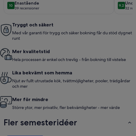
enastående
unde
Enastående
Unde
ROOM!
10
9,2
10 av 10
9,2 av 10
39 recensioner
32 rec
(39 recensioner)
(32 r
Tryggt och säkert
Med vår garanti för trygg och säker bokning får du stöd dygnet
runt
Mer kvalitetstid
Hela processen är enkel och trevlig - från bokning till vistelse
Lika bekvämt som hemma
Njut av fullt utrustade kök, tvättmöjligheter, pooler, trädgårdar
och mer
Mer för mindre
Större ytor, mer privatliv, fler bekvämligheter - mer värde
Fler semesteridéer