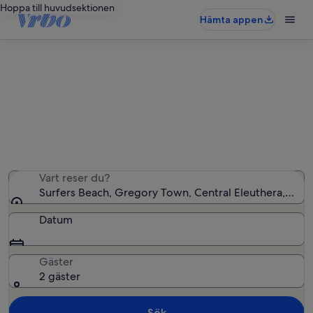
Hoppa till huvudsektionen
Hämta appen
Semesterboenden nära Surfers
Beach
Vi hittade 89 semesterbostäder – ange dina datum för
att se vilka som är lediga
Vart reser du?
Surfers Beach, Gregory Town, Central Eleuthera, Bah
Datum
Gäster
2 gäster
Sök