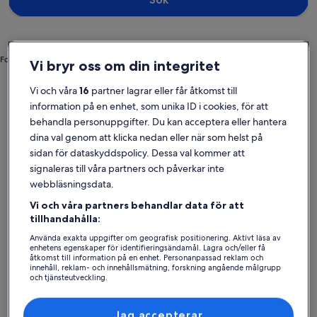
Foto av Kelly V
Vi bryr oss om din integritet
Gregory Town
Semesterboenden nära Surfers Beach
Vi och våra
16
partner lagrar eller får åtkomst till
information på en enhet, som unika ID i cookies, för att
Utforska vårt utbud av privata semesterboenden inom nära räckhåll
behandla personuppgifter. Du kan acceptera eller hantera
från Surfers Beach som erbjuder en perfekt bas för din resa. Vare
dina val genom att klicka nedan eller när som helst på
sig du reser med hela släkten eller bara med ditt husdjur erbjuder
sidan för dataskyddspolicy. Dessa val kommer att
våra semesterboenden alla bekvämligheter som behövs för att du
signaleras till våra partners och påverkar inte
ska kunna må bra med personerna du gillar bäst, som en trädgård
och wi-fi. Du kommer nog kunna hitta ett boende som uppfyller
webbläsningsdata.
allas krav, inklusive alternativ som är tillgänglighetsanpassade eller
Vi och våra partners behandlar data för att
rökfria.
tillhandahålla:
Använda exakta uppgifter om geografisk positionering. Aktivt läsa av
enhetens egenskaper för identifieringsändamål. Lagra och/eller få
åtkomst till information på en enhet. Personanpassad reklam och
Hitta boenden i din stil
innehåll, reklam- och innehållsmätning, forskning angående målgrupp
och tjänsteutveckling.
Lista över partner (leverantörer)
Sök bland hus
Sök bland lägenheter
sök efter st
Jag accepterar