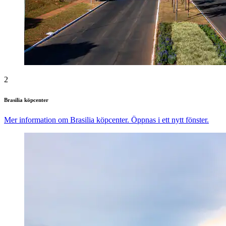
2
Brasilia köpcenter
Mer information om Brasilia köpcenter. Öppnas i ett nytt fönster.