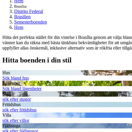
Hem
Brasília
Distrito Federal
Brasilien
Semesterboenden
Hem
Hitta det perfekta stället för din vistelse i Brasília genom att välj
vänner kan du räkna med bästa tänkbara bekvämligheter för att umgås 
uppfyller allas önskemål, inklusive alternativ som är rökfria eller till
Hitta boenden i din stil
Hus
Sök bland hus
Lägenhet
Sök bland lägenheter
Stuga
sök efter stugor
Fritidshus
sök efter fritidshus
Villa
sök efter villor
Fjällstuga
sök efter fjällstugor