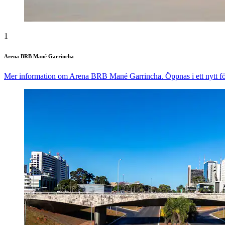
1
Arena BRB Mané Garrincha
Mer information om Arena BRB Mané Garrincha. Öppnas i ett nytt fö