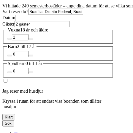
Vi hittade 249 semesterbostäder – ange dina datum för att se vilka som
Vart reser du?
Datum
Gäster
Vuxna
18 år och äldre
Barn
2 till 17 år
Spädbarn
0 till 1 år
Jag reser med husdjur
Kryssa i rutan för att endast visa boenden som tillåter
husdjur
Klart
Sök