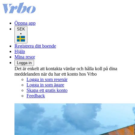
Öppna app
SEK
•
Registrera ditt boende
Hjälp
Mina resor
Logga in
Det är enkelt att kontakta värdar och hålla koll på dina
meddelanden när du har ett konto hos Vrbo
Logga in som resenär
Logga in som ägare
Skapa ett gratis konto
Feedback