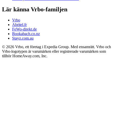
Lär känna Vrbo-familjen
Vrbo
Abritel.fr
FeWo-direkt.de
Bookabach.co.nz
Stayz.com.au
© 2026 Vrbo, ett företag i Expedia Group. Med ensamrätt. Vrbo och
Vrbo-logotypen är varumärken eller registrerade varumärken som
tillhör HomeAway.com, Inc.