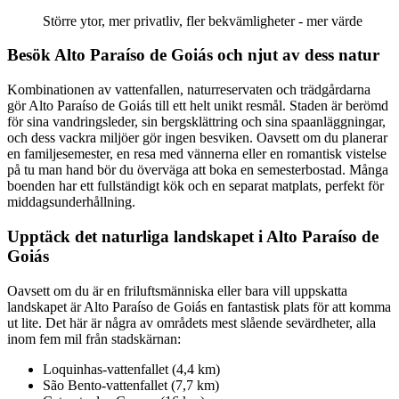
Större ytor, mer privatliv, fler bekvämligheter - mer värde
Besök Alto Paraíso de Goiás och njut av dess natur
Kombinationen av vattenfallen, naturreservaten och trädgårdarna
gör Alto Paraíso de Goiás till ett helt unikt resmål. Staden är berömd
för sina vandringsleder, sin bergsklättring och sina spaanläggningar,
och dess vackra miljöer gör ingen besviken. Oavsett om du planerar
en familjesemester, en resa med vännerna eller en romantisk vistelse
på tu man hand bör du överväga att boka en semesterbostad. Många
boenden har ett fullständigt kök och en separat matplats, perfekt för
middagsunderhållning.
Upptäck det naturliga landskapet i Alto Paraíso de
Goiás
Oavsett om du är en friluftsmänniska eller bara vill uppskatta
landskapet är Alto Paraíso de Goiás en fantastisk plats för att komma
ut lite. Det här är några av områdets mest slående sevärdheter, alla
inom fem mil från stadskärnan:
Loquinhas-vattenfallet (4,4 km)
São Bento-vattenfallet (7,7 km)