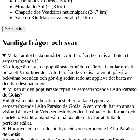
Catarata dos Couros (16 km)
Morada do Sol (21,3 km)
Chapada dos Veadeiros nationalpark (24,7 km)
Vale do Rio Macaco vattenfall (1,9 km)
Se mindre
Vanliga frågor och svar
Vilket är det bästa området i Alto Paraíso de Goiás att boka ett
semesterboende i?
São Jorge är ett av de populäraste områdena när det handlar om att
boka ett Vrbo-boende i Alto Paraíso de Goiás. Ta en titt på våra
bekväma boenden och gör dig sedan redo att uppleva det bästa av
den här destinationen.
Vilken är den populäraste typen av semesterboende i Alto Paraíso
de Goiás?
Enligt våra data är hus den mest eftertraktade typen av
semesterboende i Alto Paraíso de Goiás. Även om du har en annan
vision i åtanke har Vrbo semesterboenden i många olika former och
storlekar. Bläddra bland våra många alternativ för att hitta det
perfekta stället.
Hur mycket kostar det att hyra ett semesterboende i Alto Paraíso
de Goiás?
En rad olika saker kan bestämma hur mycket du betalar för ett