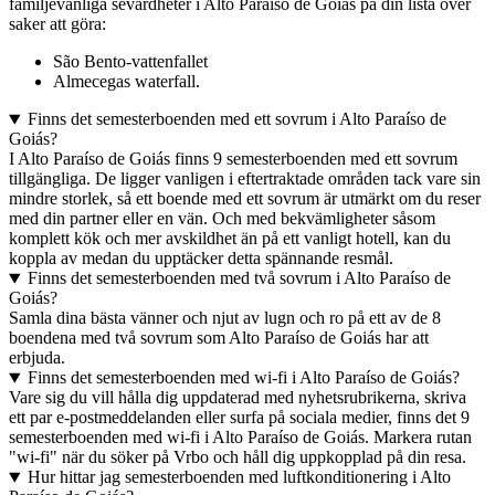
familjevänliga sevärdheter i Alto Paraíso de Goiás på din lista över
saker att göra:
São Bento-vattenfallet
Almecegas waterfall.
Finns det semesterboenden med ett sovrum i Alto Paraíso de
Goiás?
I Alto Paraíso de Goiás finns 9 semesterboenden med ett sovrum
tillgängliga. De ligger vanligen i eftertraktade områden tack vare sin
mindre storlek, så ett boende med ett sovrum är utmärkt om du reser
med din partner eller en vän. Och med bekvämligheter såsom
komplett kök och mer avskildhet än på ett vanligt hotell, kan du
koppla av medan du upptäcker detta spännande resmål.
Finns det semesterboenden med två sovrum i Alto Paraíso de
Goiás?
Samla dina bästa vänner och njut av lugn och ro på ett av de 8
boendena med två sovrum som Alto Paraíso de Goiás har att
erbjuda.
Finns det semesterboenden med wi-fi i Alto Paraíso de Goiás?
Vare sig du vill hålla dig uppdaterad med nyhetsrubrikerna, skriva
ett par e-postmeddelanden eller surfa på sociala medier, finns det 9
semesterboenden med wi-fi i Alto Paraíso de Goiás. Markera rutan
"wi-fi" när du söker på Vrbo och håll dig uppkopplad på din resa.
Hur hittar jag semesterboenden med luftkonditionering i Alto