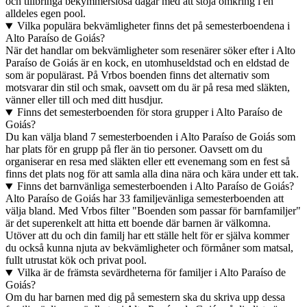
och tillbringa bekymmerslösa dagar med att stoja omkring i en
alldeles egen pool.
Vilka populära bekvämligheter finns det på semesterboendena i
Alto Paraíso de Goiás?
När det handlar om bekvämligheter som resenärer söker efter i Alto
Paraíso de Goiás är en kock, en utomhuseldstad och en eldstad de
som är populärast. På Vrbos boenden finns det alternativ som
motsvarar din stil och smak, oavsett om du är på resa med släkten,
vänner eller till och med ditt husdjur.
Finns det semesterboenden för stora grupper i Alto Paraíso de
Goiás?
Du kan välja bland 7 semesterboenden i Alto Paraíso de Goiás som
har plats för en grupp på fler än tio personer. Oavsett om du
organiserar en resa med släkten eller ett evenemang som en fest så
finns det plats nog för att samla alla dina nära och kära under ett tak.
Finns det barnvänliga semesterboenden i Alto Paraíso de Goiás?
Alto Paraíso de Goiás har 33 familjevänliga semesterboenden att
välja bland. Med Vrbos filter "Boenden som passar för barnfamiljer"
är det superenkelt att hitta ett boende där barnen är välkomna.
Utöver att du och din familj har ett ställe helt för er själva kommer
du också kunna njuta av bekvämligheter och förmåner som matsal,
fullt utrustat kök och privat pool.
Vilka är de främsta sevärdheterna för familjer i Alto Paraíso de
Goiás?
Om du har barnen med dig på semestern ska du skriva upp dessa