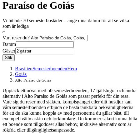
Paraíso de Goiás
Vi hittade 70 semesterbostäder – ange dina datum för att se vilka
som är lediga
Vart reser du?
Datum
Gäster
Sök
Brasilien
Semesterboenden
Hem
Goiás
Alto Paraíso de Goiás
Upptäck ett urval med 50 semesterboenden, 17 fjällstugor och andra
alternativ i Alto Paraíso de Goiás som passar perfekt för din resa.
Vare sig du reser med släkten, kompisgänget eller ditt husdjur kan
våra semesterboenden erbjuda de bästa tänkbara bekvämligheterna
för att du ska kunna koppla av med personerna du gillar bäst, till
exempel tvättmaskin och torktumlare. Du kommer säkert kunna hitta
ett boende som tillgodoser allas behov, inklusive alternativ som är
rökfria eller tillgänglighetsanpassade.