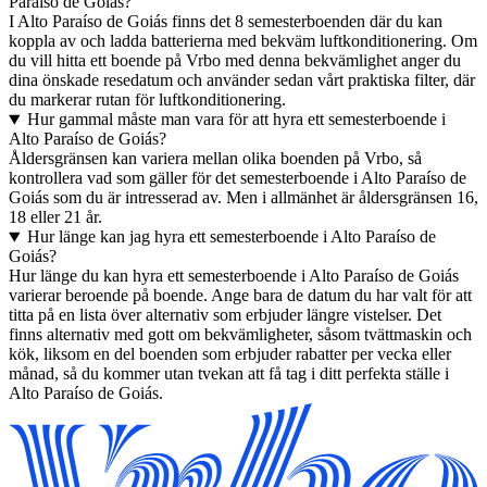
Paraíso de Goiás?
I Alto Paraíso de Goiás finns det 8 semesterboenden där du kan
koppla av och ladda batterierna med bekväm luftkonditionering. Om
du vill hitta ett boende på Vrbo med denna bekvämlighet anger du
dina önskade resedatum och använder sedan vårt praktiska filter, där
du markerar rutan för luftkonditionering.
Hur gammal måste man vara för att hyra ett semesterboende i
Alto Paraíso de Goiás?
Åldersgränsen kan variera mellan olika boenden på Vrbo, så
kontrollera vad som gäller för det semesterboende i Alto Paraíso de
Goiás som du är intresserad av. Men i allmänhet är åldersgränsen 16,
18 eller 21 år.
Hur länge kan jag hyra ett semesterboende i Alto Paraíso de
Goiás?
Hur länge du kan hyra ett semesterboende i Alto Paraíso de Goiás
varierar beroende på boende. Ange bara de datum du har valt för att
titta på en lista över alternativ som erbjuder längre vistelser. Det
finns alternativ med gott om bekvämligheter, såsom tvättmaskin och
kök, liksom en del boenden som erbjuder rabatter per vecka eller
månad, så du kommer utan tvekan att få tag i ditt perfekta ställe i
Alto Paraíso de Goiás.