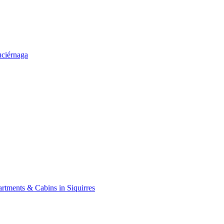
uciérnaga
tments & Cabins in Siquirres