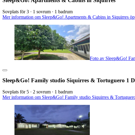
Sleep&Go! Apartments & Cabins in Siquirres
Sovplats för 3 · 1 sovrum · 1 badrum
Mer information om Sleep&Go! Apartments & Cabins in Siquirres öppn
Foto av Sleep&Go! Fami
Sleep&Go! Family studio Siquirres & Tortuguero 1 D
Sovplats för 5 · 2 sovrum · 1 badrum
Mer information om Sleep&Go! Family studio Siquirres & Tortuguero 