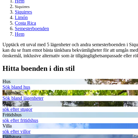
Hem
Siquirres
Siquirres
Limón
Costa Rica
Semesterboenden
Hem
Upptäck ett urval med 5 lägenheter och andra semesterboenden i Siquir
kan du se fram emot bästa tänkbara bekvämligheter för att umgås med 
önskemål, inklusive alternativ som är tillgänglighetsanpassade eller rök
Hitta boenden i din stil
Hus
Sök bland hus
Lägenhet
Sök bland lägenheter
Stuga
sök efter stugor
Fritidshus
sök efter fritidshus
Villa
sök efter villor
Fjällstuga