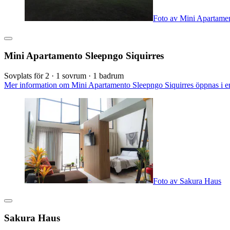
Foto av Mini Apartamen
Mini Apartamento Sleepngo Siquirres
Sovplats för 2 · 1 sovrum · 1 badrum
Mer information om Mini Apartamento Sleepngo Siquirres öppnas i en
Foto av Sakura Haus
Sakura Haus