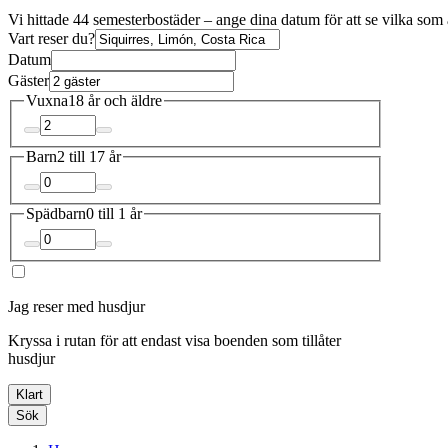
Vi hittade 44 semesterbostäder – ange dina datum för att se vilka som 
Vart reser du?
Datum
Gäster
Vuxna
18 år och äldre
Barn
2 till 17 år
Spädbarn
0 till 1 år
Jag reser med husdjur
Kryssa i rutan för att endast visa boenden som tillåter
husdjur
Klart
Sök