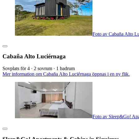
Foto av Cabaña Alto L
Cabaña Alto Luciérnaga
Sovplats för 4 · 2 sovrum · 1 badrum
Mer information om Cabaña Alto Luciérnaga öppnas i en ny flik.
Foto av Sleep&Go! Apar