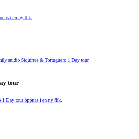
as i en ny flik.
ly studio Siquirres & Tortuguero 1 Day tour
ay tour
1 Day tour öppnas i en ny flik.