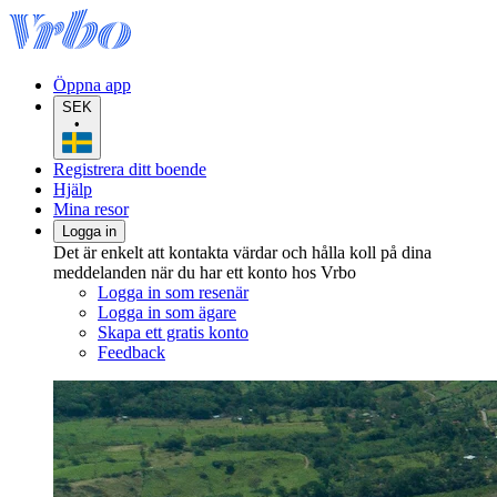
Öppna app
SEK
•
Registrera ditt boende
Hjälp
Mina resor
Logga in
Det är enkelt att kontakta värdar och hålla koll på dina
meddelanden när du har ett konto hos Vrbo
Logga in som resenär
Logga in som ägare
Skapa ett gratis konto
Feedback