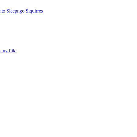
to Sleepngo Siquirres
 ny flik.