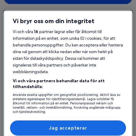
Vi bryr oss om din integritet
Karlslunde
Semesterboenden nära Karlstrup Kalkgrav
Vi och våra
16
partner lagrar eller får åtkomst till
information på en enhet, som unika ID i cookies, för att
behandla personuppgifter. Du kan acceptera eller hantera
Välj ut ett privat semesterboende inom nära räckhåll från Karlstrup
Kalkgrav. Våra semesterboenden kan erbjuda de bästa
dina val genom att klicka nedan eller när som helst på
bekvämligheterna för dig och familjen eller ditt husdjur, såsom
sidan för dataskyddspolicy. Dessa val kommer att
parkering och en eldstad. Du kommer säkert kunna hitta ett boende
signaleras till våra partners och påverkar inte
som har allt som behövs, inklusive alternativ som är rökfria eller
webbläsningsdata.
tillgänglighetsanpassade.
Vi och våra partners behandlar data för att
tillhandahålla:
Använda exakta uppgifter om geografisk positionering. Aktivt läsa av
Hitta boenden i din stil
enhetens egenskaper för identifieringsändamål. Lagra och/eller få
åtkomst till information på en enhet. Personanpassad reklam och
innehåll, reklam- och innehållsmätning, forskning angående målgrupp
Sök bland hus
Sök bland lägenheter
sök efter st
och tjänsteutveckling.
Lista över partner (leverantörer)
Jag accepterar