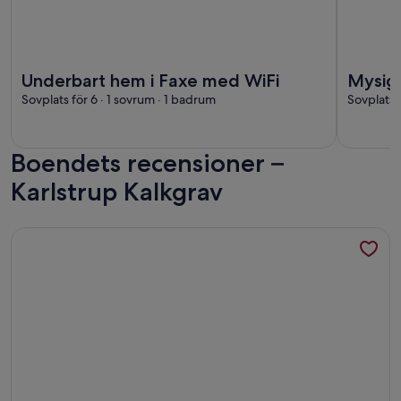
Mer information om Underbart hem i Faxe med WiFi
Mer infor
Underbart hem i Faxe med WiFi
Mysigt
Sovplats för 6 · 1 sovrum · 1 badrum
skog
Sovplats 
Boendets recensioner –
Karlstrup Kalkgrav
Mer information om Härligt fritidshus i en lantlig idyll mitt i