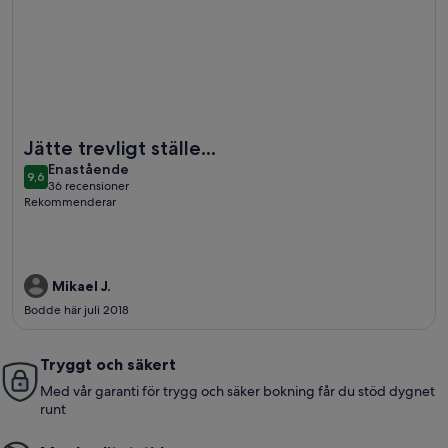
Mer information om Härligt fritidshus i en lantlig idyll mitt i
Jätte trevligt ställe...
enastående
Enastående
9,6
9,6 av 10
36 recensioner
(36 recensioner)
Rekommenderar
Mikael J.
Bodde här juli 2018
Tryggt och säkert
Med vår garanti för trygg och säker bokning får du stöd dygnet
runt