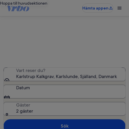
Hoppa till huvudsektionen
Hämta appen
Semesterboenden nära Karlstrup
Kalkgrav
Vi hittade 20 semesterbostäder – ange dina datum för
att se vilka som är lediga
Vart reser du?
Karlstrup Kalkgrav, Karlslunde, Själland, Danmark
Datum
Gäster
2 gäster
Sök