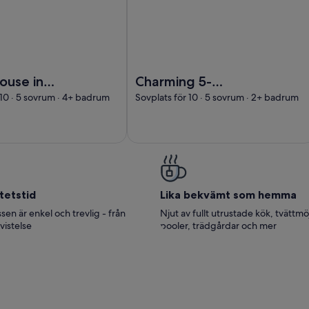
ch House in Solrød Strand – Coastal Escape Near Copenhagen
Foto av Charming 5-bedroom farmhou
ouse in
Charming 5-
trand –
bedroom
 10 · 5 sovrum · 4+ badrum
Sovplats för 10 · 5 sovrum · 2+ badrum
 Escape
farmhouse with AC
openhagen
and fitness room in
lovely Solrød Strand
tetstid
Lika bekvämt som hemma
sen är enkel och trevlig - från
Njut av fullt utrustade kök, tvättmö
 vistelse
pooler, trädgårdar och mer