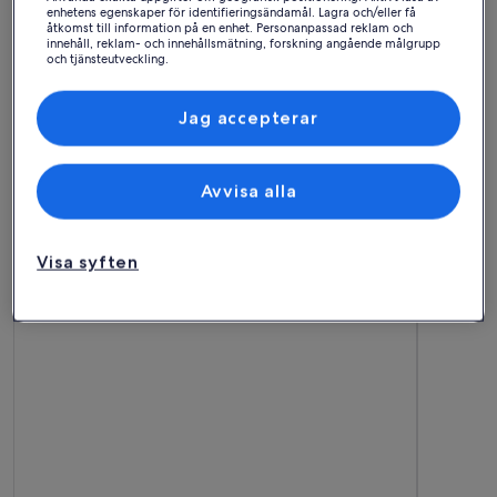
enhetens egenskaper för identifieringsändamål. Lagra och/eller få
åtkomst till information på en enhet. Personanpassad reklam och
innehåll, reklam- och innehållsmätning, forskning angående målgrupp
och tjänsteutveckling.
Lista över partner (leverantörer)
Jag accepterar
Hus
Lägenhet
Stuga
Hitta bästa boendet – Bellevue
Avvisa alla
Mer information om Large family-friendly vacation rental 
Mer infor
Visa syften