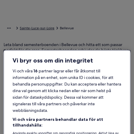
Sainte-Luce-sur-Loire
Bellevue
Leta bland semesterboenden i Bellevue och hitta ett som passar
perfekt för din resa. Semesterboenden erbjuder de bästa tänkbara
bekvämligheterna för dig och familjen eller ditt husdjur, som wi-fi
Vi bryr oss om din integritet
och en pool. Vad du än drömmer om kan du hitta ett boende som
uppfyller allas önskemål, inklusive alternativ som är rökfria eller
Vi och våra
16
partner lagrar eller får åtkomst till
tillgänglighetsanpassade.
information på en enhet, som unika ID i cookies, för att
behandla personuppgifter. Du kan acceptera eller hantera
dina val genom att klicka nedan eller när som helst på
Hitta boenden i din stil
sidan för dataskyddspolicy. Dessa val kommer att
signaleras till våra partners och påverkar inte
Sök bland hus
Sök bland lägenheter
sök efter st
webbläsningsdata.
Vi och våra partners behandlar data för att
tillhandahålla:
Använda exakta uppgifter om geografisk positionering. Aktivt läsa av