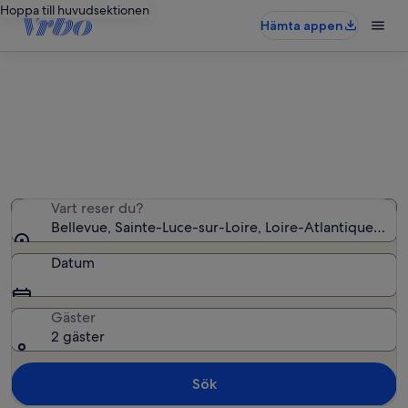
Hoppa till huvudsektionen
Hämta appen
Semesterbostäder i Bellevue
Vi hittade 473 semesterbostäder – ange dina datum för
att se vilka som är lediga
Vart reser du?
Bellevue, Sainte-Luce-sur-Loire, Loire-Atlantique, Fran
Datum
Gäster
2 gäster
Sök