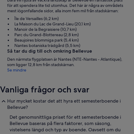
bara vill njuta av vackra landskap är Bellevue en fantastisk plats
för att spendera lite tid utomhus. Det här är några av områdets
mest iögonfallande sidor, alla inom fem mil från stadskärnan:
Île de Versailles (6,2 km)
La Maison du Lac de Grand-Lieu (20,1 km)
Manoir de la Begraisiere (10,7 km)
Parc du Grand-Blottereau (2,8 km)
Beaujoires blommiga park (5,4 km)
Nantes botaniska trädgård (5,5 km)
Så tar du dig till och omkring Bellevue
Den närmsta flygplatsen är Nantes (NTE-Nantes - Atlantique),
som ligger 12,8 km från stadskärnan.
Se mindre
Vanliga frågor och svar
Hur mycket kostar det att hyra ett semesterboende i
Bellevue?
Det genomsnittliga priset för ett semesterboende i
Bellevue baseras på flera faktorer, som säsong,
vistelsens längd och typ av boende. Oavsett om du