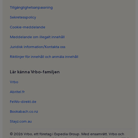
Semesterboenden i Clisson
Tillgänglighetsanpassning
Semesterboenden i Quartier Bretagne
Sekretesspolicy
Semesterboenden i Nantes Sud
Cookie-meddelande
Semesterboenden i Loire-Atlantique
Meddelande om illegalt innehåll
Semesterboenden i Breil - Barberie
Juridisk information/Kontakta oss
Semesterboenden i Anetz
Semesterboenden i Malville
Riktlinjer för innehåll och anmäla innehåll
Semesterboenden i Trentemoult
Lär känna Vrbo-familjen
Semesterboenden i Ancenis
Vrbo
Semesterboenden i La Chapelle-Heulin
Abritel.fr
Semesterboenden i Japansk trädgård
FeWo-direkt.de
Semesterboenden i Pays de la Loire
Bookabach.co.nz
Slott i Pays de la Loire
Stayz.com.au
© 2026 Vrbo, ett företag i Expedia Group. Med ensamrätt. Vrbo och