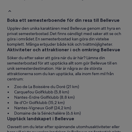
Boka ett semesterboende för din resa till Bellevue
Upplev den unika karaktären med Bellevue genom att hyra en
privat semesterbostad.Det finns oändligt med saker att se och
göra i området.En semesterbostad kan göra din vistelse
komplett. Många erbjuder både kök och tvättmöjligheter.
Aktiviteter och attraktioner i och omkring Bellevue
Söker du efter saker att göra när du är här? Lämna din
semesterbostad för att upptäcka allt som gör Bellevue till en
unik semesterdestination. Här är några av de största
attraktionerna som du kan upptäcka, alla inom fem mil från
centrum:
Zoo de La Boissière du Doré (21 km)
Carquefou Golfklubb (5,8 km)
Nantes-Erdre Golfklubb (8,8 km)
Ile d'Or Golfklubb (15,2 km)
Nantes-Vigneux Golf (24,2 km)
Domaine de la Sénéchalière (6,6 km)
Upptäck landskapet i Bellevue
Oavsett om du letar efter spännande utomhusaktiviteter eller