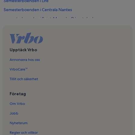
Semesterboenden i Liré
Semesterboenden i Centrala Nantes
Semesterboenden i Saint-Mars-du-Déserts kyrka
Semesterboenden i Boulevard des Poilus
Semesterboenden i La Cité Nantes Event Center
Semesterboenden i Nantes
Upptäck Vrbo
Semesterboenden i Saint-Jacques - Pirmil
Annonsera hos oss
Semesterboenden i Nantes Nord
VrboCare™
Semesterboenden i Saint-Donatien
Tillit och säkerhet
Semesterboenden i Hertigarna av Bretagnes slott
Semesterboenden i Gloriette - Feydeau
Företag
Semesterboenden i Vallet
Om Vrbo
Semesterboenden i Ligne
Jobb
Semesterboenden i Vioreau
Nyhetsrum
Semesterboenden i Clisson Sèvre et Maine Agglo
Regler och villkor