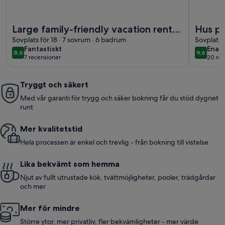
Mer information om Large family-friendly vacation rental 
Mer infor
Large family-friendly vacation rental
Hus p
in the countryside Outdoor pool
Sovplats för 18 · 7 sovrum · 6 badrum
(16/22
Sovplats 
fantastiskt
enas
Fantastiskt
Enas
Wooded grounds Pets allowed
8,6
9,6
8,6 av 10
9,6 av 10
7 recensioner
20 rec
(7 recensioner)
(20 
Tryggt och säkert
Med vår garanti för trygg och säker bokning får du stöd dygnet
runt
Mer kvalitetstid
Hela processen är enkel och trevlig - från bokning till vistelse
Lika bekvämt som hemma
Njut av fullt utrustade kök, tvättmöjligheter, pooler, trädgårdar
och mer
Mer för mindre
Större ytor, mer privatliv, fler bekvämligheter - mer värde