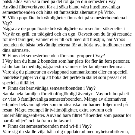
pälsklädda vän vara med på det roliga på din semester i Vay.
Använd filterverktyget för att söka bland våra husdjursvänliga
semesterboenden och hitta ett fantastiskt alternativ på Vrbo.
Vilka populära bekvämligheter finns det på semesterboendena i
Vay?
Några av de populäraste bekvämligheterna resenärer söker efter i
Vay är en grill, en trädgård och en ugn. Oavsett om du är på resande
fot med familjen, vänner eller till och med ditt husdjur, har Vrbos
boenden de bästa bekvämligheterna för att börja nya traditioner med
dina närmaste.
Finns det semesterboenden för stora grupper i Vay?
I Vay kan du hitta 2 boenden som har plats för fler än fem personer,
så du kan ta med dig några extra vänner eller familjemedlemmar.
Vare sig du planerar en avslappnad sammankomst eller en speciell
händelse hjälper vi dig att boka det perfekta stället som passar det
speciella tillfället.
Finns det barnvänliga semesterboenden i Vay?
Samla hela familjen för ett oförglömligt äventyr i Vay och bo på ett
av våra 3 familjevänliga semesterboenden. Många av alternativen
erbjuder bekvämligheter som är idealiska när barnen följer med på
resan. Några exempel är tvättmöjlighter, extra sovrum och
underhållningsenheter. Använd bara filtret "Boenden som passar för
barnfamiljer" och ta fram din favorit.
Finns det semesterboenden med wi-fi i Vay?
Vare sig du skulle vilja hålla dig uppdaterad med nyhetsrubrikerna,