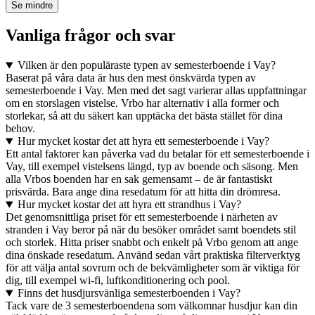
Se mindre
Vanliga frågor och svar
Vilken är den populäraste typen av semesterboende i Vay?
Baserat på våra data är hus den mest önskvärda typen av
semesterboende i Vay. Men med det sagt varierar allas uppfattningar
om en storslagen vistelse. Vrbo har alternativ i alla former och
storlekar, så att du säkert kan upptäcka det bästa stället för dina
behov.
Hur mycket kostar det att hyra ett semesterboende i Vay?
Ett antal faktorer kan påverka vad du betalar för ett semesterboende i
Vay, till exempel vistelsens längd, typ av boende och säsong. Men
alla Vrbos boenden har en sak gemensamt – de är fantastiskt
prisvärda. Bara ange dina resedatum för att hitta din drömresa.
Hur mycket kostar det att hyra ett strandhus i Vay?
Det genomsnittliga priset för ett semesterboende i närheten av
stranden i Vay beror på när du besöker området samt boendets stil
och storlek. Hitta priser snabbt och enkelt på Vrbo genom att ange
dina önskade resedatum. Använd sedan vårt praktiska filterverktyg
för att välja antal sovrum och de bekvämligheter som är viktiga för
dig, till exempel wi-fi, luftkonditionering och pool.
Finns det husdjursvänliga semesterboenden i Vay?
Tack vare de 3 semesterboendena som välkomnar husdjur kan din