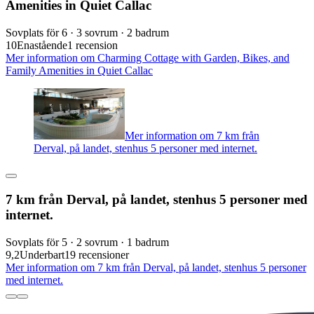
Amenities in Quiet Callac
Sovplats för 6 · 3 sovrum · 2 badrum
10
Enastående
1 recension
Mer information om Charming Cottage with Garden, Bikes, and
Family Amenities in Quiet Callac
Mer information om 7 km från
Derval, på landet, stenhus 5 personer med internet.
7 km från Derval, på landet, stenhus 5 personer med
internet.
Sovplats för 5 · 2 sovrum · 1 badrum
9,2
Underbart
19 recensioner
Mer information om 7 km från Derval, på landet, stenhus 5 personer
med internet.