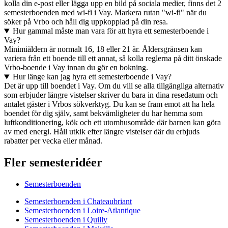
kolla din e-post eller lägga upp en bild på sociala medier, finns det 2
semesterboenden med wi-fi i Vay. Markera rutan "wi-fi" när du
söker på Vrbo och håll dig uppkopplad på din resa.
Hur gammal måste man vara för att hyra ett semesterboende i
Vay?
Minimiåldern är normalt 16, 18 eller 21 år. Åldersgränsen kan
variera från ett boende till ett annat, så kolla reglerna på ditt önskade
Vrbo-boende i Vay innan du gör en bokning.
Hur länge kan jag hyra ett semesterboende i Vay?
Det är upp till boendet i Vay. Om du vill se alla tillgängliga alternativ
som erbjuder längre vistelser skriver du bara in dina resedatum och
antalet gäster i Vrbos sökverktyg. Du kan se fram emot att ha hela
boendet för dig själv, samt bekvämligheter du har hemma som
luftkonditionering, kök och ett utomhusområde där barnen kan göra
av med energi. Håll utkik efter längre vistelser där du erbjuds
rabatter per vecka eller månad.
Fler semesteridéer
Semesterboenden
Semesterboenden i Chateaubriant
Semesterboenden i Loire-Atlantique
Semesterboenden i Quilly