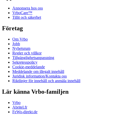
Annonsera hos oss
VrboCare™
Tillit och säkerhet
Företag
Om Vrbo
Jobb
Nyhetsrum
Regler och villkor
Tillgänglighetsanpassning
Sekretesspolicy
Cookie-meddelande
Meddelande om illegalt innehåll
Juridisk information/Kontakta oss
Riktlinjer för innehåll och anmäla innehåll
Lär känna Vrbo-familjen
Vrbo
Abritel.fr
FeWo-direkt.de