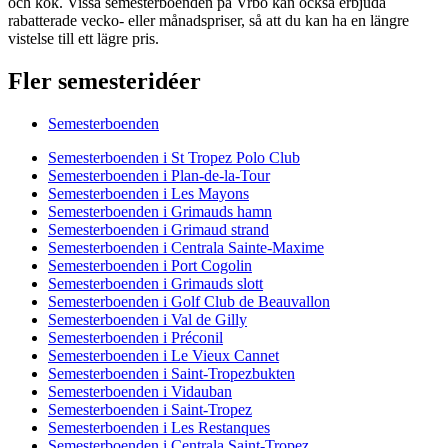
och kök. Vissa semesterboenden på Vrbo kan också erbjuda
rabatterade vecko- eller månadspriser, så att du kan ha en längre
vistelse till ett lägre pris.
Fler semesteridéer
Semesterboenden
Semesterboenden i St Tropez Polo Club
Semesterboenden i Plan-de-la-Tour
Semesterboenden i Les Mayons
Semesterboenden i Grimauds hamn
Semesterboenden i Grimaud strand
Semesterboenden i Centrala Sainte-Maxime
Semesterboenden i Port Cogolin
Semesterboenden i Grimauds slott
Semesterboenden i Golf Club de Beauvallon
Semesterboenden i Val de Gilly
Semesterboenden i Préconil
Semesterboenden i Le Vieux Cannet
Semesterboenden i Saint-Tropezbukten
Semesterboenden i Vidauban
Semesterboenden i Saint-Tropez
Semesterboenden i Les Restanques
Semesterboenden i Centrala Saint-Tropez