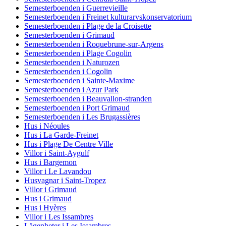
Semesterboenden i Guerrevieille
Semesterboenden i Freinet kulturarvskonservatorium
Semesterboenden i Plage de la Croisette
Semesterboenden i Grimaud
Semesterboenden i Roquebrune-sur-Argens
Semesterboenden i Plage Cogolin
Semesterboenden i Naturozen
Semesterboenden i Cogolin
Semesterboenden i Sainte-Maxime
Semesterboenden i Azur Park
Semesterboenden i Beauvallon-stranden
Semesterboenden i Port Grimaud
Semesterboenden i Les Brugassières
Hus i Néoules
Hus i La Garde-Freinet
Hus i Plage De Centre Ville
Villor i Saint-Aygulf
Hus i Bargemon
Villor i Le Lavandou
Husvagnar i Saint-Tropez
Villor i Grimaud
Hus i Grimaud
Hus i Hyères
Villor i Les Issambres
Lägenheter i Les Issambres