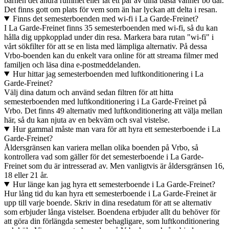
barnen det andra rummet eller låt ett par av dina bästa vänner bo där.
Det finns gott om plats för vem som än har lyckan att delta i resan.
Finns det semesterboenden med wi-fi i La Garde-Freinet?
I La Garde-Freinet finns 35 semesterboenden med wi-fi, så du kan
hålla dig uppkopplad under din resa. Markera bara rutan "wi-fi" i
vårt sökfilter för att se en lista med lämpliga alternativ. På dessa
Vrbo-boenden kan du enkelt vara online för att streama filmer med
familjen och läsa dina e-postmeddelanden.
Hur hittar jag semesterboenden med luftkonditionering i La
Garde-Freinet?
Välj dina datum och använd sedan filtren för att hitta
semesterboenden med luftkonditionering i La Garde-Freinet på
Vrbo. Det finns 49 alternativ med luftkonditionering att välja mellan
här, så du kan njuta av en bekväm och sval vistelse.
Hur gammal måste man vara för att hyra ett semesterboende i La
Garde-Freinet?
Åldersgränsen kan variera mellan olika boenden på Vrbo, så
kontrollera vad som gäller för det semesterboende i La Garde-
Freinet som du är intresserad av. Men vanligtvis är åldersgränsen 16,
18 eller 21 år.
Hur länge kan jag hyra ett semesterboende i La Garde-Freinet?
Hur lång tid du kan hyra ett semesterboende i La Garde-Freinet är
upp till varje boende. Skriv in dina resedatum för att se alternativ
som erbjuder långa vistelser. Boendena erbjuder allt du behöver för
att göra din förlängda semester behagligare, som luftkonditionering