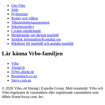
Om Vrbo
Jobb
Nyhetsrum
Regler och villkor
Tillgänglighetsanpassning
Sekretesspolicy
Cookie-meddelande
Meddelande om illegalt innehåll
Juridisk information/Kontakta oss
Riktlinjer för innehåll och anmäla innehåll
Lär känna Vrbo-familjen
Vrbo
Abritel.fr
FeWo-direkt.de
Bookabach.co.nz
Stayz.com.au
© 2026 Vrbo, ett företag i Expedia Group. Med ensamrätt. Vrbo och
Vrbo-logotypen är varumärken eller registrerade varumärken som
tillhör HomeAway.com, Inc.