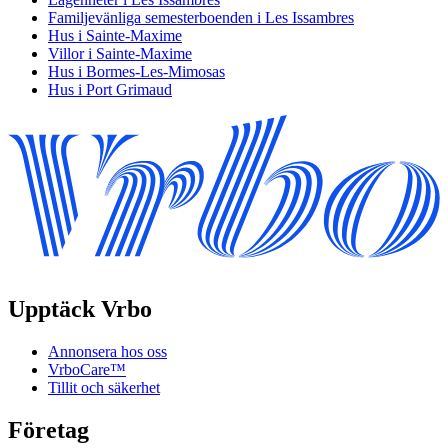
Familjevänliga semesterboenden i Les Issambres
Hus i Sainte-Maxime
Villor i Sainte-Maxime
Hus i Bormes-Les-Mimosas
Hus i Port Grimaud
Upptäck Vrbo
Annonsera hos oss
VrboCare™
Tillit och säkerhet
Företag