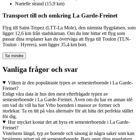
Nartelle strand (15,9 km)
Transport till och omkring La Garde-Freinet
Flyg till Saint-Tropez (LTT-La Mole), den närmsta flygplatsen, som
ligger 12,6 km från stadskärnan. Om du inte hittar ett flyg som
passar dina resplaner kan du överväga att flyga till Toulon (TLN-
Toulon - Hyeres), som ligger 35,4 km bort.
Se mindre
Vanliga frågor och svar
Vilken är den populäraste typen av semesterboende i La Garde-
Freinet?
Enligt våra data är hus den mest efterfrågade typen av
semesterboende i La Garde-Freinet. Även om du har en annan idé
om vad du vill ha har Vrbo boenden i massor av former och
storlekar. Ta en titt på våra alternativ för att hitta det perfekta stället
för dig.
Hur mycket kostar det att hyra ett semesterboende i La Garde-
Freinet?
Vistelsens längd, typ av boende och säsong är några saker som kan
bestämma priset på ett semesterboende. Bara ange dina resedatum