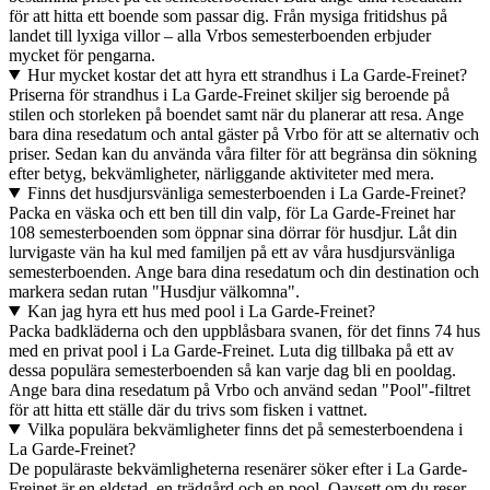
för att hitta ett boende som passar dig. Från mysiga fritidshus på
landet till lyxiga villor – alla Vrbos semesterboenden erbjuder
mycket för pengarna.
Hur mycket kostar det att hyra ett strandhus i La Garde-Freinet?
Priserna för strandhus i La Garde-Freinet skiljer sig beroende på
stilen och storleken på boendet samt när du planerar att resa. Ange
bara dina resedatum och antal gäster på Vrbo för att se alternativ och
priser. Sedan kan du använda våra filter för att begränsa din sökning
efter betyg, bekvämligheter, närliggande aktiviteter med mera.
Finns det husdjursvänliga semesterboenden i La Garde-Freinet?
Packa en väska och ett ben till din valp, för La Garde-Freinet har
108 semesterboenden som öppnar sina dörrar för husdjur. Låt din
lurvigaste vän ha kul med familjen på ett av våra husdjursvänliga
semesterboenden. Ange bara dina resedatum och din destination och
markera sedan rutan "Husdjur välkomna".
Kan jag hyra ett hus med pool i La Garde-Freinet?
Packa badkläderna och den uppblåsbara svanen, för det finns 74 hus
med en privat pool i La Garde-Freinet. Luta dig tillbaka på ett av
dessa populära semesterboenden så kan varje dag bli en pooldag.
Ange bara dina resedatum på Vrbo och använd sedan "Pool"-filtret
för att hitta ett ställe där du trivs som fisken i vattnet.
Vilka populära bekvämligheter finns det på semesterboendena i
La Garde-Freinet?
De populäraste bekvämligheterna resenärer söker efter i La Garde-
Freinet är en eldstad, en trädgård och en pool. Oavsett om du reser