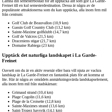
Lämna din semesterbostad för att upptäcka allt som gör La Garde-
Freinet till en kul semesterdestination. Dessa är några av de
populäraste attraktionerna som du kan upptäcka, alla inom fem mil
från centrum:
Golf Club de Beauvallon (10,9 km)
Gassin Golf Country Club (13,2 km)
Sainte-Maxime golfklubb (14,7 km)
Golf de Valcros (21,5 km)
Draceniens stigar (21,7 km)
Domaine Rabiega (23 km)
Upptäck det naturliga landskapet i La Garde-
Freinet
Oavsett om du är en aktiv resenär eller bara vill njuta av vackra
landskap är La Garde-Freinet en fantastisk plats för att komma ut
lite. Här är några av områdets anmärkningsvärda landskapselement,
alla inom fem mil från stadskärnan:
Grimaud strand (10,4 km)
Plage Cogolin (11,6 km)
Plage de la Croisette (12,8 km)
Sainte-Maximes strand (13,6 km)
Saint-Tropez havsvik (14,1 km)