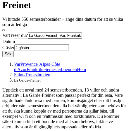
Freinet
Vi hittade 550 semesterbostäder – ange dina datum för att se vilka
som är lediga
Vart reser du?
Datum
Gäster
Sök
Var
Provence-Alpes-Côte
d'Azur
Frankrike
Semesterboenden
Hem
Saint-Tropezbukten
La Garde-Freinet
Upptäck ett urval med 24 semesterboenden, 13 villor och andra
alternativ i La Garde-Freinet som passar perfekt för din resa. Vare
sig du hade tänkt resa med barnen, kompisgänget eller ditt husdjur
erbjuder våra semesterboenden alla bekvämligheter som behövs för
att du ska kunna koppla av med personerna du gillar bäst, till
exempel wi-fi och en tvättmaskin med torktumlare. Du kommer
säkert kunna hitta ett boende med allt som behövs, inklusive
alternativ som är tillgänglighetsanpassade eller rökfria.