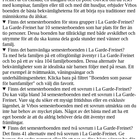
med kompisar, familjen eller till och med ditt husdjur, erbjuder Vrbos
boenden de bästa bekvämligheterna för att börja nya traditioner med
människorna du älskar.
Finns det semesterboenden för stora grupper i La Garde-Freinet?
La Garde-Freinet har 10 semesterboenden som har plats för fler än
tio personer. Dessa boenden har tillräckligt med både avskildhet och
utrymme för att du ska kunna dela goda stunder med vänner och
familj.
Finns det barnvänliga semesterboenden i La Garde-Freinet?
Ta med hela familjen på ett oförglömligt äventyr i La Garde-Freinet
och bo på ett av våra 104 familjeboenden. Dessa alternativ har
bekvämligheter som är idealiska när barnen följer med på resan. Ett
par exempel är tvättmaskin, våningssängar och
underhållningsenheter. Klicka bara på filtret "Boenden som passar
för barnfamiljer" och välj din favorit.
Finns det semesterboenden med ett sovrum i La Garde-Freinet?
Du kan välja bland 34 semesterboenden med ett sovrum i La Garde-
Freinet. Vare sig du söker ett mysigt fritidshus eller en exklusiv
lägenhet, är Vrbos semesterboenden med ett sovrum utmärkta om du
inte har behov av mycket plats. Något av det bästa med att ha ett
eget boende är att du aldrig behöver dela ditt äventyr med
främlingar.
Finns det semesterboenden med två sovrum i La Garde-Freinet?
Det finns 41 alternativ med två sovrum i La Garde-Freinet. Ge