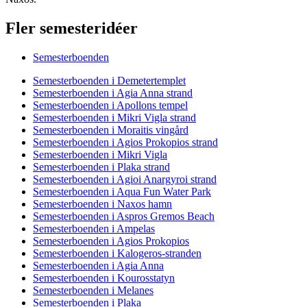
Fler semesteridéer
Semesterboenden
Semesterboenden i Demetertemplet
Semesterboenden i Agia Anna strand
Semesterboenden i Apollons tempel
Semesterboenden i Mikri Vigla strand
Semesterboenden i Moraitis vingård
Semesterboenden i Agios Prokopios strand
Semesterboenden i Mikri Vigla
Semesterboenden i Plaka strand
Semesterboenden i Agioi Anargyroi strand
Semesterboenden i Aqua Fun Water Park
Semesterboenden i Naxos hamn
Semesterboenden i Aspros Gremos Beach
Semesterboenden i Ampelas
Semesterboenden i Agios Prokopios
Semesterboenden i Kalogeros-stranden
Semesterboenden i Agia Anna
Semesterboenden i Kourosstatyn
Semesterboenden i Melanes
Semesterboenden i Plaka