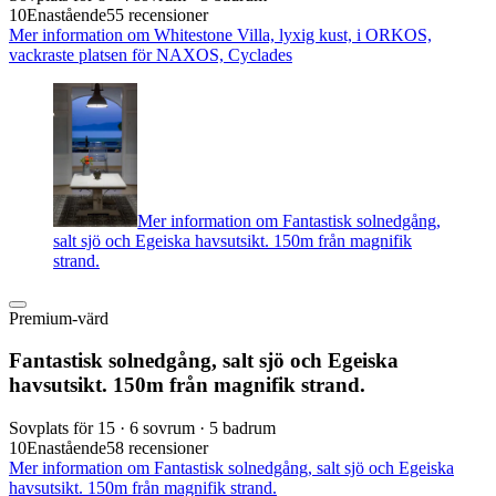
10
Enastående
55 recensioner
Mer information om Whitestone Villa, lyxig kust, i ORKOS,
vackraste platsen för NAXOS, Cyclades
Mer information om Fantastisk solnedgång,
salt sjö och Egeiska havsutsikt. 150m från magnifik
strand.
Premium-värd
Fantastisk solnedgång, salt sjö och Egeiska
havsutsikt. 150m från magnifik strand.
Sovplats för 15 · 6 sovrum · 5 badrum
10
Enastående
58 recensioner
Mer information om Fantastisk solnedgång, salt sjö och Egeiska
havsutsikt. 150m från magnifik strand.