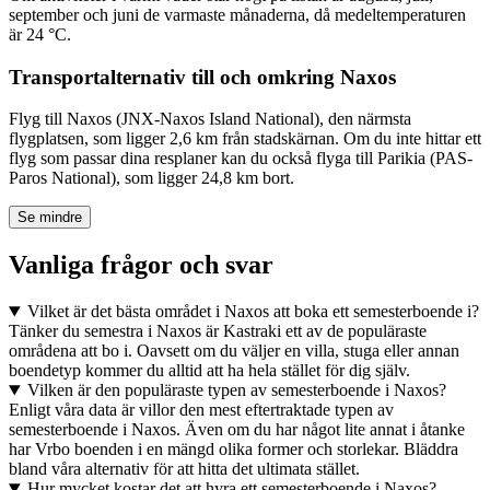
september och juni de varmaste månaderna, då medeltemperaturen
är 24 °C.
Transportalternativ till och omkring Naxos
Flyg till Naxos (JNX-Naxos Island National), den närmsta
flygplatsen, som ligger 2,6 km från stadskärnan. Om du inte hittar ett
flyg som passar dina resplaner kan du också flyga till Parikia (PAS-
Paros National), som ligger 24,8 km bort.
Se mindre
Vanliga frågor och svar
Vilket är det bästa området i Naxos att boka ett semesterboende i?
Tänker du semestra i Naxos är Kastraki ett av de populäraste
områdena att bo i. Oavsett om du väljer en villa, stuga eller annan
boendetyp kommer du alltid att ha hela stället för dig själv.
Vilken är den populäraste typen av semesterboende i Naxos?
Enligt våra data är villor den mest eftertraktade typen av
semesterboende i Naxos. Även om du har något lite annat i åtanke
har Vrbo boenden i en mängd olika former och storlekar. Bläddra
bland våra alternativ för att hitta det ultimata stället.
Hur mycket kostar det att hyra ett semesterboende i Naxos?