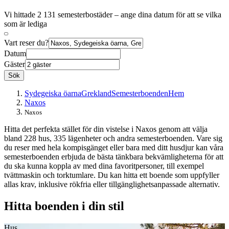
Vi hittade 2 131 semesterbostäder – ange dina datum för att se vilka
som är lediga
Vart reser du?
Datum
Gäster
Sök
Sydegeiska öarna
Grekland
Semesterboenden
Hem
Naxos
Naxos
Hitta det perfekta stället för din vistelse i Naxos genom att välja
bland 228 hus, 335 lägenheter och andra semesterboenden. Vare sig
du reser med hela kompisgänget eller bara med ditt husdjur kan våra
semesterboenden erbjuda de bästa tänkbara bekvämligheterna för att
du ska kunna koppla av med dina favoritpersoner, till exempel
tvättmaskin och torktumlare. Du kan hitta ett boende som uppfyller
allas krav, inklusive rökfria eller tillgänglighetsanpassade alternativ.
Hitta boenden i din stil
Hus