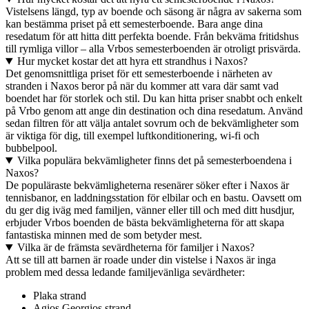
Vistelsens längd, typ av boende och säsong är några av sakerna som
kan bestämma priset på ett semesterboende. Bara ange dina
resedatum för att hitta ditt perfekta boende. Från bekväma fritidshus
till rymliga villor – alla Vrbos semesterboenden är otroligt prisvärda.
Hur mycket kostar det att hyra ett strandhus i Naxos?
Det genomsnittliga priset för ett semesterboende i närheten av
stranden i Naxos beror på när du kommer att vara där samt vad
boendet har för storlek och stil. Du kan hitta priser snabbt och enkelt
på Vrbo genom att ange din destination och dina resedatum. Använd
sedan filtren för att välja antalet sovrum och de bekvämligheter som
är viktiga för dig, till exempel luftkonditionering, wi-fi och
bubbelpool.
Vilka populära bekvämligheter finns det på semesterboendena i
Naxos?
De populäraste bekvämligheterna resenärer söker efter i Naxos är
tennisbanor, en laddningsstation för elbilar och en bastu. Oavsett om
du ger dig iväg med familjen, vänner eller till och med ditt husdjur,
erbjuder Vrbos boenden de bästa bekvämligheterna för att skapa
fantastiska minnen med de som betyder mest.
Vilka är de främsta sevärdheterna för familjer i Naxos?
Att se till att barnen är roade under din vistelse i Naxos är inga
problem med dessa ledande familjevänliga sevärdheter:
Plaka strand
Agios Georgios strand