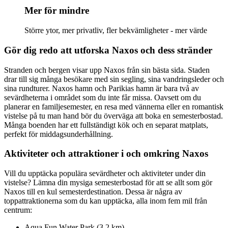
Mer för mindre
Större ytor, mer privatliv, fler bekvämligheter - mer värde
Gör dig redo att utforska Naxos och dess stränder
Stranden och bergen visar upp Naxos från sin bästa sida. Staden
drar till sig många besökare med sin segling, sina vandringsleder och
sina rundturer. Naxos hamn och Parikias hamn är bara två av
sevärdheterna i området som du inte får missa. Oavsett om du
planerar en familjesemester, en resa med vännerna eller en romantisk
vistelse på tu man hand bör du överväga att boka en semesterbostad.
Många boenden har ett fullständigt kök och en separat matplats,
perfekt för middagsunderhållning.
Aktiviteter och attraktioner i och omkring Naxos
Vill du upptäcka populära sevärdheter och aktiviteter under din
vistelse? Lämna din mysiga semesterbostad för att se allt som gör
Naxos till en kul semesterdestination. Dessa är några av
toppattraktionerna som du kan upptäcka, alla inom fem mil från
centrum:
Aqua Fun Water Park (3,2 km)