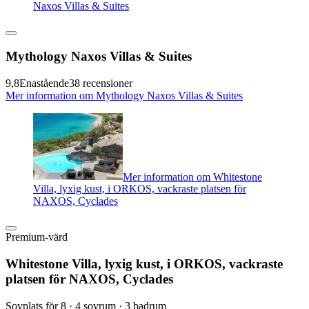
Naxos Villas & Suites
Mythology Naxos Villas & Suites
9,8
Enastående
38 recensioner
Mer information om Mythology Naxos Villas & Suites
Mer information om Whitestone
Villa, lyxig kust, i ORKOS, vackraste platsen för
NAXOS, Cyclades
Premium-värd
Whitestone Villa, lyxig kust, i ORKOS, vackraste
platsen för NAXOS, Cyclades
Sovplats för 8 · 4 sovrum · 3 badrum