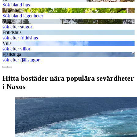
Sök bland hus
Lägenhet
Sök bland lägenheter
Stuga
sök efter stugor
Fritidshus
sök efter fritidshus
Villa
sök efter villor
Fjällstuga
sök efter fjällstugor
Hitta bostäder nära populära sevärdheter
i Naxos