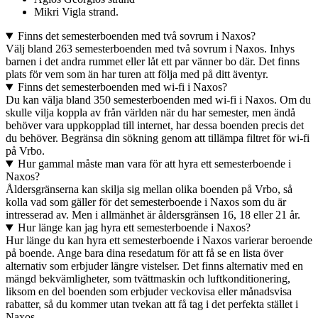
Mikri Vigla strand.
Finns det semesterboenden med två sovrum i Naxos?
Välj bland 263 semesterboenden med två sovrum i Naxos. Inhys
barnen i det andra rummet eller låt ett par vänner bo där. Det finns
plats för vem som än har turen att följa med på ditt äventyr.
Finns det semesterboenden med wi-fi i Naxos?
Du kan välja bland 350 semesterboenden med wi-fi i Naxos. Om du
skulle vilja koppla av från världen när du har semester, men ändå
behöver vara uppkopplad till internet, har dessa boenden precis det
du behöver. Begränsa din sökning genom att tillämpa filtret för wi-fi
på Vrbo.
Hur gammal måste man vara för att hyra ett semesterboende i
Naxos?
Åldersgränserna kan skilja sig mellan olika boenden på Vrbo, så
kolla vad som gäller för det semesterboende i Naxos som du är
intresserad av. Men i allmänhet är åldersgränsen 16, 18 eller 21 år.
Hur länge kan jag hyra ett semesterboende i Naxos?
Hur länge du kan hyra ett semesterboende i Naxos varierar beroende
på boende. Ange bara dina resedatum för att få se en lista över
alternativ som erbjuder längre vistelser. Det finns alternativ med en
mängd bekvämligheter, som tvättmaskin och luftkonditionering,
liksom en del boenden som erbjuder veckovisa eller månadsvisa
rabatter, så du kommer utan tvekan att få tag i det perfekta stället i
Naxos.